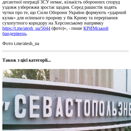
десантної операції ЗСУ немає, кількість оборонних споруд
уздовж узбережжя зростає щодня. Серед рашистів ходять
чутки про те, що Сили Оборони України формують «ударний
кулак» для осіннього прориву у бік Криму та перерізання
сухопутного коридору на Херсонському напрямку
https://t.me/atesh_ua/5044
(фото)», - пише
КРИМський
бандерівець
.
Фото t.me/atesh_ua
Також з цієї категорії...