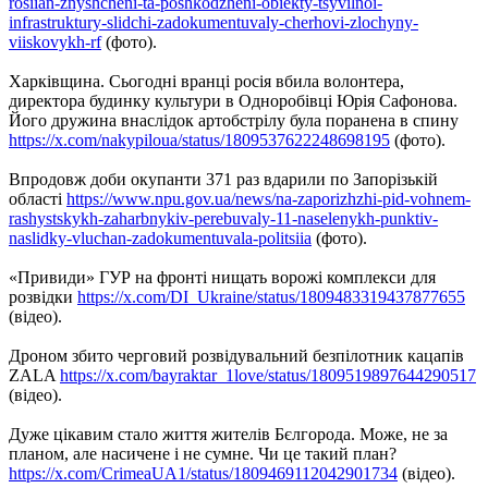
rosiian-znyshcheni-ta-poshkodzheni-obiekty-tsyvilnoi-
infrastruktury-slidchi-zadokumentuvaly-cherhovi-zlochyny-
viiskovykh-rf
(фото).
Харківщина. Сьогодні вранці росія вбила волонтера,
директора будинку культури в Одноробівці Юрія Сафонова.
Його дружина внаслідок артобстрілу була поранена в спину
https://x.com/nakypiloua/status/1809537622248698195
(фото).
Впродовж доби окупанти 371 раз вдарили по Запорізькій
області
https://www.npu.gov.ua/news/na-zaporizhzhi-pid-vohnem-
rashystskykh-zaharbnykiv-perebuvaly-11-naselenykh-punktiv-
naslidky-vluchan-zadokumentuvala-politsiia
(фото).
«Привиди» ГУР на фронті нищать ворожі комплекси для
розвідки
https://x.com/DI_Ukraine/status/1809483319437877655
(відео).
Дроном збито черговий розвідувальний безпілотник кацапів
ZALA
https://x.com/bayraktar_1love/status/1809519897644290517
(відео).
Дуже цікавим стало життя жителів Бєлгорода. Може, не за
планом, але насичене і не сумне. Чи це такий план?
https://x.com/CrimeaUA1/status/1809469112042901734
(відео).