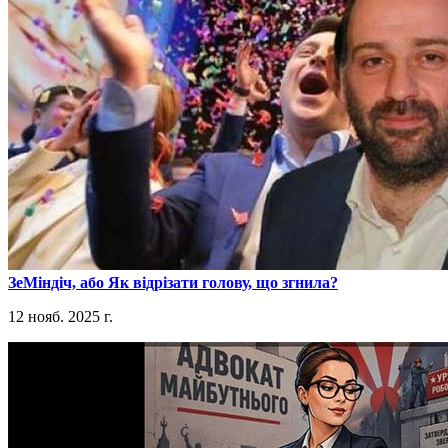
​ЗеМіндіч, або Як відрізати голову, що згнила?
12 нояб. 2025 г.