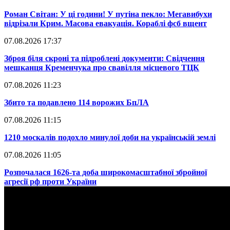
​Роман Світан: У ці години! У путіна пекло: Мегавибухи
відрізали Крим. Масова евакуація. Кораблі фсб вщент
07.08.2026 17:37
​Зброя біля скроні та підроблені документи: Свідчення
мешканця Кременчука про свавілля місцевого ТЦК
07.08.2026 11:23
​Збито та подавлено 114 ворожих БпЛА
07.08.2026 11:15
​1210 москалів подохло минулої доби на українській землі
07.08.2026 11:05
​Розпочалася 1626-та доба широкомасштабної збройної
агресії рф проти України