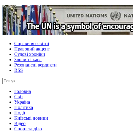
Справи всесвітні
Правовий акцент
Судові хроніки
Злочин і кара
Резонансні вердикти
RSS
Головна
Світ
Україна
Політика
Події
Київські новини
Відео
Спорт та діло