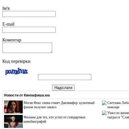
Ім'я
E-mail
Коментар
Код перевірки
Надіслати
Новости от
Киноафиша.юа
Меган Фокс снова станет Дженнифер: культовый
Светлана Лобо
фильм получит сиквел
помощи
Ушел из жизни
Фильмы для тех, кто устал от стандартных
сыграл в "Сла
кинобиографий