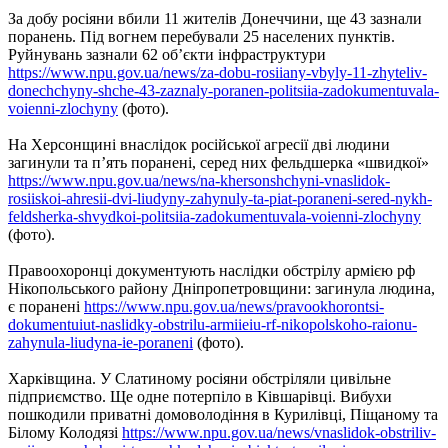
За добу росіяни вбили 11 жителів Донеччини, ще 43 зазнали
поранень. Під вогнем перебували 25 населених пунктів.
Руйнувань зазнали 62 об’єкти інфраструктури
https://www.npu.gov.ua/news/za-dobu-rosiiany-vbyly-11-zhyteliv-
donechchyny-shche-43-zaznaly-poranen-politsiia-zadokumentuvala-
voienni-zlochyny
(фото).
На Херсонщині внаслідок російської агресії дві людини
загинули та п’ять поранені, серед них фельдшерка «швидкої»
https://www.npu.gov.ua/news/na-khersonshchyni-vnaslidok-
rosiiskoi-ahresii-dvi-liudyny-zahynuly-ta-piat-poraneni-sered-nykh-
feldsherka-shvydkoi-politsiia-zadokumentuvala-voienni-zlochyny
(фото).
Правоохоронці документують наслідки обстрілу армією рф
Нікопольського району Дніпропетровщини: загинула людина,
є поранені
https://www.npu.gov.ua/news/pravookhorontsi-
dokumentuiut-naslidky-obstrilu-armiieiu-rf-nikopolskoho-raionu-
zahynula-liudyna-ie-poraneni
(фото).
Харківщина. У Слатиному росіяни обстріляли цивільне
підприємство. Ще одне потерпіло в Ківшарівці. Вибухи
пошкодили приватні домоволодіння в Курилівці, Піщаному та
Білому Колодязі
https://www.npu.gov.ua/news/vnaslidok-obstriliv-