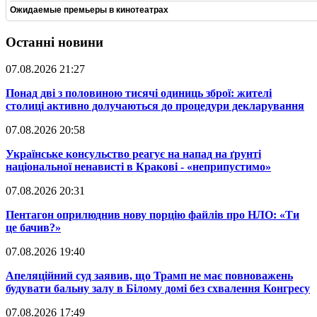
Ожидаемые премьеры в кинотеатрах
Останні новини
07.08.2026 21:27
​Понад дві з половиною тисячі одиниць зброї: жителі
столиці активно долучаються до процедури декларування
07.08.2026 20:58
​Українське консульство реагує на напад на ґрунті
національної ненависті в Кракові - «неприпустимо»
07.08.2026 20:31
​Пентагон оприлюднив нову порцію файлів про НЛО: «Ти
це бачив?»
07.08.2026 19:40
​Апеляційний суд заявив, що Трамп не має повноважень
будувати бальну залу в Білому домі без схвалення Конгресу
07.08.2026 17:49