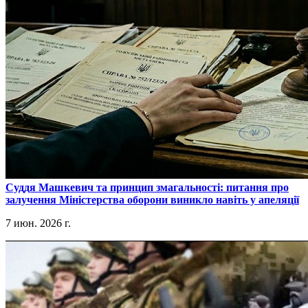
​Суддя Машкевич та принцип змагальності: питання про
залучення Міністерства оборони виникло навіть у апеляції
7 июн. 2026 г.