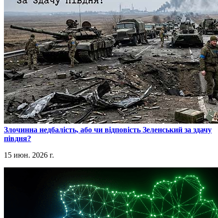
​Злочинна недбалість, або чи відповість Зеленський за здачу
півдня?
15 июн. 2026 г.