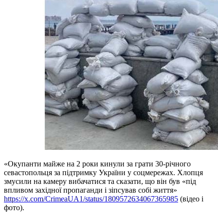
«Окупанти майже на 2 роки кинули за грати 30-річного
севастопольця за підтримку України у соцмережах. Хлопця
змусили на камеру вибачатися та сказати, що він був «під
впливом західної пропаганди і зіпсував собі життя»
https://x.com/CrimeaUA1/status/1809572634067365985
(відео і
фото).