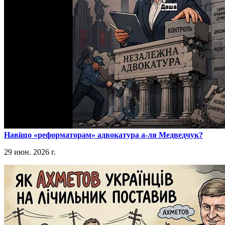
​Навіщо «реформаторам» адвокатура а-ля Медведчук?
29 июн. 2026 г.