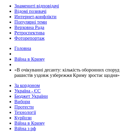
Знамениті відповідачі
Відомі позивачі
Интернет-конфлікти
Популярні теми
Верховна Рада
Ретроспектива
Фоторепортаж
Головна
Війна в Криму
​«В очікуванні десанту: кількість оборонних споруд
рашистів уздовж узбережжя Криму зростає щодня»
За кордоном
Україна - ЄС
Бюджет України
Вибори
Протести
Технології
Курйози
Війна в Криму
Війна з рф