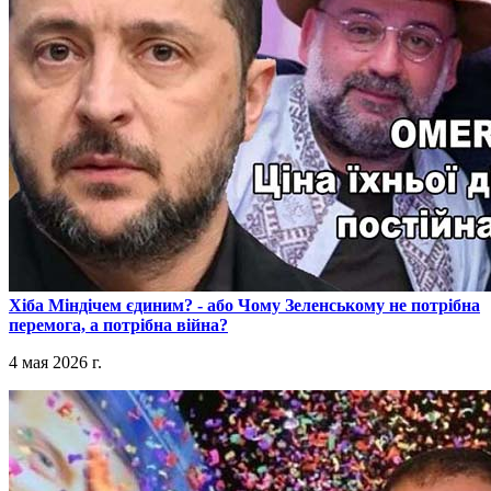
​Хіба Міндічем єдиним? - або Чому Зеленському не потрібна
перемога, а потрібна війна?
4 мая 2026 г.