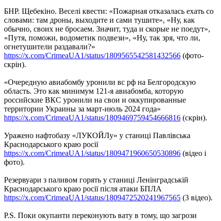
БНР. Щебекіно. Веселі квести: «Пожарная отказалась ехать со
словами: там дроны, выходите и сами тушите», «Ну, как
обычно, своих не бросаем. Значит, туда и скорые не поедут»,
«Путя, поможи, водометик подвези», «Ну, так зря, что ли,
огнетушители раздавали?»
https://x.com/CrimeaUA1/status/1809565542581432566
(фото-
скрін).
«Очередную авиабомбу уронили вс рф на Белгородскую
область. Это как минимум 121-я авиабомба, которую
российские ВКС уронили на свои и оккупированные
территории Украины за март-июль 2024 года»
https://x.com/CrimeaUA1/status/1809469759454666816
(скрін).
Уражено нафтобазу «ЛУКОЙЛу» у станиці Павлівська
Краснодарського краю росії
https://x.com/CrimeaUA1/status/1809471960650530896
(відео і
фото).
Резервуари з паливом горять у станиці Ленінградській
Краснодарського краю росії після атаки БПЛА
https://x.com/CrimeaUA1/status/1809472520241967565
(3 відео).
P.S. Поки окупанти переконують вату в тому, що загрози