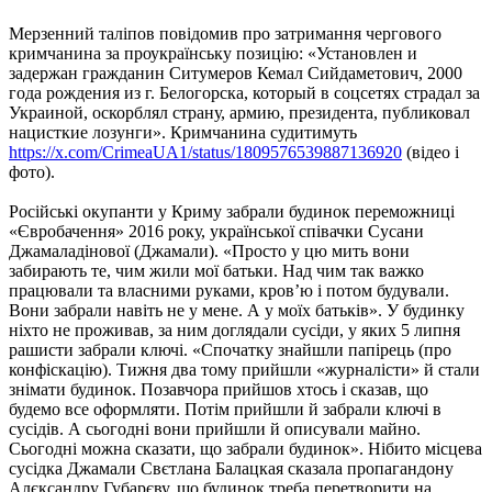
Мерзенний таліпов повідомив про затримання чергового
кримчанина за проукраїнську позицію: «Установлен и
задержан гражданин Ситумеров Кемал Сийдаметович, 2000
года рождения из г. Белогорска, который в соцсетях страдал за
Украиной, оскорблял страну, армию, президента, публиковал
нацисткие лозунги». Кримчанина судитимуть
https://x.com/CrimeaUA1/status/1809576539887136920
(відео і
фото).
Російські окупанти у Криму забрали будинок переможниці
«Євробачення» 2016 року, української співачки Сусани
Джамаладінової (Джамали). «Просто у цю мить вони
забирають те, чим жили мої батьки. Над чим так важко
працювали та власними руками, кров’ю і потом будували.
Вони забрали навіть не у мене. А у моїх батьків». У будинку
ніхто не проживав, за ним доглядали сусіди, у яких 5 липня
рашисти забрали ключі. «Спочатку знайшли папірець (про
конфіскацію). Тижня два тому прийшли «журналісти» й стали
знімати будинок. Позавчора прийшов хтось і сказав, що
будемо все оформляти. Потім прийшли й забрали ключі в
сусідів. А сьогодні вони прийшли й описували майно.
Сьогодні можна сказати, що забрали будинок». Нібито місцева
сусідка Джамали Свєтлана Балацкая сказала пропагандону
Алєксандру Губарєву, що будинок треба перетворити на