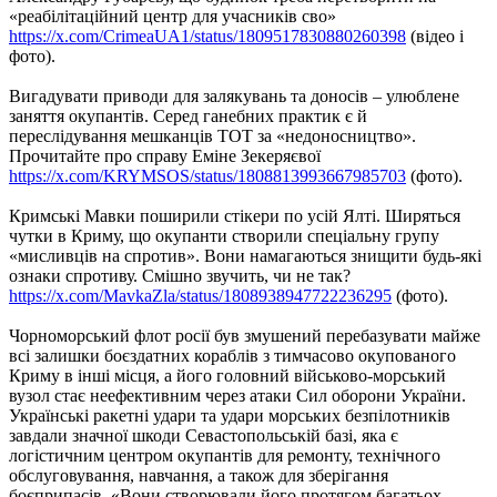
«реабілітаційний центр для учасників сво»
https://x.com/CrimeaUA1/status/1809517830880260398
(відео і
фото).
Вигадувати приводи для залякувань та доносів – улюблене
заняття окупантів. Серед ганебних практик є й
переслідування мешканців ТОТ за «недоносництво».
Прочитайте про справу Еміне Зекеряєвої
https://x.com/KRYMSOS/status/1808813993667985703
(фото).
Кримські Мавки поширили стікери по усій Ялті. Ширяться
чутки в Криму, що окупанти створили спеціальну групу
«мисливців на спротив». Вони намагаються знищити будь-які
ознаки спротиву. Смішно звучить, чи не так?
https://x.com/MavkaZla/status/1808938947722236295
(фото).
Чорноморський флот росії був змушений перебазувати майже
всі залишки боєздатних кораблів з тимчасово окупованого
Криму в інші місця, а його головний військово-морський
вузол стає неефективним через атаки Сил оборони України.
Українські ракетні удари та удари морських безпілотників
завдали значної шкоди Севастопольській базі, яка є
логістичним центром окупантів для ремонту, технічного
обслуговування, навчання, а також для зберігання
боєприпасів. «Вони створювали його протягом багатьох