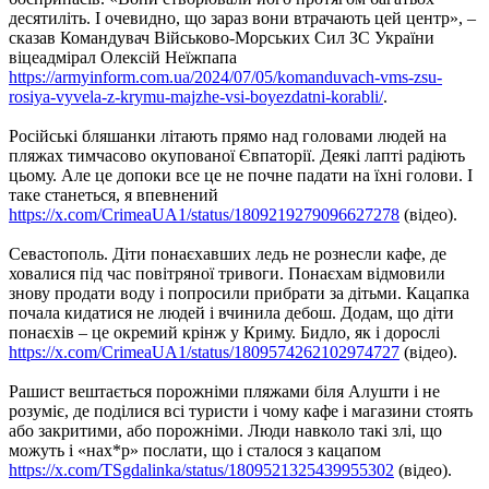
десятиліть. І очевидно, що зараз вони втрачають цей центр», –
сказав Командувач Військово-Морських Сил ЗС України
віцеадмірал Олексій Неїжпапа
https://armyinform.com.ua/2024/07/05/komanduvach-vms-zsu-
rosiya-vyvela-z-krymu-majzhe-vsi-boyezdatni-korabli/
.
Російські бляшанки літають прямо над головами людей на
пляжах тимчасово окупованої Євпаторії. Деякі лапті радіють
цьому. Але це допоки все це не почне падати на їхні голови. І
таке станеться, я впевнений
https://x.com/CrimeaUA1/status/1809219279096627278
(відео).
Севастополь. Діти понаєхавших ледь не рознесли кафе, де
ховалися під час повітряної тривоги. Понаєхам відмовили
знову продати воду і попросили прибрати за дітьми. Кацапка
почала кидатися не людей і вчинила дебош. Додам, що діти
понаєхів – це окремий крінж у Криму. Бидло, як і дорослі
https://x.com/CrimeaUA1/status/1809574262102974727
(відео).
Рашист вештається порожніми пляжами біля Алушти і не
розуміє, де поділися всі туристи і чому кафе і магазини стоять
або закритими, або порожніми. Люди навколо такі злі, що
можуть і «нах*р» послати, що і сталося з кацапом
https://x.com/TSgdalinka/status/1809521325439955302
(відео).