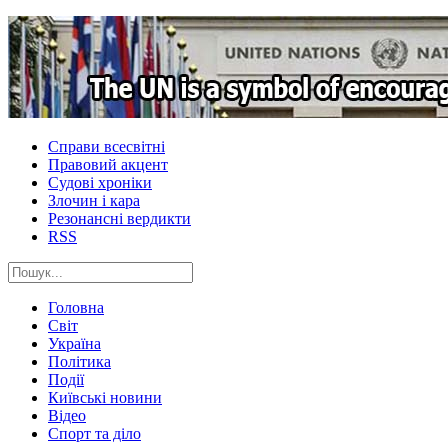
Справи всесвітні
Правовий акцент
Судові хроніки
Злочин і кара
Резонансні вердикти
RSS
Головна
Світ
Україна
Політика
Події
Київські новини
Відео
Спорт та діло