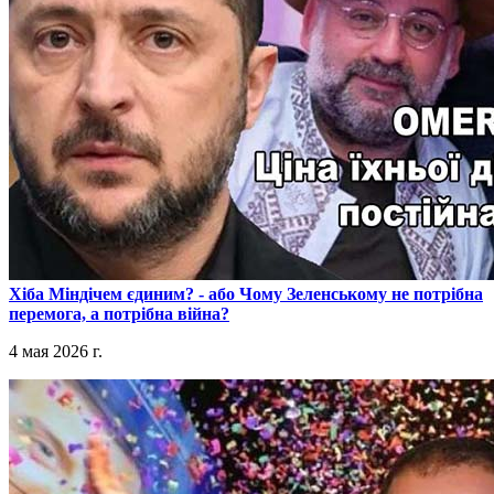
​Хіба Міндічем єдиним? - або Чому Зеленському не потрібна
перемога, а потрібна війна?
4 мая 2026 г.