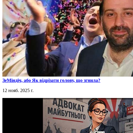
​ЗеМіндіч, або Як відрізати голову, що згнила?
12 нояб. 2025 г.