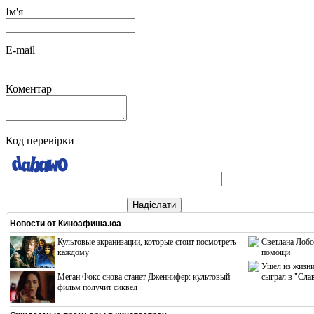
Ім'я
E-mail
Коментар
Код перевірки
Надіслати
Новости от
Киноафиша.юа
Культовые экранизации, которые стоит посмотреть
Светлана Лобо
каждому
помощи
Ушел из жизни
Меган Фокс снова станет Дженнифер: культовый
сыграл в "Сла
фильм получит сиквел