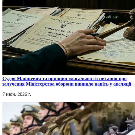
​Суддя Машкевич та принцип змагальності: питання про
залучення Міністерства оборони виникло навіть у апеляції
7 июн. 2026 г.