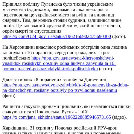
Привілля поблизу Луганська було тихим українським
містечком з будинками, школами та лікарнею. росія
перетворила це українське місто на руїни та вирви від
снарядів. Там, де колись стояли будинки, залишився лише
попіл. Це так званий «русский мир», який не несе нічого,
окрім смерті та спустошення
https://x.com/U24_gov_ua/status/1962166902475690300
(фото).
На Херсонщині внаслідок російських обстрілів одна людина
загинула та 16 поранено, серед постраждалих – троє
поліцейських
https://npu.gov.ua/news/na-khersonshchyni-
vnaslidok-rosiiskykh-obstriliv-odna-liudyna-zahynula-ta-16-
poraneno-sered-postrazhdalykh-troie-politseiskykh
(фото).
Двоє загиблих і 8 поранених за добу на Донеччині
https://npu.gov.ua/news/dvoie-zahyblykh-i-8-poranenykh-za-dobu-
na-donechchyni-rosiiany-potsilyly-po-tsyvilnomu-naselenniu
(фото).
Рашисти атакують дронами цивільних, які намагаються пішки
евакуюватися з Покровська. Русня – гній!
https://x.com/jana_skhidna/status/1962228885946573165
(відео).
Харківщина. 31 серпня у Подолах російський FPV-дрон
уразив автівку. Загинула жінка, її чоловіка з пораненнями