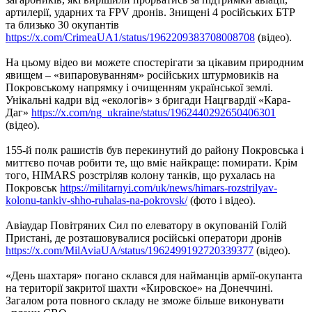
артилерії, ударних та FPV дронів. Знищені 4 російських БТР
та близько 30 окупантів
https://x.com/CrimeaUA1/status/1962209383708008708
(відео).
На цьому відео ви можете спостерігати за цікавим природним
явищем – «випаровуванням» російських штурмовиків на
Покровському напрямку і очищенням української землі.
Унікальні кадри від «екологів» з бригади Нацгвардії «Кара-
Даг»
https://x.com/ng_ukraine/status/1962440292650406301
(відео).
155-й полк рашистів був перекинутий до району Покровська і
миттєво почав робити те, що вміє найкраще: помирати. Крім
того, HIMARS розстріляв колону танків, що рухалась на
Покровськ
https://militarnyi.com/uk/news/himars-rozstrilyav-
kolonu-tankiv-shho-ruhalas-na-pokrovsk/
(фото і відео).
Авіаудар Повітряних Сил по елеватору в окупованій Голій
Пристані, де розташовувалися російські оператори дронів
https://x.com/MilAviaUA/status/1962499192720339377
(відео).
«День шахтаря» погано склався для найманців армії-окупанта
на території закритої шахти «Кировское» на Донеччині.
Загалом рота повного складу не зможе більше виконувати