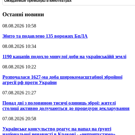
Ожидаемые премьеры в кинотеатрах
Останні новини
08.08.2026 10:58
​Збито та подавлено 135 ворожих БпЛА
08.08.2026 10:34
​1190 кацапів подохло минулої доби на українськійй землі
08.08.2026 10:22
​Розпочалася 1627-ма доба широкомасштабної збройної
агресії рф проти України
07.08.2026 21:27
​Понад дві з половиною тисячі одиниць зброї: жителі
столиці активно долучаються до процедури декларування
07.08.2026 20:58
​Українське консульство реагує на напад на ґрунті
національної ненависті в Кракові - «неприпустимо»