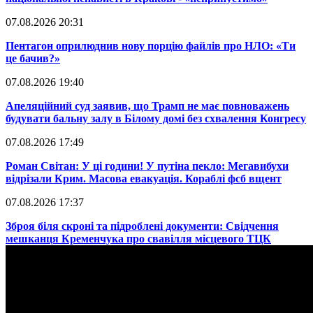
07.08.2026 20:31
​Пентагон оприлюднив нову порцію файлів про НЛО: «Ти
це бачив?»
07.08.2026 19:40
​Апеляційний суд заявив, що Трамп не має повноважень
будувати бальну залу в Білому домі без схвалення Конгресу
07.08.2026 17:49
​Роман Світан: У ці години! У путіна пекло: Мегавибухи
відрізали Крим. Масова евакуація. Кораблі фсб вщент
07.08.2026 17:37
​Зброя біля скроні та підроблені документи: Свідчення
мешканця Кременчука про свавілля місцевого ТЦК