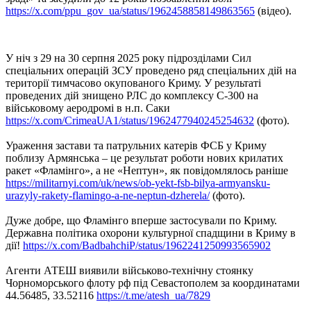
https://x.com/ppu_gov_ua/status/1962458858149863565
(відео).
У ніч з 29 на 30 серпня 2025 року підрозділами Сил
спеціальних операцій ЗСУ проведено ряд спеціальних дій на
території тимчасово окупованого Криму. У результаті
проведених дій знищено РЛС до комплексу С-300 на
військовому аеродромі в н.п. Саки
https://x.com/CrimeaUA1/status/1962477940245254632
(фото).
Ураження застави та патрульних катерів ФСБ у Криму
поблизу Армянська – це результат роботи нових крилатих
ракет «Фламінго», а не «Нептун», як повідомлялось раніше
https://militarnyi.com/uk/news/ob-yekt-fsb-bilya-armyansku-
urazyly-rakety-flamingo-a-ne-neptun-dzherela/
(фото).
Дуже добре, що Фламінго вперше застосували по Криму.
Державна політика охорони культурної спадщини в Криму в
дії!
https://x.com/BadbahchiP/status/1962241250993565902
Агенти АТЕШ виявили військово-технічну стоянку
Чорноморського флоту рф під Севастополем за координатами
44.56485, 33.52116
https://t.me/atesh_ua/7829