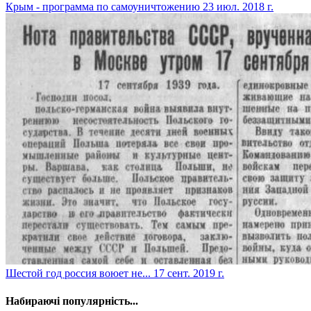
​Крым - программа по самоуничтожению
23 июл. 2018 г.
​Шестой год россия воюет не...
17 сент. 2019 г.
Набираючі популярність...