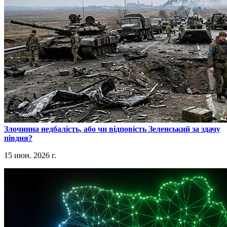
​Злочинна недбалість, або чи відповість Зеленський за здачу
півдня?
15 июн. 2026 г.