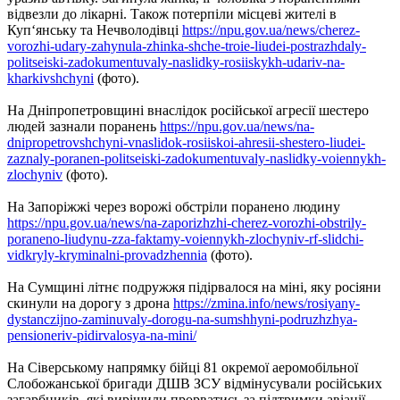
відвезли до лікарні. Також потерпіли місцеві жителі в
Куп‘янську та Нечволодівці
https://npu.gov.ua/news/cherez-
vorozhi-udary-zahynula-zhinka-shche-troie-liudei-postrazhdaly-
politseiski-zadokumentuvaly-naslidky-rosiiskykh-udariv-na-
kharkivshchyni
(фото).
На Дніпропетровщині внаслідок російської агресії шестеро
людей зазнали поранень
https://npu.gov.ua/news/na-
dnipropetrovshchyni-vnaslidok-rosiiskoi-ahresii-shestero-liudei-
zaznaly-poranen-politseiski-zadokumentuvaly-naslidky-voiennykh-
zlochyniv
(фото).
На Запоріжжі через ворожі обстріли поранено людину
https://npu.gov.ua/news/na-zaporizhzhi-cherez-vorozhi-obstrily-
poraneno-liudynu-zza-faktamy-voiennykh-zlochyniv-rf-slidchi-
vidkryly-kryminalni-provadzhennia
(фото).
На Сумщині літнє подружжя підірвалося на міні, яку росіяни
скинули на дорогу з дрона
https://zmina.info/news/rosiyany-
dystanczijno-zaminuvaly-dorogu-na-sumshhyni-podruzhzhya-
pensioneriv-pidirvalosya-na-mini/
На Сіверському напрямку бійці 81 окремої аеромобільної
Слобожанської бригади ДШВ ЗСУ відмінусували російських
загарбників, які вирішили прорватись за підтримки авіації,