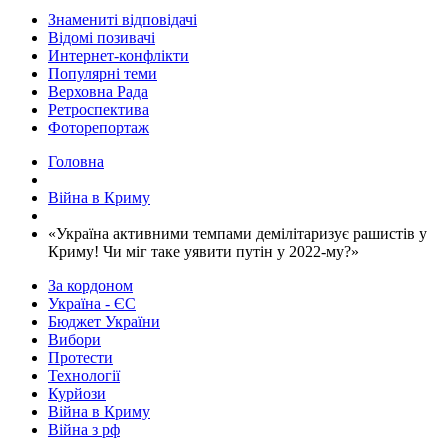
Знамениті відповідачі
Відомі позивачі
Интернет-конфлікти
Популярні теми
Верховна Рада
Ретроспектива
Фоторепортаж
Головна
Війна в Криму
​«Україна активними темпами демілітаризує рашистів у
Криму! Чи міг таке уявити путін у 2022-му?»
За кордоном
Україна - ЄС
Бюджет України
Вибори
Протести
Технології
Курйози
Війна в Криму
Війна з рф