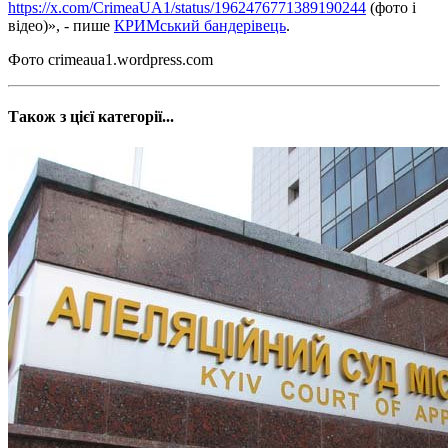
https://x.com/CrimeaUA1/status/1962476771389190244
(фото і
відео)», - пише
КРИМський бандерівець
.
Фото crimeaua1.wordpress.com
Також з цієї категорії...