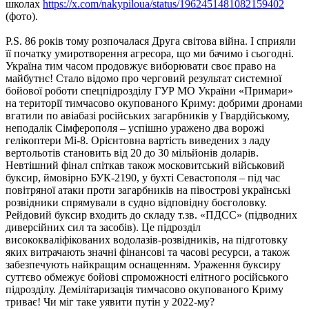
школах
https://x.com/nakypiloua/status/1962451481082159402
(фото).
P.S. 86 років тому розпочалася Друга світова війна. І сприяли
її початку умиротворення агресора, що ми бачимо і сьогодні.
Україна тим часом продовжує виборювати своє право на
майбутнє! Стало відомо про черговий результат системної
бойової роботи спецпідрозділу ГУР МО України «Примари»
на території тимчасово окупованого Криму: добрими дронами
вгатили по авіабазі російських загарбників у Гвардійському,
неподалік Сімферополя – успішно уражено два ворожі
гелікоптери Мі-8. Орієнтовна вартість виведених з ладу
вертольотів становить від 20 до 30 мільйонів доларів.
Невтішний фінал спіткав також московитський військовий
буксир, ймовірно БУК-2190, у бухті Севастополя – під час
повітряної атаки проти загарбників на півострові українські
розвідники спрямували в судно відповідну боєголовку.
Рейдовий буксир входить до складу т.зв. «ПДСС» (підводних
диверсійних сил та засобів). Це підрозділ
висококваліфікованих водолазів-розвідників, на підготовку
яких витрачають значні фінансові та часові ресурси, а також
забезпечують найкращим оснащенням. Ураження буксиру
суттєво обмежує бойові спроможності елітного російського
підрозділу. Демілітаризація тимчасово окупованого Криму
триває! Чи міг таке уявити путін у 2022-му?