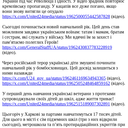
України під час Революції Гідності. У відео зрадник повторює
кремлівську пропаганду. У кацапів все дуже погано, якщо
вони знову витягли це опудало
https://x.com/United24media/status/1962500055442587828
(відео).
Сьогодні починається новий навчальний рік. Цей день став
можливим завдяки українським воїнам: татам і мамам, братам
і сестрам, які служать у війську. Ми вдячні їм за захист і
пам’ятаємо полеглих Героїв!
https://x.com/GeneralStaffUA/status/1962430837783228919
(відео).
Через російський терор українські діти змушені починати
навчальний рік у бомбосховищах. Цей досвід залишиться з
ними назавжди
https://x.com/U24_gov_ua/status/1962461169634943365
(відео),
https://x.com/United24media/status/1962505248464859162
(відео).
У перший день навчання українські ветерани з протезами
супроводжували своїх дітей до шкіл, адже життя триває!
https://x.com/United24media/status/1962515189007302891
(відео).
Цьогоріч у Харкові за партами навчатимуться 17 тисяч дітей.
Для цього в місті є сім підземних шкіл (три з них відкрили
сьогодні), метрошкола та пʼять протирадіаційних укриттів при