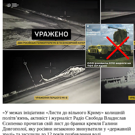
«У межах ініціативи «Листи до вільного Криму» колишній
політв’язень, активіст і журналіст Радіо Свобода Владислав
Єсипенко прочитав свій лист до бранки кремля Галини
Довгополої, яку росіяни незаконно звинуватили у «державній
зраді» та засудили до 12 років позбавлення волі