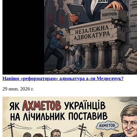
​Навіщо «реформаторам» адвокатура а-ля Медведчук?
29 июн. 2026 г.