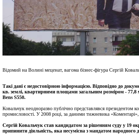
Відомий на Волині меценат, вагома бізнес-фігура Сергій Коваль
Такі дані є недостовірною інформацією. Відповідно до докуме
кв. землі, квартирними площами загальним розміром - 77,8 м
Bens S550.
Ковальчук неодноразво публічно представлявся президентом кор
промисловості. У 2008 році, за даними тижневика «Коментарі», 
Сергій Ковальчук став кандидатом за рішенням суду у 19 окр
припинити діяльність, яка несумісна з мандатом народного 