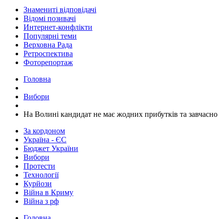
Знамениті відповідачі
Відомі позивачі
Интернет-конфлікти
Популярні теми
Верховна Рада
Ретроспектива
Фоторепортаж
Головна
Вибори
На Волині кандидат не має жодних прибутків та завчасно
За кордоном
Україна - ЄС
Бюджет України
Вибори
Протести
Технології
Курйози
Війна в Криму
Війна з рф
Головна