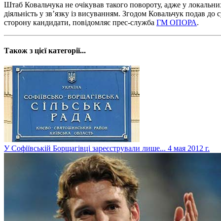
Штаб Ковальчука не очікував такого повороту, адже у локальн
діяльність у зв’язку із висуванням. Згодом Ковальчук подав до 
сторону кандидати, повідомляє прес-служба
ГМ ОПОРА
.
Також з цієї категорії...
У Софіївській Борщагівці зареєстрували лише...
4 мая 2012 г.