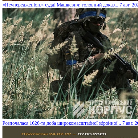
​«Неупередженість» судді Машкевич: головний доказ...
7 авг. 20
​Розпочалася 1626-та доба широкомасштабної збройної...
7 авг. 2