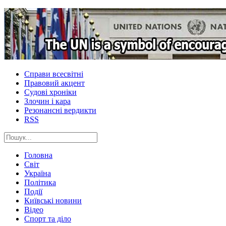
Справи всесвітні
Правовий акцент
Судові хроніки
Злочин і кара
Резонансні вердикти
RSS
Головна
Світ
Україна
Політика
Події
Київські новини
Відео
Спорт та діло