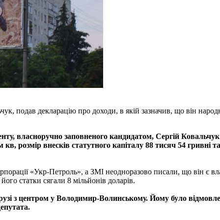
чук, подав декларацію про доходи, в якій зазначив, що він народ
нту, власноручно заповненого кандидатом, Сергій Ковальчук нем
 кв, розмір внесків статутного капіталу 88 тисяч 54 гривні 
порації «Укр-Петроль», а ЗМІ неодноразово писали, що він є вла
його статки сягали 8 мільйонів доларів.
узі з центром у Володимир-Волинському. Йому було відмовлено
депутата.