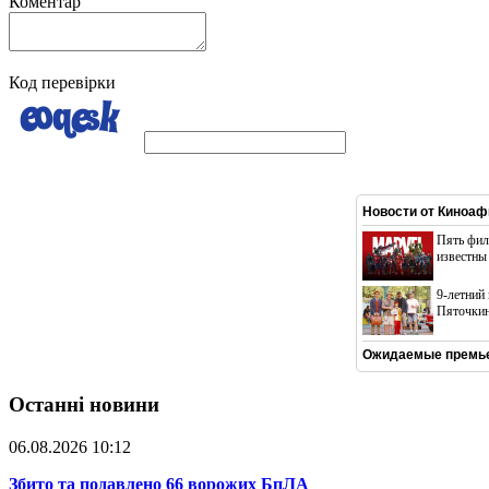
Коментар
Код перевірки
Новости от
Киноаф
Пять фил
известны
9-летний
Пяточкин
Ожидаемые премье
Останні новини
06.08.2026 10:12
​Збито та подавлено 66 ворожих БпЛА