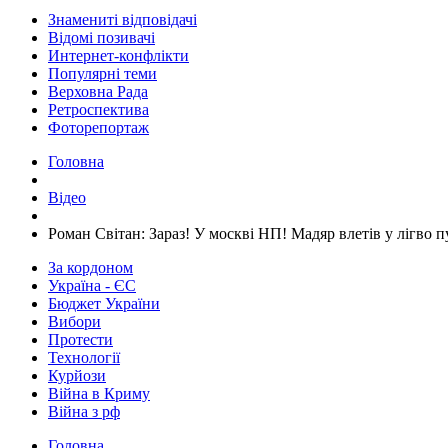
Знамениті відповідачі
Відомі позивачі
Интернет-конфлікти
Популярні теми
Верховна Рада
Ретроспектива
Фоторепортаж
Головна
Відео
​Роман Світан: Зараз! У москві НП! Мадяр влетів у лігво 
За кордоном
Україна - ЄС
Бюджет України
Вибори
Протести
Технології
Курйози
Війна в Криму
Війна з рф
Головна