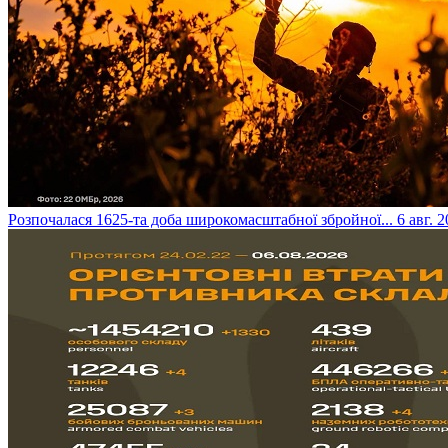
​Розпочалася 1625-та доба широкомасштабної збройної...
6 авг. 2