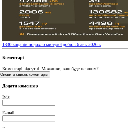
​1330 кацапів подохло минулої доби...
6 авг. 2026 г.
Коментарі
Коментарі відсутні. Можливо, ваш буде першим?
Оновити список коментарів
Додати коментар
Ім'я
E-mail