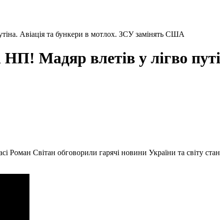
путіна. Авіація та бункери в мотлох. ЗСУ замінять США
і НП! Мадяр влетів у лігво путі
асі Роман Світан обговорили гарячі новини України та світу ста