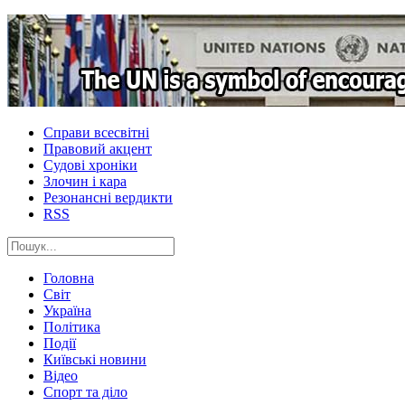
Справи всесвітні
Правовий акцент
Судові хроніки
Злочин і кара
Резонансні вердикти
RSS
Головна
Світ
Україна
Політика
Події
Київські новини
Відео
Спорт та діло