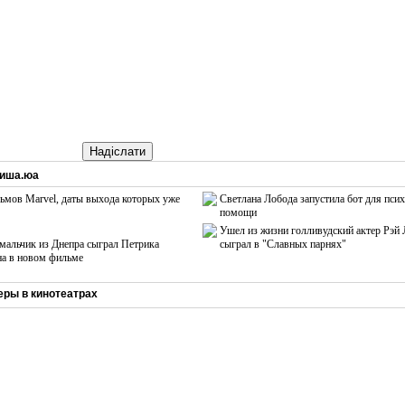
Надіслати
иша.юа
ьмов Marvel, даты выхода которых уже
Светлана Лобода запустила бот для пси
помощи
Ушел из жизни голливудский актер Рэй 
 мальчик из Днепра сыграл Петрика
сыграл в "Славных парнях"
а в новом фильме
ры в кинотеатрах