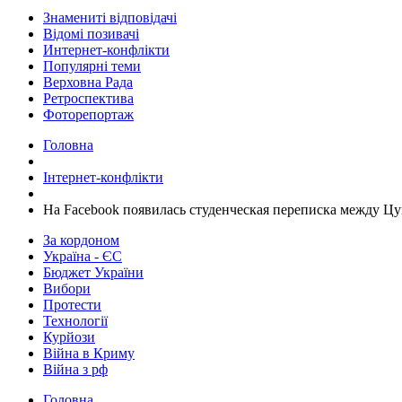
Знамениті відповідачі
Відомі позивачі
Интернет-конфлікти
Популярні теми
Верховна Рада
Ретроспектива
Фоторепортаж
Головна
Інтернет-конфлікти
На Facebook появилась студенческая переписка между Ц
За кордоном
Україна - ЄС
Бюджет України
Вибори
Протести
Технології
Курйози
Війна в Криму
Війна з рф
Головна