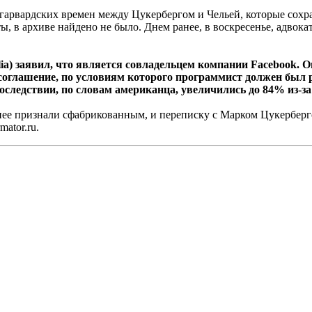
арвардских времен между Цукербергом и Чельей, которые сохран
ы, в архиве найдено не было. Днем ранее, в воскресенье, адвока
lia) заявил, что является совладельцем компании Facebook. О
соглашение, по условиям которого программист должен был ра
следствии, по словам американца, увеличились до 84% из-за
нее признали сфабрикованным, и переписку с Марком Цукерберго
mator.ru.