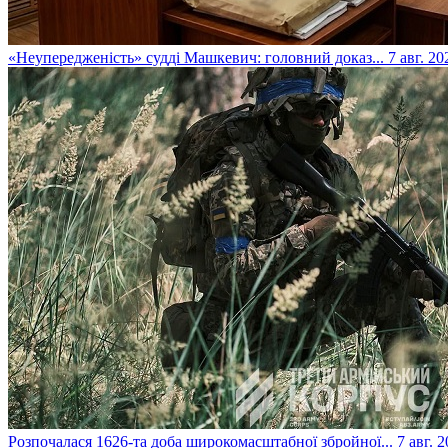
​«Неупередженість» судді Машкевич: головний доказ...
7 авг. 20
​Розпочалася 1626-та доба широкомасштабної збройної...
7 авг. 2