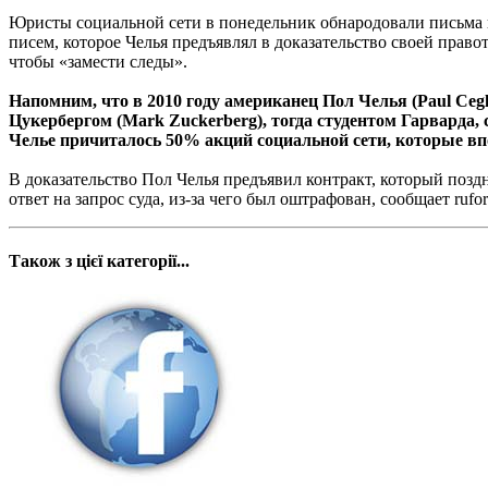
Юристы социальной сети в понедельник обнародовали письма г
писем, которое Челья предъявлял в доказательство своей правот
чтобы «замести следы».
Напомним, что в 2010 году американец Пол Челья (Paul Ceg
Цукербергом (Mark Zuckerberg), тогда студентом Гарварда, 
Челье причиталось 50% акций социальной сети, которые впо
В доказательство Пол Челья предъявил контракт, который позд
ответ на запрос суда, из-за чего был оштрафован, сообщает rufor
Також з цієї категорії...