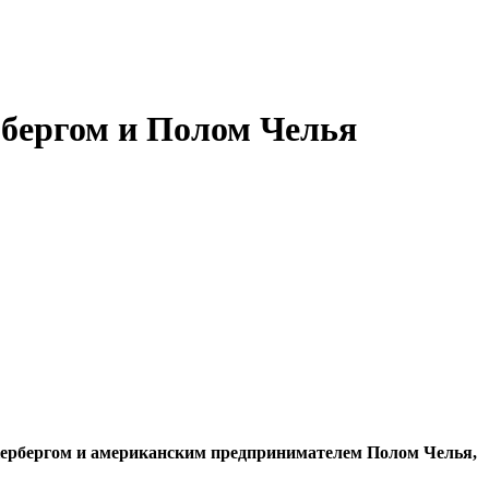
рбергом и Полом Челья
кербергом и американским предпринимателем Полом Челья,