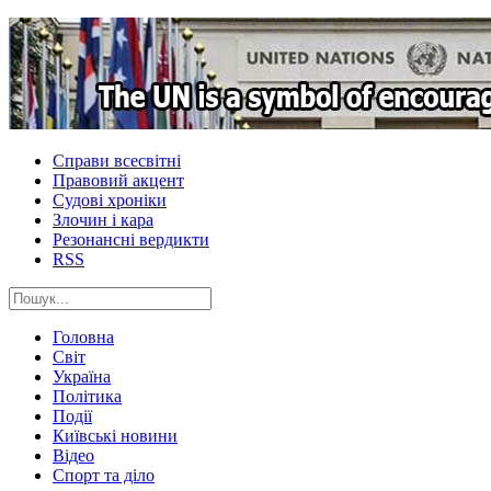
Справи всесвітні
Правовий акцент
Судові хроніки
Злочин і кара
Резонансні вердикти
RSS
Головна
Світ
Україна
Політика
Події
Київські новини
Відео
Спорт та діло