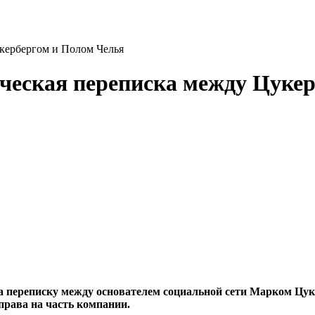
укербергом и Полом Челья
нческая переписка между Цуке
а переписку между основателем социальной сети Марком Цу
 права на часть компании.