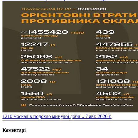
​1210 москалів подохло минулої доби...
7 авг. 2026 г.
Коментарі