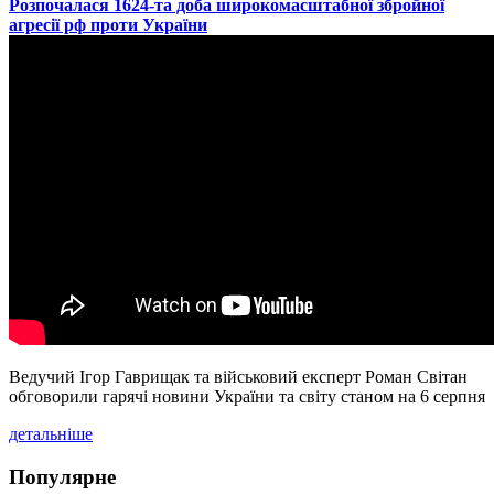
​Розпочалася 1624-та доба широкомасштабної збройної
агресії рф проти України
Ведучий Ігор Гаврищак та військовий експерт Роман Світан
обговорили гарячі новини України та світу станом на 6 серпня
детальніше
Популярне