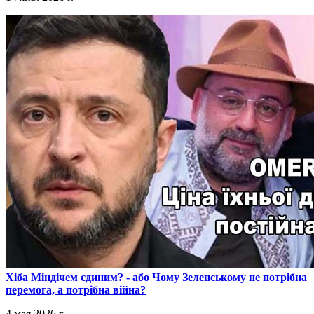
​Хіба Міндічем єдиним? - або Чому Зеленському не потрібна
перемога, а потрібна війна?
4 мая 2026 г.