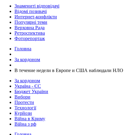
Знамениті відповідачі
Відомі позивачі
Интернет-конфлікти
Популярні теми
Верховна Рада
Ретроспектива
Фоторепортаж
Головна
За кордоном
В течение недели в Европе и США наблюдали НЛО
За кордоном
Україна - ЄС
Бюджет України
Вибори
Протести
Технології
Курйози
Війна в Криму
Війна з рф
Головна