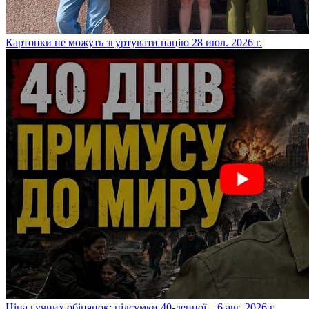
​Картонки не можуть згуртувати націю
28 июл. 2026 г.
​Ціна гучних обіцянок: підсумки 40-денної...
6 авг. 2026 г.