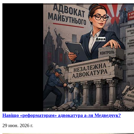
​Навіщо «реформаторам» адвокатура а-ля Медведчук?
29 июн. 2026 г.