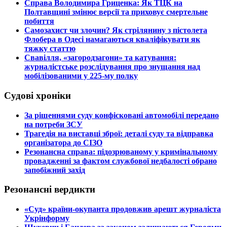
​Справа Володимира Гриценка: Як ТЦК на
Полтавщині змінює версії та приховує смертельне
побиття
​Самозахист чи злочин? Як стрілянину з пістолета
Флобера в Одесі намагаються кваліфікувати як
тяжку статтю
​Свавілля, «загородзагони» та катування:
журналістське розслідування про знущання над
мобілізованими у 225-му полку
Судові хроніки
​За рішеннями суду конфісковані автомобілі передано
на потреби ЗСУ
​Трагедія на виставці зброї: деталі суду та відправка
організатора до СІЗО
​Резонансна справа: підозрюваному у кримінальному
провадженні за фактом службової недбалості обрано
запобіжний захід
Резонансні вердикти
​«Суд» країни-окупанта продовжив арешт журналіста
Укрінформу