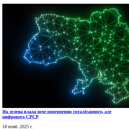
​Як зелена влада хоче повернення тоталітарного, але
цифрового СРСР
18 нояб. 2025 г.