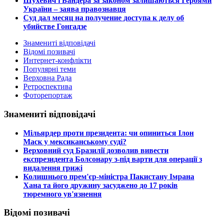
Шухевич і Бандера за законом залишаються Героями
України – заява правознавця
Суд дал месяц на получение доступа к делу об
убийстве Гонгадзе
Знамениті відповідачі
Відомі позивачі
Интернет-конфлікти
Популярні теми
Верховна Рада
Ретроспектива
Фоторепортаж
Знамениті відповідачі
​Мільярдер проти президента: чи опиниться Ілон
Маск у мексиканському суді?
​Верховний суд Бразилії дозволив вивести
експрезидента Болсонару з-під варти для операції з
видалення грижі
​Колишнього прем'єр-міністра Пакистану Імрана
Хана та його дружину засуджено до 17 років
тюремного ув'язнення
Відомі позивачі