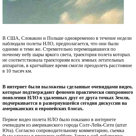
В США, Словакии и Польше одновременно в течение недели
наблюдали полеты НЛО, предполагается, что они были
одними и теми же. Стремительно перемещавшиеся по
ночному небу шары яркого света, траектория полета которых
не соответствовала траекториям всех земных летательных
аппаратов, в кратчайшее время смогли преодолеть расстояние
в 10 тысяч км.
В интернет были выложены сделанные очевидцами видео,
которые подтверждают феномен практически синхронного
появления НЛО в удаленных друг от друга точках Земли,
подчеркивается в развернувшейся сегодня дискуссии на
американских и европейских блогах.
Первое видео полета НЛО было показано в интернете
очевидцем из американского города Солт-Лейк-Сити (штат
Юта). Согласно сопроводительному комментарию, съемка
была сделана в прошлую субботу. Затем к ней добавились