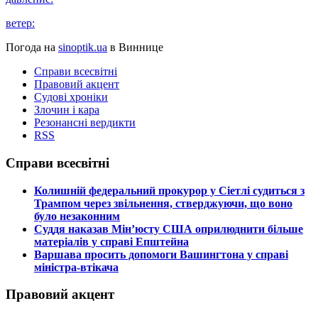
ветер:
Погода на
sinoptik.ua
в Виннице
Справи всесвітні
Правовий акцент
Судові хроніки
Злочин і кара
Резонансні вердикти
RSS
Справи всесвітні
​Колишній федеральний прокурор у Сіетлі судиться з
Трампом через звільнення, стверджуючи, що воно
було незаконним
​Суддя наказав Мін’юсту США оприлюднити більше
матеріалів у справі Епштейна
​Варшава просить допомоги Вашингтона у справі
міністра-втікача
Правовий акцент