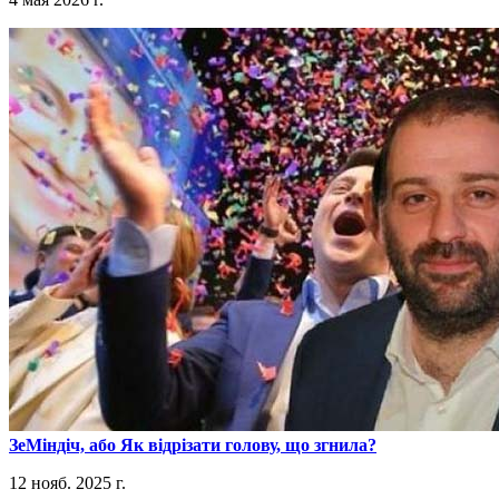
​ЗеМіндіч, або Як відрізати голову, що згнила?
12 нояб. 2025 г.