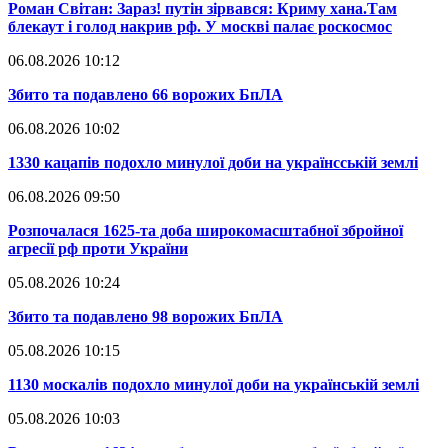
​Роман Світан: Зараз! путін зірвався: Криму хана.Там
блекаут і голод накрив рф. У москві палає роскосмос
06.08.2026 10:12
​Збито та подавлено 66 ворожих БпЛА
06.08.2026 10:02
​1330 кацапів подохло минулої доби на українсській землі
06.08.2026 09:50
​Розпочалася 1625-та доба широкомасштабної збройної
агресії рф проти України
05.08.2026 10:24
​Збито та подавлено 98 ворожих БпЛА
05.08.2026 10:15
​1130 москалів подохло минулої доби на українській землі
05.08.2026 10:03