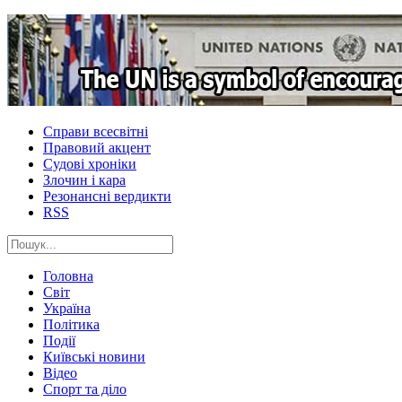
Справи всесвітні
Правовий акцент
Судові хроніки
Злочин і кара
Резонансні вердикти
RSS
Головна
Світ
Україна
Політика
Події
Київські новини
Відео
Спорт та діло