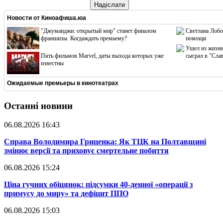
Надіслати
Новости от
Киноафиша.юа
"Джуманджи: открытый мир" станет финалом
Светлана Лобо
франшизы. Когдаждать премьему?
помощи
Ушел из жизни
Пять фильмов Marvel, даты выхода которых уже
сыграл в "Сла
известны
Ожидаемые премьеры в кинотеатрах
Останні новини
06.08.2026 16:43
​Справа Володимира Гриценка: Як ТЦК на Полтавщині
змінює версії та приховує смертельне побиття
06.08.2026 15:24
​Ціна гучних обіцянок: підсумки 40-денної «операції з
примусу до миру» та дефіцит ППО
06.08.2026 15:03