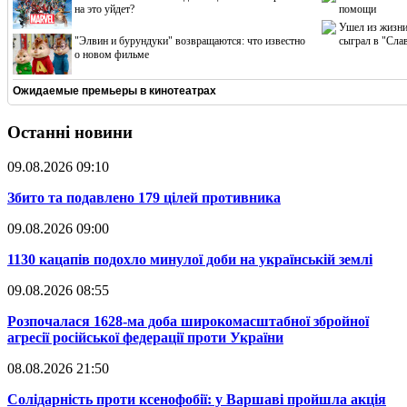
на это уйдет?
помощи
Ушел из жизни
"Элвин и бурундуки" возвращаются: что известно
сыграл в "Сла
о новом фильме
Ожидаемые премьеры в кинотеатрах
Останні новини
09.08.2026 09:10
​Збито та подавлено 179 цілей противника
09.08.2026 09:00
​1130 кацапів подохло минулої доби на українській землі
09.08.2026 08:55
​Розпочалася 1628-ма доба широкомасштабної збройної
агресії російської федерації проти України
08.08.2026 21:50
​Солідарність проти ксенофобії: у Варшаві пройшла акція