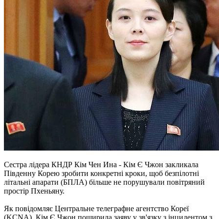
Сестра лідера КНДР Кім Чен Ина - Кім Є Чжон закликала
Південну Корею зробити конкретні кроки, щоб безпілотні
літальні апарати (БПЛА) більше не порушували повітряний
простір Пхеньяну.
Як повідомляє Центральне телеграфне агентство Кореї
(KCNA), Кім Є Чжон поширила заяву у зв'язку з інцидентом з