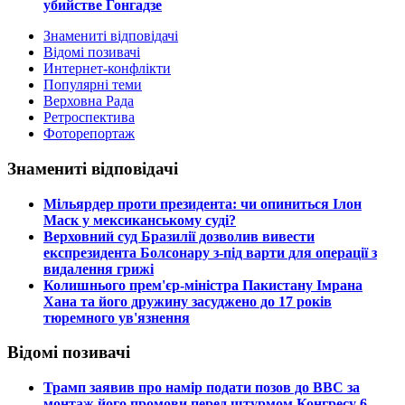
убийстве Гонгадзе
Знамениті відповідачі
Відомі позивачі
Интернет-конфлікти
Популярні теми
Верховна Рада
Ретроспектива
Фоторепортаж
Знамениті відповідачі
​Мільярдер проти президента: чи опиниться Ілон
Маск у мексиканському суді?
​Верховний суд Бразилії дозволив вивести
експрезидента Болсонару з-під варти для операції з
видалення грижі
​Колишнього прем'єр-міністра Пакистану Імрана
Хана та його дружину засуджено до 17 років
тюремного ув'язнення
Відомі позивачі
​Трамп заявив про намір подати позов до ВВС за
монтаж його промови перед штурмом Конгресу 6