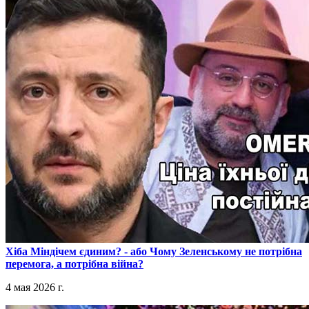
​Хіба Міндічем єдиним? - або Чому Зеленському не потрібна
перемога, а потрібна війна?
4 мая 2026 г.