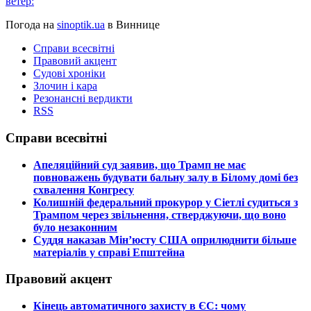
ветер:
Погода на
sinoptik.ua
в Виннице
Справи всесвітні
Правовий акцент
Судові хроніки
Злочин і кара
Резонансні вердикти
RSS
Справи всесвітні
​Апеляційний суд заявив, що Трамп не має
повноважень будувати бальну залу в Білому домі без
схвалення Конгресу
​Колишній федеральний прокурор у Сіетлі судиться з
Трампом через звільнення, стверджуючи, що воно
було незаконним
​Суддя наказав Мін’юсту США оприлюднити більше
матеріалів у справі Епштейна
Правовий акцент
​Кінець автоматичного захисту в ЄС: чому