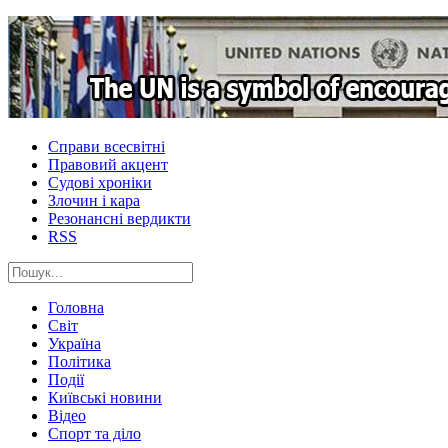
Справи всесвітні
Правовий акцент
Судові хроніки
Злочин і кара
Резонансні вердикти
RSS
Головна
Світ
Україна
Політика
Події
Київські новини
Відео
Спорт та діло