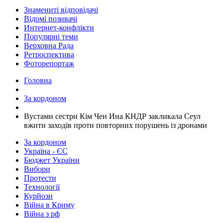
Знамениті відповідачі
Відомі позивачі
Интернет-конфлікти
Популярні теми
Верховна Рада
Ретроспектива
Фоторепортаж
Головна
За кордоном
​Вустами сестри Кім Чен Ина КНДР закликала Сеул
вжити заходів проти повторних порушень із дронами
За кордоном
Україна - ЄС
Бюджет України
Вибори
Протести
Технології
Курйози
Війна в Криму
Війна з рф