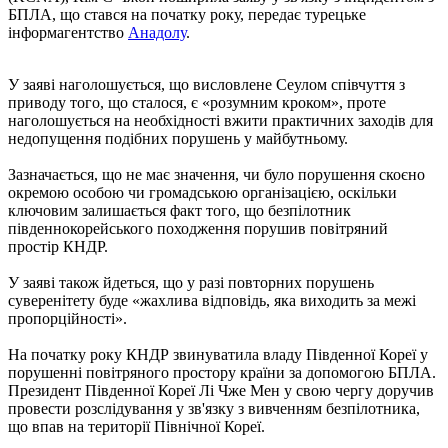
БПЛА, що стався на початку року, передає турецьке
інформагентство
Анадолу
.
У заяві наголошується, що висловлене Сеулом співчуття з
приводу того, що сталося, є «розумним кроком», проте
наголошується на необхідності вжити практичних заходів для
недопущення подібних порушень у майбутньому.
Зазначається, що не має значення, чи було порушення скоєно
окремою особою чи громадською організацією, оскільки
ключовим залишається факт того, що безпілотник
південнокорейського походження порушив повітряний
простір КНДР.
У заяві також йдеться, що у разі повторних порушень
суверенітету буде «жахлива відповідь, яка виходить за межі
пропорційності».
На початку року КНДР звинуватила владу Південної Кореї у
порушенні повітряного простору країни за допомогою БПЛА.
Президент Південної Кореї Лі Чже Мен у свою чергу доручив
провести розслідування у зв'язку з вивченням безпілотника,
що впав на території Північної Кореї.