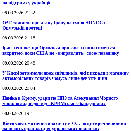
на підтримку українців
08.08.2026 21:32
​ОАЕ заявили про атаку Ірану на судно ADNOC в
Ормузькій протоці
08.08.2026 21:18
​Іран заявляє, що Ормузька протока залишатиметься
закритою, доки США не «виправлять» свою поведінку
08.08.2026 20:48
​У Києві затримали двох спільників, які викрали з магазину
автомобільних товарів чомусь лише дев’ять шин
08.08.2026 20:04
Паніка в Криму, удари по НПЗ та блокування Чорного
моря: огляд подій від «КРИМського бандерівця»
08.08.2026 19:41
​Кінець автоматичного захисту в ЄС: чому єврочиновники
змінюють правила для українських чоловіків