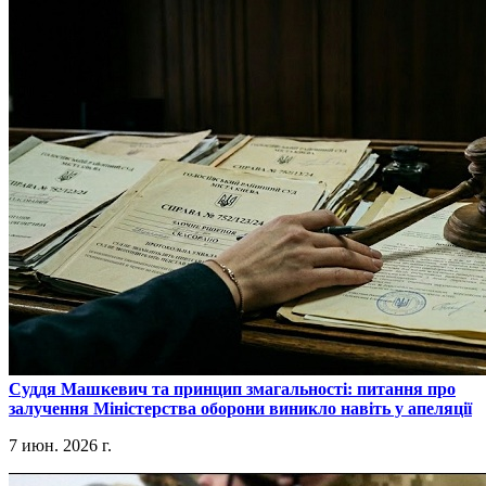
​Суддя Машкевич та принцип змагальності: питання про
залучення Міністерства оборони виникло навіть у апеляції
7 июн. 2026 г.