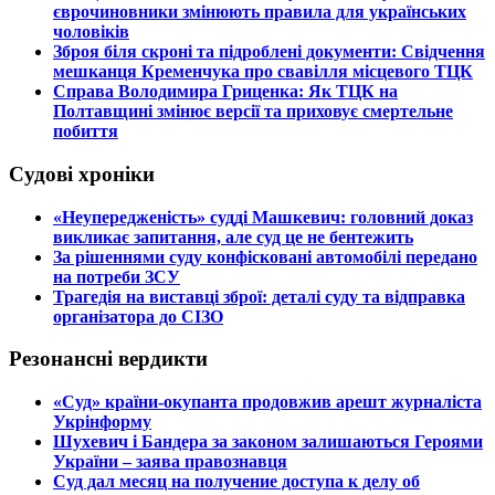
єврочиновники змінюють правила для українських
чоловіків
​Зброя біля скроні та підроблені документи: Свідчення
мешканця Кременчука про свавілля місцевого ТЦК
​Справа Володимира Гриценка: Як ТЦК на
Полтавщині змінює версії та приховує смертельне
побиття
Судові хроніки
​«Неупередженість» судді Машкевич: головний доказ
викликає запитання, але суд це не бентежить
​За рішеннями суду конфісковані автомобілі передано
на потреби ЗСУ
​Трагедія на виставці зброї: деталі суду та відправка
організатора до СІЗО
Резонансні вердикти
​«Суд» країни-окупанта продовжив арешт журналіста
Укрінформу
Шухевич і Бандера за законом залишаються Героями
України – заява правознавця
Суд дал месяц на получение доступа к делу об