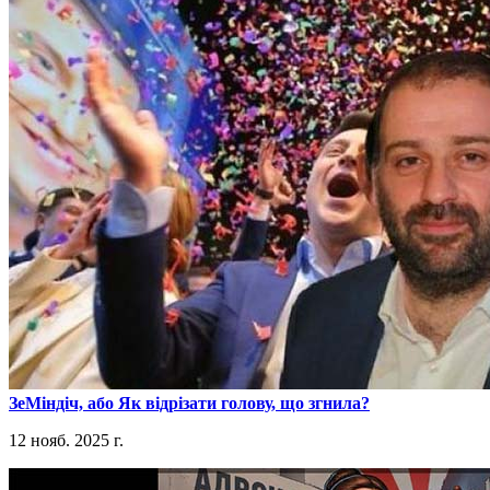
​ЗеМіндіч, або Як відрізати голову, що згнила?
12 нояб. 2025 г.