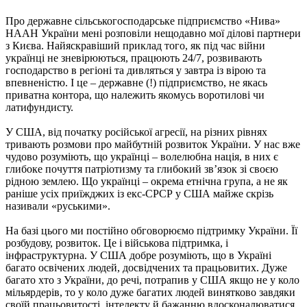
Про державне сільськогосподарське підприємство «Нива»
НААН України мені розповіли нещодавно мої ділові партнери
з Києва. Найяскравіший приклад того, як під час війни
українці не зневірюються, працюють 24/7, розвивають
господарство в регіоні та дивляться у завтра із вірою та
впевненістю. І це – державне (!) підприємство, не якась
приватна контора, що належить якомусь воротилові чи
латифундисту.
У США, від початку російської агресії, на різних рівнях
тривають розмови про майбутній розвиток України. У нас вже
чудово розуміють, що українці – волелюбна нація, в них є
глибоке почуття патріотизму та глибокий зв’язок зі своєю
рідною землею. Що українці – окрема етнічна група, а не як
раніше усіх приїжджих із екс-СРСР у США майже скрізь
називали «руськими».
На базі цього ми постійно обговорюємо підтримку України. Її
розбудову, розвиток. Це і військова підтримка, і
інфраструктурна. У США добре розуміють, що в Україні
багато освічених людей, досвідчених та працьовитих. Дуже
багато хто з України, до речі, потрапив у США якщо не у коло
мільярдерів, то у коло дуже багатих людей винятково завдяки
своїй працьовитості, інтелекту й бажанню вдосконалюватися.