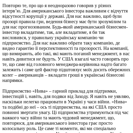
Повторю те, про що я неодноразово говорив у різних
інтерв’ю. Для американського інвестора важливим є відчуття
відсутності корупції у державі. Для нас важливо, щоб були
прозорі правила гри, ведення бізнесу має бути зрозумілим та
для нас прогнозованим. Будь-який американський бізнесмен-
інвестор вкладатиме, так, але вкладатиме, я би так
висловився, у правильну українську компанію чи
підприємство. Для нас важливо обрати таку компанію, де
видно гарантію її перспективності та прозорості. На компанії,
що вимирають, або такі, які мають поганий менеджмент, в нас
навіть дивитися не будуть. У США взагалі часто говорять про
те, що саме від головного менеджера-керівника надто багато
залежить і саме цей фактор підштовхує моїх досить обережних
колег – американців – вкладати гроші в українські бізнесові
напрямки.
Підприємство «Нива» – гарний приклад для підтримки,
інвестицій і, навіть, для подяки від Заходу. Я навіть не уявляю,
наскільки нелегко працювати в Україні у часи війни. «Нива»
та подібні до неї – ось ті підприємства, на які США просто
повинні звертати увагу. Ці підприємства утримуються під час
важкого часу війни та мають чудовий менеджмент, що,
повторюся, для американського інвестора грає просто
колосальну роль. Це саме ті моменти, які ми спеціально