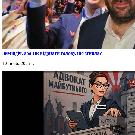
​ЗеМіндіч, або Як відрізати голову, що згнила?
12 нояб. 2025 г.