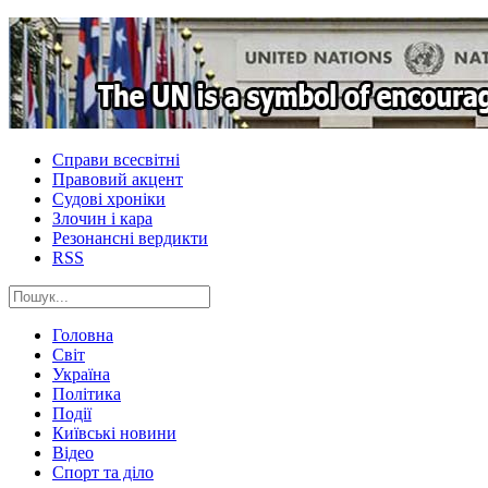
Справи всесвітні
Правовий акцент
Судові хроніки
Злочин і кара
Резонансні вердикти
RSS
Головна
Світ
Україна
Політика
Події
Київські новини
Відео
Спорт та діло