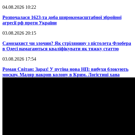
04.08.2026 10:22
​Розпочалася 1623-та доба широкомасштабної збройної
агресії рф проти України
03.08.2026 20:15
​Самозахист чи злочин? Як стрілянину з пістолета Флобера
в Одесі намагаються кваліфікувати як тяжку статтю
03.08.2026 17:54
​Роман Світан: Зараз! У путіна нова НП: вибухи блокують
москву. Мадяр накрив колону в Крим. Логістиці хана