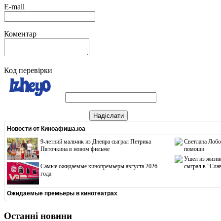
E-mail
Коментар
Код перевірки
Надіслати
Новости от
Киноафиша.юа
9-летний мальчик из Днепра сыграл Петрика
Светлана Лобо
Пяточкина в новом фильме
помощи
Ушел из жизни
Cамые ожидаемые кинопремьеры августа 2026
сыграл в "Сла
года
Ожидаемые премьеры в кинотеатрах
Останні новини