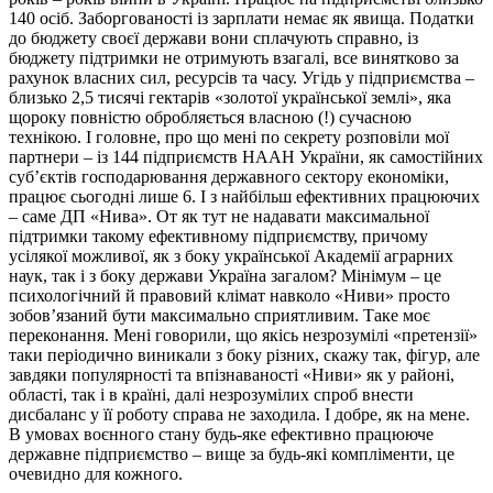
140 осіб. Заборгованості із зарплати немає як явища. Податки
до бюджету своєї держави вони сплачують справно, із
бюджету підтримки не отримують взагалі, все винятково за
рахунок власних сил, ресурсів та часу. Угідь у підприємства –
близько 2,5 тисячі гектарів «золотої української землі», яка
щороку повністю обробляється власною (!) сучасною
технікою. І головне, про що мені по секрету розповіли мої
партнери – із 144 підприємств НААН України, як самостійних
суб’єктів господарювання державного сектору економіки,
працює сьогодні лише 6. І з найбільш ефективних працюючих
– саме ДП «Нива». От як тут не надавати максимальної
підтримки такому ефективному підприємству, причому
усілякої можливої, як з боку української Академії аграрних
наук, так і з боку держави Україна загалом? Мінімум – це
психологічний й правовий клімат навколо «Ниви» просто
зобов’язаний бути максимально сприятливим. Таке моє
переконання. Мені говорили, що якісь незрозумілі «претензії»
таки періодично виникали з боку різних, скажу так, фігур, але
завдяки популярності та впізнаваності «Ниви» як у районі,
області, так і в країні, далі незрозумілих спроб внести
дисбаланс у її роботу справа не заходила. І добре, як на мене.
В умовах воєнного стану будь-яке ефективно працююче
державне підприємство – вище за будь-які компліменти, це
очевидно для кожного.