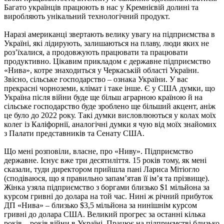
Багато українців працюють в нас у Кремнієвій долині та
виробляють унікальний технологічний продукт.
Наразі американці звертають велику увагу на підприємства в
Україні, які лідирують, залишаються на плаву, люди яких не
роз’їхалися, а продовжують працювати та працювати
продуктивно. Цікавим прикладом є державне підприємство
«Нива», котре знаходиться у Черкаській області України.
Звісно, сільське господарство – ознака України. У вас
прекрасні чорноземи, клімат і таке інше. Є у США думки, що
Україна після війни буде ще більш аграрною країною й на
сільське господарство буде зроблено ще більший акцент, аніж
це було до 2022 року. Такі думки висловлюються у колах моїх
колег із Каліфорнії, аналогічні думки я чую від моїх знайомих
з Палати представників та Сенату США.
Що мені розповіли, власне, про «Ниву». Підприємство
державне. Існує вже три десятиліття. 15 років тому, як мені
сказали, туди директором прийшла пані Лариса Мітіогло
(сподіваюся, що я правильно запам’ятав її ім’я та прізвище).
Жінка узяла підприємство з боргами близько $1 мільйона за
курсом гривні до долара на той час. Нині ж річний прибуток
ДП «Нива» – близько $3,5 мільйона за нинішнім курсом
гривні до долара США. Великий прогрес за останні кілька
років – років війни в Україні. Працює на підприємстві близько