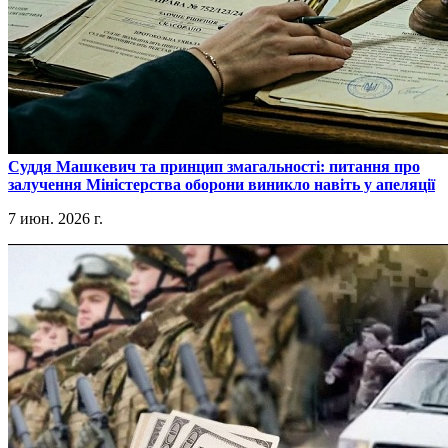
​Суддя Машкевич та принцип змагальності: питання про
залучення Міністерства оборони виникло навіть у апеляції
7 июн. 2026 г.