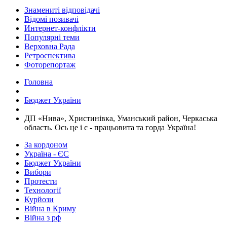
Знамениті відповідачі
Відомі позивачі
Интернет-конфлікти
Популярні теми
Верховна Рада
Ретроспектива
Фоторепортаж
Головна
Бюджет України
​ДП «Нива», Христинівка, Уманський район, Черкаська
область. Ось це і є - працьовита та горда Україна!
За кордоном
Україна - ЄС
Бюджет України
Вибори
Протести
Технології
Курйози
Війна в Криму
Війна з рф