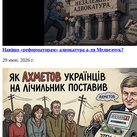
​Навіщо «реформаторам» адвокатура а-ля Медведчук?
29 июн. 2026 г.