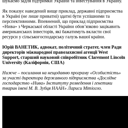
шукаємо задля підтримки України та інвестування в Україну.
Як показує наведений вище приклад, державні підприємства
в Україні (не лише приватні) здатні бути успішними та
перспективними. Впевнений, що приклад підприємства
«Нива» з Черкаської області України обов’язково зацікавить
американських інвесторів, які бажатимуть вкласти свої
ресурси у сільськогосподарську галузь вашої країни.
Юрій ВАНЕТИК, адвокат, політичний стратег, член Ради
директорів міжнародної правозахисної агенції West
Support, старший науковий співробітник Claremont Lincoln
University (Каліфорнія, США)
Нижче – посилання на нещодавню програму «Особистість»
за участі директора державного підприємства «Дослідне
господарство «Нива» Інституту розведення і генетики
тварин імені М. В. Зубця НААН» Лариси Мітіогло.