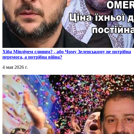
​Хіба Міндічем єдиним? - або Чому Зеленському не потрібна
перемога, а потрібна війна?
4 мая 2026 г.