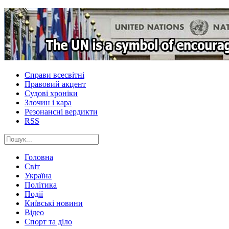
Справи всесвітні
Правовий акцент
Судові хроніки
Злочин і кара
Резонансні вердикти
RSS
Головна
Світ
Україна
Політика
Події
Київські новини
Відео
Спорт та діло