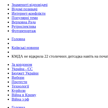
Знамениті відповідачі
Відомі позивачі
Интернет-конфлікти
Популярні теми
Верховна Рада
Ретроспектива
Фоторепортаж
Головна
Київські новини
КМДА не відкрила 22 столичних дитсадка навіть на поча
За кордоном
Україна - ЄС
Бюджет України
Вибори
Протести
Технології
Курйози
Війна в Криму
Війна з рф
Головна