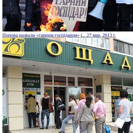
Попова назвали «гарним госпідаром» і...
27 мар. 2013 г.