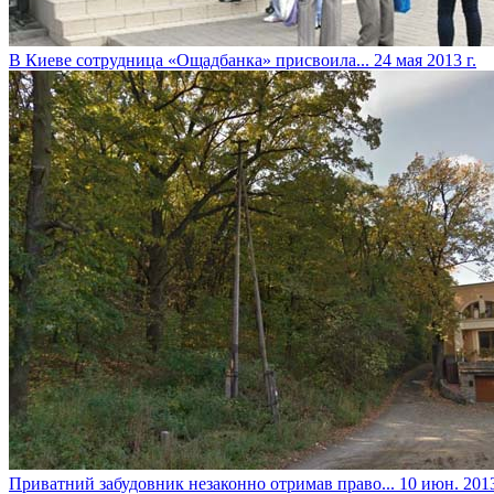
В Киеве сотрудница «Ощадбанка» присвоила...
24 мая 2013 г.
Приватний забудовник незаконно отримав право...
10 июн. 2013