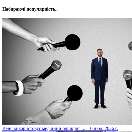
Набираючі популярність...
​Венс використовує медійний бліцкриг -...
16 июл. 2026 г.