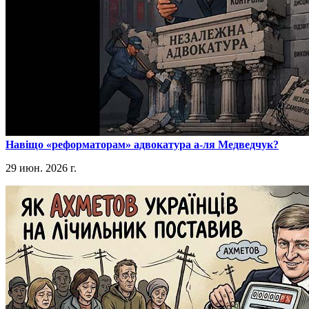
​Навіщо «реформаторам» адвокатура а-ля Медведчук?
29 июн. 2026 г.