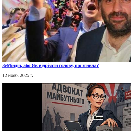
​ЗеМіндіч, або Як відрізати голову, що згнила?
12 нояб. 2025 г.