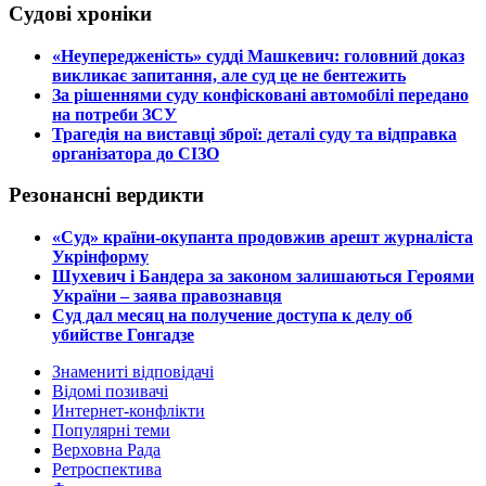
Судові хроніки
​«Неупередженість» судді Машкевич: головний доказ
викликає запитання, але суд це не бентежить
​За рішеннями суду конфісковані автомобілі передано
на потреби ЗСУ
​Трагедія на виставці зброї: деталі суду та відправка
організатора до СІЗО
Резонансні вердикти
​«Суд» країни-окупанта продовжив арешт журналіста
Укрінформу
Шухевич і Бандера за законом залишаються Героями
України – заява правознавця
Суд дал месяц на получение доступа к делу об
убийстве Гонгадзе
Знамениті відповідачі
Відомі позивачі
Интернет-конфлікти
Популярні теми
Верховна Рада
Ретроспектива