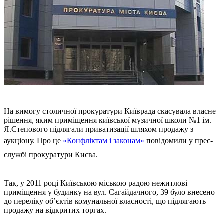
На вимогу столичної прокуратури Київрада скасувала власне
рішення, яким приміщення київської музичної школи №1 ім.
Я.Степового підлягали приватизації шляхом продажу з
аукціону. Про це
«Конфліктам і законам»
повідомили у прес-
службі прокуратури Києва.
Так, у 2011 році Київською міською радою нежитлові
приміщення у будинку на вул. Сагайдачного, 39 було внесено
до переліку об’єктів комунальної власності, що підлягають
продажу на відкритих торгах.