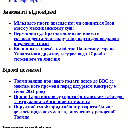
Фоторепортаж
Знамениті відповідачі
​Мільярдер проти президента: чи опиниться Ілон
Маск у мексиканському суді?
​Верховний суд Бразилії дозволив вивести
експрезидента Болсонару з-під варти для операції з
видалення грижі
​Колишнього прем'єр-міністра Пакистану Імрана
Хана та його дружину засуджено до 17 років
тюремного ув'язнення
Відомі позивачі
​Трамп заявив про намір подати позов до ВВС за
монтаж його промови перед штурмом Конгресу 6
січня 2021 року
​Принц Гаррі виграв суд проти британських таблоїдів
за втручання в його приватне життя
​Окружний суд Флориди обіцяє розкрити більше
деталей щодо документів, вилучених у резиденції
Трампа