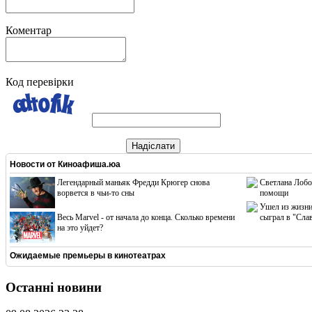
Коментар
Код перевірки
Надіслати
Новости от
Киноафиша.юа
Легендарный маньяк Фредди Крюгер снова
Светлана Лобо
ворвется в чьи-то сны
помощи
Ушел из жизни
Весь Marvel - от начала до конца. Сколько времени
сыграл в "Сла
на это уйдет?
Ожидаемые премьеры в кинотеатрах
Останні новини