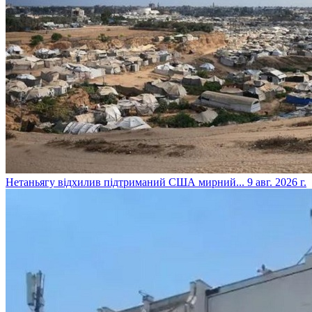
​Нетаньягу відхилив підтриманий США мирний...
9 авг. 2026 г.