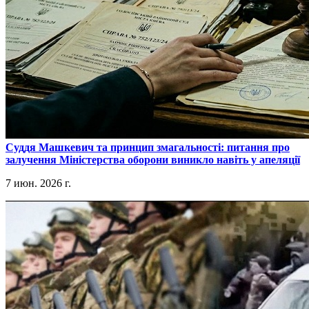
​Суддя Машкевич та принцип змагальності: питання про
залучення Міністерства оборони виникло навіть у апеляції
7 июн. 2026 г.