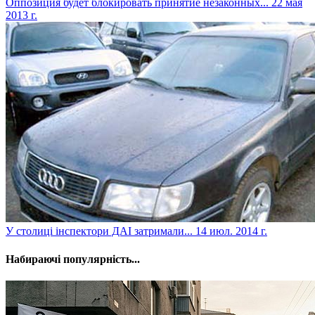
Оппозиция будет блокировать принятие незаконных...
22 мая
2013 г.
У столиці інспектори ДАІ затримали...
14 июл. 2014 г.
Набираючі популярність...