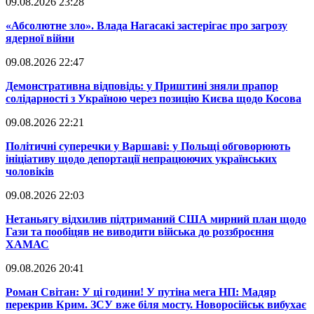
09.08.2026 23:28
​«Абсолютне зло». Влада Нагасакі застерігає про загрозу
ядерної війни
09.08.2026 22:47
​Демонстративна відповідь: у Приштині зняли прапор
солідарності з Україною через позицію Києва щодо Косова
09.08.2026 22:21
​Політичні суперечки у Варшаві: у Польщі обговорюють
ініціативу щодо депортації непрацюючих українських
чоловіків
09.08.2026 22:03
​Нетаньягу відхилив підтриманий США мирний план щодо
Гази та пообіцяв не виводити війська до роззброєння
ХАМАС
09.08.2026 20:41
​Роман Світан: У ці години! У путіна мега НП: Мадяр
перекрив Крим. ЗСУ вже біля мосту. Новоросійськ вибухає