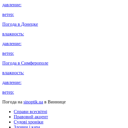
давление:
ветер:
Погода в
Донецке
влажность:
давление:
ветер:
Погода в
Симферополе
влажность:
давление:
ветер:
Погода на
sinoptik.ua
в Виннице
Справи всесвітні
Правовий акцент
Судові хроніки
Злочин і кара