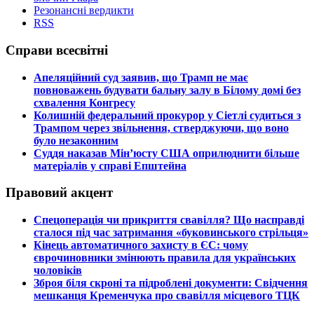
Резонансні вердикти
RSS
Справи всесвітні
​Апеляційний суд заявив, що Трамп не має
повноважень будувати бальну залу в Білому домі без
схвалення Конгресу
​Колишній федеральний прокурор у Сіетлі судиться з
Трампом через звільнення, стверджуючи, що воно
було незаконним
​Суддя наказав Мін’юсту США оприлюднити більше
матеріалів у справі Епштейна
Правовий акцент
​Спецоперація чи прикриття свавілля? Що насправді
сталося під час затримання «буковинського стрільця»
​Кінець автоматичного захисту в ЄС: чому
єврочиновники змінюють правила для українських
чоловіків
​Зброя біля скроні та підроблені документи: Свідчення
мешканця Кременчука про свавілля місцевого ТЦК