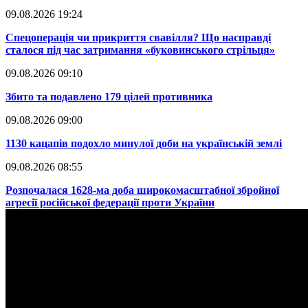
09.08.2026 19:24
​Спецоперація чи прикриття свавілля? Що насправді
сталося під час затримання «буковинського стрільця»
09.08.2026 09:10
​Збито та подавлено 179 цілей противника
09.08.2026 09:00
​1130 кацапів подохло минулої доби на українській землі
09.08.2026 08:55
​Розпочалася 1628-ма доба широкомасштабної збройної
агресії російської федерації проти України