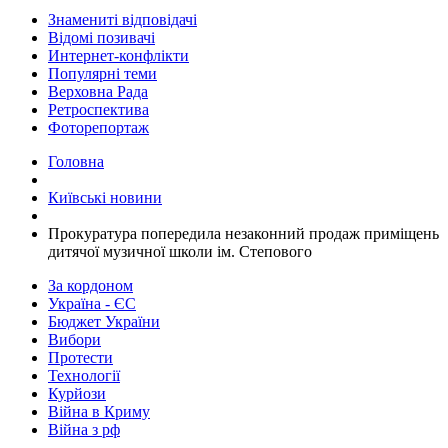
Знамениті відповідачі
Відомі позивачі
Интернет-конфлікти
Популярні теми
Верховна Рада
Ретроспектива
Фоторепортаж
Головна
Київські новини
Прокуратура попередила незаконний продаж приміщень
дитячої музичної школи ім. Степового
За кордоном
Україна - ЄС
Бюджет України
Вибори
Протести
Технології
Курйози
Війна в Криму
Війна з рф