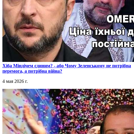
​Хіба Міндічем єдиним? - або Чому Зеленському не потрібна
перемога, а потрібна війна?
4 мая 2026 г.