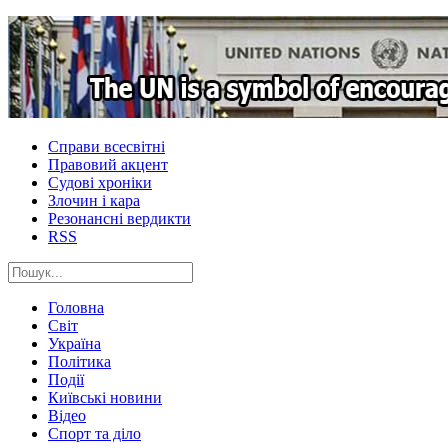
Справи всесвітні
Правовий акцент
Судові хроніки
Злочин і кара
Резонансні вердикти
RSS
Головна
Світ
Україна
Політика
Події
Київські новини
Відео
Спорт та діло