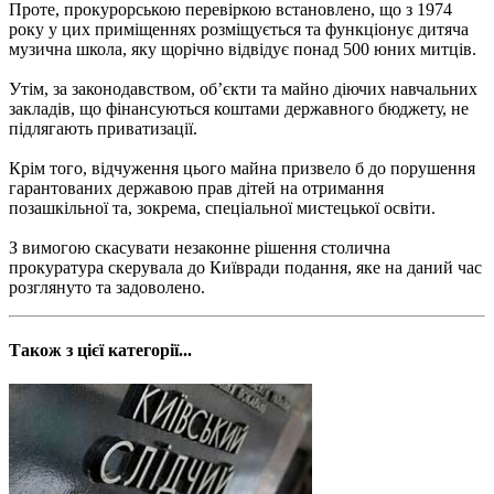
Проте, прокурорською перевіркою встановлено, що з 1974
року у цих приміщеннях розміщується та функціонує дитяча
музична школа, яку щорічно відвідує понад 500 юних митців.
Утім, за законодавством, об’єкти та майно діючих навчальних
закладів, що фінансуються коштами державного бюджету, не
підлягають приватизації.
Крім того, відчуження цього майна призвело б до порушення
гарантованих державою прав дітей на отримання
позашкільної та, зокрема, спеціальної мистецької освіти.
З вимогою скасувати незаконне рішення столична
прокуратура скерувала до Київради подання, яке на даний час
розглянуто та задоволено.
Також з цієї категорії...