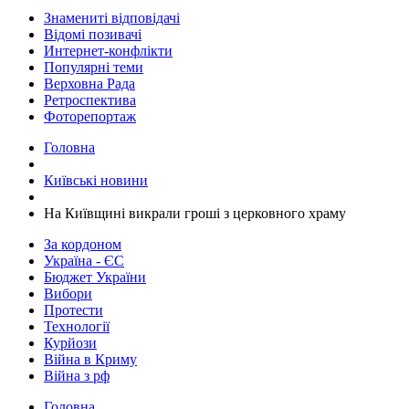
Знамениті відповідачі
Відомі позивачі
Интернет-конфлікти
Популярні теми
Верховна Рада
Ретроспектива
Фоторепортаж
Головна
Київські новини
На Київщині викрали гроші з церковного храму
За кордоном
Україна - ЄС
Бюджет України
Вибори
Протести
Технології
Курйози
Війна в Криму
Війна з рф
Головна