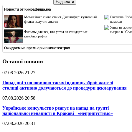
Надіслати
Новости от
Киноафиша.юа
Меган Фокс снова станет Дженнифер: культовый
Светлана Лобо
фильм получит сиквел
помощи
Ушел из жизни
Фильмы для тех, кто устал от стандартных
сыграл в "Сла
кинобиографий
Ожидаемые премьеры в кинотеатрах
Останні новини
07.08.2026 21:27
​Понад дві з половиною тисячі одиниць зброї: жителі
столиці активно долучаються до процедури декларування
07.08.2026 20:58
​Українське консульство реагує на напад на ґрунті
національної ненависті в Кракові - «неприпустимо»
07.08.2026 20:31