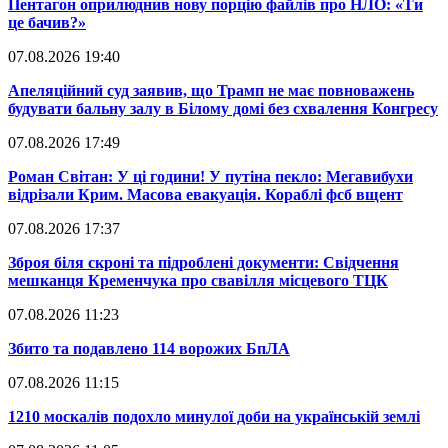
​Пентагон оприлюднив нову порцію файлів про НЛО: «Ти
це бачив?»
07.08.2026 19:40
​Апеляційний суд заявив, що Трамп не має повноважень
будувати бальну залу в Білому домі без схвалення Конгресу
07.08.2026 17:49
​Роман Світан: У ці години! У путіна пекло: Мегавибухи
відрізали Крим. Масова евакуація. Кораблі фсб вщент
07.08.2026 17:37
​Зброя біля скроні та підроблені документи: Свідчення
мешканця Кременчука про свавілля місцевого ТЦК
07.08.2026 11:23
​Збито та подавлено 114 ворожих БпЛА
07.08.2026 11:15
​1210 москалів подохло минулої доби на українській землі