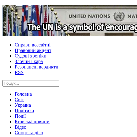
Справи всесвітні
Правовий акцент
Судові хроніки
Злочин і кара
Резонансні вердикти
RSS
Головна
Світ
Україна
Політика
Події
Київські новини
Відео
Спорт та діло