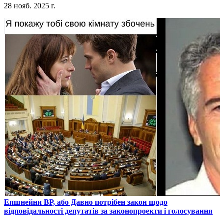
28 нояб. 2025 г.
​Епшнейни ВР, або Давно потрібен закон щодо
відповідальності депутатів за законопроекти і голосування