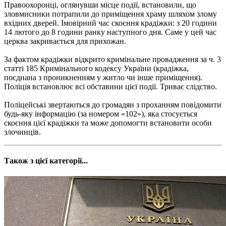
Правоохоронці, оглянувши місце події, встановили, що
зловмисники потрапили до приміщення храму шляхом злому
вхідних дверей. Імовірний час скоєння крадіжки: з 20 години
14 лютого до 8 години ранку наступного дня. Саме у цей час
церква закривається для прихожан.
За фактом крадіжки відкрито кримінальне провадження за ч. 3
статті 185 Кримінального кодексу України (крадіжка,
поєднана з проникненням у житло чи інше приміщення).
Поліція встановлює всі обставини цієї події. Триває слідство.
Поліцейські звертаються до громадян з проханням повідомити
будь-яку інформацію (за номером «102»), яка стосується
скоєння цієї крадіжки та може допомогти встановити особи
злочинців.
Також з цієї категорії...