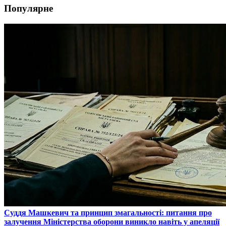
Популярне
​Суддя Машкевич та принцип змагальності: питання про
залучення Міністерства оборони виникло навіть у апеляції