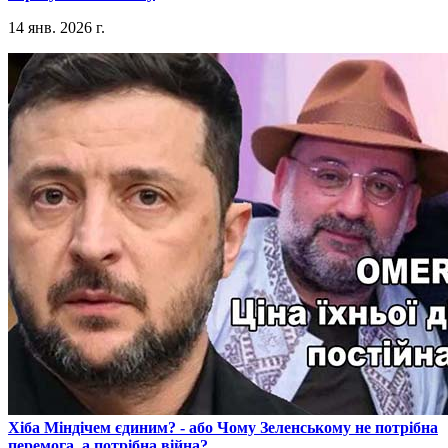
14 янв. 2026 г.
​Хіба Міндічем єдиним? - або Чому Зеленському не потрібна
перемога, а потрібна війна?