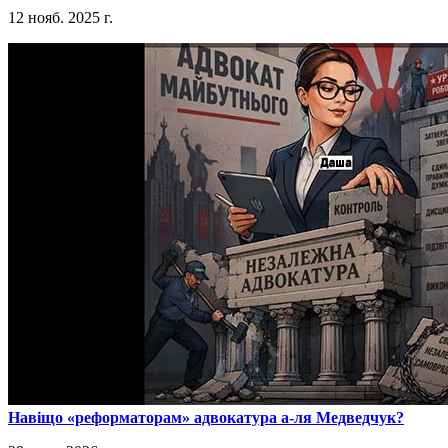
12 нояб. 2025 г.
​Навіщо «реформаторам» адвокатура а-ля Медведчук?