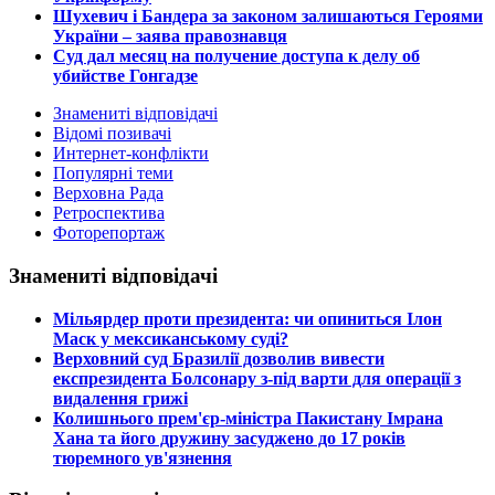
Шухевич і Бандера за законом залишаються Героями
України – заява правознавця
Суд дал месяц на получение доступа к делу об
убийстве Гонгадзе
Знамениті відповідачі
Відомі позивачі
Интернет-конфлікти
Популярні теми
Верховна Рада
Ретроспектива
Фоторепортаж
Знамениті відповідачі
​Мільярдер проти президента: чи опиниться Ілон
Маск у мексиканському суді?
​Верховний суд Бразилії дозволив вивести
експрезидента Болсонару з-під варти для операції з
видалення грижі
​Колишнього прем'єр-міністра Пакистану Імрана
Хана та його дружину засуджено до 17 років
тюремного ув'язнення