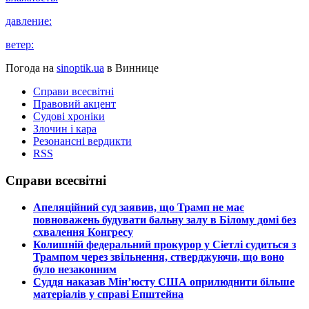
давление:
ветер:
Погода на
sinoptik.ua
в Виннице
Справи всесвітні
Правовий акцент
Судові хроніки
Злочин і кара
Резонансні вердикти
RSS
Справи всесвітні
​Апеляційний суд заявив, що Трамп не має
повноважень будувати бальну залу в Білому домі без
схвалення Конгресу
​Колишній федеральний прокурор у Сіетлі судиться з
Трампом через звільнення, стверджуючи, що воно
було незаконним
​Суддя наказав Мін’юсту США оприлюднити більше
матеріалів у справі Епштейна