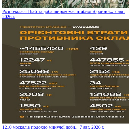
​Розпочалася 1626-та доба широкомасштабної збройної...
7 авг.
2026 г.
​1210 москалів подохло минулої доби...
7 авг. 2026 г.