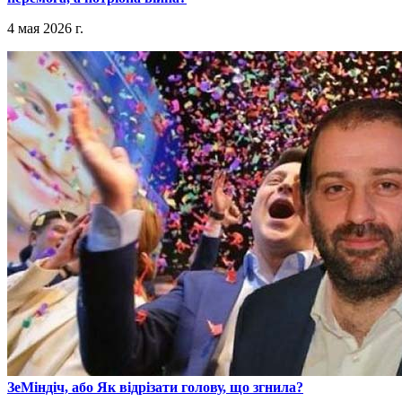
4 мая 2026 г.
​ЗеМіндіч, або Як відрізати голову, що згнила?