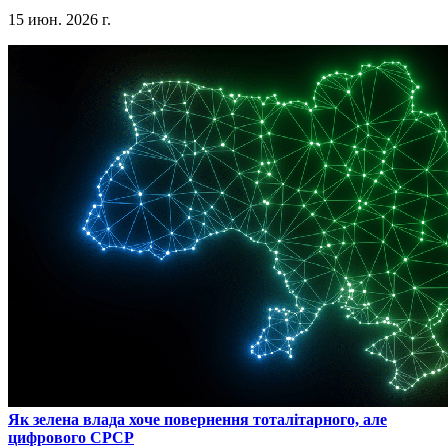
15 июн. 2026 г.
​Як зелена влада хоче повернення тоталітарного, але
цифрового СРСР