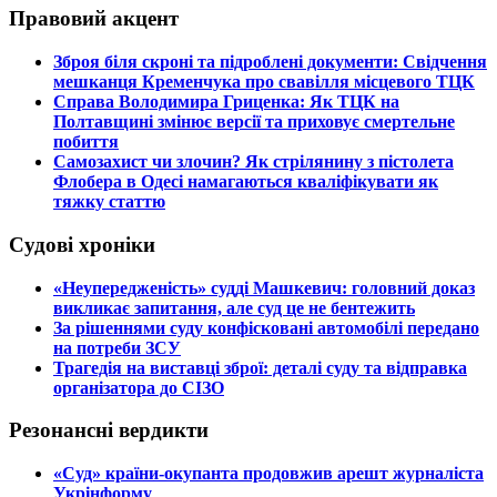
Правовий акцент
​Зброя біля скроні та підроблені документи: Свідчення
мешканця Кременчука про свавілля місцевого ТЦК
​Справа Володимира Гриценка: Як ТЦК на
Полтавщині змінює версії та приховує смертельне
побиття
​Самозахист чи злочин? Як стрілянину з пістолета
Флобера в Одесі намагаються кваліфікувати як
тяжку статтю
Судові хроніки
​«Неупередженість» судді Машкевич: головний доказ
викликає запитання, але суд це не бентежить
​За рішеннями суду конфісковані автомобілі передано
на потреби ЗСУ
​Трагедія на виставці зброї: деталі суду та відправка
організатора до СІЗО
Резонансні вердикти
​«Суд» країни-окупанта продовжив арешт журналіста
Укрінформу