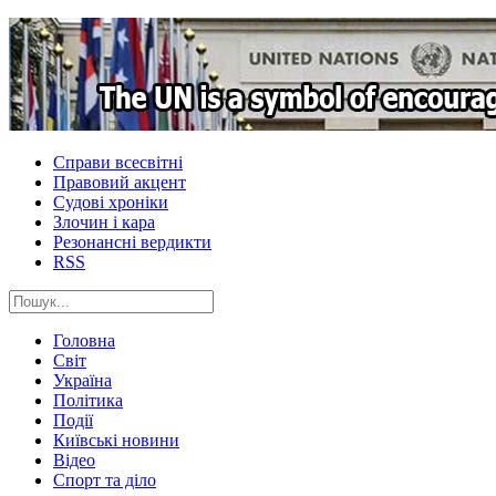
Справи всесвітні
Правовий акцент
Судові хроніки
Злочин і кара
Резонансні вердикти
RSS
Головна
Світ
Україна
Політика
Події
Київські новини
Відео
Спорт та діло