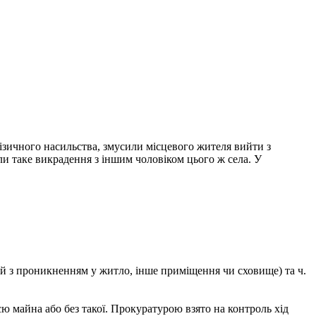
фізичного насильства, змусили місцевого жителя вийти з
и таке викрадення з іншим чоловіком цього ж села. У
аний з проникненням у житло, інше приміщення чи сховище) та ч.
єю майна або без такої. Прокуратурою взято на контроль хід