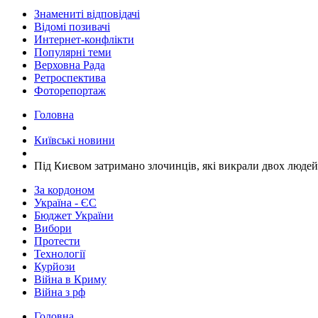
Знамениті відповідачі
Відомі позивачі
Интернет-конфлікти
Популярні теми
Верховна Рада
Ретроспектива
Фоторепортаж
Головна
Київські новини
​Під Києвом затримано злочинців, які викрали двох людей
За кордоном
Україна - ЄС
Бюджет України
Вибори
Протести
Технології
Курйози
Війна в Криму
Війна з рф
Головна