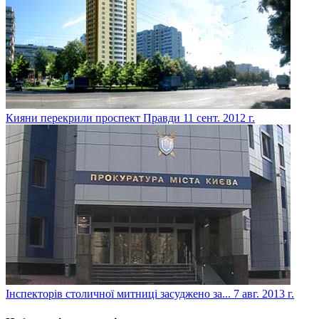
Кияни перекрили проспект Правди
11 сент. 2012 г.
Інспекторів столичної митниці засуджено за...
7 авг. 2013 г.