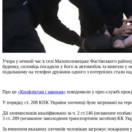
Учора у нічний час в селі Малополовецьке Фастівського району 
будинку, силоміць посадили у його ж автомобіль та вивезли у 
подальшому на телефон дружини одного з потерпілих стали на
Про це
«Конфліктам і законам»
повідомили у прес-службі проку
У порядку ст. 208 КПК України злочинці були затримані на тери
Дії зловмисників кваліфіковано за ч. 2 ст.146 (незаконне позба
3 ст. 289 (незаконне заволодіння транспортним засобом) КК Укр
За вчинення вказаних злочинів чоловікам загрожує покарання у в