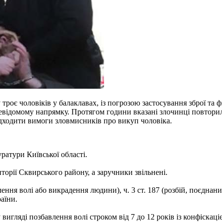
троє чоловіків у балаклавах, із погрозою застосування зброї та 
невідомому напрямку. Протягом години вказані злочинці повторил
дходити вимоги зловмисників про викуп чоловіка.
ратури Київської області.
торії Сквирського району, а заручники звільнені.
влення волі або викрадення людини), ч. 3 ст. 187 (розбій, поєдн
аїни.
игляді позбавлення волі строком від 7 до 12 років із конфіскаці