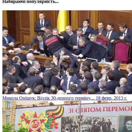
Набираючі популярність...
Микола Оніщук: Відлік 30-денного терміну,...
18 февр. 2013 г.