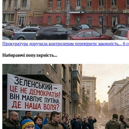
Прокуратура доручила контролерам перевірити законність...
6 с
Набираючі популярність...