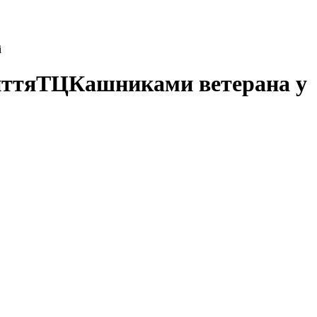
і
биттяТЦКашниками ветерана у