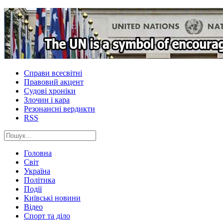
Справи всесвітні
Правовий акцент
Судові хроніки
Злочин і кара
Резонансні вердикти
RSS
Головна
Світ
Україна
Політика
Події
Київські новини
Відео
Спорт та діло