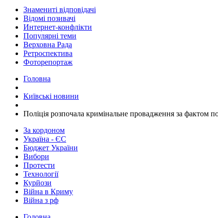
Знамениті відповідачі
Відомі позивачі
Интернет-конфлікти
Популярні теми
Верховна Рада
Ретроспектива
Фоторепортаж
Головна
Київські новини
​Поліція розпочала кримінальне провадження за фактом 
За кордоном
Україна - ЄС
Бюджет України
Вибори
Протести
Технології
Курйози
Війна в Криму
Війна з рф
Головна