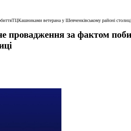
побиттяТЦКашниками ветерана у Шевченківському районі столиц
ьне провадження за фактом по
иці