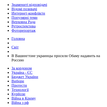
Знамениті відповідачі
Відомі позивачі
Интернет-конфлікти
Популярні теми
Верховна Рада
Ретроспектива
Фоторепортаж
Головна
Світ
В Вашингтоне украинцы просили Обаму надавить на
Россию
За кордоном
Україна - ЄС
Бюджет України
Вибори
Протести
Технології
Курйози
Війна в Криму
Війна з рф