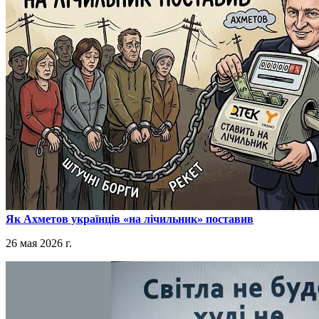
​Як Ахметов українців «на лічильник» поставив
26 мая 2026 г.