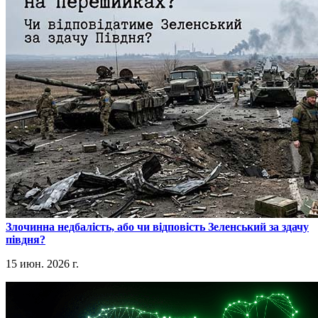
​Злочинна недбалість, або чи відповість Зеленський за здачу
півдня?
15 июн. 2026 г.