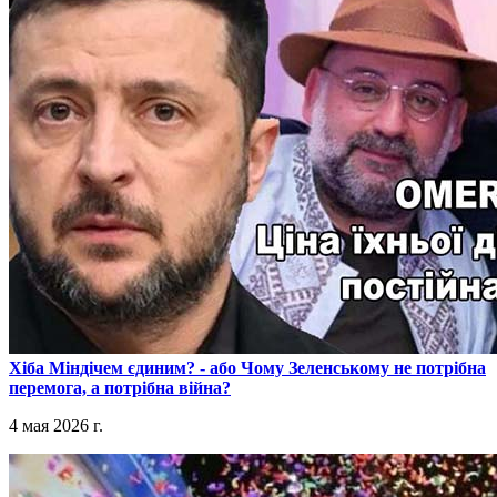
​Хіба Міндічем єдиним? - або Чому Зеленському не потрібна
перемога, а потрібна війна?
4 мая 2026 г.