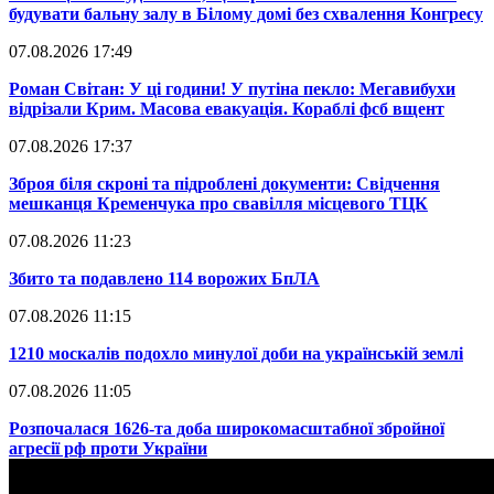
будувати бальну залу в Білому домі без схвалення Конгресу
07.08.2026 17:49
​Роман Світан: У ці години! У путіна пекло: Мегавибухи
відрізали Крим. Масова евакуація. Кораблі фсб вщент
07.08.2026 17:37
​Зброя біля скроні та підроблені документи: Свідчення
мешканця Кременчука про свавілля місцевого ТЦК
07.08.2026 11:23
​Збито та подавлено 114 ворожих БпЛА
07.08.2026 11:15
​1210 москалів подохло минулої доби на українській землі
07.08.2026 11:05
​Розпочалася 1626-та доба широкомасштабної збройної
агресії рф проти України