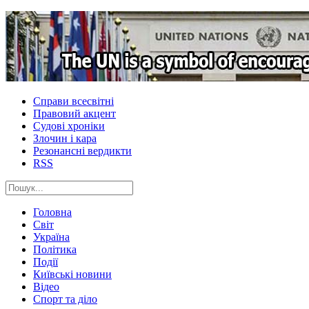
Справи всесвітні
Правовий акцент
Судові хроніки
Злочин і кара
Резонансні вердикти
RSS
Головна
Світ
Україна
Політика
Події
Київські новини
Відео
Спорт та діло