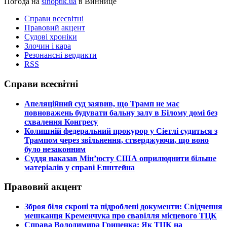
Погода на
sinoptik.ua
в Виннице
Справи всесвітні
Правовий акцент
Судові хроніки
Злочин і кара
Резонансні вердикти
RSS
Справи всесвітні
​Апеляційний суд заявив, що Трамп не має
повноважень будувати бальну залу в Білому домі без
схвалення Конгресу
​Колишній федеральний прокурор у Сіетлі судиться з
Трампом через звільнення, стверджуючи, що воно
було незаконним
​Суддя наказав Мін’юсту США оприлюднити більше
матеріалів у справі Епштейна
Правовий акцент
​Зброя біля скроні та підроблені документи: Свідчення
мешканця Кременчука про свавілля місцевого ТЦК
​Справа Володимира Гриценка: Як ТЦК на