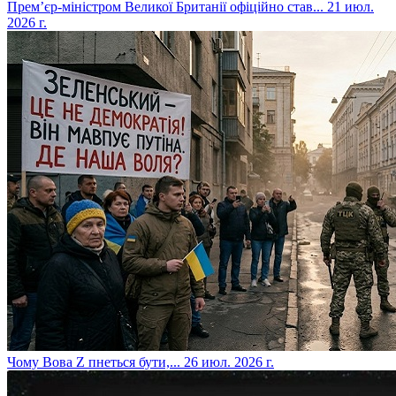
​Прем’єр-міністром Великої Британії офіційно став...
21 июл.
2026 г.
​Чому Вова Z пнеться бути,...
26 июл. 2026 г.