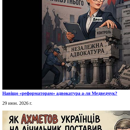
​Навіщо «реформаторам» адвокатура а-ля Медведчук?
29 июн. 2026 г.