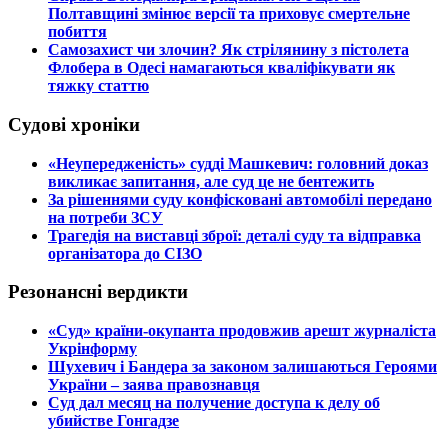
Полтавщині змінює версії та приховує смертельне
побиття
​Самозахист чи злочин? Як стрілянину з пістолета
Флобера в Одесі намагаються кваліфікувати як
тяжку статтю
Судові хроніки
​«Неупередженість» судді Машкевич: головний доказ
викликає запитання, але суд це не бентежить
​За рішеннями суду конфісковані автомобілі передано
на потреби ЗСУ
​Трагедія на виставці зброї: деталі суду та відправка
організатора до СІЗО
Резонансні вердикти
​«Суд» країни-окупанта продовжив арешт журналіста
Укрінформу
Шухевич і Бандера за законом залишаються Героями
України – заява правознавця
Суд дал месяц на получение доступа к делу об
убийстве Гонгадзе