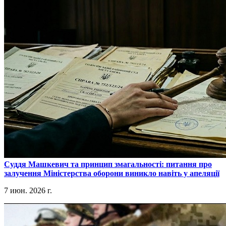
​Суддя Машкевич та принцип змагальності: питання про
залучення Міністерства оборони виникло навіть у апеляції
7 июн. 2026 г.