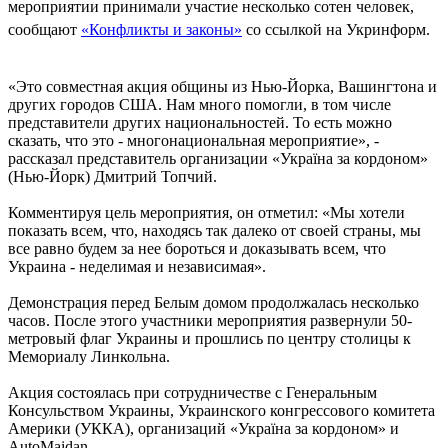
мероприятии принимали участие несколько сотен человек,
сообщают
«Конфликты и законы»
со ссылкой на Укринформ.
«Это совместная акция общины из Нью-Йорка, Вашингтона и
других городов США. Нам много помогли, в том числе
представители других национальностей. То есть можно
сказать, что это - многонациональная мероприятие», -
рассказал представитель организации «Україна за кордоном»
(Нью-Йорк) Дмитрий Топчий.
Комментируя цель мероприятия, он отметил: «Мы хотели
показать всем, что, находясь так далеко от своей страны, мы
все равно будем за нее бороться и доказывать всем, что
Украина - неделимая и независимая».
Демонстрация перед Белым домом продолжалась несколько
часов. После этого участники мероприятия развернули 50-
метровый флаг Украины и прошлись по центру столицы к
Мемориалу Линкольна.
Акция состоялась при сотрудничестве с Генеральным
Консульством Украины, Украинского конгрессового комитета
Америки (УККА), организаций «Україна за кордоном» и
AutoMaidan.