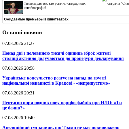
Фильмы для тех, кто устал от стандартных
сыграл в "Сла
кинобиографий
Ожидаемые премьеры в кинотеатрах
Останні новини
07.08.2026 21:27
​Понад дві з половиною тисячі одиниць зброї: жителі
столиці активно долучаються до процедури декларування
07.08.2026 20:58
​Українське консульство реагує на напад на ґрунті
національної ненависті в Кракові - «неприпустимо»
07.08.2026 20:31
​Пентагон оприлюднив нову порцію файлів про НЛО: «Ти
це бачив?»
07.08.2026 19:40
​Апеляційний суд заявив, що Трамп не має повноважень