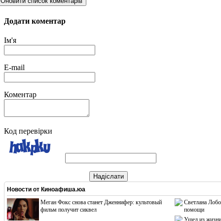
Оновити список коментарів
Додати коментар
Ім'я
E-mail
Коментар
Код перевірки
Надіслати
Новости от
Киноафиша.юа
Меган Фокс снова станет Дженнифер: культовый
Светлана Лобо
фильм получит сиквел
помощи
Ушел из жизни