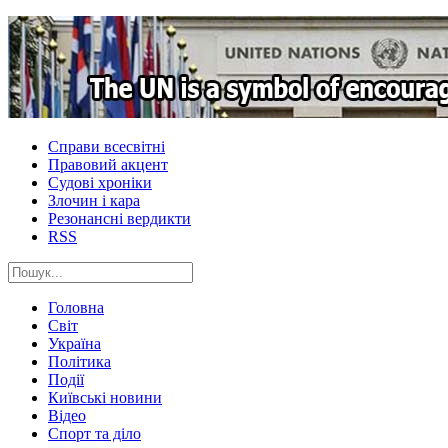
Справи всесвітні
Правовий акцент
Судові хроніки
Злочин і кара
Резонансні вердикти
RSS
Головна
Світ
Україна
Політика
Події
Київські новини
Відео
Спорт та діло