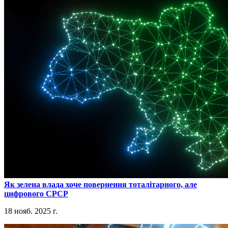
​Як зелена влада хоче повернення тоталітарного, але
цифрового СРСР
18 нояб. 2025 г.