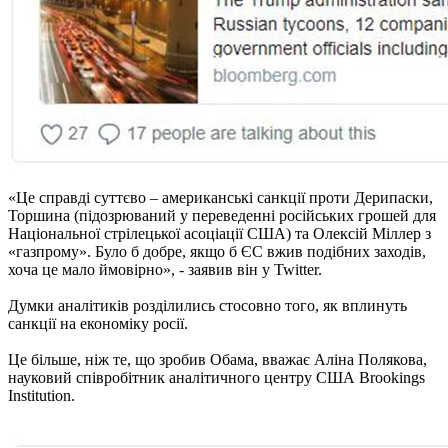
«Це справді суттєво – американські санкції проти Дерипаски,
Торшина (підозрюваний у переведенні російських грошей для
Національної стрілецької асоціації США) та Олексій Міллер з
«газпрому». Було б добре, якщо б ЄС вжив подібних заходів,
хоча це мало ймовірно», - заявив він у Twitter.
Думки аналітиків розділились стосовно того, як вплинуть
санкції на економіку росії.
Це більше, ніж те, що зробив Обама, вважає Аліна Полякова,
науковий співробітник аналітичного центру США Brookings
Institution.