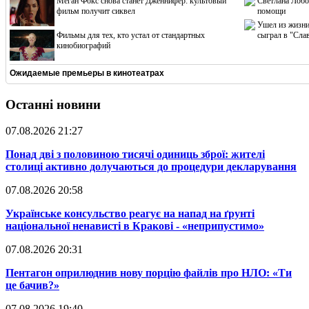
Меган Фокс снова станет Дженнифер: культовый
Светлана Лобо
фильм получит сиквел
помощи
Ушел из жизни
Фильмы для тех, кто устал от стандартных
сыграл в "Сла
кинобиографий
Ожидаемые премьеры в кинотеатрах
Останні новини
07.08.2026 21:27
​Понад дві з половиною тисячі одиниць зброї: жителі
столиці активно долучаються до процедури декларування
07.08.2026 20:58
​Українське консульство реагує на напад на ґрунті
національної ненависті в Кракові - «неприпустимо»
07.08.2026 20:31
​Пентагон оприлюднив нову порцію файлів про НЛО: «Ти
це бачив?»
07.08.2026 19:40