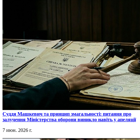
​Суддя Машкевич та принцип змагальності: питання про
залучення Міністерства оборони виникло навіть у апеляції
7 июн. 2026 г.