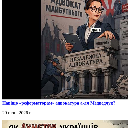
​Навіщо «реформаторам» адвокатура а-ля Медведчук?
29 июн. 2026 г.