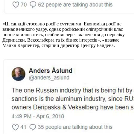
«Ці санкції стосовно росії є суттєвими. Економіка росії не
зазнає великого удару, однак російський олігархічний клас
почне хвилюватись, особливо через включення до переліку
Дерипаски, Вексельберґа та їх бізнес інтересів», - вважає
Майкл Карпентер, старший директор Центру Байдена.