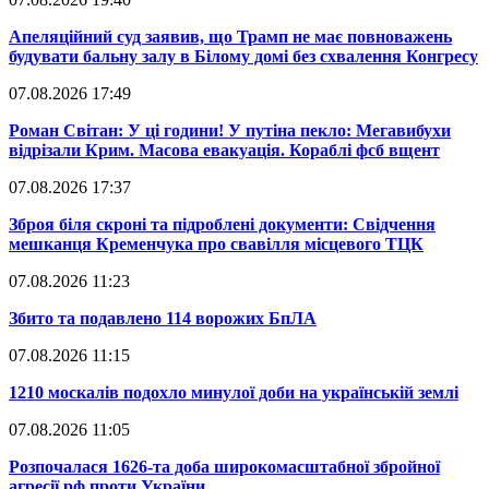
​Апеляційний суд заявив, що Трамп не має повноважень
будувати бальну залу в Білому домі без схвалення Конгресу
07.08.2026 17:49
​Роман Світан: У ці години! У путіна пекло: Мегавибухи
відрізали Крим. Масова евакуація. Кораблі фсб вщент
07.08.2026 17:37
​Зброя біля скроні та підроблені документи: Свідчення
мешканця Кременчука про свавілля місцевого ТЦК
07.08.2026 11:23
​Збито та подавлено 114 ворожих БпЛА
07.08.2026 11:15
​1210 москалів подохло минулої доби на українській землі
07.08.2026 11:05
​Розпочалася 1626-та доба широкомасштабної збройної
агресії рф проти України