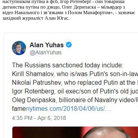
наступником путіна в фсб, Ігор Ротенберґ - син товариша
дитинства путіна по дзюдо, Олег Дерипаска – мільярдер з
відео Навального і зв’язками з Полом Манафортом», - зазначає
західний журналіст Алан Югас.