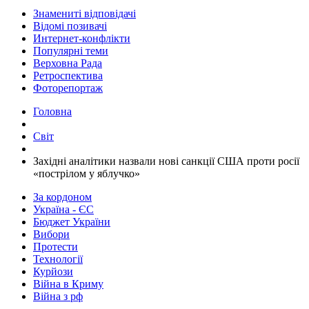
Знамениті відповідачі
Відомі позивачі
Интернет-конфлікти
Популярні теми
Верховна Рада
Ретроспектива
Фоторепортаж
Головна
Світ
​Західні аналітики назвали нові санкції США проти росії
«пострілом у яблучко»
За кордоном
Україна - ЄС
Бюджет України
Вибори
Протести
Технології
Курйози
Війна в Криму
Війна з рф