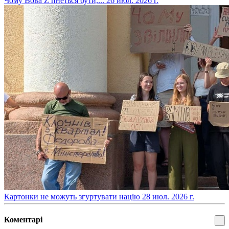
​Чому Вова Z пнеться бути,...
26 июл. 2026 г.
​Картонки не можуть згуртувати націю
28 июл. 2026 г.
Коментарі