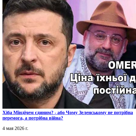
​Хіба Міндічем єдиним? - або Чому Зеленському не потрібна
перемога, а потрібна війна?
4 мая 2026 г.