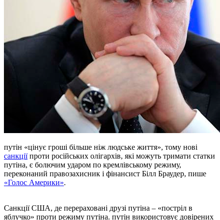
путін «цінує гроші більше ніж людське життя», тому нові
санкції
проти російських олігархів, які можуть тримати статки
путіна, є болючим ударом по кремлівському режиму,
переконаний правозахисник і фінансист Білл Браудер, пише
«Голос Америки»
.
Санкції США, де перераховані друзі путіна – «постріл в
яблучко» проти режиму путіна. путін використовує довірених