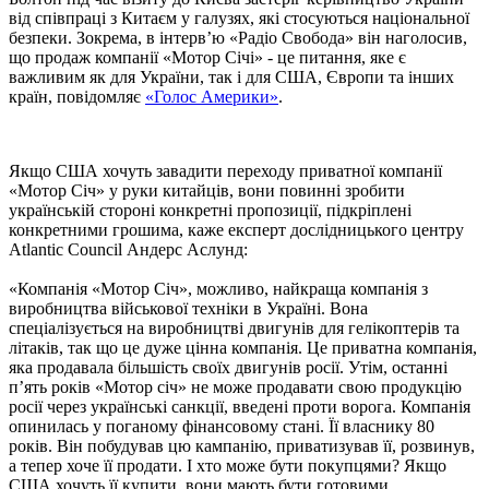
від співпраці з Китаєм у галузях, які стосуються національної
безпеки. Зокрема, в інтерв’ю «Радіо Свобода» він наголосив,
що продаж компанії «Мотор Січі» - це питання, яке є
важливим як для України, так і для США, Європи та інших
країн, повідомляє
«Голос Америки»
.
Якщо США хочуть завадити переходу приватної компанії
«Мотор Січ» у руки китайців, вони повинні зробити
українській стороні конкретні пропозиції, підкріплені
конкретними грошима, каже експерт дослідницького центру
Atlantic Council Андерс Аслунд:
«Компанія «Мотор Січ», можливо, найкраща компанія з
виробництва військової техніки в Україні. Вона
спеціалізується на виробництві двигунів для гелікоптерів та
літаків, так що це дуже цінна компанія. Це приватна компанія,
яка продавала більшість своїх двигунів росії. Утім, останні
п’ять років «Мотор січ» не може продавати свою продукцію
росії через українські санкції, введені проти ворога. Компанія
опинилась у поганому фінансовому стані. Її власнику 80
років. Він побудував цю кампанію, приватизував її, розвинув,
а тепер хоче її продати. І хто може бути покупцями? Якщо
США хочуть її купити, вони мають бути готовими