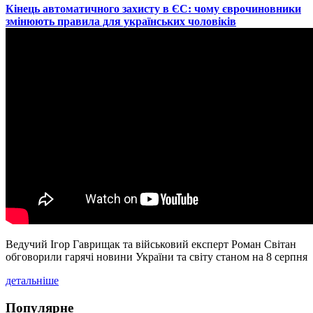
​Кінець автоматичного захисту в ЄС: чому єврочиновники
змінюють правила для українських чоловіків
Ведучий Ігор Гаврищак та військовий експерт Роман Світан
обговорили гарячі новини України та світу станом на 8 серпня
детальніше
Популярне