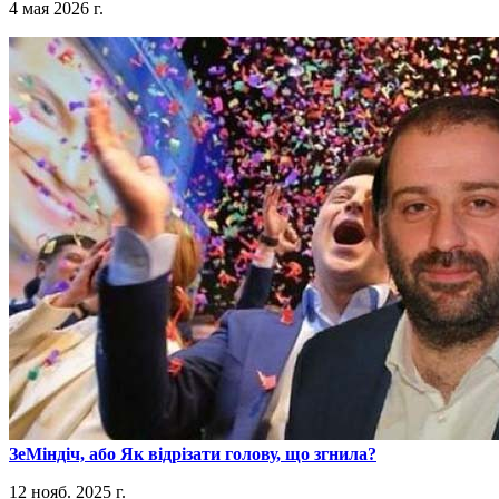
4 мая 2026 г.
​ЗеМіндіч, або Як відрізати голову, що згнила?
12 нояб. 2025 г.