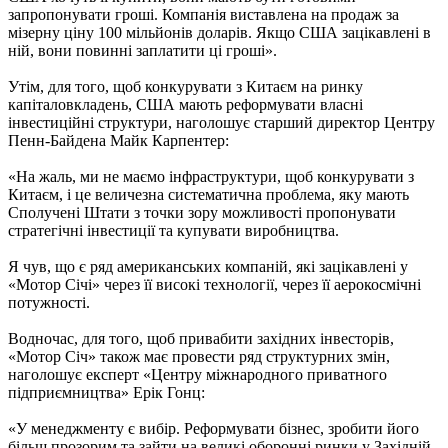
запропонувати гроші. Компанія виставлена на продаж за
мізерну ціну 100 мільйонів доларів. Якщо США зацікавлені в
ній, вони повинні заплатити ці гроші».
Утім, для того, щоб конкурувати з Китаєм на ринку
капіталовкладень, США мають реформувати власні
інвестиційні структури, наголошує старший директор Центру
Пенн-Байдена Майк Карпентер:
«На жаль, ми не маємо інфраструктури, щоб конкурувати з
Китаєм, і це величезна систематична проблема, яку мають
Сполучені Штати з точки зору можливості пропонувати
стратегічні інвестиції та купувати виробництва.
Я чув, що є ряд американських компаній, які зацікавлені у
«Мотор Січі» через її високі технології, через її аерокосмічні
потужності.
Водночас, для того, щоб привабити західних інвесторів,
«Мотор Січ» також має провести ряд структурних змін,
наголошує експерт «Центру міжнародного приватного
підприємництва» Ерік Гонц:
«У менеджменту є вибір. Реформувати бізнес, зробити його
більш прозорим та зайти на великі оборонні ринки у Західній