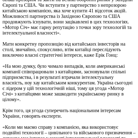
Європі та США. Чи вступити у партнерство з непрозорою
китайською компанією, яка хоче купити 41 відсоток акцій.
Можливості партнерства із Західною Європою та США
продовжують існувати, вони зацікавлені в цих технологіях.
«Мотор Січ» має гарну репутацію з точки зору технологій та
інтелектуальної власності».
Мати конкретну пропозицію від китайських інвесторів на
столі, звичайно, спокусливо, втім китайці переслідують
виключно власні стратегічні інтереси, каже Ерік Гонц:
«На мою думку, було чимало випадків, коли американські
компанії співпрацювали з китайцями, засновували спільні
підприємства, і в результаті втрачали інтелектуальну
власність, ноу хау китайським конкурентам. Україна сьогодні
є лідером у цій технологічній ніші, тому ця угода «Мотор
Січі» з китайцями може зашкодити українському ринку в
цілому».
Крім того, ця угода суперечить національним інтересам
України, говорять експерти.
«Коли ми маємо справу з компанією, яка використовує
подвійні технології – цивільного та військового призначення –