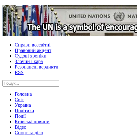
Справи всесвітні
Правовий акцент
Судові хроніки
Злочин і кара
Резонансні вердикти
RSS
Головна
Світ
Україна
Політика
Події
Київські новини
Відео
Спорт та діло