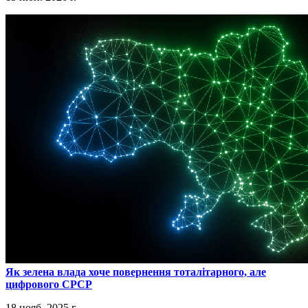
​Як зелена влада хоче повернення тоталітарного, але
цифрового СРСР
18 нояб. 2025 г.