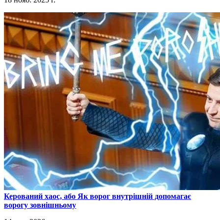
​Керований хаос, або Як ворог внутрішній допомагає
ворогу зовнішньому