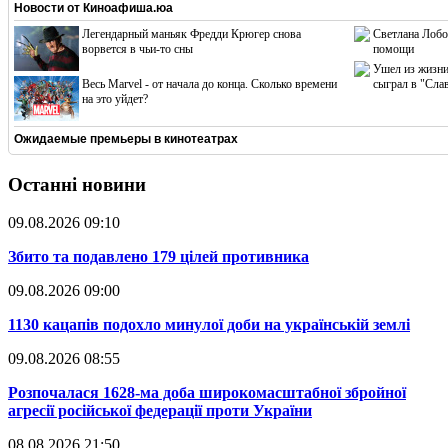
Новости от
Киноафиша.юа
Легендарный маньяк Фредди Крюгер снова
Светлана Лобо
ворвется в чьи-то сны
помощи
Ушел из жизни
Весь Marvel - от начала до конца. Сколько времени
сыграл в "Сла
на это уйдет?
Ожидаемые премьеры в кинотеатрах
Останні новини
09.08.2026 09:10
​Збито та подавлено 179 цілей противника
09.08.2026 09:00
​1130 кацапів подохло минулої доби на українській землі
09.08.2026 08:55
​Розпочалася 1628-ма доба широкомасштабної збройної
агресії російської федерації проти України
08.08.2026 21:50