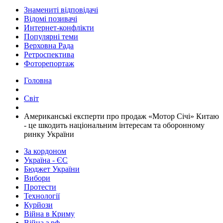
Знамениті відповідачі
Відомі позивачі
Интернет-конфлікти
Популярні теми
Верховна Рада
Ретроспектива
Фоторепортаж
Головна
Світ
​Американські експерти про продаж «Мотор Січі» Китаю
- це шкодить національним інтересам та оборонному
ринку України
За кордоном
Україна - ЄС
Бюджет України
Вибори
Протести
Технології
Курйози
Війна в Криму
Війна з рф