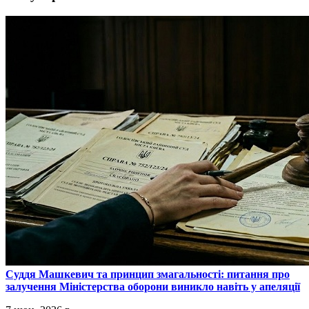
​Суддя Машкевич та принцип змагальності: питання про
залучення Міністерства оборони виникло навіть у апеляції