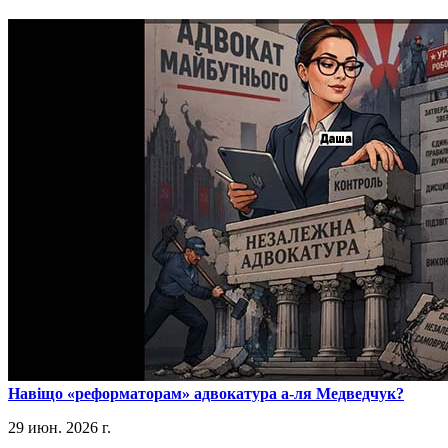
​Навіщо «реформаторам» адвокатура а-ля Медведчук?
29 июн. 2026 г.