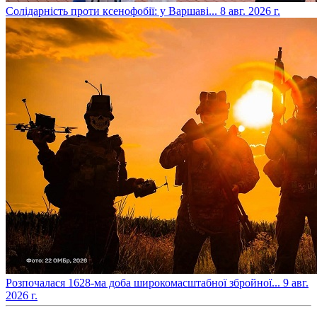
​Солідарність проти ксенофобії: у Варшаві...
8 авг. 2026 г.
​Розпочалася 1628-ма доба широкомасштабної збройної...
9 авг.
2026 г.