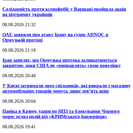
​Солідарність проти ксенофобії: у Варшаві пройшла акція
на підтримку українців
08.08.2026 21:32
​ОАЕ заявили про атаку Ірану на судно ADNOC в
Ормузькій протоці
08.08.2026 21:18
​Іран заявляє, що Ормузька протока залишатиметься
закритою, доки США не «виправлять» свою поведінку
08.08.2026 20:48
​У Києві затримали двох спільників, які викрали з магазину
автомобільних товарів чомусь лише дев’ять шин
08.08.2026 20:04
Паніка в Криму, удари по НПЗ та блокування Чорного
моря: огляд подій від «КРИМського бандерівця»
08.08.2026 19:41