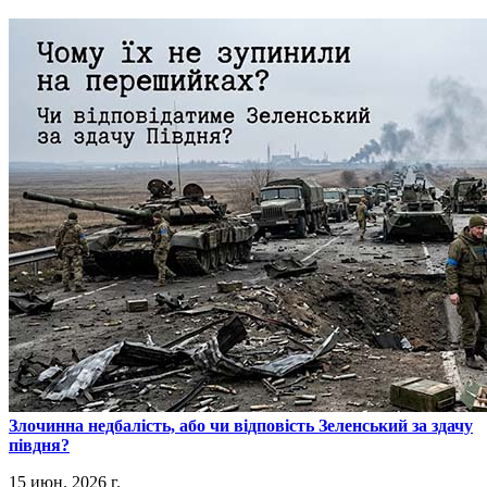
​Злочинна недбалість, або чи відповість Зеленський за здачу
півдня?
15 июн. 2026 г.