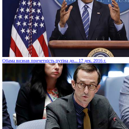
​Обама визнав причетність путіна до...
17 дек. 2016 г.