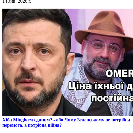
14 янв. 2026 г.
​Хіба Міндічем єдиним? - або Чому Зеленському не потрібна
перемога, а потрібна війна?