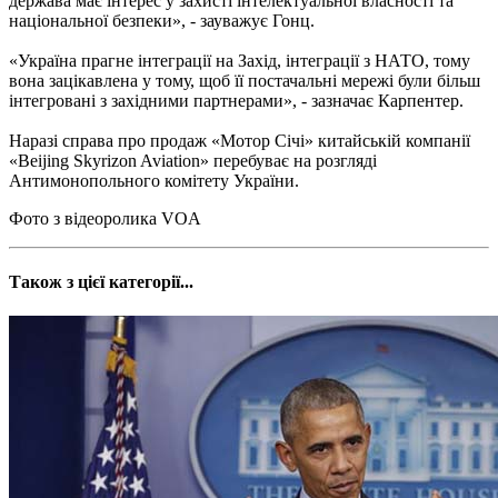
держава має інтерес у захисті інтелектуальної власності та
національної безпеки», - зауважує Гонц.
«Україна прагне інтеграції на Захід, інтеграції з НАТО, тому
вона зацікавлена у тому, щоб її постачальні мережі були більш
інтегровані з західними партнерами», - зазначає Карпентер.
Наразі справа про продаж «Мотор Січі» китайській компанії
«Beijing Skyrizon Aviation» перебуває на розгляді
Антимонопольного комітету України.
Фото з відеоролика VOA
Також з цієї категорії...