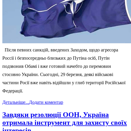
Після певних санкцій, введених Заходом, щодо агресора
Россії і безпосередньо близьких до Путіна осіб, Путін
подзвонив Обамі і вже готовий начебто до перемовин
стосовно України. Сьогодні, 29 березня, деякі військові
частини Росії вже навіть відійшли у глиб території Російської
Федерації.
Детальніше...
Додати коментар
Завдяки резолюції ООН, Україна
отримала інструмент для захисту своїх
інтересів