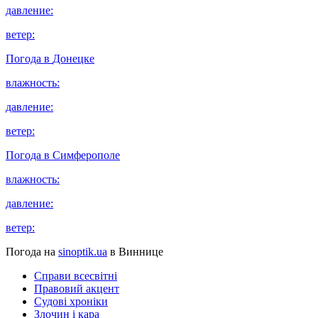
давление:
ветер:
Погода в
Донецке
влажность:
давление:
ветер:
Погода в
Симферополе
влажность:
давление:
ветер:
Погода на
sinoptik.ua
в Виннице
Справи всесвітні
Правовий акцент
Судові хроніки
Злочин і кара