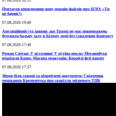
07.08.2026 20:31
​Пентагон оприлюднив нову порцію файлів про НЛО: «Ти
це бачив?»
07.08.2026 19:40
​Апеляційний суд заявив, що Трамп не має повноважень
будувати бальну залу в Білому домі без схвалення Конгресу
07.08.2026 17:49
​Роман Світан: У ці години! У путіна пекло: Мегавибухи
відрізали Крим. Масова евакуація. Кораблі фсб вщент
07.08.2026 17:37
​Зброя біля скроні та підроблені документи: Свідчення
мешканця Кременчука про свавілля місцевого ТЦК