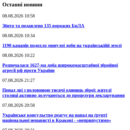
Останні новини
08.08.2026 10:58
​Збито та подавлено 135 ворожих БпЛА
08.08.2026 10:34
​1190 кацапів подохло минулої доби на українськійй землі
08.08.2026 10:22
​Розпочалася 1627-ма доба широкомасштабної збройної
агресії рф проти України
07.08.2026 21:27
​Понад дві з половиною тисячі одиниць зброї: жителі
столиці активно долучаються до процедури декларування
07.08.2026 20:58
​Українське консульство реагує на напад на ґрунті
національної ненависті в Кракові - «неприпустимо»