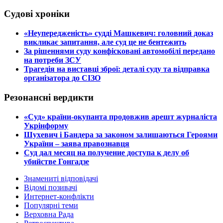
Судові хроніки
​«Неупередженість» судді Машкевич: головний доказ
викликає запитання, але суд це не бентежить
​За рішеннями суду конфісковані автомобілі передано
на потреби ЗСУ
​Трагедія на виставці зброї: деталі суду та відправка
організатора до СІЗО
Резонансні вердикти
​«Суд» країни-окупанта продовжив арешт журналіста
Укрінформу
Шухевич і Бандера за законом залишаються Героями
України – заява правознавця
Суд дал месяц на получение доступа к делу об
убийстве Гонгадзе
Знамениті відповідачі
Відомі позивачі
Интернет-конфлікти
Популярні теми
Верховна Рада