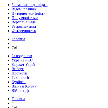
Знамениті відповідачі
Відомі позивачі
Интернет-конфлікти
Популярні теми
Верховна Рада
Ретроспектива
Фоторепортаж
Головна
Світ
За кордоном
Україна - ЄС
Бюджет України
Вибори
Протести
Технології
Курйози
Війна в Криму
Війна з рф
Головна
/
Світ