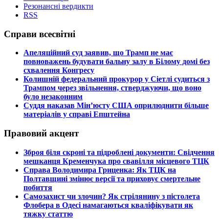
Резонансні вердикти
RSS
Справи всесвітні
​Апеляційний суд заявив, що Трамп не має
повноважень будувати бальну залу в Білому домі без
схвалення Конгресу
​Колишній федеральний прокурор у Сіетлі судиться з
Трампом через звільнення, стверджуючи, що воно
було незаконним
​Суддя наказав Мін’юсту США оприлюднити більше
матеріалів у справі Епштейна
Правовий акцент
​Зброя біля скроні та підроблені документи: Свідчення
мешканця Кременчука про свавілля місцевого ТЦК
​Справа Володимира Гриценка: Як ТЦК на
Полтавщині змінює версії та приховує смертельне
побиття
​Самозахист чи злочин? Як стрілянину з пістолета
Флобера в Одесі намагаються кваліфікувати як
тяжку статтю