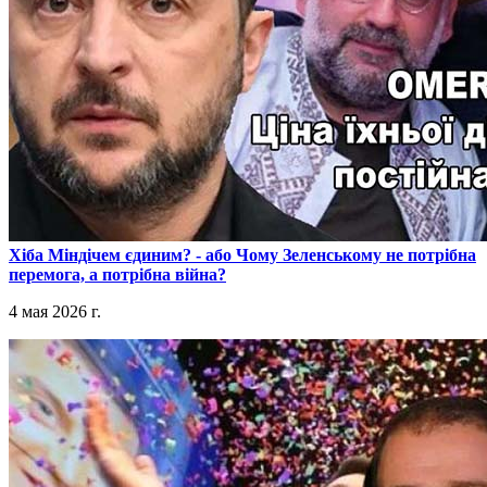
​Хіба Міндічем єдиним? - або Чому Зеленському не потрібна
перемога, а потрібна війна?
4 мая 2026 г.