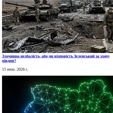
​Злочинна недбалість, або чи відповість Зеленський за здачу
півдня?
15 июн. 2026 г.