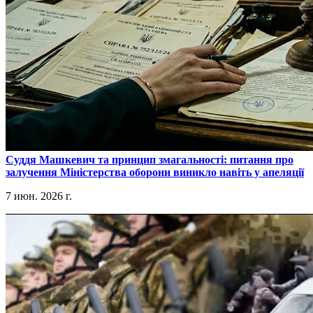
​Суддя Машкевич та принцип змагальності: питання про
залучення Міністерства оборони виникло навіть у апеляції
7 июн. 2026 г.