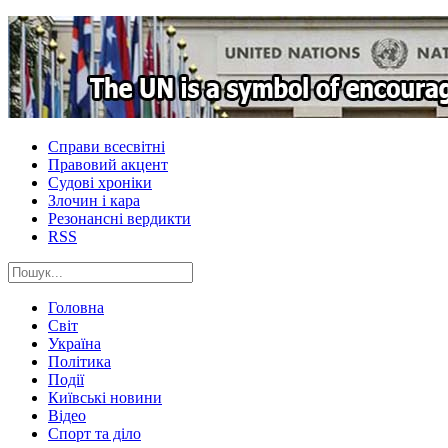
Справи всесвітні
Правовий акцент
Судові хроніки
Злочин і кара
Резонансні вердикти
RSS
Головна
Світ
Україна
Політика
Події
Київські новини
Відео
Спорт та діло