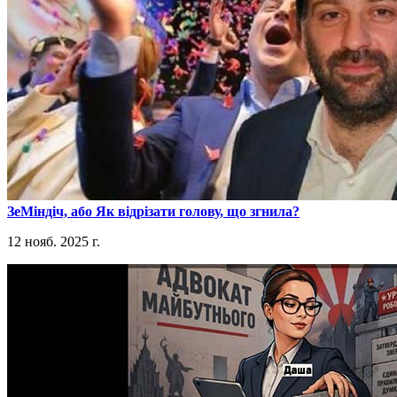
​ЗеМіндіч, або Як відрізати голову, що згнила?
12 нояб. 2025 г.