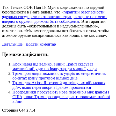
Так, Генсек ООН Пан Ги Мун в ходе саммита по ядерной
безопасности в Гааге заявил, что «
гарантии безопасности
ядерных государств в отношении стран, которые не имеют
ядерного оружия, должны быть соблюдены
. Эти гарантии
должны быть «обязательными и недвусмысленными»,
отметил он. «Мы вместе должны позаботиться о том, чтобы
атомное оружие воспринималось как ноша, а не как сила».
Детальніше...
Додати коментар
Це може зацікавити:
​Крок назад від великої війни: Трамп скасував
масштабний удар по Ірану заради мирної угоди
​Трамп розглядає можливість ударів по енергетичних
об'єктах Ірану протягом кількох днів
​Трамп для Axios: Я готовий до «рішучих військових
дій», якщо переговори з Іраном проваляться
​Посередники просувають нове перемир'я між Іраном і
США, поки Трамп розглядає варіант повномасштабної
війни
Сторінка 644 з 714