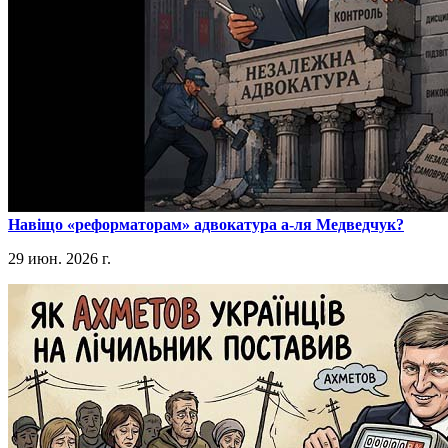
​Навіщо «реформаторам» адвокатура а-ля Медведчук?
29 июн. 2026 г.