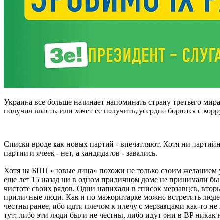
Украина все больше начинает напоминать страну третьего мира: 
получил власть, или хочет ее получить, усердно борются с ко
Списки вроде как новых партий - впечатляют. Хотя ни партийн
партии и ячеек - нет, а кандидатов - завались.
Хотя на БПП «новые лица» похожи не только своим желанием уз
еще лет 15 назад ни в одном приличном доме не принимали бы. 
чистоте своих рядов. Одни напихали в список мерзавцев, втор
приличные люди. Как и по мажоритарке можно встретить людей
честны ранее, ибо идти плечом к плечу с мерзавцами как-то н
тут: либо эти люди были не честны, либо идут они в ВР никак 