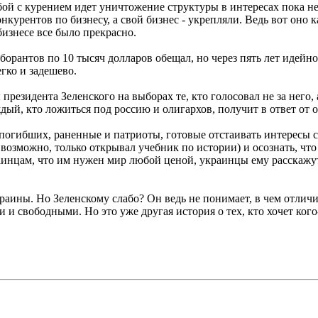
й с курением идет уничтожение структуры в интересах пока неи
курентов по бизнесу, а свой бизнес - укрепляли. Ведь вот оно к
бизнесе все было прекрасно.
аборантов по 10 тысяч долларов обещал, но через пять лет идейно
гко и задешево.
президента Зеленского на выборах те, кто голосовал не за него
ый, кто ложиться под россию и олигархов, получит в ответ от о
погибших, раненные и патриоты, готовые отстаивать интересы св
, возможно, только открывал учебник по истории) и осознать, что
аинцам, что им нужен мир любой ценой, украинцы ему расскажут
ины. Но Зеленскому слабо? Он ведь не понимает, в чем отличие
 и свободными. Но это уже другая история о тех, кто хочет ког