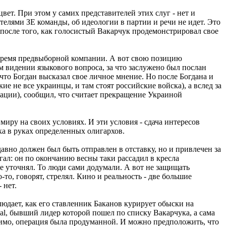
ет. При этом у самих представителей этих слуг - нет и
телями ЗЕ команды, об идеологии в партии и речи не идет. Это
и после того, как голосистый Вакарчук продемонстрировал свое
о время предвыборной компании. А вот свою позицию
 видении языкового вопроса, за что заслужено был послан
что Богдан высказал свое личное мнение. Но после Богдана и
 не все украинцы, и там стоят российские войска), а вслед за
ации), сообщил, что считает прекращение Украиной
иру на своих условиях. И эти условия - сдача интересов
ка в руках определенных олигархов.
давно должен был быть отправлен в отставку, но и привлечен за
гал: он по окончанию весны таки рассадил в кресла
не уточнял. То люди сами додумали. А вот не защищать
то, говорят, стрелял. Кино и реальность - две большие
 нет.
юдает, как его ставленник Баканов курирует обыски на
onal, бывший лидер которой пошел по списку Вакарчука, а сама
димо, операция была продуманной. И можно предположить, что