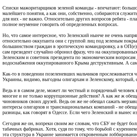
Списки мажоритарщиков зеленой команды - впечатают: большое 
малейшего понятия, а как они, собственно, собираются служит
для них - не важно. Относительно других вопросов ребята - п
полное неумение говорить об определенных вопросах.
Но, что самое интересное, что Зеленский нынче не очень нап
относительно оккупанта они с группой лиц под зеленым покрыв
большинством граждан в эротическую командировку, а в ОП(е) 
сам президент случайно обронил фразу, что на оккупированных 
Зеленским и советник президента по экономическим вопросам 
водоснабжения оккупированного Крыма деструктивным. А сам
Как-то в поведении позеленевших мальчиков прослеживается че
Украины, видимо, выгодны олигархам и Зеленскому, который, су
Ведь и в самом деле, может ли честный и порядочный человек в
многие и не только коррупционные действия? А как же ж обещан
чиновников своих друзей. Ведь он же не обещал сажать мерзавц
интересы олигархов и транснациональных компаний - не обещал.
разницы, как говорят в Одессе. Если чего Зеленский и вынес и
Сегодня же он, вопреки своим же словам, что СБУ не будет бо
табачных фабриках. Хотя, судя по тому, что борьбой с курением
эта структура в Украине занимается откровенным лоббировани