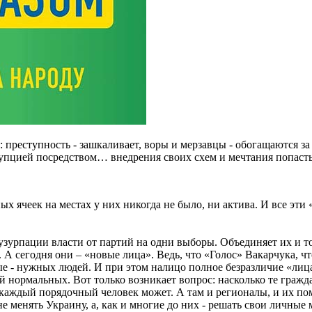
преступность - зашкаливает, воры и мерзавцы - обогащаются за сч
ррупцией посредством… внедрения своих схем и мечтания попаст
ых ячеек на местах у них никогда не было, ни актива. И все эт
урпации власти от партий на одни выборы. Объединяет их и то,
А сегодня они – «новые лица». Ведь, что «Голос» Вакарчука, чт
ые - нужных людей. И при этом налицо полное безразличие «лиц
 нормальных. Вот только возникает вопрос: насколько те гражд
е каждый порядочный человек может. А там и регионалы, и их по
не менять Украину, а, как и многие до них - решать свои личные