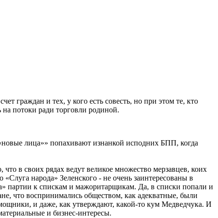
ет граждан и тех, у кого есть совесть, но при этом те, кто
ь на потоки ради торговли родиной.
и «новые лица»» попахивают изнанкой исподних БПП, когда
 что в своих рядах ведут великое множество мерзавцев, коих
о «Слуга народа» Зеленского - не очень заинтересованы в
а» партии к спискам и мажоритарщикам. Да, в списки попали и
ане, что воспринимались обществом, как адекватные, были
мощники, и даже, как утверждают, какой-то кум Медведчука. И
 материальные и бизнес-интересы.