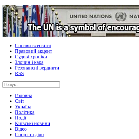
Справи всесвітні
Правовий акцент
Судові хроніки
Злочин і кара
Резонансні вердикти
RSS
Головна
Світ
Україна
Політика
Події
Київські новини
Відео
Спорт та діло