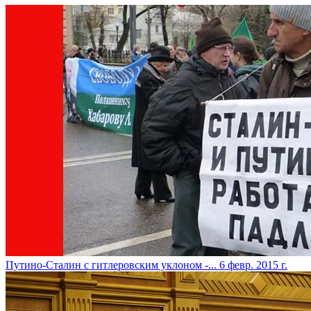
Путино-Сталин с гитлеровским уклоном -...
6 февр. 2015 г.