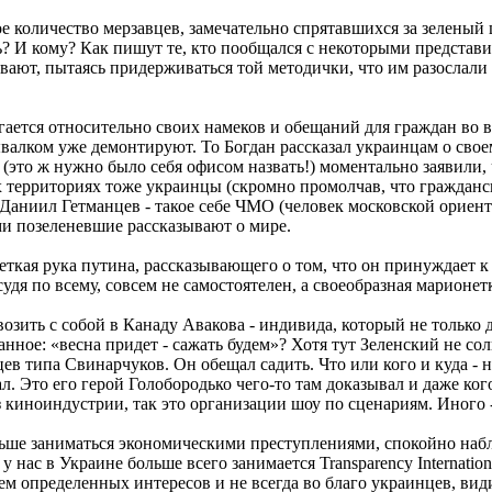
количество мерзавцев, замечательно спрятавшихся за зеленый цв
ь? И кому? Как пишут те, кто пообщался с некоторыми представи
лавают, пытаясь придерживаться той методички, что им разослал
рягается относительно своих намеков и обещаний для граждан в
алком уже демонтируют. То Богдан рассказал украинцам о своем
(это ж нужно было себя офисом назвать!) моментально заявили, 
территориях тоже украинцы (скромно промолчав, что гражданские
Даниил Гетманцев - такое себе ЧМО (человек московской ориент
и позеленевшие рассказывают о мире.
ткая рука путина, рассказывающего о том, что он принуждает к м
дя по всему, совсем не самостоятелен, а своеобразная марионет
озить с собой в Канаду Авакова - индивида, который не только 
ное: «весна придет - сажать будем»? Хотя тут Зеленский не сол
ев типа Свинарчуков. Он обещал садить. Что или кого и куда - 
 Это его герой Голобородько чего-то там доказывал и даже кого-
з киноиндустрии, так это организации шоу по сценариям. Иного -
льше заниматься экономическими преступлениями, спокойно набл
 у нас в Украине больше всего занимается Transparency Internati
ем определенных интересов и не всегда во благо украинцев, ви