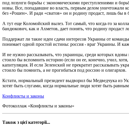
под лозунги борьбы с экономическими преступлениями и борьбо
новы. Все, попадавшие во власть, первым делом уничтожали кон
без «Рошен». И ради «сватов» он и родину продаст, лишь бы в 
А тут еще Коломойский вылез. Тот самый, что когда-то за колл
бандюкович, как и Ахметов, дает понять, что родину продаст ле
Поддержат ли такие идеи сдачи интересов Украины от команды 
понимает одной простой истины: россия - враг Украины. И кажд
И не нужно рассказывать, что украинцы, среди которых вдовы 
стоило бы вспомнить историю (если он ее, конечно, учил, хотя
капитуляция. И если Зеленский не прекратит рассказывать укр
стоило бы помнить, а не прогибаться под россию и олигархов.
Кстати, нормальный президент выдворил бы Медведчука из Укра
хотят быть слугами, когда нормальные люди хотят быть равными
Конфликты и законы
Фотоколлаж «Конфликты и законы»
Також з цієї категорії...