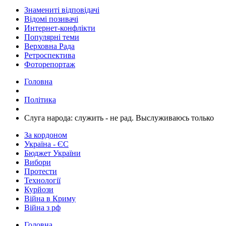
Знамениті відповідачі
Відомі позивачі
Интернет-конфлікти
Популярні теми
Верховна Рада
Ретроспектива
Фоторепортаж
Головна
Політика
​Слуга народа: служить - не рад. Выслуживаюсь только
За кордоном
Україна - ЄС
Бюджет України
Вибори
Протести
Технології
Курйози
Війна в Криму
Війна з рф
Головна