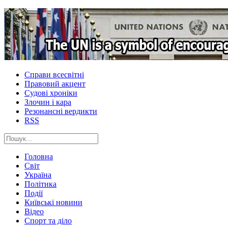
Справи всесвітні
Правовий акцент
Судові хроніки
Злочин і кара
Резонансні вердикти
RSS
Головна
Світ
Україна
Політика
Події
Київські новини
Відео
Спорт та діло