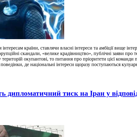
тересам країни, ставлячи власні інтереси та амбіції вище інтере
орупційні скандали, «велике крадівництво», публічні заяви про т
у територій окупантові, то питання про пріоритети цієї команди 
ь поведінки, де національні інтереси щоразу поступаються кулу
ь дипломатичний тиск на Іран у відпові