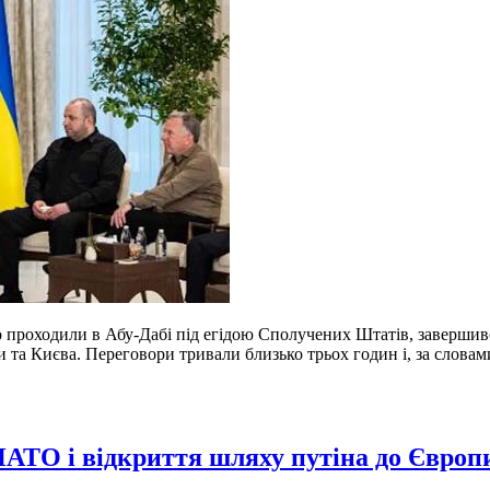
о проходили в Абу-Дабі під егідою Сполучених Штатів, заверши
и та Києва. Переговори тривали близько трьох годин і, за слова
 НАТО і відкриття шляху путіна до Європ