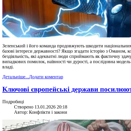
Зеленський і його команда продовжують шкодити національним ін
базові інтереси державності? Якщо згадати історію з Оманом, к
бездіяльність, які адекватні люди сприймають як фактичну здач
випадкових помилок, наївності чи дурості, а послідовна модел
владі.
Детальніше...
Додати коментар
​Ключові європейські держави посилюют
Подробиці
Створено 13.01.2026 20:18
Автор: Конфлікти і закони