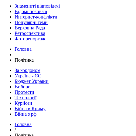
Знамениті відповідачі
Відомі позивачі
Интернет-конфлікти
Популярні теми
Верховна Рада
Ретроспектива
Фоторепортаж
Головна
Політика
За кордоном
Україна - ЄС
Бюджет України
Вибори
Протести
Технології
Курйози
Війна в Криму
Війна з рф
Головна
/
Політика