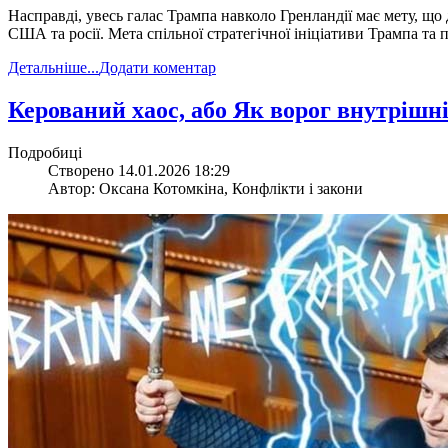
Насправді, увесь галас Трампа навколо Гренландії має мету, щ
США та росії. Мета спільної стратегічної ініціативи Трампа та 
Детальніше...
Додати коментар
​Керований хаос, або Як ворог внутріш
Подробиці
Створено 14.01.2026 18:29
Автор: Оксана Котомкіна, Конфлікти і закони