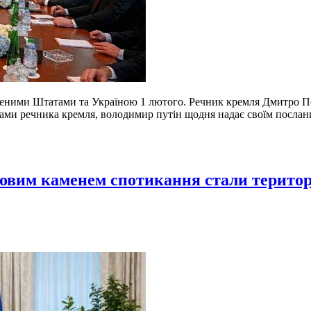
ученими Штатами та Україною 1 лютого. Речник кремля Дмитро 
вами речника кремля, володимир путін щодня надає своїм посла
човим каменем спотикання стали територ