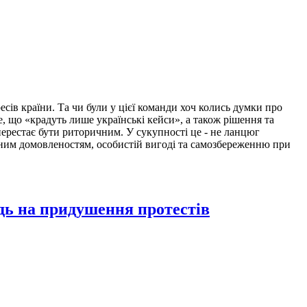
сів країни. Та чи були у цієї команди хоч колись думки про
е, що «крадуть лише українські кейси», а також рішення та
перестає бути риторичним. У сукупності це - не ланцюг
арним домовленостям, особистій вигоді та самозбереженню при
дь на придушення протестів