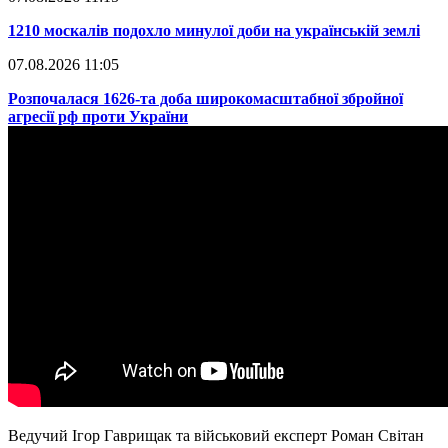
​1210 москалів подохло минулої доби на українській землі
07.08.2026 11:05
​Розпочалася 1626-та доба широкомасштабної збройної
агресії рф проти України
Ведучий Ігор Гаврищак та військовий експерт Роман Світан