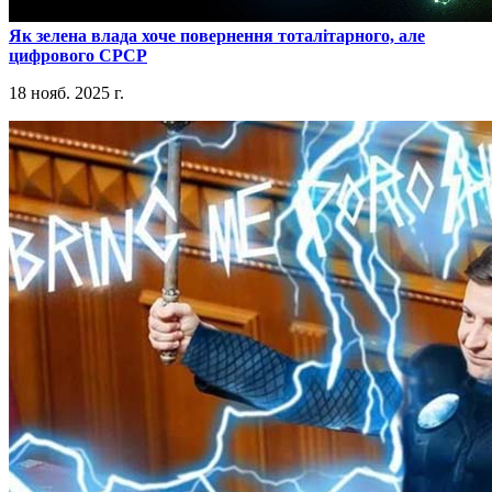
​Як зелена влада хоче повернення тоталітарного, але
цифрового СРСР
18 нояб. 2025 г.