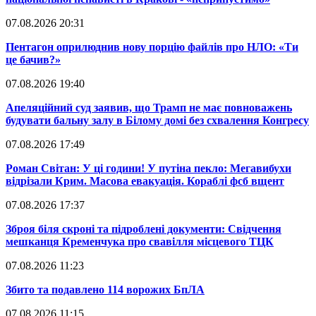
07.08.2026 20:31
​Пентагон оприлюднив нову порцію файлів про НЛО: «Ти
це бачив?»
07.08.2026 19:40
​Апеляційний суд заявив, що Трамп не має повноважень
будувати бальну залу в Білому домі без схвалення Конгресу
07.08.2026 17:49
​Роман Світан: У ці години! У путіна пекло: Мегавибухи
відрізали Крим. Масова евакуація. Кораблі фсб вщент
07.08.2026 17:37
​Зброя біля скроні та підроблені документи: Свідчення
мешканця Кременчука про свавілля місцевого ТЦК
07.08.2026 11:23
​Збито та подавлено 114 ворожих БпЛА
07.08.2026 11:15