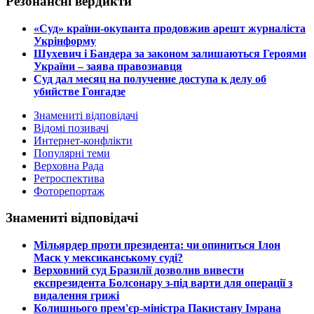
Резонансні вердикти
​«Суд» країни-окупанта продовжив арешт журналіста
Укрінформу
Шухевич і Бандера за законом залишаються Героями
України – заява правознавця
Суд дал месяц на получение доступа к делу об
убийстве Гонгадзе
Знамениті відповідачі
Відомі позивачі
Интернет-конфлікти
Популярні теми
Верховна Рада
Ретроспектива
Фоторепортаж
Знамениті відповідачі
​Мільярдер проти президента: чи опиниться Ілон
Маск у мексиканському суді?
​Верховний суд Бразилії дозволив вивести
експрезидента Болсонару з-під варти для операції з
видалення грижі
​Колишнього прем'єр-міністра Пакистану Імрана