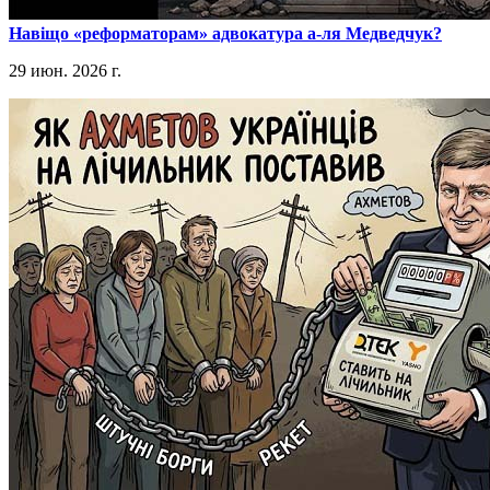
​Навіщо «реформаторам» адвокатура а-ля Медведчук?
29 июн. 2026 г.