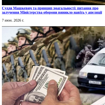
​Суддя Машкевич та принцип змагальності: питання про
залучення Міністерства оборони виникло навіть у апеляції
7 июн. 2026 г.