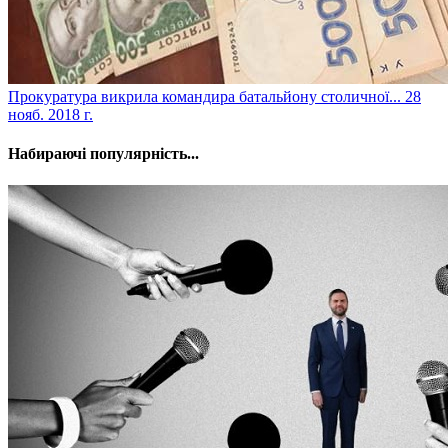
​Прокуратура викрила командира батальйону столичної...
28
нояб. 2018 г.
Набираючі популярність...