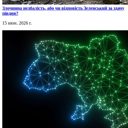
​Злочинна недбалість, або чи відповість Зеленський за здачу
півдня?
15 июн. 2026 г.