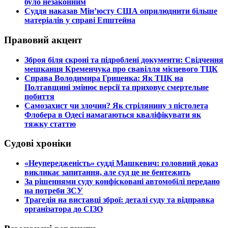
було незаконним
​Суддя наказав Мін’юсту США оприлюднити більше
матеріалів у справі Епштейна
Правовий акцент
​Зброя біля скроні та підроблені документи: Свідчення
мешканця Кременчука про свавілля місцевого ТЦК
​Справа Володимира Гриценка: Як ТЦК на
Полтавщині змінює версії та приховує смертельне
побиття
​Самозахист чи злочин? Як стрілянину з пістолета
Флобера в Одесі намагаються кваліфікувати як
тяжку статтю
Судові хроніки
​«Неупередженість» судді Машкевич: головний доказ
викликає запитання, але суд це не бентежить
​За рішеннями суду конфісковані автомобілі передано
на потреби ЗСУ
​Трагедія на виставці зброї: деталі суду та відправка
організатора до СІЗО