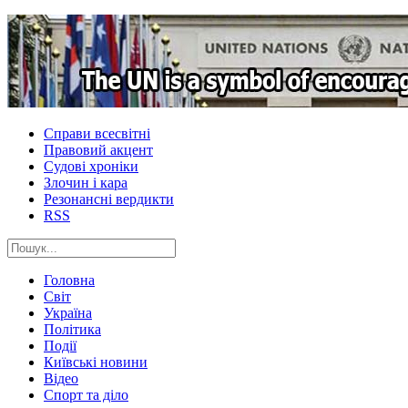
Справи всесвітні
Правовий акцент
Судові хроніки
Злочин і кара
Резонансні вердикти
RSS
Головна
Світ
Україна
Політика
Події
Київські новини
Відео
Спорт та діло