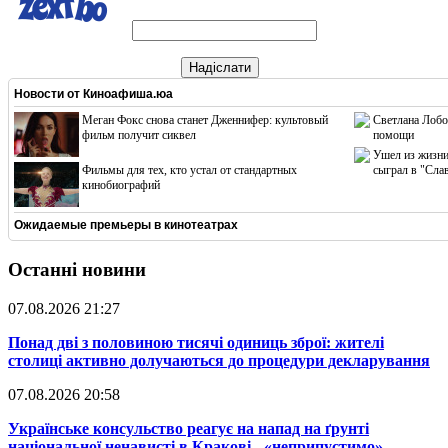
Надіслати
Новости от
Киноафиша.юа
Меган Фокс снова станет Дженнифер: культовый
Светлана Лобо
фильм получит сиквел
помощи
Ушел из жизни
Фильмы для тех, кто устал от стандартных
сыграл в "Сла
кинобиографий
Ожидаемые премьеры в кинотеатрах
Останні новини
07.08.2026 21:27
​Понад дві з половиною тисячі одиниць зброї: жителі
столиці активно долучаються до процедури декларування
07.08.2026 20:58
​Українське консульство реагує на напад на ґрунті
національної ненависті в Кракові - «неприпустимо»