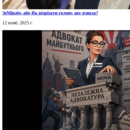
​ЗеМіндіч, або Як відрізати голову, що згнила?
12 нояб. 2025 г.