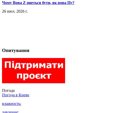
​Чому Вова Z пнеться бути, як вова Пу?
26 июл. 2026 г.
Опитування
Погода
Погода в
Киеве
влажность:
давление: