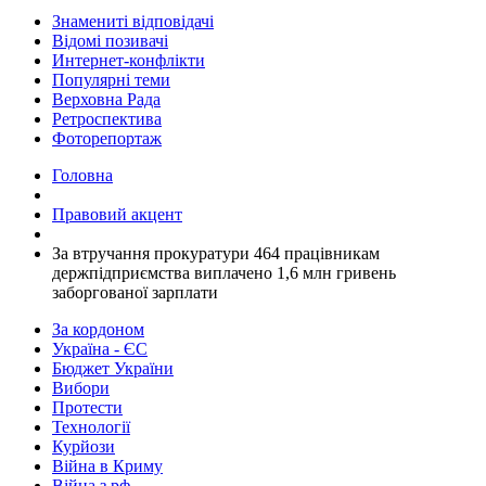
Знамениті відповідачі
Відомі позивачі
Интернет-конфлікти
Популярні теми
Верховна Рада
Ретроспектива
Фоторепортаж
Головна
Правовий акцент
За втручання прокуратури 464 працівникам
держпідприємства виплачено 1,6 млн гривень
заборгованої зарплати
За кордоном
Україна - ЄС
Бюджет України
Вибори
Протести
Технології
Курйози
Війна в Криму
Війна з рф