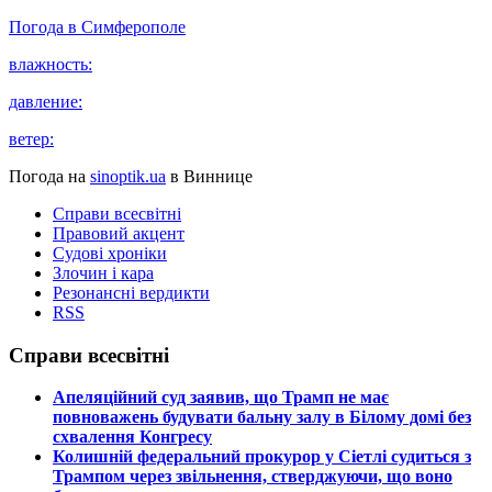
Погода в
Симферополе
влажность:
давление:
ветер:
Погода на
sinoptik.ua
в Виннице
Справи всесвітні
Правовий акцент
Судові хроніки
Злочин і кара
Резонансні вердикти
RSS
Справи всесвітні
​Апеляційний суд заявив, що Трамп не має
повноважень будувати бальну залу в Білому домі без
схвалення Конгресу
​Колишній федеральний прокурор у Сіетлі судиться з
Трампом через звільнення, стверджуючи, що воно