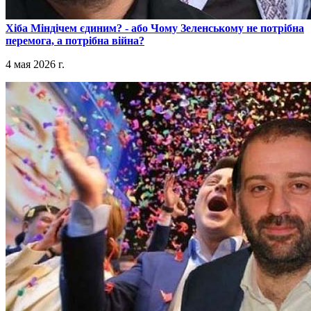
​Хіба Міндічем єдиним? - або Чому Зеленському не потрібна
перемога, а потрібна війна?
4 мая 2026 г.