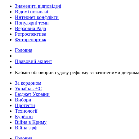
Знамениті відповідачі
Відомі позивачі
Интернет-конфлікти
Популярні теми
Верховна Рада
Ретроспектива
Фоторепортаж
Головна
Правовий акцент
Кабмін обговорив судову реформу за зачиненими дверима
За кордоном
Україна - ЄС
Бюджет України
Вибори
Протести
Технології
Курйози
Війна в Криму
Війна з рф
Головна