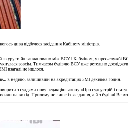
огось дива відбулося засідання Кабінету міністрів.
й «курултай» заплановано між ВСУ і Кабміном, у прес-службі В
ідгукнулася зовсім. Тимчасом будівлю ВСУ вже ретельно досліджу
ЗМІ взагалі не йшлося.
ше... в неділю, залишивши на акредитацію ЗМІ декілька годин.
оворити з суддями нову редакцію закону «Про судоустрій і статус 
сили на вихід. Причому не лише із засідання, а й з будівлі Верхо