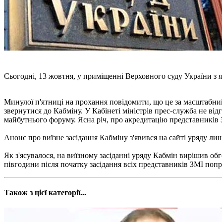
Сьогодні, 13 жовтня, у приміщенні Верховного суду України з як
Минулої п'ятниці на прохання повідомити, що це за масштабни
звернутися до Кабміну. У Кабінеті міністрів прес-служба не в
майбутнього форуму. Ясна річ, про акредитацію представників 
Анонс про виїзне засідання Кабміну з'явився на сайті уряду ли
Як з'ясувалося, на виїзному засіданні уряду Кабмін вирішив обг
півгодини після початку засідання всіх представників ЗМІ попро
Також з цієї категорії...