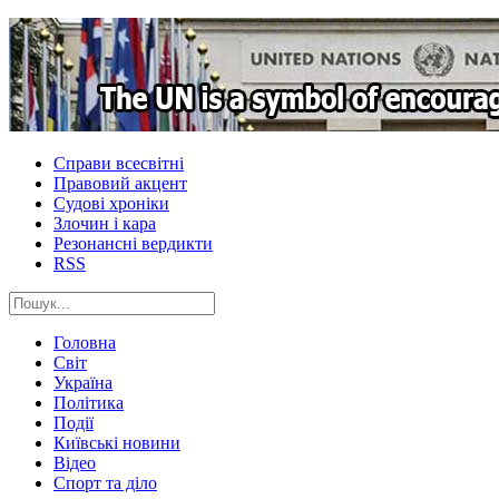
Справи всесвітні
Правовий акцент
Судові хроніки
Злочин і кара
Резонансні вердикти
RSS
Головна
Світ
Україна
Політика
Події
Київські новини
Відео
Спорт та діло