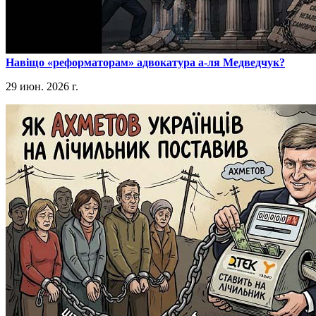
​Навіщо «реформаторам» адвокатура а-ля Медведчук?
29 июн. 2026 г.