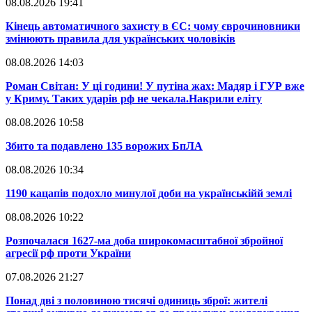
08.08.2026 19:41
​Кінець автоматичного захисту в ЄС: чому єврочиновники
змінюють правила для українських чоловіків
08.08.2026 14:03
​Роман Світан: У ці години! У путіна жах: Мадяр і ГУР вже
у Криму. Таких ударів рф не чекала.Накрили еліту
08.08.2026 10:58
​Збито та подавлено 135 ворожих БпЛА
08.08.2026 10:34
​1190 кацапів подохло минулої доби на українськійй землі
08.08.2026 10:22
​Розпочалася 1627-ма доба широкомасштабної збройної
агресії рф проти України
07.08.2026 21:27
​Понад дві з половиною тисячі одиниць зброї: жителі