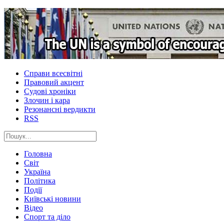
Справи всесвітні
Правовий акцент
Судові хроніки
Злочин і кара
Резонансні вердикти
RSS
Головна
Світ
Україна
Політика
Події
Київські новини
Відео
Спорт та діло