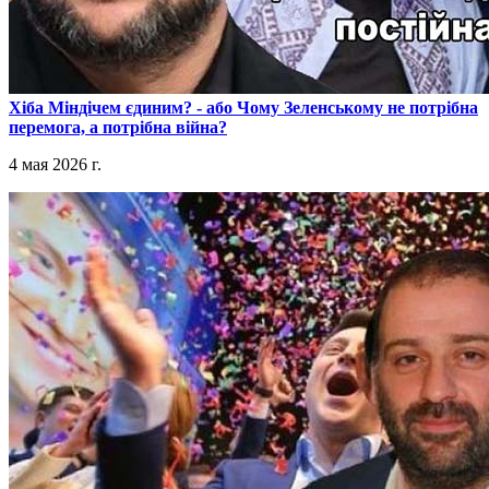
​Хіба Міндічем єдиним? - або Чому Зеленському не потрібна
перемога, а потрібна війна?
4 мая 2026 г.