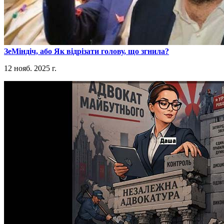
​ЗеМіндіч, або Як відрізати голову, що згнила?
12 нояб. 2025 г.