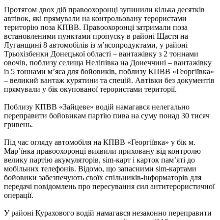
Протягом двох діб правоохоронці зупинили кілька десятків
автівок, які прямували на контрольовану терористами
територію поза КПВВ. Правоохоронці затримали поза
встановленими пунктами пропуску в районі Щастя на
Луганщині 8 автомобілів із м’ясопродуктами, у районі
Трьохізбенки Донецької області – вантажівку з 2 тоннами
овочів, поблизу селища Неліпівка на Донеччині – вантажівку
із 5 тоннами м’яса для бойовиків, поблизу КПВВ «Георгіївка»
– великий вантаж курятини та спецій. Автівки без документів
прямували у бік окупованої терористами території.
Поблизу КПВВ «Зайцеве» водій намагався нелегально
переправити бойовикам партію пива на суму понад 30 тисяч
гривень.
Під час огляду автомобіля на КПВВ «Георгіївка» у бік м.
Мар’їнка правоохоронці виявили приховану від контролю
велику партію акумуляторів, sim-карт і карток пам’яті до
мобільних телефонів. Відомо, що запасними sim-картами
бойовики забезпечують своїх спільників-інформаторів для
передачі повідомлень про пересування сил антитерористичної
операції.
У районі Курахового водій намагався незаконно переправити