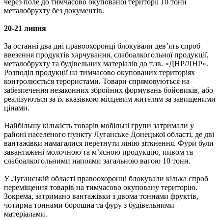
через поле до тимчасово окупованої території 10 тонн
металобрухту без документів.
20-21 липня
За останні два дні правоохоронці блокували дев’ять спроб
ввезення продуктів харчування, слабоалкогольної продукції,
металобрухту та будівельних матеріалів до т.зв. «ДНР/ЛНР».
Розподіл продукції на тимчасово окупованих територіях
контролюється терористами. Товари спрямовуються на
забезпечення незаконних збройних формувань бойовиків, або
реалізуються за їх вказівкою місцевим жителям за завищеними
цінами.
Найбільшу кількість товарів мобільні групи затримали у
районі населеного пункту Луганське Донецької області, де дві
вантажівки намагалися перетнути лінію зіткнення. Фури були
завантажені молочною та м’ясною продукцію, пивом та
слабоалкогольними напоями загальною вагою 10 тонн.
У Луганській області правоохоронці блокували кілька спроб
переміщення товарів на тимчасово окуповану територію.
Зокрема, затримано вантажівки з двома тоннами фруктів,
чотирма тоннами борошна та фуру з будівельними
матеріалами.