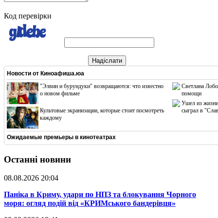
Код перевірки
Надіслати
Новости от
Киноафиша.юа
"Элвин и бурундуки" возвращаются: что известно
Светлана Лобо
о новом фильме
помощи
Ушел из жизни
Культовые экранизации, которые стоит посмотреть
сыграл в "Сла
каждому
Ожидаемые премьеры в кинотеатрах
Останні новини
08.08.2026 20:04
Паніка в Криму, удари по НПЗ та блокування Чорного
моря: огляд подій від «КРИМського бандерівця»