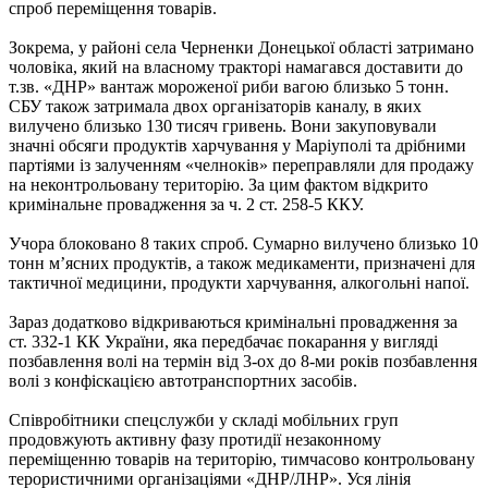
спроб переміщення товарів.
Зокрема, у районі села Черненки Донецької області затримано
чоловіка, який на власному тракторі намагався доставити до
т.зв. «ДНР» вантаж мороженої риби вагою близько 5 тонн.
СБУ також затримала двох організаторів каналу, в яких
вилучено близько 130 тисяч гривень. Вони закуповували
значні обсяги продуктів харчування у Маріуполі та дрібними
партіями із залученням «челноків» переправляли для продажу
на неконтрольовану територію. За цим фактом відкрито
кримінальне провадження за ч. 2 ст. 258-5 ККУ.
Учора блоковано 8 таких спроб. Сумарно вилучено близько 10
тонн м’ясних продуктів, а також медикаменти, призначені для
тактичної медицини, продукти харчування, алкогольні напої.
Зараз додатково відкриваються кримінальні провадження за
ст. 332-1 КК України, яка передбачає покарання у вигляді
позбавлення волі на термін від 3-ох до 8-ми років позбавлення
волі з конфіскацією автотранспортних засобів.
Співробітники спецслужби у складі мобільних груп
продовжують активну фазу протидії незаконному
переміщенню товарів на територію, тимчасово контрольовану
терористичними організаціями «ДНР/ЛНР». Уся лінія