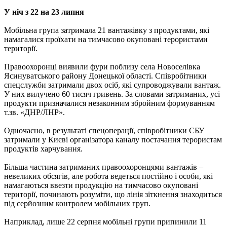
У ніч з 22 на 23 липня
Мобільна група затримала 21 вантажівку з продуктами, які
намагалися проїхати на тимчасово окуповані терористами
території.
Правоохоронці виявили фури поблизу села Новоселівка
Ясинуватського району Донецької області. Співробітники
спецслужби затримали двох осіб, які супроводжували вантаж.
У них вилучено 60 тисяч гривень. За словами затриманих, усі
продукти призначалися незаконним збройним формуванням
т.зв. «ДНР/ЛНР».
Одночасно, в результаті спецоперації, співробітники СБУ
затримали у Києві організатора каналу постачання терористам
продуктів харчування.
Більша частина затриманих правоохоронцями вантажів –
невеликих обсягів, але робота ведеться постійно і особи, які
намагаються ввезти продукцію на тимчасово окуповані
території, починають розуміти, що лінія зіткнення знаходиться
під серйозним контролем мобільних груп.
Наприклад, лише 22 серпня мобільні групи припинили 11