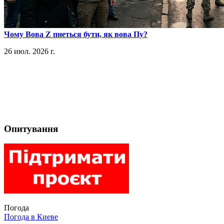
​Чому Вова Z пнеться бути, як вова Пу?
26 июл. 2026 г.
Опитування
Погода
Погода в
Киеве