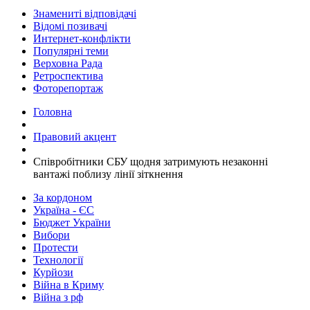
Знамениті відповідачі
Відомі позивачі
Интернет-конфлікти
Популярні теми
Верховна Рада
Ретроспектива
Фоторепортаж
Головна
Правовий акцент
Співробітники СБУ щодня затримують незаконні
вантажі поблизу лінії зіткнення
За кордоном
Україна - ЄС
Бюджет України
Вибори
Протести
Технології
Курйози
Війна в Криму
Війна з рф