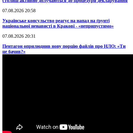
столиці активно долучаються до процедури декларування
07.08.2026 20:58
​Українське консульство реагує на напад на ґрунті
національної ненависті в Кракові - «неприпустимо»
07.08.2026 20:31
​Пентагон оприлюднив нову порцію файлів про НЛО: «Ти
це бачив?»