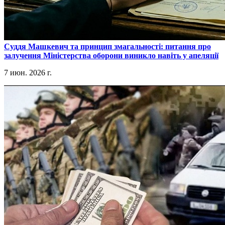
​Суддя Машкевич та принцип змагальності: питання про
залучення Міністерства оборони виникло навіть у апеляції
7 июн. 2026 г.