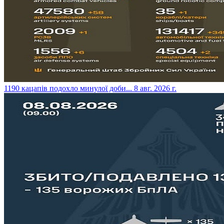
​1190 кацапів подохло минулої доби...
8 авг. 2026 г.