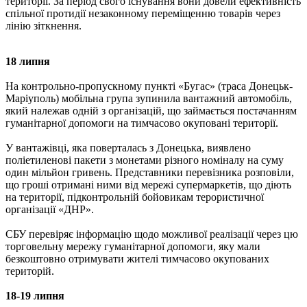
території. За період свого існування вони довели ефективність
спільної протидії незаконному переміщенню товарів через
лінію зіткнення.
18 липня
На контрольно-пропускному пункті «Бугас» (траса Донецьк-
Маріуполь) мобільна група зупинила вантажний автомобіль,
який належав одній з організацій, що займається постачанням
гуманітарної допомоги на тимчасово окуповані території.
У вантажівці, яка поверталась з Донецька, виявлено
поліетиленові пакети з монетами різного номіналу на суму
один мільйон гривень. Представники перевізника розповіли,
що гроші отримані ними від мережі супермаркетів, що діють
на території, підконтрольній бойовикам терористичної
організації «ДНР».
СБУ перевіряє інформацію щодо можливої реалізації через цю
торговельну мережу гуманітарної допомоги, яку мали
безкоштовно отримувати жителі тимчасово окупованих
територій.
18-19 липня