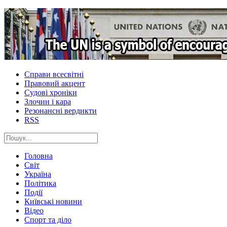
Справи всесвітні
Правовий акцент
Судові хроніки
Злочин і кара
Резонансні вердикти
RSS
Головна
Світ
Україна
Політика
Події
Київські новини
Відео
Спорт та діло