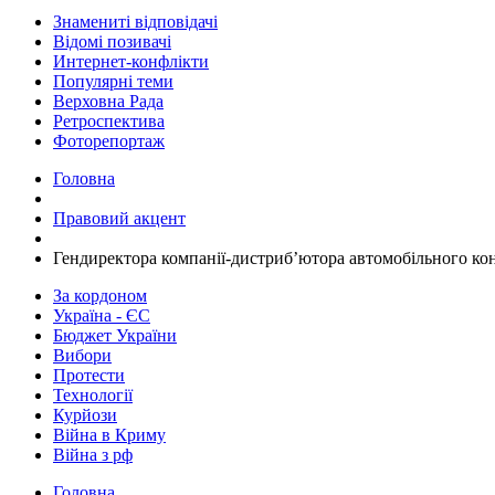
Знамениті відповідачі
Відомі позивачі
Интернет-конфлікти
Популярні теми
Верховна Рада
Ретроспектива
Фоторепортаж
Головна
Правовий акцент
Гендиректора компанії-дистриб’ютора автомобільного кон
За кордоном
Україна - ЄС
Бюджет України
Вибори
Протести
Технології
Курйози
Війна в Криму
Війна з рф
Головна