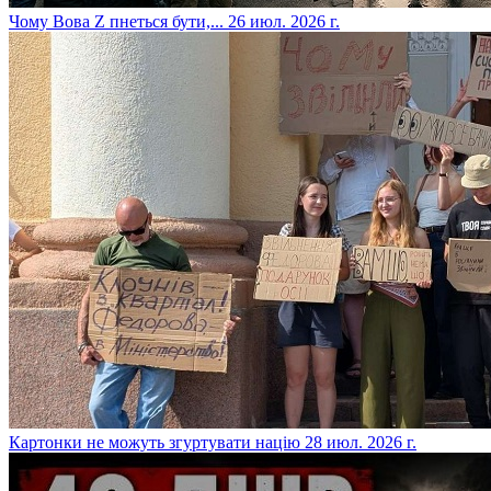
​Чому Вова Z пнеться бути,...
26 июл. 2026 г.
​Картонки не можуть згуртувати націю
28 июл. 2026 г.