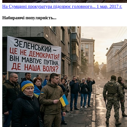
​На Сумщині прокуратура підозрює головного...
1 мар. 2017 г.
Набираючі популярність...