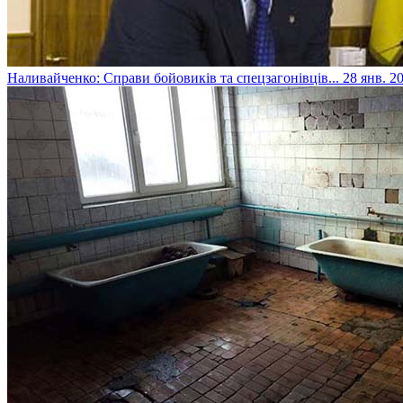
Наливайченко: Справи бойовиків та спецзагонівців...
28 янв. 20