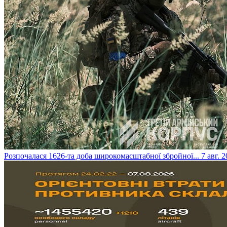
​Розпочалася 1626-та доба широкомасштабної збройної...
7 авг. 2