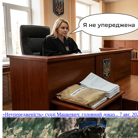
​«Неупередженість» судді Машкевич: головний доказ...
7 авг. 20