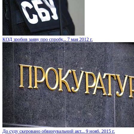
КОД зробив заяву про спробу...
7 мая 2012 г.
До суду скеровано обвинувальний акт...
9 нояб. 2015 г.