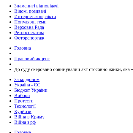
Знамениті відповідачі
Відомі позивачі
Интернет-конфлікти
Популярні теми
Верховна Рада
Ретроспектива
Фоторепортаж
Головна
Правовий акцент
До суду скеровано обвинувалий акт стосовно жінки, яка 
За кордоном
Україна - ЄС
Бюджет України
Вибори
Протести
Технології
Курйози
Війна в Криму
Війна з рф
Головна