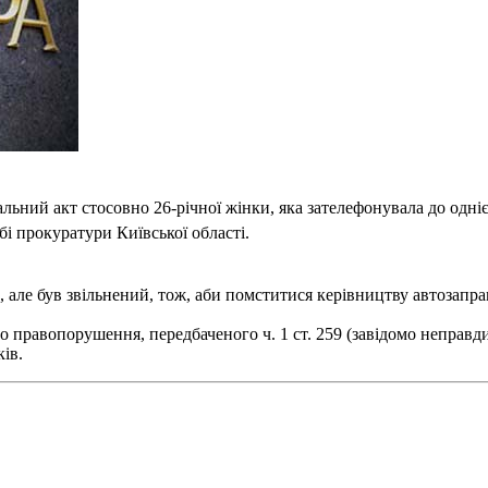
льний акт стосовно 26-річної жінки, яка зателефонувала до одн
і прокуратури Київської області.
але був звільнений, тож, аби помститися керівництву автозаправ
 правопорушення, передбаченого ч. 1 ст. 259 (завідомо неправд
ів.