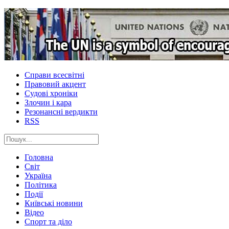
Справи всесвітні
Правовий акцент
Судові хроніки
Злочин і кара
Резонансні вердикти
RSS
Головна
Світ
Україна
Політика
Події
Київські новини
Відео
Спорт та діло