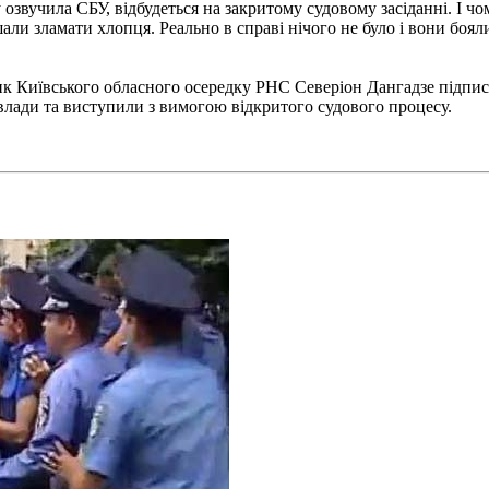
вучила СБУ, відбудеться на закритому судовому засіданні. І чому
али зламати хлопця. Реально в справі нічого не було і вони боял
ик Київського обласного осередку РНС Северіон Дангадзе підпи
 влади та виступили з вимогою відкритого судового процесу.