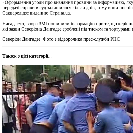
«Оформлення угоди про визнання провини за інформацією, яку оз
передачі справи в суд залишилося кілька днів, тому вони поспіш
Сакварелідзе виданню Страна.ua.
Нагадаємо, вчора ЗМІ поширили інформацію про те, що керівн
які заяви Северіона Дангадзе зроблені під тиском та тортурами
Северіон Дангадзе. Фото з відеоролика прес-служби РНС
Також з цієї категорії...