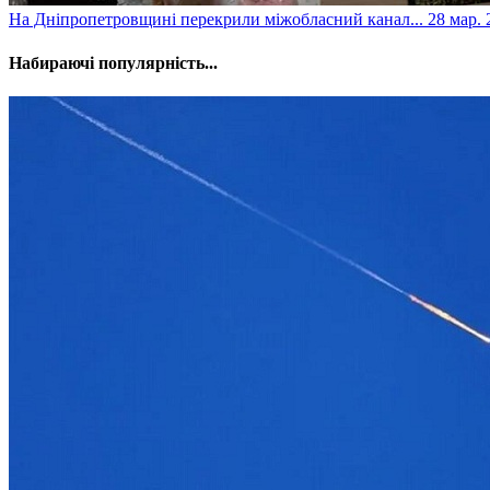
​На Дніпропетровщині перекрили міжобласний канал...
28 мар. 
Набираючі популярність...