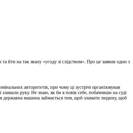
та йти на так звану «угоду зі слідством». Про це заявив один з
мінальних авторитетів, при чому ці зустрічі організовував
 зламали руку. Не знаю, як би я повів себе, побачивши на суді
 Вся державна машина займається тим, щоб зламати людину, щоб