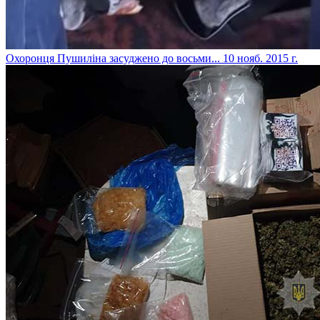
Охоронця Пушиліна засуджено до восьми...
10 нояб. 2015 г.