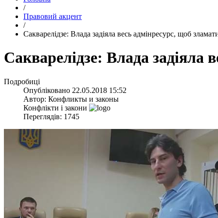
/
Правовий акцент
/
Сакварелідзе: Влада задіяла весь адмінресурс, щоб зламат
Сакварелідзе: Влада задіяла 
Подробиці
Опубліковано
22.05.2018 15:52
Автор:
Конфликты и законы
Конфлікти і закони
Переглядів: 1745