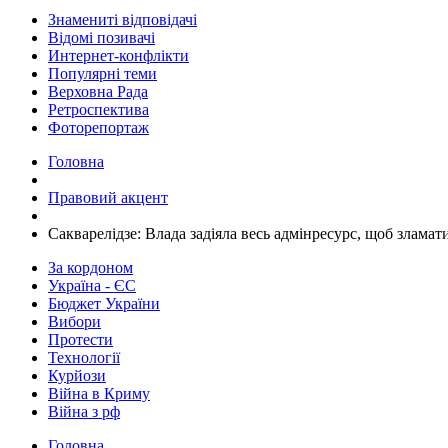
Знамениті відповідачі
Відомі позивачі
Интернет-конфлікти
Популярні теми
Верховна Рада
Ретроспектива
Фоторепортаж
Головна
Правовий акцент
Сакварелідзе: Влада задіяла весь адмінресурс, щоб зламат
За кордоном
Україна - ЄС
Бюджет України
Вибори
Протести
Технології
Курйози
Війна в Криму
Війна з рф
Головна