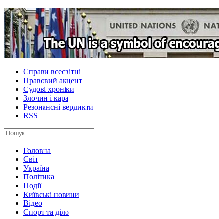
Справи всесвітні
Правовий акцент
Судові хроніки
Злочин і кара
Резонансні вердикти
RSS
Головна
Світ
Україна
Політика
Події
Київські новини
Відео
Спорт та діло