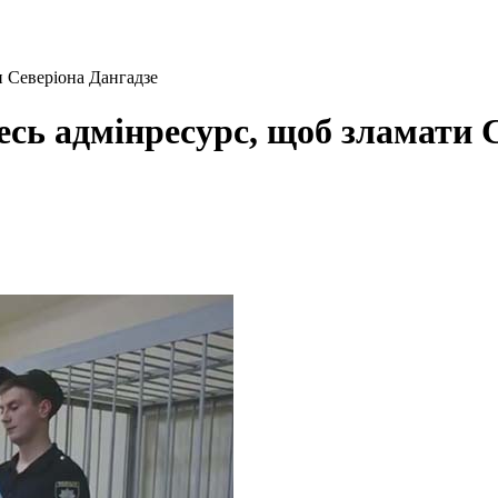
и Северіона Дангадзе
весь адмінресурс, щоб зламати 