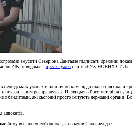
погрозами змусити Северіона Дангадзе підписати брехливі покази 
аналі ZIK, повідомляє
прес-служба
партії «РУХ НОВИХ СИЛ».
в нелюдських умовах в одиночній камері, до нього підсилали кри
 покази, з ним розправляться. Після цього його матері на вулиці
 не з бандитами, які сьогодні просто імітують державні органи.
д адвокатів.
е йому все, що «необхідно»», - зазначив Сакварелідзе.