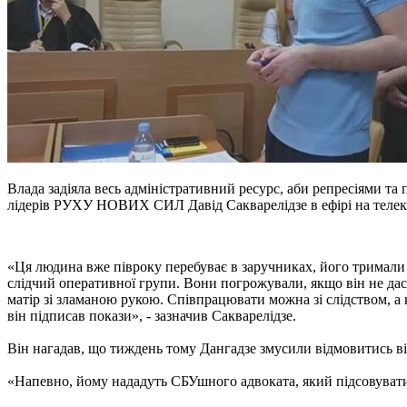
Влада задіяла весь адміністративний ресурс, аби репресіями та 
лідерів РУХУ НОВИХ СИЛ Давід Сакварелідзе в ефірі на телек
«Ця людина вже півроку перебуває в заручниках, його тримали 
слідчий оперативної групи. Вони погрожували, якщо він не дасть
матір зі зламаною рукою. Співпрацювати можна зі слідством, а
він підписав покази», - зазначив Сакварелідзе.
Він нагадав, що тиждень тому Дангадзе змусили відмовитись ві
«Напевно, йому нададуть СБУшного адвоката, який підсовуватим