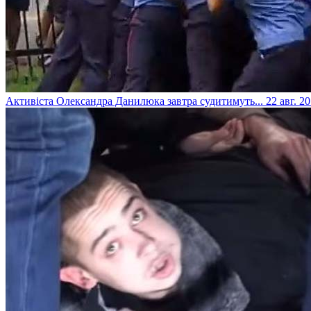
Активіста Олександра Данилюка завтра судитимуть...
22 авг. 20