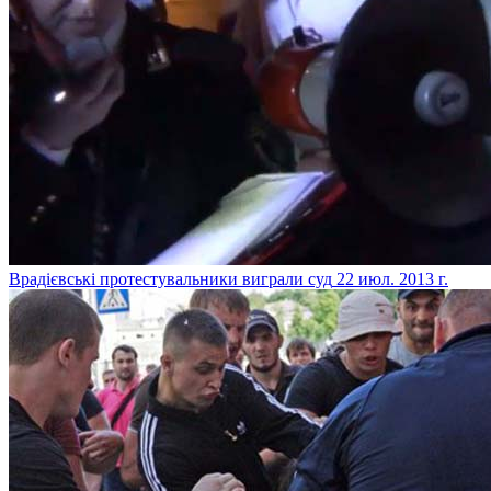
Врадієвські протестувальники виграли суд
22 июл. 2013 г.