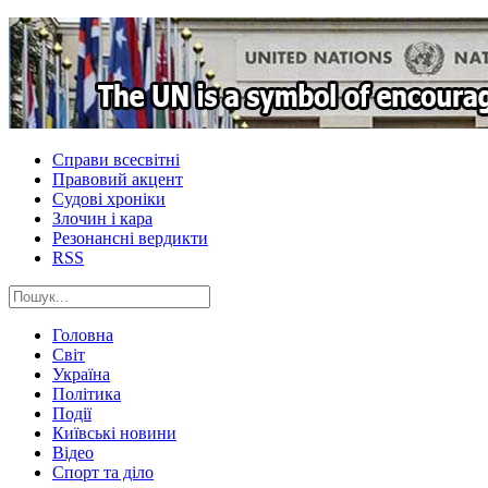
Справи всесвітні
Правовий акцент
Судові хроніки
Злочин і кара
Резонансні вердикти
RSS
Головна
Світ
Україна
Політика
Події
Київські новини
Відео
Спорт та діло