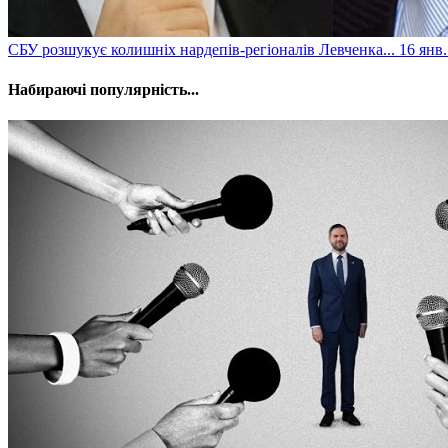
СБУ розшукує колишніх нардепів-регіоналів Левченка...
16 янв.
Набираючі популярність...