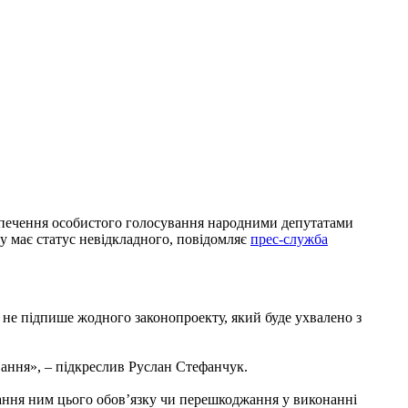
зпечення особистого голосування народними депутатами
ну має статус невідкладного, повідомляє
прес-служба
 не підпише жодного законопроекту, який буде ухвалено з
вання», – підкреслив Руслан Стефанчук.
нання ним цього обов’язку чи перешкоджання у виконанні