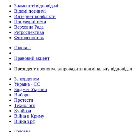
Знамениті відповідачі
Відомі позивачі
Интернет-конфлікти
Популярні теми
Верховна Рада
Ретроспектива
Фоторепортаж
Головна
Правовий акцент
​Президент пропонує запровадити кримінальну відповідал
За кордоном
Україна - ЄС
Бюджет України
Вибори
Протести
Технології
Курйози
Війна в Криму
Війна з рф
Головна