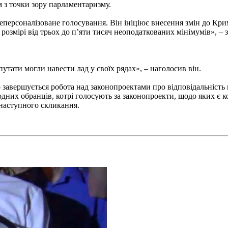
 з точки зору парламентаризму.
персоналізоване голосування. Він ініціює внесення змін до Кри
розмірі від трьох до п’яти тисяч неоподаткованих мінімумів», –
тати могли навести лад у своїх рядах», – наголосив він.
завершується робота над законопроектами про відповідальність н
дних обранців, котрі голосують за законопроекти, щодо яких є к
 наступного скликання.