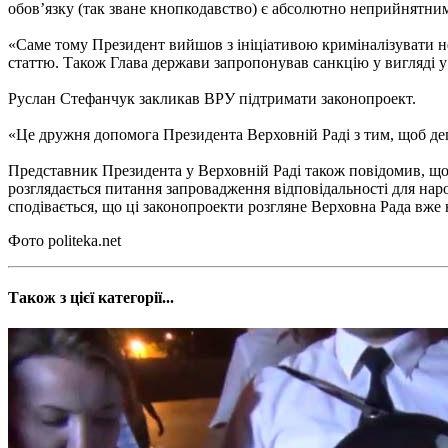
обов’язку (так зване кнопкодавство) є абсолютно неприйнятним
«Саме тому Президент вийшов з ініціативою криміналізувати не
статтю. Також Глава держави запропонував санкцію у вигляді у 
Руслан Стефанчук закликав ВРУ підтримати законопроект.
«Це дружня допомога Президента Верховній Раді з тим, щоб депу
Представник Президента у Верховній Раді також повідомив, що 
розглядається питання запровадження відповідальності для наро
сподівається, що ці законопроекти розгляне Верховна Рада вже
Фото politeka.net
Також з цієї категорії...