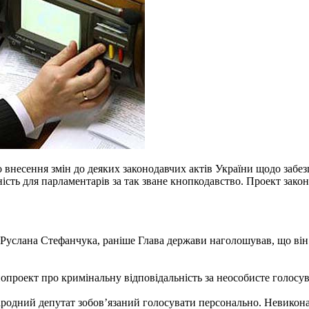
 внесення змін до деяких законодавчих актів України щодо забе
ність для парламентарів за так зване кнопкодавство. Проект зако
 Руслана Стефанчука, раніше Глава держави наголошував, що він
опроект про кримінальну відповідальність за неособисте голосу
 народний депутат зобов’язаний голосувати персонально. Невико