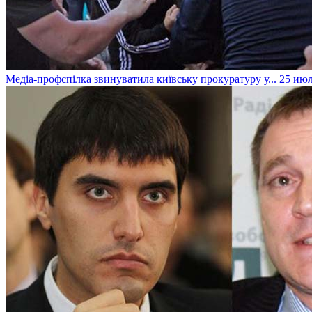
Медіа-профспілка звинуватила київську прокуратуру у...
25 июл