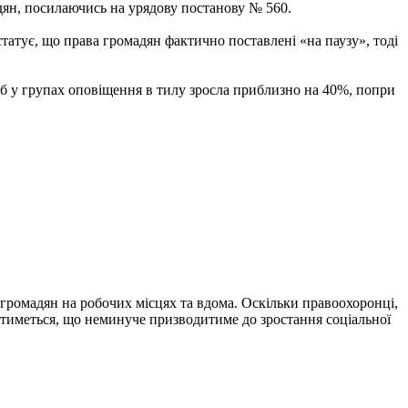
дян, посилаючись на урядову постанову № 560.
татує, що права громадян фактично поставлені «на паузу», тоді
іб у групах оповіщення в тилу зросла приблизно на 40%, попри
 громадян на робочих місцях та вдома. Оскільки правоохоронці,
атиметься, що неминуче призводитиме до зростання соціальної