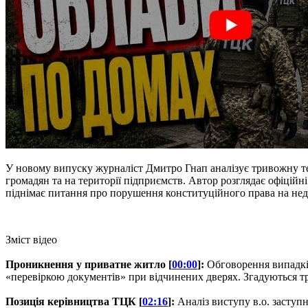
У новому випуску журналіст Дмитро Гнап аналізує тривожну те
громадян та на території підприємств. Автор розглядає офіційні
піднімає питання про порушення конституційного права на недо
Зміст відео
Проникнення у приватне житло [
00:00
]:
Обговорення випадків
«перевіркою документів» при відчинених дверях. Згадуються тр
Позиція керівництва ТЦК [
02:16
]:
Аналіз виступу в.о. заступ