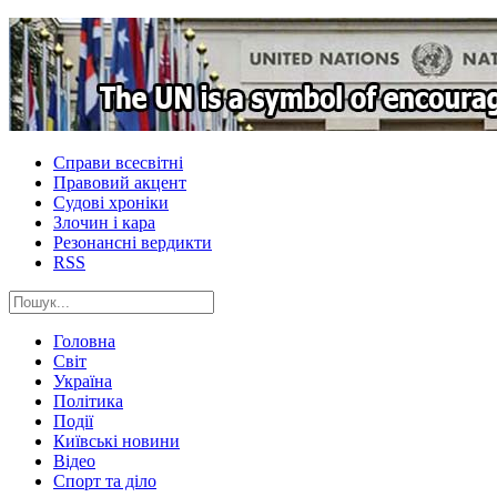
Справи всесвітні
Правовий акцент
Судові хроніки
Злочин і кара
Резонансні вердикти
RSS
Головна
Світ
Україна
Політика
Події
Київські новини
Відео
Спорт та діло