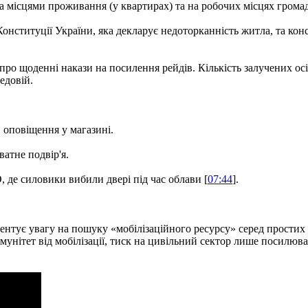
а місцями проживання (у квартирах) та на робочих місцях грома
онституції України, яка декларує недоторканність житла, та конс
про щоденні накази на посилення рейдів. Кількість залучених ос
едовій.
и оповіщення у магазині.
атне подвір'я.
 де силовики вибили двері під час облави [
07:44
].
центує увагу на пошуку «мобілізаційного ресурсу» серед простих
унітет від мобілізації, тиск на цивільний сектор лише посилюв