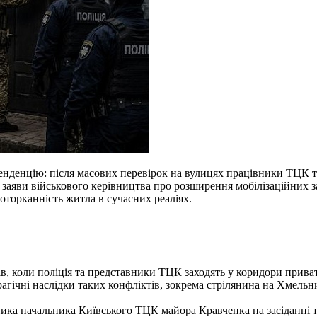
нденцію: після масових перевірок на вулицях працівники ТЦК та
 заяви військового керівництва про розширення мобілізаційних за
торканність житла в сучасних реаліях.
, коли поліція та представники ТЦК заходять у коридори приват
агічні наслідки таких конфліктів, зокрема стрілянина на Хмельн
ника начальника Київського ТЦК майора Кравченка на засіданні ти