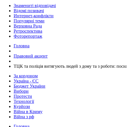
Знамениті відповідачі
Відомі позивачі
Интернет-конфлікти
Популярні теми
Верховна Рада
Ретроспектива
Фоторепортаж
Головна
Правовий акцент
​ТЦК та поліція витягують людей з дому та з роботи: пос
За кордоном
Україна - ЄС
Бюджет України
Вибори
Протести
Технології
Курйози
Війна в Криму
Війна з рф
Головна