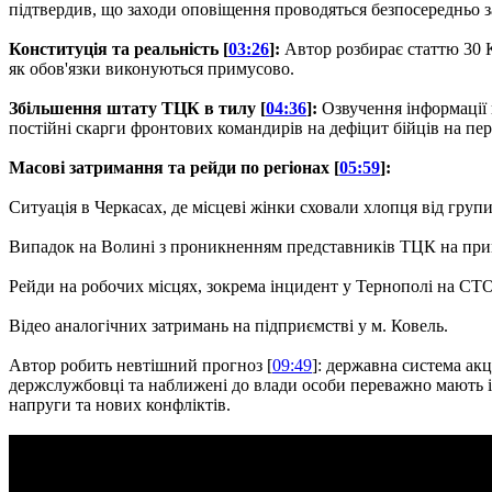
підтвердив, що заходи оповіщення проводяться безпосередньо з
Конституція та реальність [
03:26
]:
Автор розбирає статтю 30 К
як обов'язки виконуються примусово.
Збільшення штату ТЦК в тилу [
04:36
]:
Озвучення інформації 
постійні скарги фронтових командирів на дефіцит бійців на пер
Масові затримання та рейди по регіонах [
05:59
]:
Ситуація в Черкасах, де місцеві жінки сховали хлопця від груп
Випадок на Волині з проникненням представників ТЦК на прив
Рейди на робочих місцях, зокрема інцидент у Тернополі на СТО,
Відео аналогічних затримань на підприємстві у м. Ковель.
Автор робить невтішний прогноз [
09:49
]: державна система ак
держслужбовці та наближені до влади особи переважно мають ім
напруги та нових конфліктів.