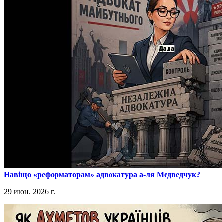
​Навіщо «реформаторам» адвокатура а-ля Медведчук?
29 июн. 2026 г.