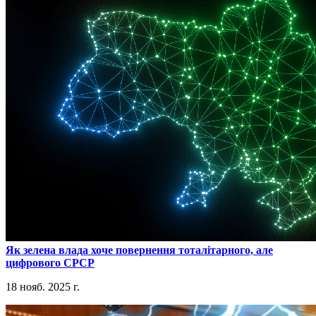
​Як зелена влада хоче повернення тоталітарного, але
цифрового СРСР
18 нояб. 2025 г.