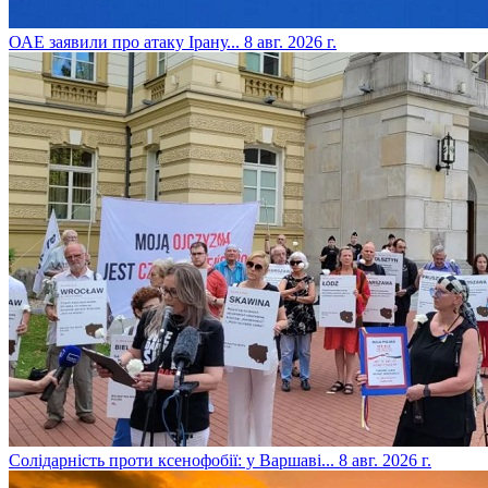
​ОАЕ заявили про атаку Ірану...
8 авг. 2026 г.
​Солідарність проти ксенофобії: у Варшаві...
8 авг. 2026 г.