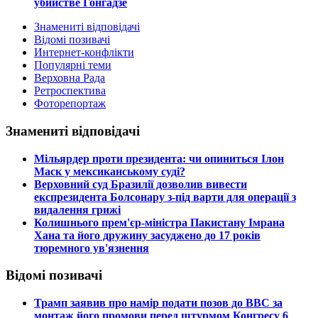
убийстве Гонгадзе
Знамениті відповідачі
Відомі позивачі
Интернет-конфлікти
Популярні теми
Верховна Рада
Ретроспектива
Фоторепортаж
Знамениті відповідачі
​Мільярдер проти президента: чи опиниться Ілон
Маск у мексиканському суді?
​Верховний суд Бразилії дозволив вивести
експрезидента Болсонару з-під варти для операції з
видалення грижі
​Колишнього прем'єр-міністра Пакистану Імрана
Хана та його дружину засуджено до 17 років
тюремного ув'язнення
Відомі позивачі
​Трамп заявив про намір подати позов до ВВС за
монтаж його промови перед штурмом Конгресу 6