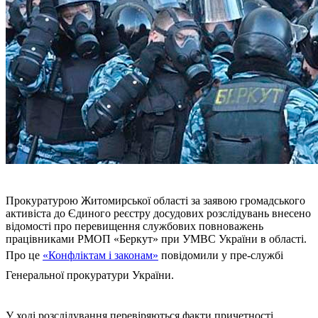
Прокуратурою Житомирської області за заявою громадського
активіста до Єдиного реєстру досудових розслідувань внесено
відомості про перевищення службових повноважень
працівниками РМОП «Беркут» при УМВС України в області.
Про це
«Конфліктам і законам»
повідомили у пре-службі
Генеральної прокуратури України.
У ході розслідування перевіряються факти причетності