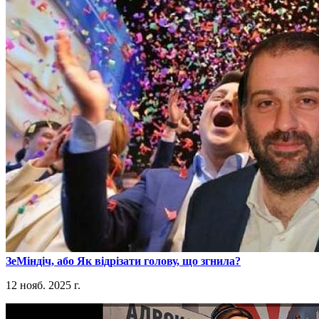
​ЗеМіндіч, або Як відрізати голову, що згнила?
12 нояб. 2025 г.