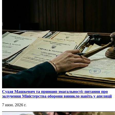
​Суддя Машкевич та принцип змагальності: питання про
залучення Міністерства оборони виникло навіть у апеляції
7 июн. 2026 г.