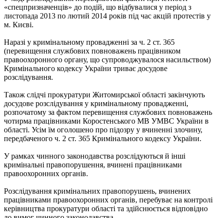
«спецпризначенців» до подій, що відбувалися у період з
листопада 2013 по лютий 2014 років під час акцій протестів у
м. Києві.
Наразі у кримінальному провадженні за ч. 2 ст. 365
(перевищення службових повноважень працівником
правоохоронного органу, що супроводжувалося насильством)
Кримінального кодексу України триває досудове
розслідування.
Також слідчі прокуратури Житомирської області закінчують
досудове розслідування у кримінальному провадженні,
розпочатому за фактом перевищення службових повноважень
чотирма працівниками Коростенського МВ УМВС України в
області. Усім їм оголошено про підозру у вчиненні злочину,
передбаченого ч. 2 ст. 365 Кримінального кодексу України.
У рамках чинного законодавства розслідуються й інші
кримінальні правопорушення, вчинені працівниками
правоохоронних органів.
Розслідування кримінальних правопорушень, вчинених
працівниками правоохоронних органів, перебуває на контролі
керівництва прокуратури області та здійснюється відповідно
до вимог чинного законодавства.