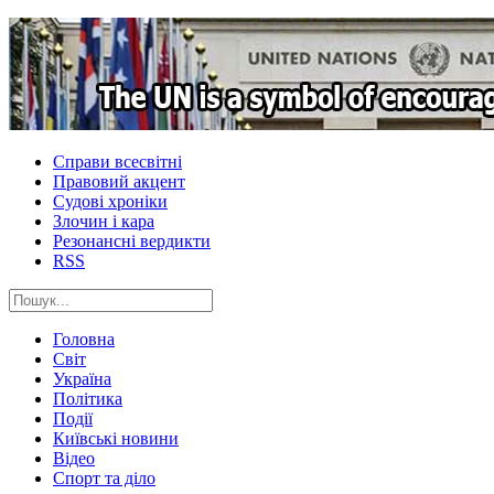
Справи всесвітні
Правовий акцент
Судові хроніки
Злочин і кара
Резонансні вердикти
RSS
Головна
Світ
Україна
Політика
Події
Київські новини
Відео
Спорт та діло