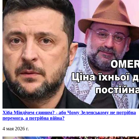
​Хіба Міндічем єдиним? - або Чому Зеленському не потрібна
перемога, а потрібна війна?
4 мая 2026 г.