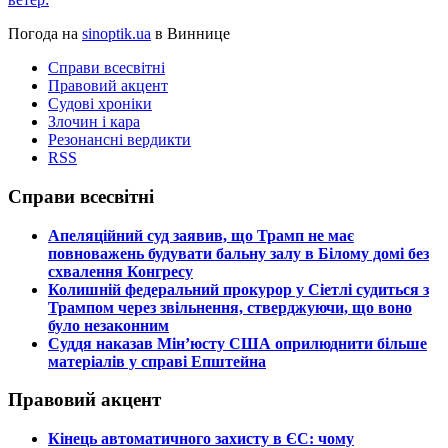
Погода на
sinoptik.ua
в Виннице
Справи всесвітні
Правовий акцент
Судові хроніки
Злочин і кара
Резонансні вердикти
RSS
Справи всесвітні
​Апеляційний суд заявив, що Трамп не має
повноважень будувати бальну залу в Білому домі без
схвалення Конгресу
​Колишній федеральний прокурор у Сіетлі судиться з
Трампом через звільнення, стверджуючи, що воно
було незаконним
​Суддя наказав Мін’юсту США оприлюднити більше
матеріалів у справі Епштейна
Правовий акцент
​Кінець автоматичного захисту в ЄС: чому