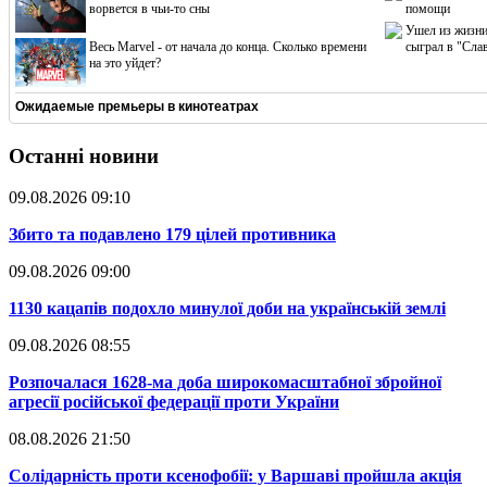
ворвется в чьи-то сны
помощи
Ушел из жизни
Весь Marvel - от начала до конца. Сколько времени
сыграл в "Сла
на это уйдет?
Ожидаемые премьеры в кинотеатрах
Останні новини
09.08.2026 09:10
​Збито та подавлено 179 цілей противника
09.08.2026 09:00
​1130 кацапів подохло минулої доби на українській землі
09.08.2026 08:55
​Розпочалася 1628-ма доба широкомасштабної збройної
агресії російської федерації проти України
08.08.2026 21:50
​Солідарність проти ксенофобії: у Варшаві пройшла акція