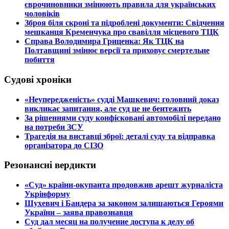
єврочиновники змінюють правила для українських
чоловіків
​Зброя біля скроні та підроблені документи: Свідчення
мешканця Кременчука про свавілля місцевого ТЦК
​Справа Володимира Гриценка: Як ТЦК на
Полтавщині змінює версії та приховує смертельне
побиття
Судові хроніки
​«Неупередженість» судді Машкевич: головний доказ
викликає запитання, але суд це не бентежить
​За рішеннями суду конфісковані автомобілі передано
на потреби ЗСУ
​Трагедія на виставці зброї: деталі суду та відправка
організатора до СІЗО
Резонансні вердикти
​«Суд» країни-окупанта продовжив арешт журналіста
Укрінформу
Шухевич і Бандера за законом залишаються Героями
України – заява правознавця
Суд дал месяц на получение доступа к делу об