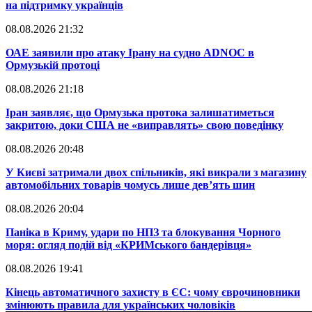
на підтримку українців
08.08.2026 21:32
​ОАЕ заявили про атаку Ірану на судно ADNOC в
Ормузькій протоці
08.08.2026 21:18
​Іран заявляє, що Ормузька протока залишатиметься
закритою, доки США не «виправлять» свою поведінку
08.08.2026 20:48
​У Києві затримали двох спільників, які викрали з магазину
автомобільних товарів чомусь лише дев’ять шин
08.08.2026 20:04
Паніка в Криму, удари по НПЗ та блокування Чорного
моря: огляд подій від «КРИМського бандерівця»
08.08.2026 19:41
​Кінець автоматичного захисту в ЄС: чому єврочиновники
змінюють правила для українських чоловіків