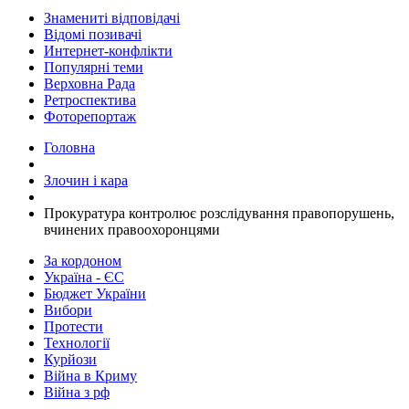
Знамениті відповідачі
Відомі позивачі
Интернет-конфлікти
Популярні теми
Верховна Рада
Ретроспектива
Фоторепортаж
Головна
Злочин і кара
Прокуратура контролює розслідування правопорушень,
вчинених правоохоронцями
За кордоном
Україна - ЄС
Бюджет України
Вибори
Протести
Технології
Курйози
Війна в Криму
Війна з рф