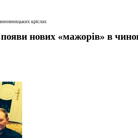
чиновницьких кріслах
 появи нових «мажорів» в чино