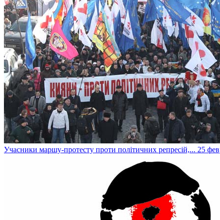
Учасники маршу-протесту проти політичних репресій,...
25 фев