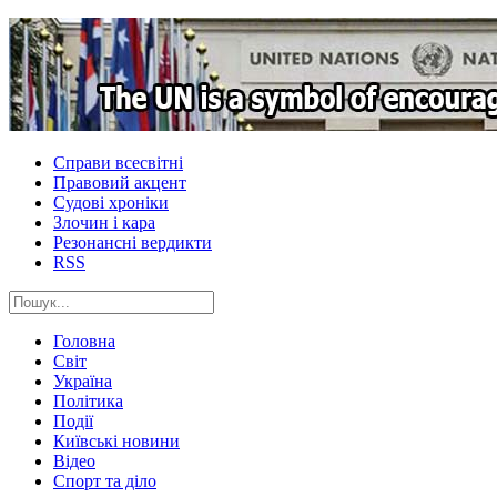
Справи всесвітні
Правовий акцент
Судові хроніки
Злочин і кара
Резонансні вердикти
RSS
Головна
Світ
Україна
Політика
Події
Київські новини
Відео
Спорт та діло