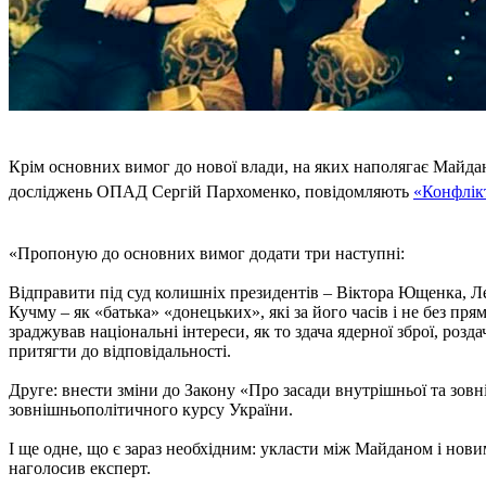
Крім основних вимог до нової влади, на яких наполягає Майда
досліджень ОПАД Сергій Пархоменко, повідомляють
«Конфлікт
«Пропоную до основних вимог додати три наступні:
Відправити під суд колишніх президентів – Віктора Ющенка, Л
Кучму – як «батька» «донецьких», які за його часів і не без п
зраджував національні інтереси, як то здача ядерної зброї, роз
притягти до відповідальності.
Друге: внести зміни до Закону «Про засади внутрішньої та зовн
зовнішньополітичного курсу України.
І ще одне, що є зараз необхідним: укласти між Майданом і нови
наголосив експерт.