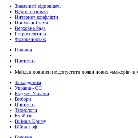
Знамениті відповідачі
Відомі позивачі
Интернет-конфлікти
Популярні теми
Верховна Рада
Ретроспектива
Фоторепортаж
Головна
Протести
Майдан повинен не допустити появи нових «мажорів» в 
За кордоном
Україна - ЄС
Бюджет України
Вибори
Протести
Технології
Курйози
Війна в Криму
Війна з рф
Головна