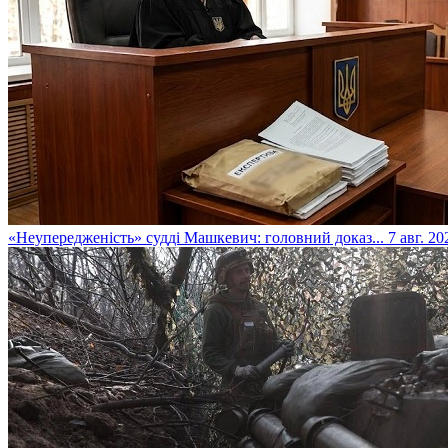
​«Неупередженість» судді Машкевич: головний доказ...
7 авг. 20