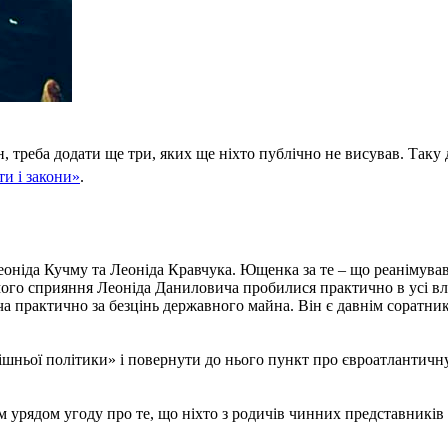
н, треба додати ще три, яких ще ніхто публічно не висував. Та
и і закони»
.
еоніда Кучму та Леоніда Кравчука. Ющенка за те – що реанімува
рямого сприяння Леоніда Даниловича пробилися практично в усі в
дача практично за безцінь державного майна. Він є давнім соратн
ішньої політики» і повернути до нього пункт про євроатлантичну 
м урядом угоду про те, що ніхто з родичів чинних представників 