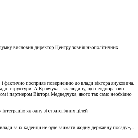
ку думку висловив директор Центру зовнішньополітичних
в і фактично посприяв поверненню до влади віктора януковича.
ладні структури. А Кравчука – як людину, що неодноразово
иком і партнером Віктора Медведчука, якого так само необхідно
інтеграцію як одну зі стратегічних цілей
влади за їх каденції не буде займати жодну державну посаду», -