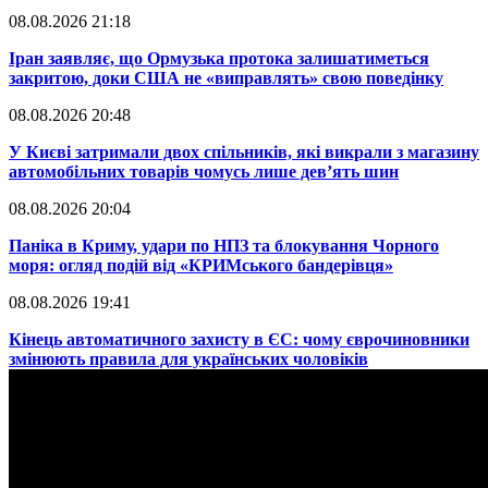
08.08.2026 21:18
​Іран заявляє, що Ормузька протока залишатиметься
закритою, доки США не «виправлять» свою поведінку
08.08.2026 20:48
​У Києві затримали двох спільників, які викрали з магазину
автомобільних товарів чомусь лише дев’ять шин
08.08.2026 20:04
Паніка в Криму, удари по НПЗ та блокування Чорного
моря: огляд подій від «КРИМського бандерівця»
08.08.2026 19:41
​Кінець автоматичного захисту в ЄС: чому єврочиновники
змінюють правила для українських чоловіків