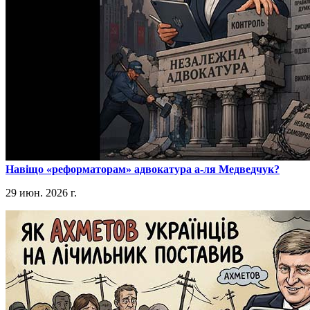
​Навіщо «реформаторам» адвокатура а-ля Медведчук?
29 июн. 2026 г.