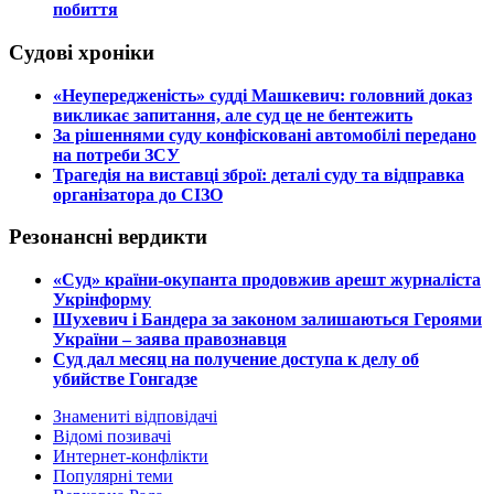
побиття
Судові хроніки
​«Неупередженість» судді Машкевич: головний доказ
викликає запитання, але суд це не бентежить
​За рішеннями суду конфісковані автомобілі передано
на потреби ЗСУ
​Трагедія на виставці зброї: деталі суду та відправка
організатора до СІЗО
Резонансні вердикти
​«Суд» країни-окупанта продовжив арешт журналіста
Укрінформу
Шухевич і Бандера за законом залишаються Героями
України – заява правознавця
Суд дал месяц на получение доступа к делу об
убийстве Гонгадзе
Знамениті відповідачі
Відомі позивачі
Интернет-конфлікти
Популярні теми