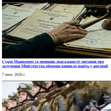
​Суддя Машкевич та принцип змагальності: питання про
залучення Міністерства оборони виникло навіть у апеляції
7 июн. 2026 г.