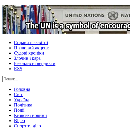
Справи всесвітні
Правовий акцент
Судові хроніки
Злочин і кара
Резонансні вердикти
RSS
Головна
Світ
Україна
Політика
Події
Київські новини
Відео
Спорт та діло