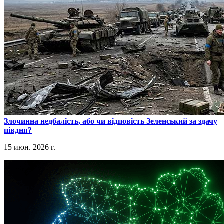
​Злочинна недбалість, або чи відповість Зеленський за здачу
півдня?
15 июн. 2026 г.