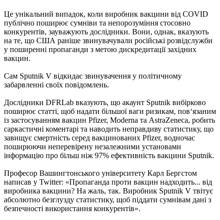
Це унікальний випадок, коли виробник вакцини від COVID
публічно поширює сумніви та непорозуміння стосовно
конкурентів, зауважують дослідники. Вони, однак, вказують
на те, що США раніше звинувачували російські розвідслужби
у поширенні пропаганди з метою дискредитації західних
вакцин.
Сам Sputnik V відкидає звинувачення у політичному
забарвленні своїх повідомлень.
Дослідники DFRLab вказують, що акаунт Sputnik вибірково
поширює статті, щоб надати більшої ваги ризикам, пов‘язаним
із застосуванням вакцин Pfizer, Moderna та AstraZeneca, робить
саркастичні коментарі та наводить неправдиву статистику, що
завищує смертність серед вакцинованих Pfizer, водночас
поширюючи неперевірену незалежними установами
інформацію про більш ніж 97% ефективність вакцини Sputnik.
Професор Вашингтонського університету Карл Бергстом
написав у Twitter: «Пропаганда проти вакцин надходить... від
виробника вакцини? На жаль, так. Виробник Sputnik V твітує
абсолютно безглузду статистику, щоб піддати сумнівам дані з
безпечності використання конкурентів».