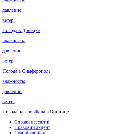
давление:
ветер:
Погода в
Донецке
влажность:
давление:
ветер:
Погода в
Симферополе
влажность:
давление:
ветер:
Погода на
sinoptik.ua
в Виннице
Справи всесвітні
Правовий акцент
Судові хроніки