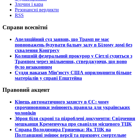
Злочин і кара
Резонансні вердикти
RSS
Справи всесвітні
​Апеляційний суд заявив, що Трамп не має
повноважень будувати бальну залу в Білому домі без
схвалення Конгресу
​Колишній федеральний прокурор у Сіетлі судиться з
Трампом через звільнення, стверджуючи, що воно
було незаконним
​Суддя наказав Мін’юсту США оприлюднити більше
матеріалів у справі Епштейна
Правовий акцент
​Кінець автоматичного захисту в ЄС: чому
єврочиновники змінюють правила для українських
чоловіків
​Зброя біля скроні та підроблені документи: Свідчення
мешканця Кременчука про свавілля місцевого ТЦК
​Справа Володимира Гриценка: Як ТЦК на
Полтавщині змінює версії та приховує смертельне