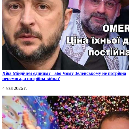
​Хіба Міндічем єдиним? - або Чому Зеленському не потрібна
перемога, а потрібна війна?
4 мая 2026 г.