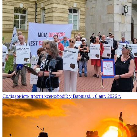
​Солідарність проти ксенофобії: у Варшаві...
8 авг. 2026 г.