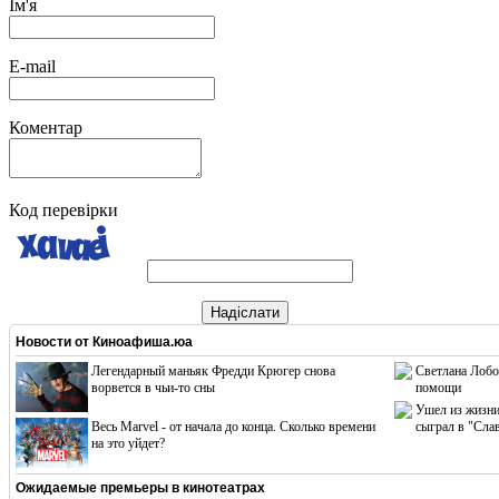
Ім'я
E-mail
Коментар
Код перевірки
Надіслати
Новости от
Киноафиша.юа
Легендарный маньяк Фредди Крюгер снова
Светлана Лобо
ворвется в чьи-то сны
помощи
Ушел из жизни
Весь Marvel - от начала до конца. Сколько времени
сыграл в "Сла
на это уйдет?
Ожидаемые премьеры в кинотеатрах