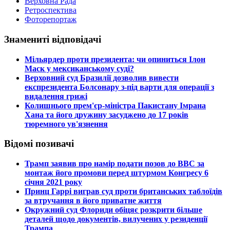
Верховна Рада
Ретроспектива
Фоторепортаж
Знамениті відповідачі
​Мільярдер проти президента: чи опиниться Ілон
Маск у мексиканському суді?
​Верховний суд Бразилії дозволив вивести
експрезидента Болсонару з-під варти для операції з
видалення грижі
​Колишнього прем'єр-міністра Пакистану Імрана
Хана та його дружину засуджено до 17 років
тюремного ув'язнення
Відомі позивачі
​Трамп заявив про намір подати позов до ВВС за
монтаж його промови перед штурмом Конгресу 6
січня 2021 року
​Принц Гаррі виграв суд проти британських таблоїдів
за втручання в його приватне життя
​Окружний суд Флориди обіцяє розкрити більше
деталей щодо документів, вилучених у резиденції
Трампа