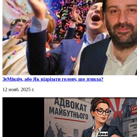
​ЗеМіндіч, або Як відрізати голову, що згнила?
12 нояб. 2025 г.