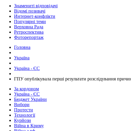
Знамениті відповідачі
Відомі позивачі
Интернет-конфлікти
Популярні теми
Верховна Рада
Ретроспектива
Фоторепортаж
Головна
Україна
Україна - ЄС
​ГПУ опублікувала перші результати розслідування причи
За кордоном
Україна - ЄС
Бюджет України
Вибори
Протести
Технології
Курйози
Війна в Криму
Війна з рф