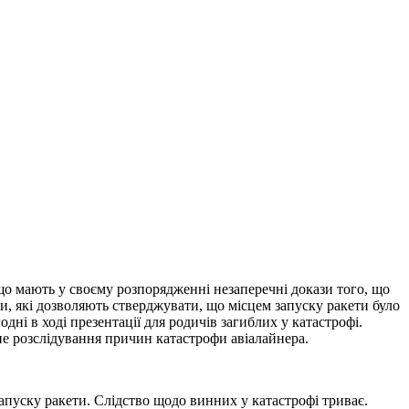
що мають у своєму розпорядженні незаперечні докази того, що
зи, які дозволяють стверджувати, що місцем запуску ракети було
ні в ході презентації для родичів загиблих у катастрофі.
ьне розслідування причин катастрофи авіалайнера.
 запуску ракети. Слідство щодо винних у катастрофі триває.