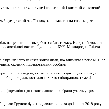
ерджують, що вони чули дуже інтенсивний і високий свистячий
. Через деякий час її знову завантажили на тягач марки
відь на це питання знадобиться багато часу. На даний момент
ня самохідної вогневої установки БУК. Міжнародна Слідча
 Україну, і хто наказав збити літак, що виконував рейс MH17?
лочинів, скоєних підозрюваними особами.
рмацію про свідків, які мали безпосереднє відношення до
ьної відповідальності для тих, хто співпрацюватиме зі
 інформацію про певних людей, які брали участь у цих
лідчою Групою було продовжено вчора до 1 січня 2018 року.