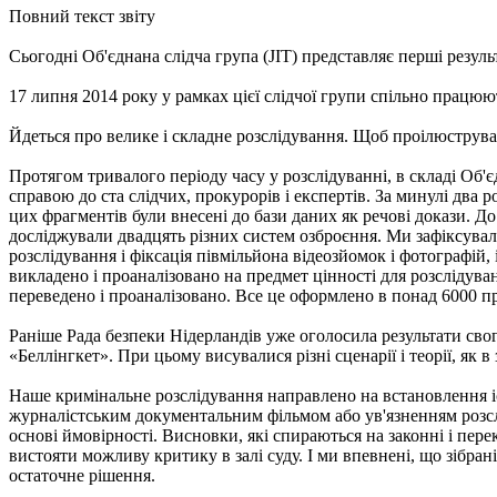
Повний текст звіту
Сьогодні Об'єднана слідча група (JIT) представляє перші резу
17 липня 2014 року у рамках цієї слідчої групи спільно працюют
Йдеться про велике і складне розслідування. Щоб проілюструват
Протягом тривалого періоду часу у розслідуванні, в складі Об'єд
справою до ста слідчих, прокурорів і експертів. За минулі два
цих фрагментів були внесені до бази даних як речові докази. До
досліджували двадцять різних систем озброєння. Ми зафіксували 
розслідування і фіксація півмільйона відеозйомок і фотографій,
викладено і проаналізовано на предмет цінності для розслідува
переведено і проаналізовано. Все це оформлено в понад 6000 п
Раніше Рада безпеки Нідерландів уже оголосила результати свог
«Беллінгкет». При цьому висувалися різні сценарії і теорії, як в
Наше кримінальне розслідування направлено на встановлення іс
журналістським документальним фільмом або ув'язненням розсл
основі ймовірності. Висновки, які спираються на законні і пер
вистояти можливу критику в залі суду. І ми впевнені, що зібра
остаточне рішення.