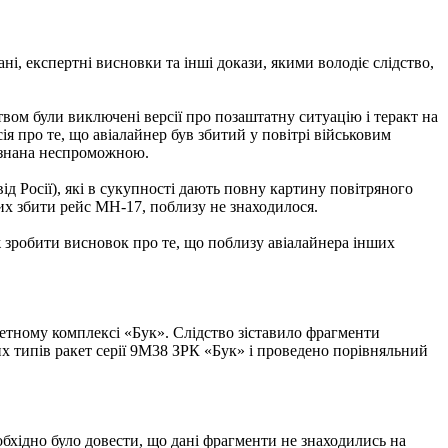
ані, експертні висновки та інші докази, якими володіє слідство,
ом були виключені версії про позаштатну ситуацію і теракт на
ія про те, що авіалайнер був збитий у повітрі військовим
визнана неспроможною.
ід Росії), які в сукупності дають повну картину повітряного
их збити рейс МН-17, поблизу не знаходилося.
ж зробити висновок про те, що поблизу авіалайнера інших
кетному комплексі «Бук». Слідство зіставило фрагменти
их типів ракет серії 9М38 ЗРК «Бук» і проведено порівняльний
бхідно було довести, що дані фрагменти не знаходились на