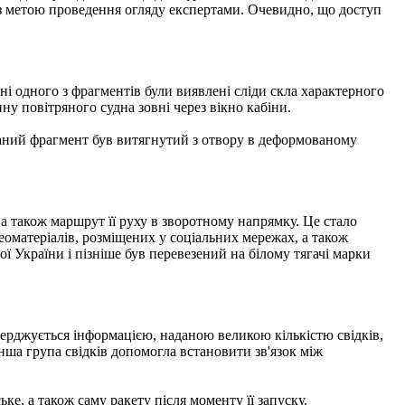
 з метою проведення огляду експертами. Очевидно, що доступ
ні одного з фрагментів були виявлені сліди скла характерного
ну повітряного судна зовні через вікно кабіни.
Даний фрагмент був витягнутий з отвору в деформованому
а також маршрут її руху в зворотному напрямку. Це стало
еоматеріалів, розміщених у соціальних мережах, а також
ої України і пізніше був перевезений на білому тягачі марки
ерджується інформацією, наданою великою кількістю свідків,
Інша група свідків допомогла встановити зв'язок між
ке, а також саму ракету після моменту її запуску.