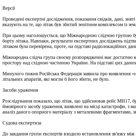
Версії
Проведені експертні дослідження, показання свідків, дані, зняті
вказують на те, що літак був збитий зенітним комплексом із зем
При цьому наголошується, що Міжнародною слідчою групою було 
борту літака. Навпаки, результати експертних досліджень підтве
літаком була перевірена, проте, на підставі радіолокаційних д
Міжнародна слідча група своєму розпорядженні має достатню кіл
простору над східною частиною України. На підставі цих даних
Минулого тижня Російська Федерація заявила про виявлення «но
літальних апаратів, які могли б його збити, не було.
Засоби ураження
Розслідування показало, що літак, що здійснював рейс МН17, б
ймовірного засобу ураження, виявлені на місці катастрофи, з м
аналіз даного опорного матеріалу з металевими фрагментами, з
Судова експертиза
До завдання групи експертів входило встановлення зв'язку мі