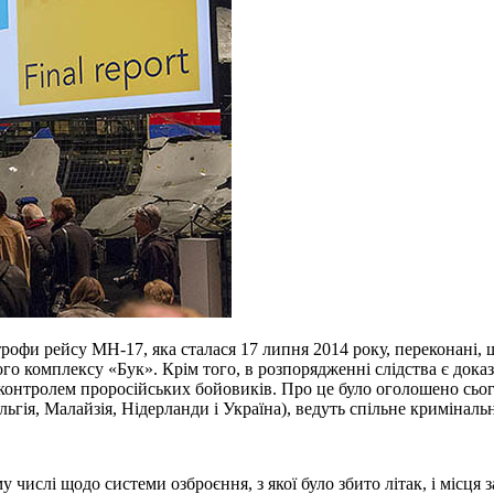
рофи рейсу МН-17, яка сталася 17 липня 2014 року, переконані, 
го комплексу «Бук». Крім того, в розпорядженні слідства є дока
 контролем проросійських бойовиків. Про це було оголошено сьогод
ьгія, Малайзія, Нідерланди і Україна), ведуть спільне кримінал
 числі щодо системи озброєння, з якої було збито літак, і місця