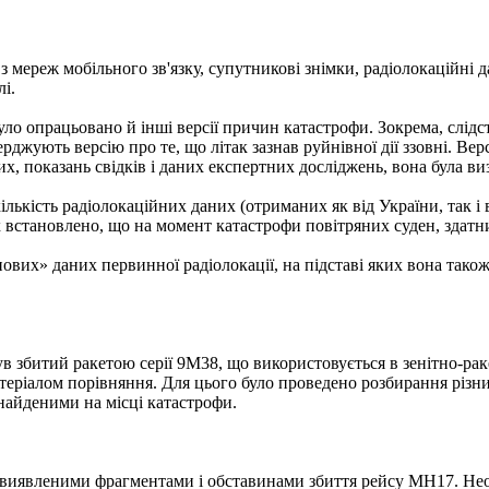
 з мереж мобільного зв'язку, супутникові знімки, радіолокаційні д
лі.
опрацьовано й інші версії причин катастрофи. Зокрема, слідств
рджують версію про те, що літак зазнав руйнівної дії ззовні. Верс
аних, показань свідків і даних експертних досліджень, вона була 
ькість радіолокаційних даних (отриманих як від України, так і в
 встановлено, що на момент катастрофи повітряних суден, здатн
вих» даних первинної радіолокації, на підставі яких вона тако
ув збитий ракетою серії 9М38, що використовується в зенітно-ра
атеріалом порівняння. Для цього було проведено розбирання різн
найденими на місці катастрофи.
ж виявленими фрагментами і обставинами збиття рейсу МН17. Нео