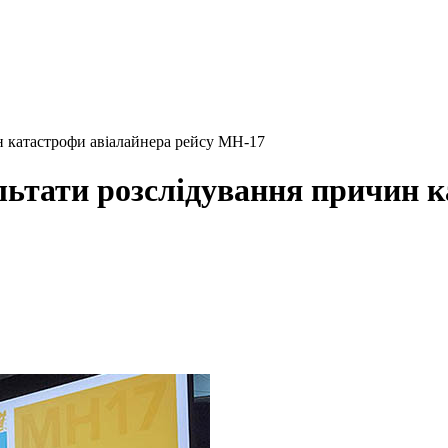
н катастрофи авіалайнера рейсу МН-17
льтати розслідування причин к