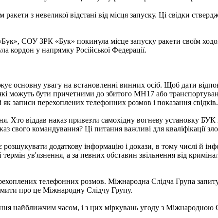
ком ракети з невеликої відстані від місця запуску. Ці свідки ств
«Бук», СОУ ЗРК «Бук» покинула місце запуску ракети своїм ходом
ула кордон у напрямку Російської Федерації.
еджує основну увагу на встановленні винних осіб. Щоб дати відпо
які можуть бути причетними до збитого MH17 або транспортуван
і як записи перехоплених телефонних розмов і показання свідків.
я. Хто віддав наказ привезти самохідну вогневу установку БУК в
каз свого командування? Ці питання важливі для кваліфікації з
розшукувати додаткову інформацію і докази, в тому числі й інфо
термін ув'язнення, а за певних обставин звільнення від кримінал
рехоплених телефонних розмов. Міжнародна Слідча Група запитує
домити про це Міжнародну Слідчу Групу.
ння найближчим часом, і з цих міркувань угоду з Міжнародною С