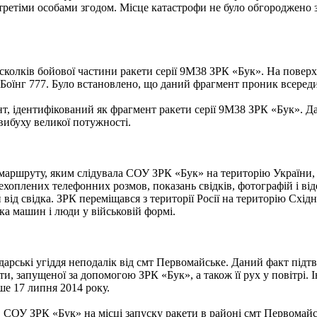
и третіми особами згодом. Місце катастрофи не було обгороджено
осколків бойової частини ракети серії 9М38 ЗРК «Бук». На поверх
а Боїнг 777. Було встановлено, що даний фрагмент проник всереди
нт, ідентифікований як фрагмент ракети серії 9М38 ЗРК «Бук». 
 вибуху великої потужності.
маршруту, яким слідувала СОУ ЗРК «Бук» на територію України, 
ехоплених телефонних розмов, показань свідків, фотографій і від
від свідка. ЗРК переміщався з території Росії на територію Східн
ка машин і люди у військовій формі.
рські угіддя неподалік від смт Первомайське. Даний факт підтв
ти, запущеної за допомогою ЗРК «Бук», а також її рух у повітрі. 
ше 17 липня 2014 року.
, СОУ ЗРК «Бук» на місці запуску ракети в районі смт Первомайсь