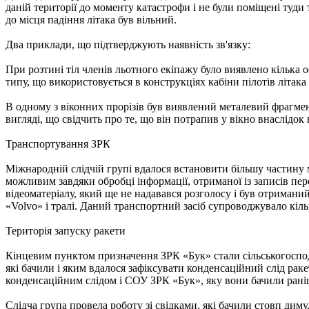
даній території до моменту катастрофи і не були поміщені туд
до місця падіння літака був вільний.
Два приклади, що підтверджують наявність зв'язку:
При розтині тіл членів льотного екіпажу було виявлено кілька 
типу, що використовується в конструкціях кабіни пілотів літак
В одному з віконних прорізів був виявлений металевий фрагме
вигляді, що свідчить про те, що він потрапив у вікно внаслідок
Транспортування ЗРК
Міжнародній слідчій групі вдалося встановити більшу частину 
можливим завдяки обробці інформації, отриманої із записів пер
відеоматеріалу, який ще не надавався розголосу і був отриманий 
«Volvo» і тралі. Даний транспортний засіб супроводжувало кіль
Територія запуску ракети
Кінцевим пунктом призначення ЗРК «Бук» стали сільськогоспода
які бачили і яким вдалося зафіксувати конденсаційний слід раке
конденсаційним слідом і СОУ ЗРК «Бук», яку вони бачили рані
Слідча група провела роботу зі свідками, які бачили стовп диму