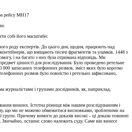
ера рейсу МН17
ни.
ити собі його масштаби:
ізного роду експертів. До цього дня, щодня, працюють над
контейнерів, що вміщають тисячі фрагментів та уламків. 1448 з
могу, і на багато з них була отримана відповідь. Ми
 предмет цінності для розслідування. Було проведено ретельне
150 000 записаних телефонних розмов, зміст яких було коротко
 телефонних розмов було повністю і ретельно зафіксовано,
ма журналістами і групами дослідників, як, наприклад,
ування винних. Істотна різниця між нашим розслідуванням і
тому, що ми не можемо обмежитися висновками, зробленими на
ої групи. Причому вимоги до доказів високі – ці докази повинні
. Звичайно, останнє слово належить суду. Саме він винесе