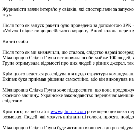
Журналісти взяли інтерв'ю у свідків, які спостерігали за запус
звук.
Після того як запуск ракети було проведено за допомогою ЗРК 
«Volvo» і відвезли до російського кордону. Вночі колона перетн
Винні особи
Після того як ми визначили, що сталося, слідство наразі зосер
Міжнародна Слідча Група встановила особи майже 100 людей, 
Група отримувала відомості про цих людей з різних джерел, так
Крім цього ведеться розслідування щодо структури командуванн
Екіпаж бука приймав рішення самостійно, або він виконував на
Міжнародна Слідча Група хоче підкреслити, що вона продовжує 
скоєного злочину. Українське законодавство передбачає менший 
слідством.
Крім того, на веб-сайті
www.jitmh17.com
розміщено декілька пе
розмовах. Людей, які можуть впізнати ці голоси, просять пові
Міжнародна Слідча Група буде активно включена до розслідува