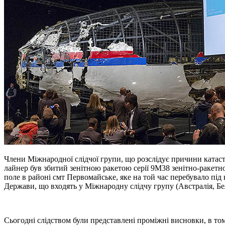
Члени Міжнародної слідчої групи, що розслідує причини катаст
лайнер був збитий зенітною ракетою серії 9М38 зенітно-ракетно
поле в районі смт Первомайське, яке на той час перебувало під
Держави, що входять у Міжнародну слідчу групу (Австралія, Бел
Сьогодні слідством були представлені проміжні висновки, в тому