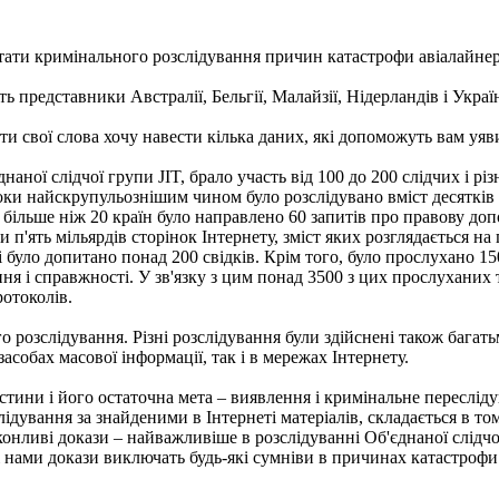
льтати кримінального розслідування причин катастрофи авіалайн
ь представники Австралії, Бельгії, Малайзії, Нідерландів і Украї
и свої слова хочу навести кілька даних, які допоможуть вам уяв
наної слідчої групи JIT, брало участь від 100 до 200 слідчих і р
 роки найскрупульознішим чином було розслідувано вміст десятків 
 більше ніж 20 країн було направлено 60 запитів про правову допо
п'ять мільярдів сторінок Інтернету, зміст яких розглядається на
 і було допитано понад 200 свідків. Крім того, було прослухано 
ння і справжності. У зв'язку з цим понад 3500 з цих прослуханих
ротоколів.
о розслідування. Різні розслідування були здійснені також багать
 засобах масової інформації, так і в мережах Інтернету.
тини і його остаточна мета – виявлення і кримінальне переслід
ідування за знайденими в Інтернеті матеріалів, складається в 
еконливі докази – найважливіше в розслідуванні Об'єднаної слідч
ні нами докази виключать будь-які сумніви в причинах катастрофи