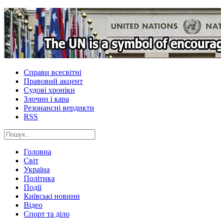
Справи всесвітні
Правовий акцент
Судові хроніки
Злочин і кара
Резонансні вердикти
RSS
Головна
Світ
Україна
Політика
Події
Київські новини
Відео
Спорт та діло