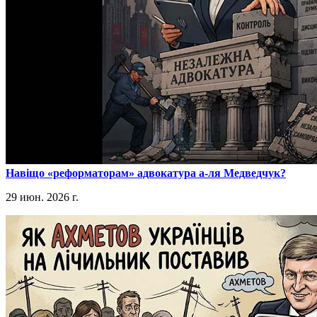
​Навіщо «реформаторам» адвокатура а-ля Медведчук?
29 июн. 2026 г.