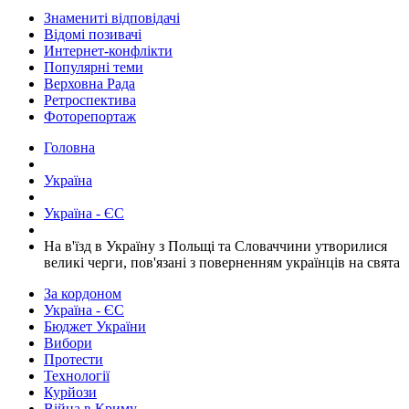
Знамениті відповідачі
Відомі позивачі
Интернет-конфлікти
Популярні теми
Верховна Рада
Ретроспектива
Фоторепортаж
Головна
Україна
Україна - ЄС
​На в'їзд в Україну з Польщі та Словаччини утворилися
великі черги, пов'язані з поверненням українців на свята
За кордоном
Україна - ЄС
Бюджет України
Вибори
Протести
Технології
Курйози
Війна в Криму