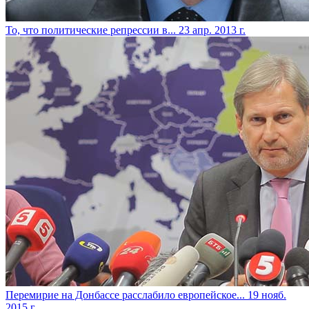
То, что политические репрессии в...
23 апр. 2013 г.
Перемирие на Донбассе расслабило европейское...
19 нояб.
2015 г.