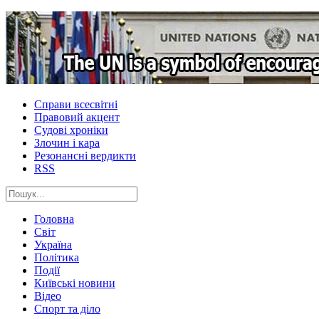
Справи всесвітні
Правовий акцент
Судові хроніки
Злочин і кара
Резонансні вердикти
RSS
Головна
Світ
Україна
Політика
Події
Київські новини
Відео
Спорт та діло