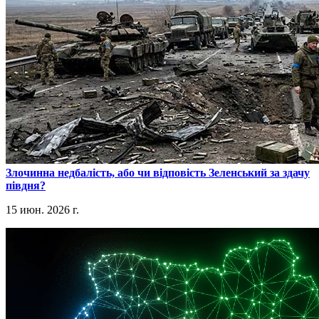
​Злочинна недбалість, або чи відповість Зеленський за здачу
півдня?
15 июн. 2026 г.