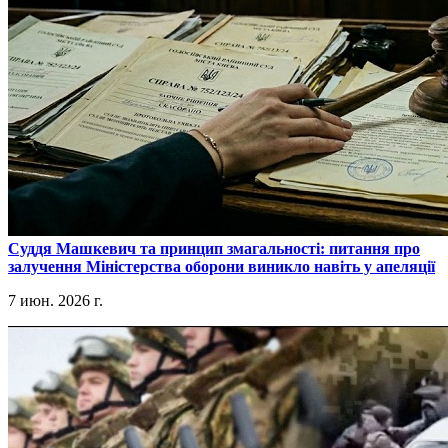
​Суддя Машкевич та принцип змагальності: питання про
залучення Міністерства оборони виникло навіть у апеляції
7 июн. 2026 г.