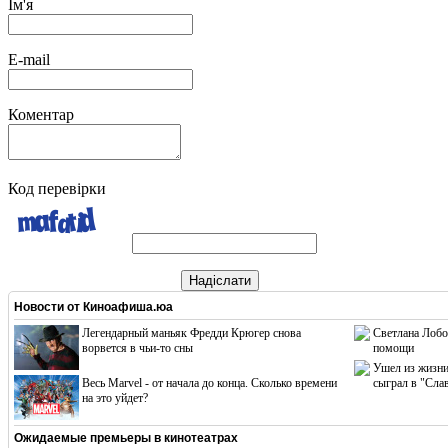
Ім'я
E-mail
Коментар
Код перевірки
Надіслати
Новости от
Киноафиша.юа
Легендарный маньяк Фредди Крюгер снова
Светлана Лобо
ворвется в чьи-то сны
помощи
Ушел из жизни
Весь Marvel - от начала до конца. Сколько времени
сыграл в "Сла
на это уйдет?
Ожидаемые премьеры в кинотеатрах