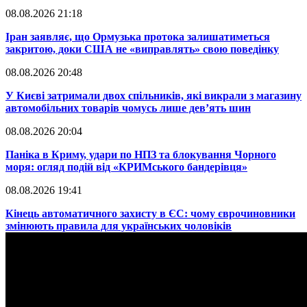
08.08.2026 21:18
​Іран заявляє, що Ормузька протока залишатиметься
закритою, доки США не «виправлять» свою поведінку
08.08.2026 20:48
​У Києві затримали двох спільників, які викрали з магазину
автомобільних товарів чомусь лише дев’ять шин
08.08.2026 20:04
Паніка в Криму, удари по НПЗ та блокування Чорного
моря: огляд подій від «КРИМського бандерівця»
08.08.2026 19:41
​Кінець автоматичного захисту в ЄС: чому єврочиновники
змінюють правила для українських чоловіків