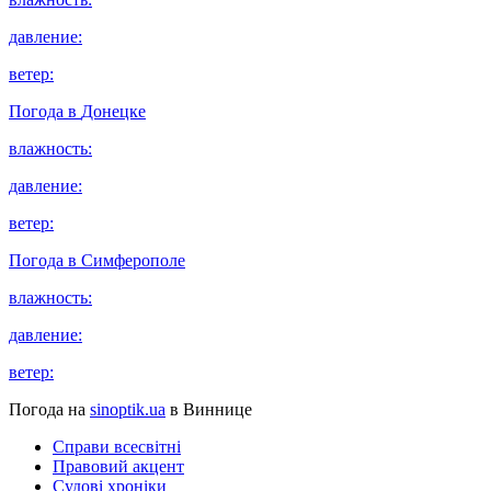
давление:
ветер:
Погода в
Донецке
влажность:
давление:
ветер:
Погода в
Симферополе
влажность:
давление:
ветер:
Погода на
sinoptik.ua
в Виннице
Справи всесвітні
Правовий акцент
Судові хроніки