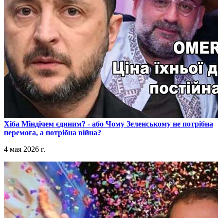
​Хіба Міндічем єдиним? - або Чому Зеленському не потрібна
перемога, а потрібна війна?
4 мая 2026 г.