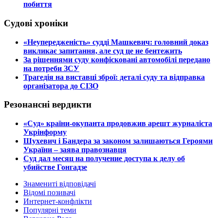
побиття
Судові хроніки
​«Неупередженість» судді Машкевич: головний доказ
викликає запитання, але суд це не бентежить
​За рішеннями суду конфісковані автомобілі передано
на потреби ЗСУ
​Трагедія на виставці зброї: деталі суду та відправка
організатора до СІЗО
Резонансні вердикти
​«Суд» країни-окупанта продовжив арешт журналіста
Укрінформу
Шухевич і Бандера за законом залишаються Героями
України – заява правознавця
Суд дал месяц на получение доступа к делу об
убийстве Гонгадзе
Знамениті відповідачі
Відомі позивачі
Интернет-конфлікти
Популярні теми