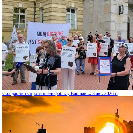
​Солідарність проти ксенофобії: у Варшаві...
8 авг. 2026 г.