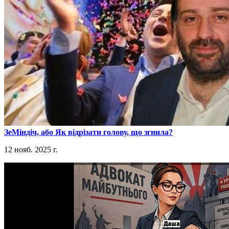
​ЗеМіндіч, або Як відрізати голову, що згнила?
12 нояб. 2025 г.