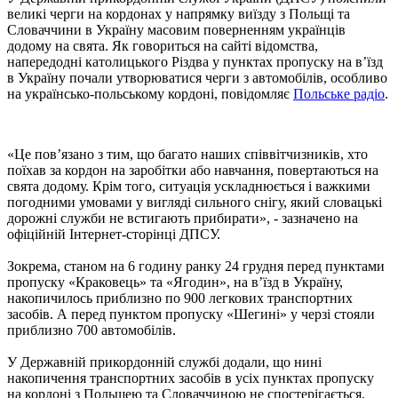
великі черги на кордонах у напрямку виїзду з Польщі та
Словаччини в Україну масовим поверненням українців
додому на свята. Як говориться на сайті відомства,
напередодні католицького Різдва у пунктах пропуску на в’їзд
в Україну почали утворюватися черги з автомобілів, особливо
на українсько-польському кордоні, повідомляє
Польське радіо
.
«Це пов’язано з тим, що багато наших співвітчизників, хто
поїхав за кордон на заробітки або навчання, повертаються на
свята додому. Крім того, ситуація ускладнюється і важкими
погодними умовами у вигляді сильного снігу, який словацькі
дорожні служби не встигають прибирати», - зазначено на
офіційній Інтернет-сторінці ДПСУ.
Зокрема, станом на 6 годину ранку 24 грудня перед пунктами
пропуску «Краковець» та «Ягодин», на в’їзд в Україну,
накопичилось приблизно по 900 легкових транспортних
засобів. А перед пунктом пропуску «Шегині» у черзі стояли
приблизно 700 автомобілів.
У Державній прикордонній службі додали, що нині
накопичення транспортних засобів в усіх пунктах пропуску
на кордоні з Польщею та Словаччиною не спостерігається.