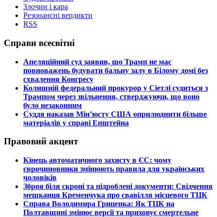
Злочин і кара
Резонансні вердикти
RSS
Справи всесвітні
​Апеляційний суд заявив, що Трамп не має
повноважень будувати бальну залу в Білому домі без
схвалення Конгресу
​Колишній федеральний прокурор у Сіетлі судиться з
Трампом через звільнення, стверджуючи, що воно
було незаконним
​Суддя наказав Мін’юсту США оприлюднити більше
матеріалів у справі Епштейна
Правовий акцент
​Кінець автоматичного захисту в ЄС: чому
єврочиновники змінюють правила для українських
чоловіків
​Зброя біля скроні та підроблені документи: Свідчення
мешканця Кременчука про свавілля місцевого ТЦК
​Справа Володимира Гриценка: Як ТЦК на
Полтавщині змінює версії та приховує смертельне