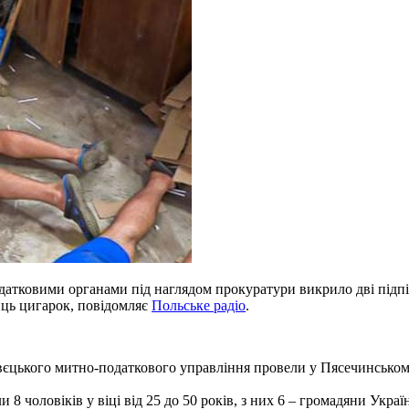
одатковими органами під наглядом прокуратури викрило дві підп
иць цигарок, повідомляє
Польське радіо
.
овєцького митно-податкового управління провели у Пясечинськом
и 8 чоловіків у віці від 25 до 50 років, з них 6 – громадяни Ук