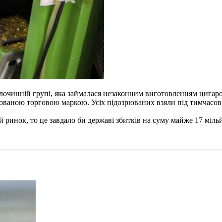
злочинній групі, яка займалася незаконним виготовленням цигар
ованою торговою маркою. Усіх підозрюваних взяли під тимчасов
ринок, то це завдало би державі збитків на суму майже 17 мільйо