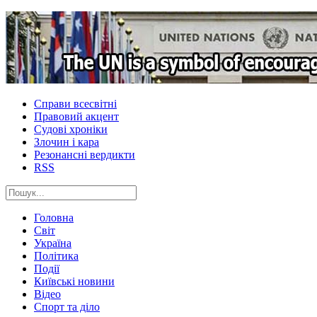
Справи всесвітні
Правовий акцент
Судові хроніки
Злочин і кара
Резонансні вердикти
RSS
Головна
Світ
Україна
Політика
Події
Київські новини
Відео
Спорт та діло