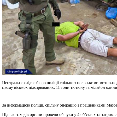
Центральне слідче бюро поліції спільно з польськими митно-п
цьому вісьмох підозрюваних, 11 тонн тютюну та мільйон один
За інформацією поліції, спільну операцію з працівниками Маз
Під час заходів органи провели обшуки у 4 об’єктах та затримал