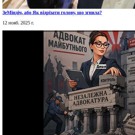
​ЗеМіндіч, або Як відрізати голову, що згнила?
12 нояб. 2025 г.