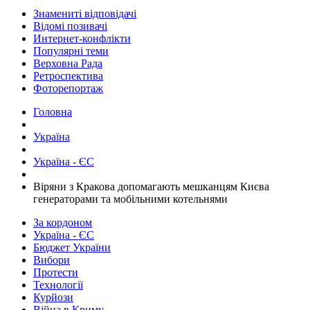
Знамениті відповідачі
Відомі позивачі
Интернет-конфлікти
Популярні теми
Верховна Рада
Ретроспектива
Фоторепортаж
Головна
Україна
Україна - ЄС
​Віряни з Кракова допомагають мешканцям Києва
генераторами та мобільними котельнями
За кордоном
Україна - ЄС
Бюджет України
Вибори
Протести
Технології
Курйози
Війна в Криму