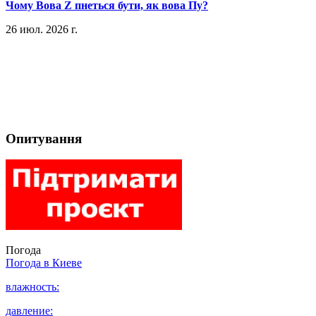
​Чому Вова Z пнеться бути, як вова Пу?
26 июл. 2026 г.
Опитування
Погода
Погода в
Киеве
влажность:
давление: