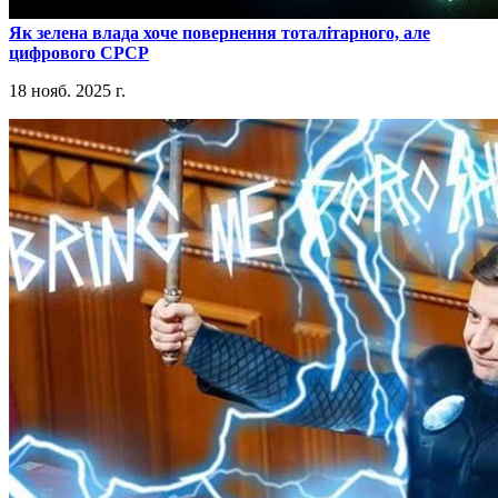
​Як зелена влада хоче повернення тоталітарного, але
цифрового СРСР
18 нояб. 2025 г.