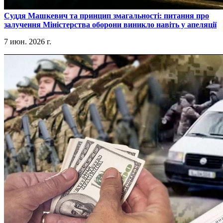
​Суддя Машкевич та принцип змагальності: питання про
залучення Міністерства оборони виникло навіть у апеляції
7 июн. 2026 г.