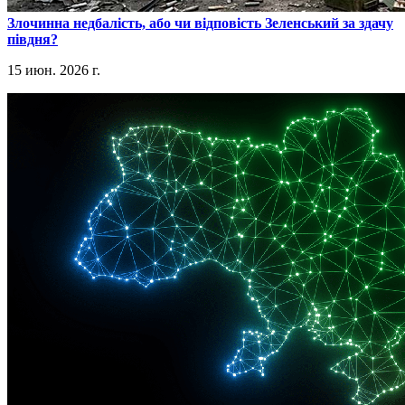
​Злочинна недбалість, або чи відповість Зеленський за здачу
півдня?
15 июн. 2026 г.