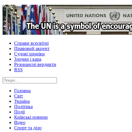
Справи всесвітні
Правовий акцент
Судові хроніки
Злочин і кара
Резонансні вердикти
RSS
Головна
Світ
Україна
Політика
Події
Київські новини
Відео
Спорт та діло