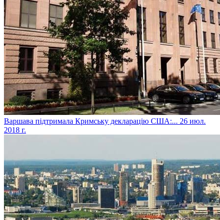
​Варшава підтримала Кримську декларацію США:...
26 июл.
2018 г.