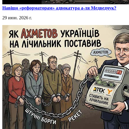
​Навіщо «реформаторам» адвокатура а-ля Медведчук?
29 июн. 2026 г.