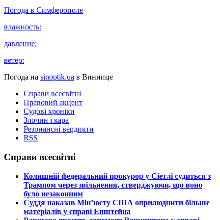
Погода в
Симферополе
влажность:
давление:
ветер:
Погода на
sinoptik.ua
в Виннице
Справи всесвітні
Правовий акцент
Судові хроніки
Злочин і кара
Резонансні вердикти
RSS
Справи всесвітні
​Колишній федеральний прокурор у Сіетлі судиться з
Трампом через звільнення, стверджуючи, що воно
було незаконним
​Суддя наказав Мін’юсту США оприлюднити більше
матеріалів у справі Епштейна