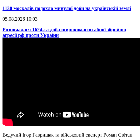
​1130 москалів подохло минулої доби на українській землі
05.08.2026 10:03
​Розпочалася 1624-та доба широкомасштабної збройної
агресії рф проти України
Ведучий Ігор Гаврищак та військовий експерт Роман Світан