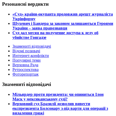
Резонансні вердикти
​«Суд» країни-окупанта продовжив арешт журналіста
Укрінформу
Шухевич і Бандера за законом залишаються Героями
України – заява правознавця
Суд дал месяц на получение доступа к делу об
убийстве Гонгадзе
Знамениті відповідачі
Відомі позивачі
Интернет-конфлікти
Популярні теми
Верховна Рада
Ретроспектива
Фоторепортаж
Знамениті відповідачі
​Мільярдер проти президента: чи опиниться Ілон
Маск у мексиканському суді?
​Верховний суд Бразилії дозволив вивести
експрезидента Болсонару з-під варти для операції з
видалення грижі