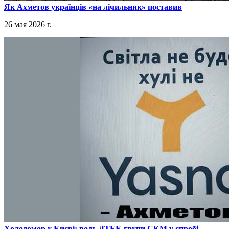
​Як Ахметов українців «на лічильник» поставив
26 мая 2026 г.
​Холодомор у Києві: роль ДТЕК групи СКМ у спробі