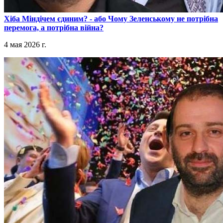
​Хіба Міндічем єдиним? - або Чому Зеленському не потрібна
перемога, а потрібна війна?
4 мая 2026 г.