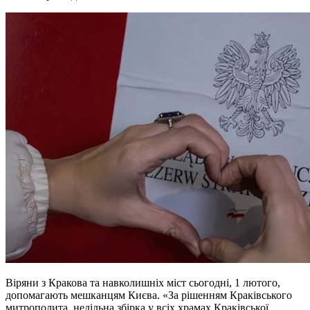
Віряни з Кракова та навколишніх міст сьогодні, 1 лютого,
допомагають мешканцям Києва. «За рішенням Краківського
митрополита, недільна збірка у всіх храмах Краківської