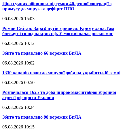
​Ціна гучних обіцянок: підсумки 40-денної «операції з
примусу до миру» та дефіцит ППО
06.08.2026 15:03
​Роман Світан: Зараз! путін зірвався: Криму хана.Там
блекаут і голод накрив рф. У москві палає роскосмос
06.08.2026 10:12
​Збито та подавлено 66 ворожих БпЛА
06.08.2026 10:02
​1330 кацапів подохло минулої доби на українсській землі
06.08.2026 09:50
​Розпочалася 1625-та доба широкомасштабної збройної
агресії рф проти України
05.08.2026 10:24
​Збито та подавлено 98 ворожих БпЛА
05.08.2026 10:15