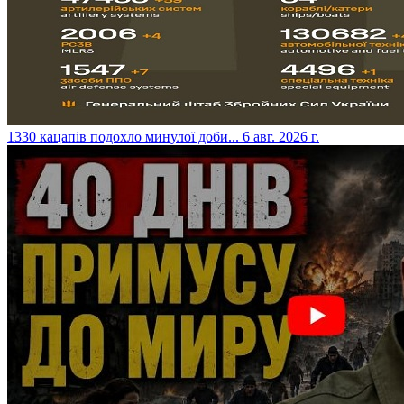
​1330 кацапів подохло минулої доби...
6 авг. 2026 г.