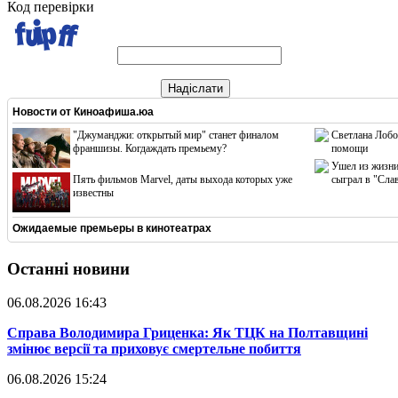
Код перевірки
Надіслати
Новости от
Киноафиша.юа
"Джуманджи: открытый мир" станет финалом
Светлана Лобо
франшизы. Когдаждать премьему?
помощи
Ушел из жизни
Пять фильмов Marvel, даты выхода которых уже
сыграл в "Сла
известны
Ожидаемые премьеры в кинотеатрах
Останні новини
06.08.2026 16:43
​Справа Володимира Гриценка: Як ТЦК на Полтавщині
змінює версії та приховує смертельне побиття
06.08.2026 15:24