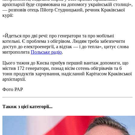
архієпархії буде спрямована на допомогу українській столиці»,
— розповів отець Пйотр Студницький, речник Краківської
курії:
«Йдеться про дві речі: про генератори та про мобільні
котельні. Є проблема з обігрівом. Людям треба забезпечити
доступ до електроенергії, а відтак — і до тепла», цитує слова
митрополита
Польське радіо
.
Цього тижня до Києва прибув перший вантаж допомоги, що
містив 172 генератори, понад вісім сотень обігрівачів та 6
тонн продуктів харчування, надісланий Карітасом Краківської
архієпархії.
Фото РАР
Також з цієї категорії...