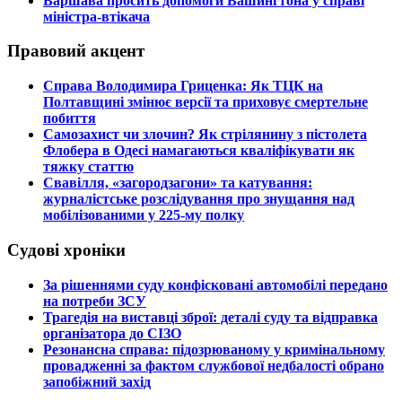
​Варшава просить допомоги Вашингтона у справі
міністра-втікача
Правовий акцент
​Справа Володимира Гриценка: Як ТЦК на
Полтавщині змінює версії та приховує смертельне
побиття
​Самозахист чи злочин? Як стрілянину з пістолета
Флобера в Одесі намагаються кваліфікувати як
тяжку статтю
​Свавілля, «загородзагони» та катування:
журналістське розслідування про знущання над
мобілізованими у 225-му полку
Судові хроніки
​За рішеннями суду конфісковані автомобілі передано
на потреби ЗСУ
​Трагедія на виставці зброї: деталі суду та відправка
організатора до СІЗО
​Резонансна справа: підозрюваному у кримінальному
провадженні за фактом службової недбалості обрано
запобіжний захід