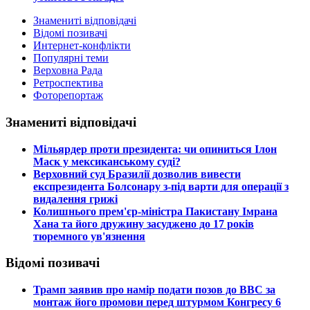
Знамениті відповідачі
Відомі позивачі
Интернет-конфлікти
Популярні теми
Верховна Рада
Ретроспектива
Фоторепортаж
Знамениті відповідачі
​Мільярдер проти президента: чи опиниться Ілон
Маск у мексиканському суді?
​Верховний суд Бразилії дозволив вивести
експрезидента Болсонару з-під варти для операції з
видалення грижі
​Колишнього прем'єр-міністра Пакистану Імрана
Хана та його дружину засуджено до 17 років
тюремного ув'язнення
Відомі позивачі
​Трамп заявив про намір подати позов до ВВС за
монтаж його промови перед штурмом Конгресу 6