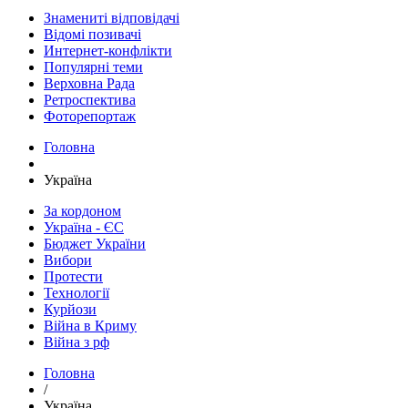
Знамениті відповідачі
Відомі позивачі
Интернет-конфлікти
Популярні теми
Верховна Рада
Ретроспектива
Фоторепортаж
Головна
Україна
За кордоном
Україна - ЄС
Бюджет України
Вибори
Протести
Технології
Курйози
Війна в Криму
Війна з рф
Головна
/
Україна