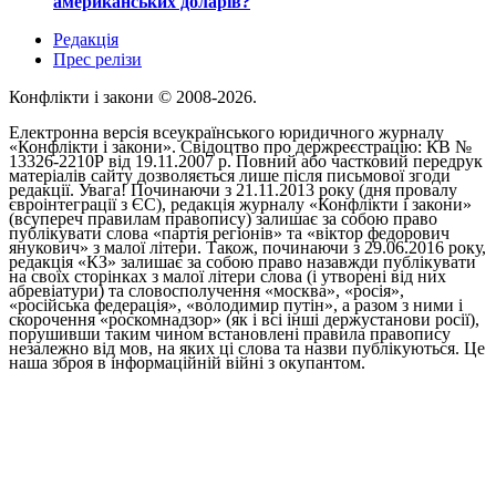
американських доларів?
Редакція
Прес релізи
Конфлікти і закони © 2008-2026.
Електронна версія всеукраїнського юридичного журналу
«Конфлікти і закони». Свідоцтво про держреєстрацію: КВ №
13326-2210Р від 19.11.2007 р. Повний або частковий передрук
матеріалів сайту дозволяється лише після письмової згоди
редакції. Увага! Починаючи з 21.11.2013 року (дня провалу
євроінтеграції з ЄС), редакція журналу «Конфлікти і закони»
(всупереч правилам правопису) залишає за собою право
публікувати слова «партія регіонів» та «віктор федорович
янукович» з малої літери. Також, починаючи з 29.06.2016 року,
редакція «КЗ» залишає за собою право назавжди публікувати
на своїх сторінках з малої літери слова (і утворені від них
абревіатури) та словосполучення «москва», «росія»,
«російська федерація», «володимир путін», а разом з ними і
скорочення «роскомнадзор» (як і всі інші держустанови росії),
порушивши таким чином встановлені правила правопису
незалежно від мов, на яких ці слова та назви публікуються. Це
наша зброя в інформаційній війні з окупантом.