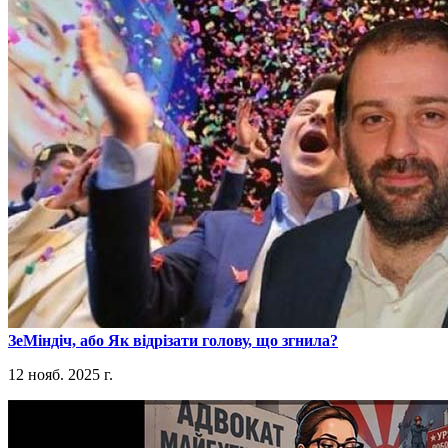
​ЗеМіндіч, або Як відрізати голову, що згнила?
12 нояб. 2025 г.