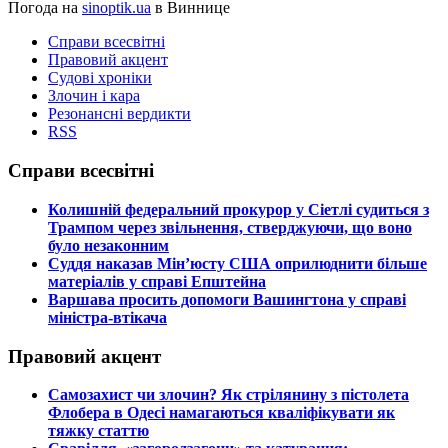
Погода на
sinoptik.ua
в Виннице
Справи всесвітні
Правовий акцент
Судові хроніки
Злочин і кара
Резонансні вердикти
RSS
Справи всесвітні
​Колишній федеральний прокурор у Сіетлі судиться з
Трампом через звільнення, стверджуючи, що воно
було незаконним
​Суддя наказав Мін’юсту США оприлюднити більше
матеріалів у справі Епштейна
​Варшава просить допомоги Вашингтона у справі
міністра-втікача
Правовий акцент
​Самозахист чи злочин? Як стрілянину з пістолета
Флобера в Одесі намагаються кваліфікувати як
тяжку статтю