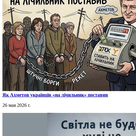
​Як Ахметов українців «на лічильник» поставив
26 мая 2026 г.