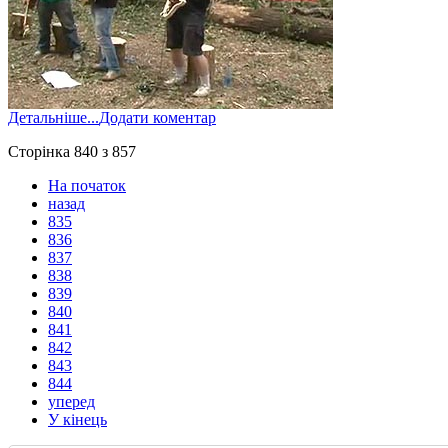
Детальніше...
Додати коментар
Сторінка 840 з 857
На початок
назад
835
836
837
838
839
840
841
842
843
844
уперед
У кінець