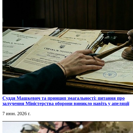
​Суддя Машкевич та принцип змагальності: питання про
залучення Міністерства оборони виникло навіть у апеляції
7 июн. 2026 г.