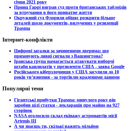
січня 2021 року
​Принц Гаррі виграв суд проти британських таблоїдів
за втручання в його приватне життя
​Окружний суд Флориди обіцяє розкрити більше
деталей щодо документів, вилучених у резиденції
Трампа
Інтернет-конфлікти
​Цифрові загадки за зачиненими дверима: що
приховують дивні сигнали з Вашингтона?
​Іранська група намагається атакувати виборчі
штаби кандидатів у президенти США - заява Google
​Російського кіберзлочинця у США засудили до 10
років ув’язнення - за торгівлю краденими даними
Популярні теми
​Гігантські прибутки Трампа: минулого року він
заробив цілі статки - декларація про майно на 927
сторінок
​NASA оголосило склад екіпажу астронавтів місії
Artemis III
​А чи знаєшь ти, скількі важить мільйон