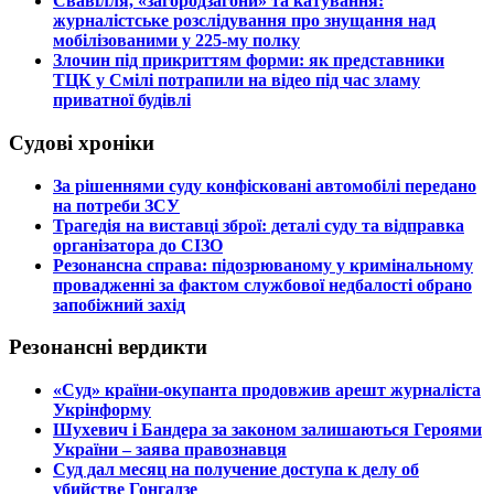
​Свавілля, «загородзагони» та катування:
журналістське розслідування про знущання над
мобілізованими у 225-му полку
​Злочин під прикриттям форми: як представники
ТЦК у Смілі потрапили на відео під час зламу
приватної будівлі
Судові хроніки
​За рішеннями суду конфісковані автомобілі передано
на потреби ЗСУ
​Трагедія на виставці зброї: деталі суду та відправка
організатора до СІЗО
​Резонансна справа: підозрюваному у кримінальному
провадженні за фактом службової недбалості обрано
запобіжний захід
Резонансні вердикти
​«Суд» країни-окупанта продовжив арешт журналіста
Укрінформу
Шухевич і Бандера за законом залишаються Героями
України – заява правознавця
Суд дал месяц на получение доступа к делу об
убийстве Гонгадзе