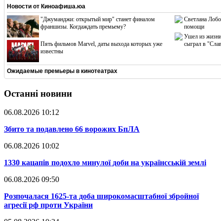
Новости от
Киноафиша.юа
"Джуманджи: открытый мир" станет финалом
Светлана Лобо
франшизы. Когдаждать премьему?
помощи
Ушел из жизни
Пять фильмов Marvel, даты выхода которых уже
сыграл в "Сла
известны
Ожидаемые премьеры в кинотеатрах
Останні новини
06.08.2026 10:12
​Збито та подавлено 66 ворожих БпЛА
06.08.2026 10:02
​1330 кацапів подохло минулої доби на українсській землі
06.08.2026 09:50
​Розпочалася 1625-та доба широкомасштабної збройної
агресії рф проти України