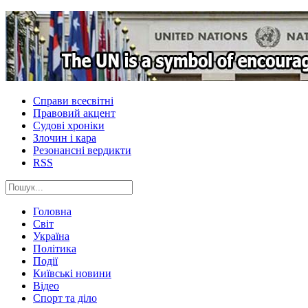
Справи всесвітні
Правовий акцент
Судові хроніки
Злочин і кара
Резонансні вердикти
RSS
Головна
Світ
Україна
Політика
Події
Київські новини
Відео
Спорт та діло