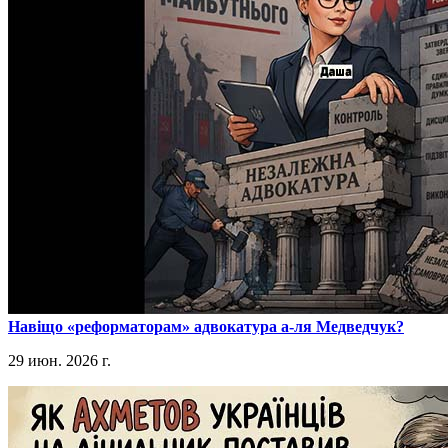
​Навіщо «реформаторам» адвокатура а-ля Медведчук?
29 июн. 2026 г.