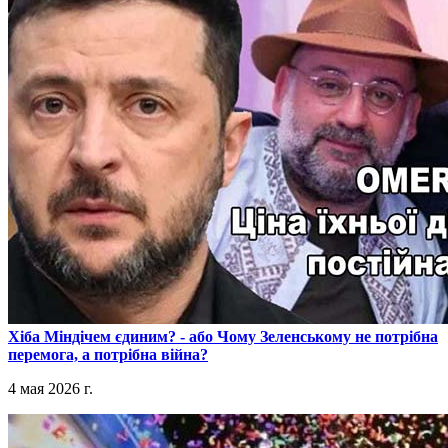
​Хіба Міндічем єдиним? - або Чому Зеленському не потрібна
перемога, а потрібна війна?
4 мая 2026 г.