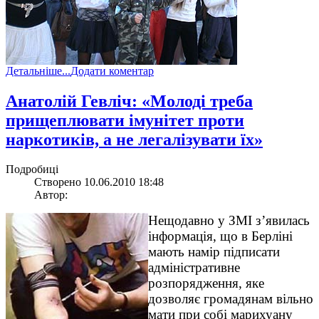
Детальніше...
Додати коментар
Анатолій Гевліч: «Молоді треба
прищеплювати імунітет проти
наркотиків, а не легалізувати їх»
Подробиці
Створено 10.06.2010 18:48
Автор:
Нещодавно у ЗМІ з’явилась
інформація, що в Берліні
мають намір підписати
адміністративне
розпорядження, яке
дозволяє громадянам вільно
мати при собі марихуану