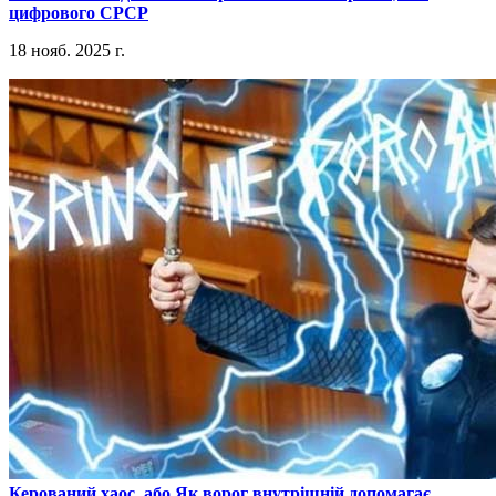
цифрового СРСР
18 нояб. 2025 г.
​Керований хаос, або Як ворог внутрішній допомагає