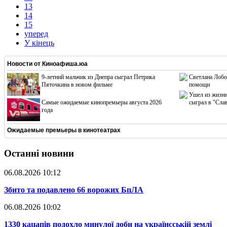
13
14
15
уперед
У кінець
Новости от
Киноафиша.юа
9-летний мальчик из Днепра сыграл Петрика
Светлана Лобо
Пяточкина в новом фильме
помощи
Ушел из жизни
Cамые ожидаемые кинопремьеры августа 2026
сыграл в "Сла
года
Ожидаемые премьеры в кинотеатрах
Останні новини
06.08.2026 10:12
​Збито та подавлено 66 ворожих БпЛА
06.08.2026 10:02
​1330 кацапів подохло минулої доби на українсській землі