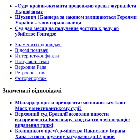
​«Суд» країни-окупанта продовжив арешт журналіста
Укрінформу
Шухевич і Бандера за законом залишаються Героями
України – заява правознавця
Суд дал месяц на получение доступа к делу об
убийстве Гонгадзе
Знамениті відповідачі
Відомі позивачі
Интернет-конфлікти
Популярні теми
Верховна Рада
Ретроспектива
Фоторепортаж
Знамениті відповідачі
​Мільярдер проти президента: чи опиниться Ілон
Маск у мексиканському суді?
​Верховний суд Бразилії дозволив вивести
експрезидента Болсонару з-під варти для операції з
видалення грижі
​Колишнього прем'єр-міністра Пакистану Імрана
Хана та його дружину засуджено до 17 років