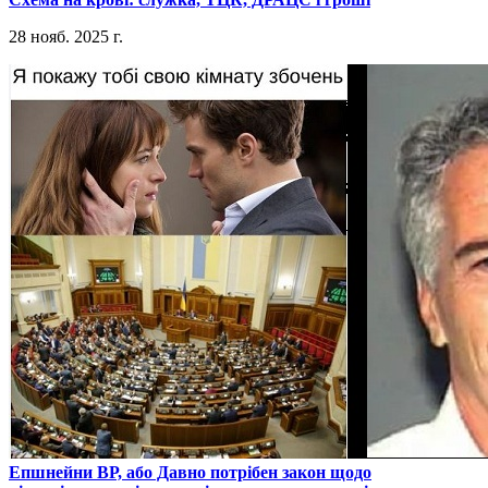
28 нояб. 2025 г.
​Епшнейни ВР, або Давно потрібен закон щодо