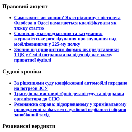
Правовий акцент
​Самозахист чи злочин? Як стрілянину з пістолета
Флобера в Одесі намагаються кваліфікувати як
тяжку статтю
​Свавілля, «загородзагони» та катування:
журналістське розслідування про знущання над
мобілізованими у 225-му полку
​Злочин під прикриттям форми: як представники
ТЦК у Смілі потрапили на відео під час зламу
приватної будівлі
Судові хроніки
​За рішеннями суду конфісковані автомобілі передано
на потреби ЗСУ
​Трагедія на виставці зброї: деталі суду та відправка
організатора до СІЗО
​Резонансна справа: підозрюваному у кримінальному
провадженні за фактом службової недбалості обрано
запобіжний захід
Резонансні вердикти