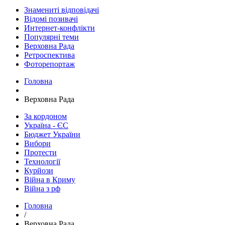
Знамениті відповідачі
Відомі позивачі
Интернет-конфлікти
Популярні теми
Верховна Рада
Ретроспектива
Фоторепортаж
Головна
Верховна Рада
За кордоном
Україна - ЄС
Бюджет України
Вибори
Протести
Технології
Курйози
Війна в Криму
Війна з рф
Головна
/
Верховна Рада