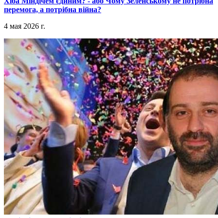
​Хіба Міндічем єдиним? - або Чому Зеленському не потрібна
перемога, а потрібна війна?
4 мая 2026 г.