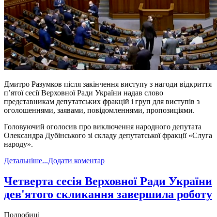
Дмитро Разумков після закінчення виступу з нагоди відкриття
п’ятої сесії Верховної Ради України надав слово
представникам депутатських фракцій і груп для виступів з
оголошеннями, заявами, повідомленнями, пропозиціями.
Головуючий оголосив про виключення народного депутата
Олександра Дубінського зі складу депутатської фракції «Слуга
народу».
Детальніше...
Додати коментар
​Четверта сесія Верховної Ради України
дев'ятого скликання завершила роботу
Подробиці