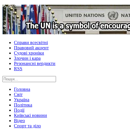
Справи всесвітні
Правовий акцент
Судові хроніки
Злочин і кара
Резонансні вердикти
RSS
Головна
Світ
Україна
Політика
Події
Київські новини
Відео
Спорт та діло