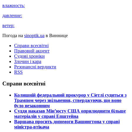
влажность:
давление:
ветер:
Погода на
sinoptik.ua
в Виннице
Справи всесвітні
Правовий акцент
Судові хроніки
Злочин і кара
Резонансні вердикти
RSS
Справи всесвітні
​Колишній федеральний прокурор у Сіетлі судиться з
Трампом через звільнення, стверджуючи, що воно
було незаконним
​Суддя наказав Мін’юсту США оприлюднити більше
матеріалів у справі Епштейна
​Варшава просить допомоги Вашингтона у справі
міністра-втікача