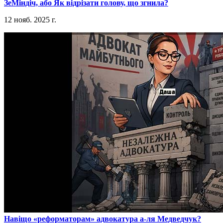
​ЗеМіндіч, або Як відрізати голову, що згнила?
12 нояб. 2025 г.
​Навіщо «реформаторам» адвокатура а-ля Медведчук?