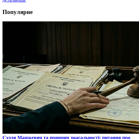
Популярне
​Суддя Машкевич та принцип змагальності: питання про