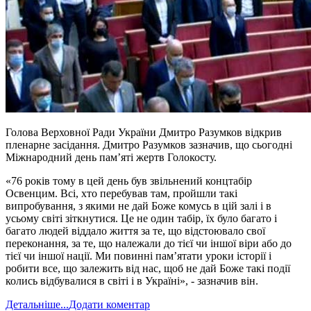
Голова Верховної Ради України Дмитро Разумков відкрив
пленарне засідання. Дмитро Разумков зазначив, що сьогодні
Міжнародний день пам’яті жертв Голокосту.
«76 років тому в цей день був звільнений концтабір
Освенцим. Всі, хто перебував там, пройшли такі
випробування, з якими не дай Боже комусь в цій залі і в
усьому світі зіткнутися. Це не один табір, їх було багато і
багато людей віддало життя за те, що відстоювало свої
переконання, за те, що належали до тієї чи іншої віри або до
тієї чи іншої нації. Ми повинні пам’ятати уроки історії і
робити все, що залежить від нас, щоб не дай Боже такі події
колись відбувалися в світі і в Україні», - зазначив він.
Детальніше...
Додати коментар