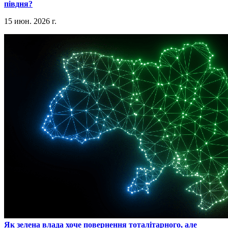
півдня?
15 июн. 2026 г.
​Як зелена влада хоче повернення тоталітарного, але