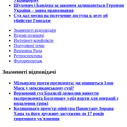
Укрінформу
Шухевич і Бандера за законом залишаються Героями
України – заява правознавця
Суд дал месяц на получение доступа к делу об
убийстве Гонгадзе
Знамениті відповідачі
Відомі позивачі
Интернет-конфлікти
Популярні теми
Верховна Рада
Ретроспектива
Фоторепортаж
Знамениті відповідачі
​Мільярдер проти президента: чи опиниться Ілон
Маск у мексиканському суді?
​Верховний суд Бразилії дозволив вивести
експрезидента Болсонару з-під варти для операції з
видалення грижі
​Колишнього прем'єр-міністра Пакистану Імрана
Хана та його дружину засуджено до 17 років
тюремного ув'язнення