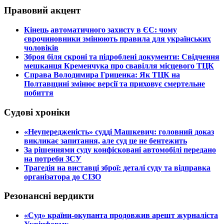
Правовий акцент
​Кінець автоматичного захисту в ЄС: чому
єврочиновники змінюють правила для українських
чоловіків
​Зброя біля скроні та підроблені документи: Свідчення
мешканця Кременчука про свавілля місцевого ТЦК
​Справа Володимира Гриценка: Як ТЦК на
Полтавщині змінює версії та приховує смертельне
побиття
Судові хроніки
​«Неупередженість» судді Машкевич: головний доказ
викликає запитання, але суд це не бентежить
​За рішеннями суду конфісковані автомобілі передано
на потреби ЗСУ
​Трагедія на виставці зброї: деталі суду та відправка
організатора до СІЗО
Резонансні вердикти
​«Суд» країни-окупанта продовжив арешт журналіста