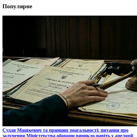
Популярне
​Суддя Машкевич та принцип змагальності: питання про
залучення Міністерства оборони виникло навіть у апеляції