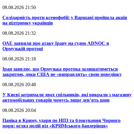
08.08.2026 21:50
​Солідарність проти ксенофобії: у Варшаві пройшла акція
на підтримку українців
08.08.2026 21:32
​ОАЕ заявили про атаку Ірану на судно ADNOC в
Ормузькій протоці
08.08.2026 21:18
​Іран заявляє, що Ормузька протока залишатиметься
закритою, доки США не «виправлять» свою поведінку
08.08.2026 20:48
​У Києві затримали двох спільників, які викрали з магазину
автомобільних товарів чомусь лише дев’ять шин
08.08.2026 20:04
Паніка в Криму, удари по НПЗ та блокування Чорного
моря: огляд подій від «КРИМського бандерівця»