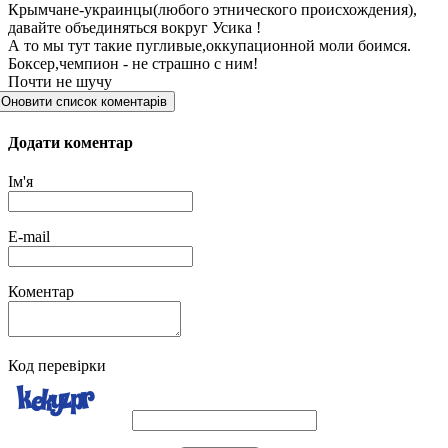
Крымчане-украинцы(любого этнического происхождения),
давайте объединяться вокруг Усика !
А то мы тут такие пугливые,оккупационной моли боимся.
Боксер,чемпион - не страшно с ним!
Почти не шучу
Оновити список коментарів
Додати коментар
Ім'я
E-mail
Коментар
Код перевірки