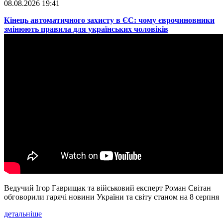
08.08.2026 19:41
​Кінець автоматичного захисту в ЄС: чому єврочиновники
змінюють правила для українських чоловіків
Ведучий Ігор Гаврищак та військовий експерт Роман Світан
обговорили гарячі новини України та світу станом на 8 серпня
детальніше