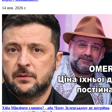
14 янв. 2026 г.
​Хіба Міндічем єдиним? - або Чому Зеленському не потрібна