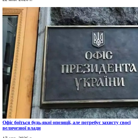
​Офіс боїться будь-якої опозиції, але потребує захисту своєї
величезної влади