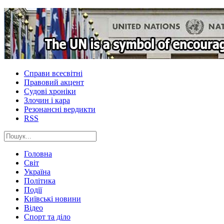
Справи всесвітні
Правовий акцент
Судові хроніки
Злочин і кара
Резонансні вердикти
RSS
Головна
Світ
Україна
Політика
Події
Київські новини
Відео
Спорт та діло