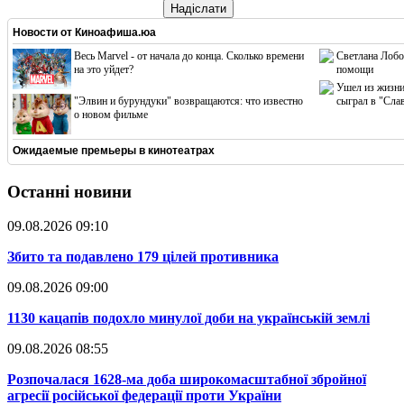
Надіслати
Новости от
Киноафиша.юа
Весь Marvel - от начала до конца. Сколько времени
Светлана Лобо
на это уйдет?
помощи
Ушел из жизни
"Элвин и бурундуки" возвращаются: что известно
сыграл в "Сла
о новом фильме
Ожидаемые премьеры в кинотеатрах
Останні новини
09.08.2026 09:10
​Збито та подавлено 179 цілей противника
09.08.2026 09:00
​1130 кацапів подохло минулої доби на українській землі
09.08.2026 08:55
​Розпочалася 1628-ма доба широкомасштабної збройної
агресії російської федерації проти України