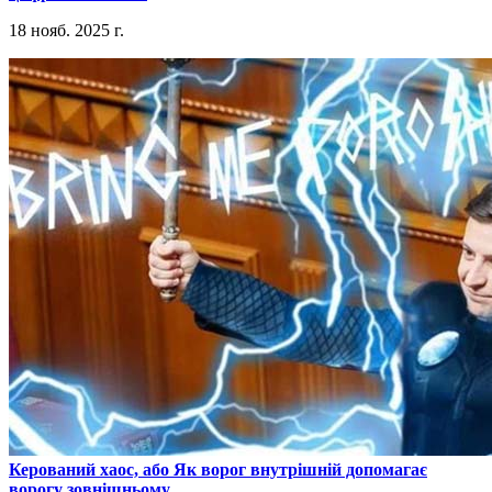
18 нояб. 2025 г.
​Керований хаос, або Як ворог внутрішній допомагає
ворогу зовнішньому