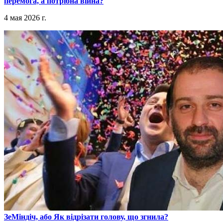
перемога, а потрібна війна?
4 мая 2026 г.
​ЗеМіндіч, або Як відрізати голову, що згнила?