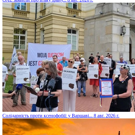
​Солідарність проти ксенофобії: у Варшаві...
8 авг. 2026 г.