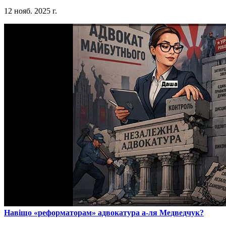
12 нояб. 2025 г.
​Навіщо «реформаторам» адвокатура а-ля Медведчук?