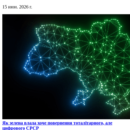
15 июн. 2026 г.
​Як зелена влада хоче повернення тоталітарного, але
цифрового СРСР