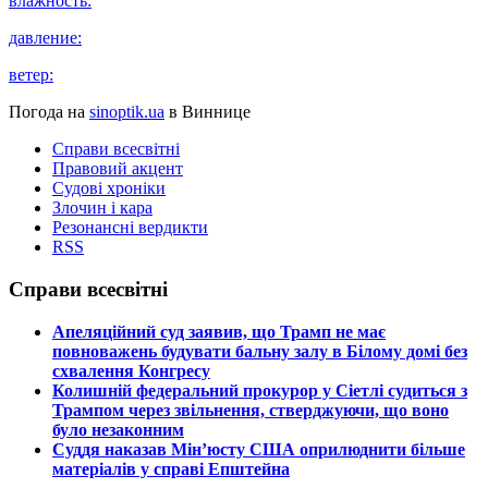
влажность:
давление:
ветер:
Погода на
sinoptik.ua
в Виннице
Справи всесвітні
Правовий акцент
Судові хроніки
Злочин і кара
Резонансні вердикти
RSS
Справи всесвітні
​Апеляційний суд заявив, що Трамп не має
повноважень будувати бальну залу в Білому домі без
схвалення Конгресу
​Колишній федеральний прокурор у Сіетлі судиться з
Трампом через звільнення, стверджуючи, що воно
було незаконним
​Суддя наказав Мін’юсту США оприлюднити більше
матеріалів у справі Епштейна