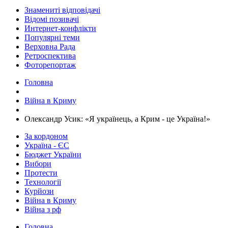
Знамениті відповідачі
Відомі позивачі
Интернет-конфлікти
Популярні теми
Верховна Рада
Ретроспектива
Фоторепортаж
Головна
Війна в Криму
Олександр Усик: «Я українець, а Крим - це Україна!»
За кордоном
Україна - ЄС
Бюджет України
Вибори
Протести
Технології
Курйози
Війна в Криму
Війна з рф
Головна