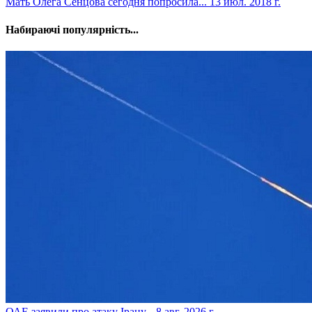
​Мать Олега Сенцова сегодня попросила...
13 июл. 2018 г.
Набираючі популярність...
​ОАЕ заявили про атаку Ірану...
8 авг. 2026 г.