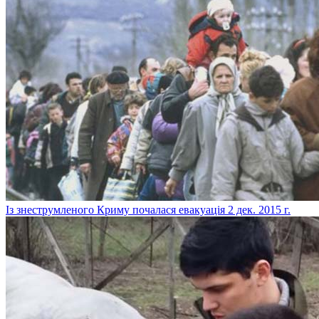
Із знеструмленого Криму почалася евакуація
2 дек. 2015 г.