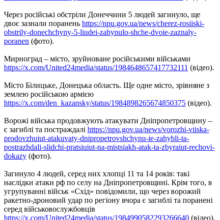
Через російські обстріли Донеччини 5 людей загинуло, ще
двоє зазнали поранень
https://npu.gov.ua/news/cherez-rosiiski-
obstrily-donechchyny-5-liudei-zahynulo-shche-dvoie-zaznaly-
poranen
(фото).
Мирноград – місто, зруйноване російськими військами
https://x.com/United24media/status/1984648657417732111
(відео).
Місто Білицьке, Донецька область. Ще одне місто, зрівняне з
землею російською армією
https://x.com/den_kazansky/status/1984898265674850375
(відео).
Ворожі війська продовжують атакувати Дніпропетровщину –
є загиблі та постраждалі
https://npu.gov.ua/news/vorozhi-viiska-
prodovzhuiut-atakuvaty-dnipropetrovshchynu-ie-zahybli-ta-
postrazhdali-slidchi-pratsiuiut-na-mistsiakh-atak-ta-zbyraiut-rechovi-
dokazy
(фото).
Загинуло 4 людей, серед них хлопці 11 та 14 років: такі
наслідки атаки рф по селу на Дніпропетровщині. Крім того, в
угрупуванні військ «Схід» повідомили, що через ворожий
ракетно-дроновий удар по регіону вчора є загиблі та поранені
серед військовослужбовців
https://x.com/United24media/status/1984990582293266640
(відео).