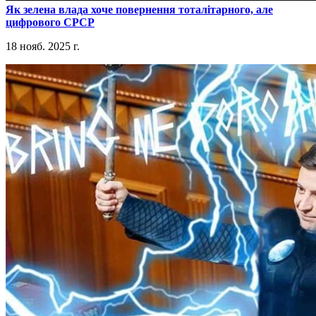
​Як зелена влада хоче повернення тоталітарного, але
цифрового СРСР
18 нояб. 2025 г.