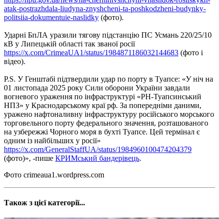
atak-postrazhdala-liudyna-znyshcheni-ta-poshkodzheni-budynky-
politsiia-dokumentuie-naslidky
(фото).
Ударні БпЛА уразили тягову підстанцію ПС Усмань 220/25/10
кВ у Липецькій області так званої росії
https://x.com/CrimeaUA1/status/1984871186032144683
(фото і
відео).
P.S. У Генштабі підтвердили удар по порту в Туапсе: «У ніч на
01 листопада 2025 року Сили оборони України завдали
вогневого ураження по інфраструктурі «РН-Туапсинський
НПЗ» у Краснодарському краї рф. За попередніми даними,
уражено нафтоналивну інфраструктуру російського морського
торговельного порту федерального значення, розташованого
на узбережжі Чорного моря в бухті Туапсе. Цей термінал є
одним із найбільших у росії»
https://x.com/GeneralStaffUA/status/1984960100474204379
(фото)», -пише
КРИМський бандерівець
.
Фото crimeaua1.wordpress.com
Також з цієї категорії...