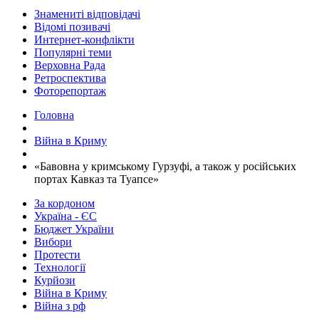
Знамениті відповідачі
Відомі позивачі
Интернет-конфлікти
Популярні теми
Верховна Рада
Ретроспектива
Фоторепортаж
Головна
Війна в Криму
​«Бавовна у кримському Гурзуфі, а також у російських
портах Кавказ та Туапсе»
За кордоном
Україна - ЄС
Бюджет України
Вибори
Протести
Технології
Курйози
Війна в Криму
Війна з рф