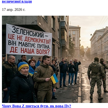
величезної влади
17 апр. 2026 г.
​Чому Вова Z пнеться бути, як вова Пу?