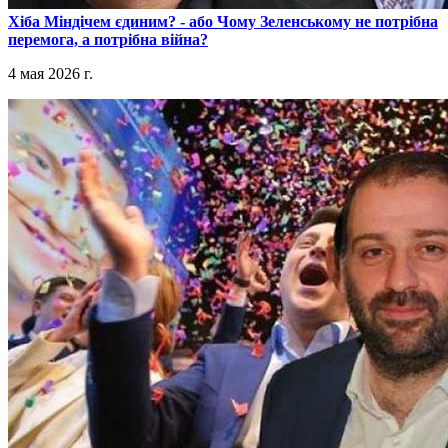
​Хіба Міндічем єдиним? - або Чому Зеленському не потрібна
перемога, а потрібна війна?
4 мая 2026 г.