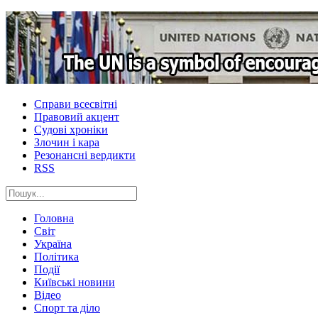
Справи всесвітні
Правовий акцент
Судові хроніки
Злочин і кара
Резонансні вердикти
RSS
Головна
Світ
Україна
Політика
Події
Київські новини
Відео
Спорт та діло