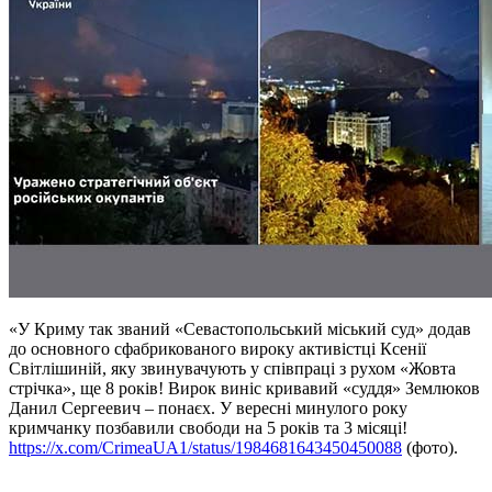
«У Криму так званий «Севастопольський міський суд» додав
до основного сфабрикованого вироку активістці Ксенії
Світлішиній, яку звинувачують у співпраці з рухом «Жовта
стрічка», ще 8 років! Вирок виніс кривавий «суддя» Землюков
Данил Сергеевич – понаєх. У вересні минулого року
кримчанку позбавили свободи на 5 років та 3 місяці!
https://x.com/CrimeaUA1/status/1984681643450450088
(фото).