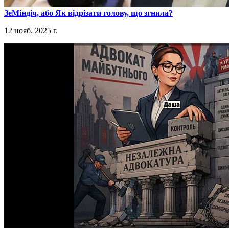
​ЗеМіндіч, або Як відрізати голову, що згнила?
12 нояб. 2025 г.