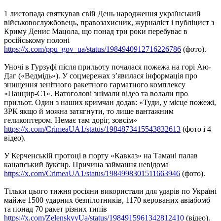
1 листопада святкував свій День народження український
військовослужбовець, правозахисник, журналіст і публіцист з
Криму Денис Мацола, що понад три роки перебуває в
російському полоні
https://x.com/ppu_gov_ua/status/1984940912716226786
(фото).
Уночі в Гурзуфі після прильоту почалася пожежа на горі Аю-
Даг («Ведмідь»). У соцмережах з’явилася інформація про
знищення зенітного ракетного гарматного комплексу
«Панцир-С1». Ватоголові знімали відео та волали про
прильот. Один з наших кримчан додав: «Туди, у місце пожежі,
ЗРК якщо й можна затягнути, то лише вантажним
геликоптером. Немає там доріг, зовсім»
https://x.com/CrimeaUA1/status/1984873415543832613
(фото і 4
відео).
У Керченській протоці в порту «Кавказ» на Тамані палав
кацапський буксир. Причина займання невідома
https://x.com/CrimeaUA1/status/1984998301511663946
(фото).
Тільки цього тижня росіяни використали для ударів по Україні
майже 1500 ударних безпілотників, 1170 керованих авіабомб
та понад 70 ракет різних типів
https://x.com/ZelenskyyUa/status/1984915961342812410
(відео).