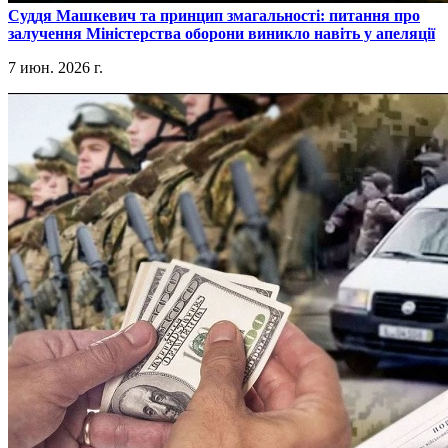
​Суддя Машкевич та принцип змагальності: питання про
залучення Міністерства оборони виникло навіть у апеляції
7 июн. 2026 г.