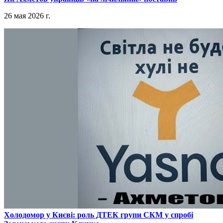
26 мая 2026 г.
​Холодомор у Києві: роль ДТЕК групи СКМ у спробі