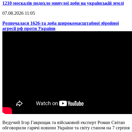
​1210 москалів подохло минулої доби на українській землі
07.08.2026 11:05
​Розпочалася 1626-та доба широкомасштабної збройної
агресії рф проти України
Ведучий Ігор Гаврищак та військовий експерт Роман Світан
обговорили гарячі новини України та світу станом на 7 серпня