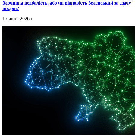
​Злочинна недбалість, або чи відповість Зеленський за здачу
півдня?
15 июн. 2026 г.