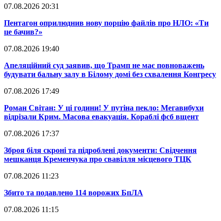
07.08.2026 20:31
​Пентагон оприлюднив нову порцію файлів про НЛО: «Ти
це бачив?»
07.08.2026 19:40
​Апеляційний суд заявив, що Трамп не має повноважень
будувати бальну залу в Білому домі без схвалення Конгресу
07.08.2026 17:49
​Роман Світан: У ці години! У путіна пекло: Мегавибухи
відрізали Крим. Масова евакуація. Кораблі фсб вщент
07.08.2026 17:37
​Зброя біля скроні та підроблені документи: Свідчення
мешканця Кременчука про свавілля місцевого ТЦК
07.08.2026 11:23
​Збито та подавлено 114 ворожих БпЛА
07.08.2026 11:15