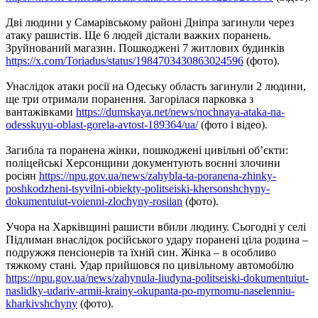
Дві людини у Самарівському районі Дніпра загинули через
атаку рашистів. Ще 6 людей дістали важких поранень.
Зруйнований магазин. Пошкоджені 7 житлових будинків
https://x.com/Toriadus/status/1984703430863024596
(фото).
Унаслідок атаки росії на Одеську область загинули 2 людини,
ще три отримали поранення. Загорілася парковка з
вантажівками
https://dumskaya.net/news/nochnaya-ataka-na-
odesskuyu-oblast-gorela-avtost-189364/ua/
(фото і відео).
Загибла та поранена жінки, пошкоджені цивільні об’єкти:
поліцейські Херсонщини документують воєнні злочини
росіян
https://npu.gov.ua/news/zahybla-ta-poranena-zhinky-
poshkodzheni-tsyvilni-obiekty-politseiski-khersonshchyny-
dokumentuiut-voienni-zlochyny-rosiian
(фото).
Учора на Харківщині рашисти вбили людину. Сьогодні у селі
Підлиман внаслідок російського удару поранені ціла родина –
подружжя пенсіонерів та їхній син. Жінка – в особливо
тяжкому стані. Удар прийшовся по цивільному автомобілю
https://npu.gov.ua/news/zahynula-liudyna-politseiski-dokumentuiut-
naslidky-udariv-armii-krainy-okupanta-po-myrnomu-naselenniu-
kharkivshchyny
(фото).