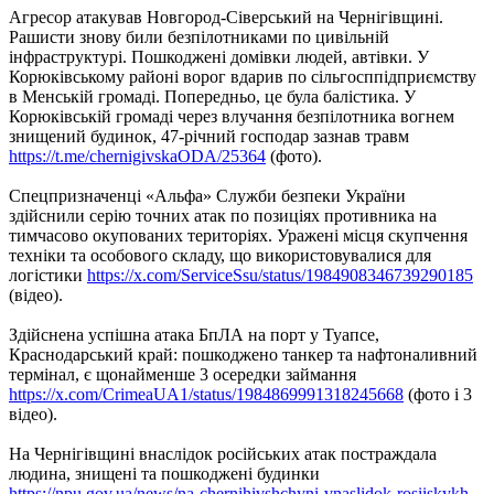
Агресор атакував Новгород-Сіверський на Чернігівщині.
Рашисти знову били безпілотниками по цивільній
інфраструктурі. Пошкоджені домівки людей, автівки. У
Корюківському районі ворог вдарив по сільгосппідприємству
в Менській громаді. Попередньо, це була балістика. У
Корюківській громаді через влучання безпілотника вогнем
знищений будинок, 47-річний господар зазнав травм
https://t.me/chernigivskaODA/25364
(фото).
Спецпризначенці «Альфа» Служби безпеки України
здійснили серію точних атак по позиціях противника на
тимчасово окупованих територіях. Уражені місця скупчення
техніки та особового складу, що використовувалися для
логістики
https://x.com/ServiceSsu/status/1984908346739290185
(відео).
Здійснена успішна атака БпЛА на порт у Туапсе,
Краснодарський край: пошкоджено танкер та нафтоналивний
термінал, є щонайменше 3 осередки займання
https://x.com/CrimeaUA1/status/1984869991318245668
(фото і 3
відео).
На Чернігівщині внаслідок російських атак постраждала
людина, знищені та пошкоджені будинки
https://npu.gov.ua/news/na-chernihivshchyni-vnaslidok-rosiiskykh-