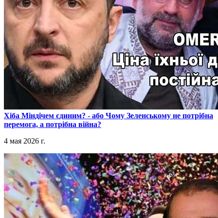
​Хіба Міндічем єдиним? - або Чому Зеленському не потрібна
перемога, а потрібна війна?
4 мая 2026 г.