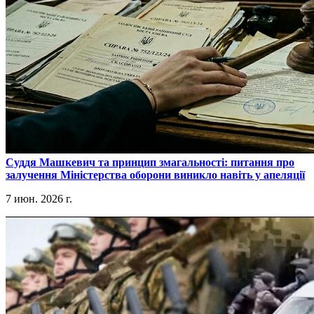
​Суддя Машкевич та принцип змагальності: питання про
залучення Міністерства оборони виникло навіть у апеляції
7 июн. 2026 г.