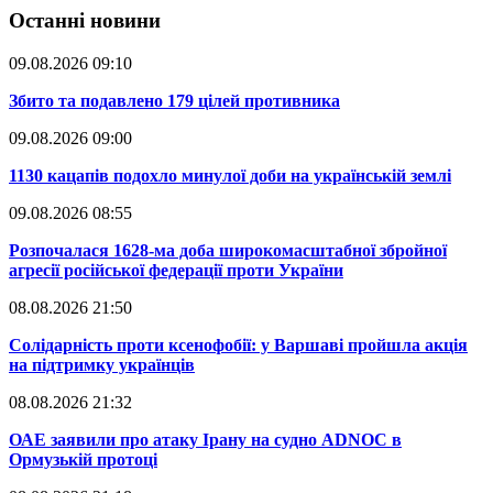
Останні новини
09.08.2026 09:10
​Збито та подавлено 179 цілей противника
09.08.2026 09:00
​1130 кацапів подохло минулої доби на українській землі
09.08.2026 08:55
​Розпочалася 1628-ма доба широкомасштабної збройної
агресії російської федерації проти України
08.08.2026 21:50
​Солідарність проти ксенофобії: у Варшаві пройшла акція
на підтримку українців
08.08.2026 21:32
​ОАЕ заявили про атаку Ірану на судно ADNOC в
Ормузькій протоці