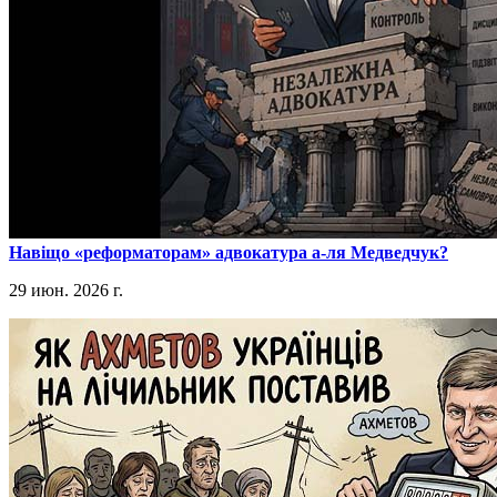
​Навіщо «реформаторам» адвокатура а-ля Медведчук?
29 июн. 2026 г.