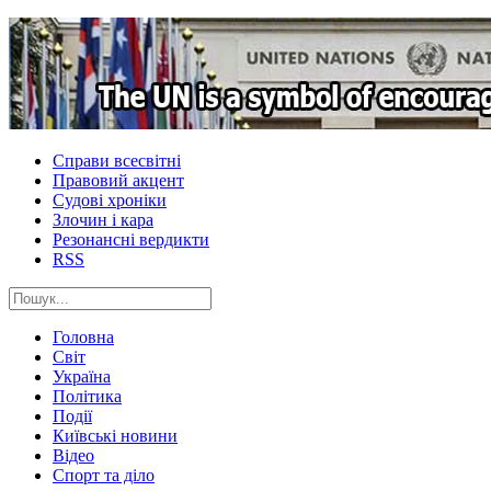
Справи всесвітні
Правовий акцент
Судові хроніки
Злочин і кара
Резонансні вердикти
RSS
Головна
Світ
Україна
Політика
Події
Київські новини
Відео
Спорт та діло