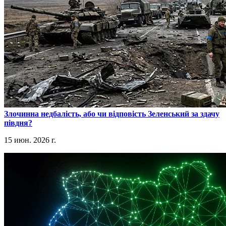
​Злочинна недбалість, або чи відповість Зеленський за здачу
півдня?
15 июн. 2026 г.