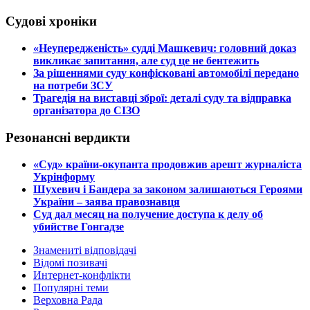
Судові хроніки
​«Неупередженість» судді Машкевич: головний доказ
викликає запитання, але суд це не бентежить
​За рішеннями суду конфісковані автомобілі передано
на потреби ЗСУ
​Трагедія на виставці зброї: деталі суду та відправка
організатора до СІЗО
Резонансні вердикти
​«Суд» країни-окупанта продовжив арешт журналіста
Укрінформу
Шухевич і Бандера за законом залишаються Героями
України – заява правознавця
Суд дал месяц на получение доступа к делу об
убийстве Гонгадзе
Знамениті відповідачі
Відомі позивачі
Интернет-конфлікти
Популярні теми
Верховна Рада