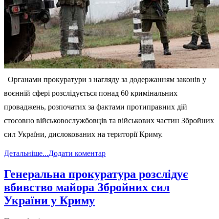
Органами прокуратури з нагляду за додержанням законів у
воєнній сфері розслідується понад 60 кримінальних
проваджень, розпочатих за фактами протиправних дій
стосовно військовослужбовців та військових частин Збройних
сил України, дислокованих на території Криму.
Детальніше...
Додати коментар
Генеральна прокуратура розслідує
вбивство майора Збройних сил
України у Криму