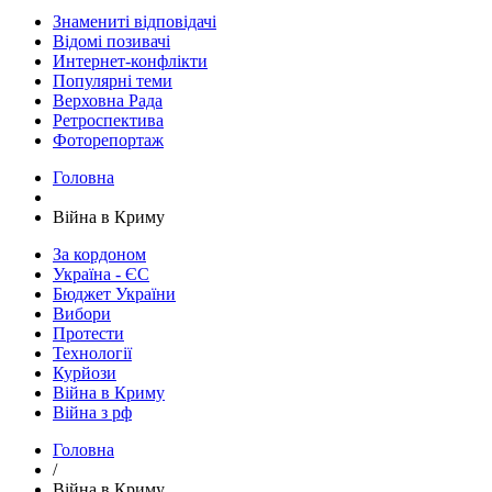
Знамениті відповідачі
Відомі позивачі
Интернет-конфлікти
Популярні теми
Верховна Рада
Ретроспектива
Фоторепортаж
Головна
Війна в Криму
За кордоном
Україна - ЄС
Бюджет України
Вибори
Протести
Технології
Курйози
Війна в Криму
Війна з рф
Головна
/
Війна в Криму