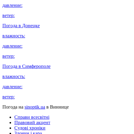
давление:
ветер:
Погода в
Донецке
влажность:
давление:
ветер:
Погода в
Симферополе
влажность:
давление:
ветер:
Погода на
sinoptik.ua
в Виннице
Справи всесвітні
Правовий акцент
Судові хроніки
Злочин і кара