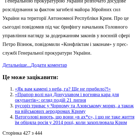
Генеральною прокуратурою України розпочато досудове
розслідування за фактом загибелі майора Збройних сил
України на території Автономної Республіки Крим. Про це
сьогодні повідомив під час брифінгу начальник Головного
управління нагляду за додержанням законів у воєнній сфері
Петро Візнюк, повідомили «Конфліктам і законам» у прес-
службі Генеральної прокуратури України.
Детальніше...
Додати коментар
Це може зацікавити:
​«Як вам камені з неба, га? Ще не прибило?!»
​«Прапор волі над Донузлавом і вогняна кара для
окупантів»: огляд подій 21 липня
​русоріз триває у Чорному та Азовському морях, а також
на військових аеродромах Криму
​Ватоголові виють, що вони «в ах*є», і що не таке життя
їм обіцяла росія у 2014 році, коли захоплювала Крим
Сторінка 427 з 444