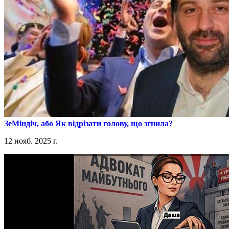
​ЗеМіндіч, або Як відрізати голову, що згнила?
12 нояб. 2025 г.