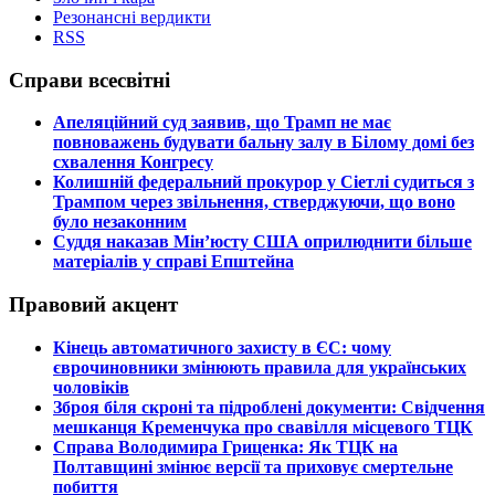
Резонансні вердикти
RSS
Справи всесвітні
​Апеляційний суд заявив, що Трамп не має
повноважень будувати бальну залу в Білому домі без
схвалення Конгресу
​Колишній федеральний прокурор у Сіетлі судиться з
Трампом через звільнення, стверджуючи, що воно
було незаконним
​Суддя наказав Мін’юсту США оприлюднити більше
матеріалів у справі Епштейна
Правовий акцент
​Кінець автоматичного захисту в ЄС: чому
єврочиновники змінюють правила для українських
чоловіків
​Зброя біля скроні та підроблені документи: Свідчення
мешканця Кременчука про свавілля місцевого ТЦК
​Справа Володимира Гриценка: Як ТЦК на
Полтавщині змінює версії та приховує смертельне
побиття