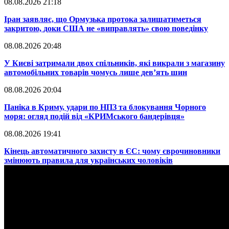
08.08.2026 21:18
​Іран заявляє, що Ормузька протока залишатиметься
закритою, доки США не «виправлять» свою поведінку
08.08.2026 20:48
​У Києві затримали двох спільників, які викрали з магазину
автомобільних товарів чомусь лише дев’ять шин
08.08.2026 20:04
Паніка в Криму, удари по НПЗ та блокування Чорного
моря: огляд подій від «КРИМського бандерівця»
08.08.2026 19:41
​Кінець автоматичного захисту в ЄС: чому єврочиновники
змінюють правила для українських чоловіків