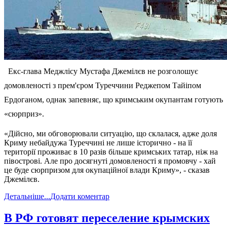
Екс-глава Меджлісу Мустафа Джемілєв не розголошує
домовленості з прем'єром Туреччини Реджепом Тайіпом
Ердоганом, однак запевняє, що кримським окупантам готують
«сюрприз».
«Дійсно, ми обговорювали ситуацію, що склалася, адже доля
Криму небайдужа Туреччині не лише історично - на її
території проживає в 10 разів більше кримських татар, ніж на
півострові. Але про досягнуті домовленості я промовчу - хай
це буде сюрпризом для окупаційної влади Криму», - сказав
Джемілєв.
Детальніше...
Додати коментар
В РФ готовят переселение крымских