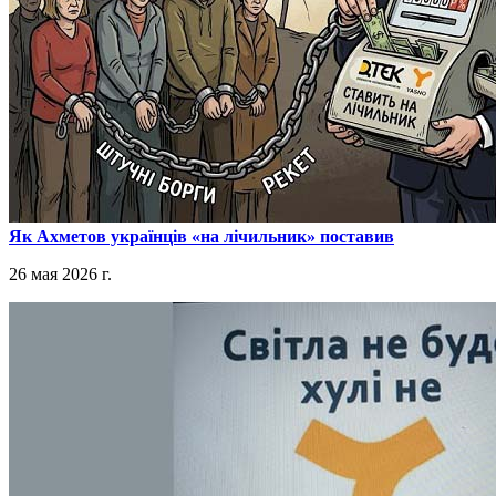
​Як Ахметов українців «на лічильник» поставив
26 мая 2026 г.