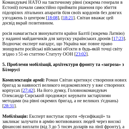
Командувачі НАТО на тактичному рівні (зокрема генерали в
Естонії) почали самостійно приймати рішення про збиття
підозрілих літальних апаратів біля своїх кордонів без довгих
узгоджень із центром [
18:08
], [
18:21
]. Світан вважає цей
досвід вкрай позитивним.
росія намагається звинуватити країни Балтії (зокрема Латвію)
у наданні майданчиків для запуску українських дронів [
17:23
].
Водночас експерт нагадує, що Україна має повне право
знищувати російські військові об'єкти в будь-якій точці світу
згідно з 51-ю статтею Статуту ООН [
23:02
].
5. Проблеми мобілізації, архітектури фронту та «загроза» з
Білорусі
Комплектація армії:
Роман Світан критикує створення нових
бригад за наявності великого недокомплекту у вже створених
корпусах [
27:42
]. На його думку, Головнокомандувач
Олександр Сирський продовжує керувати застарілими
методами (на рівні окремих бригад, а не великих з'єднань)
[
28:31
].
Мобілізація:
Експерт виступає проти «бусифікації» та
закликає залучати в армію мотивованих людей через високі
фінансові виплати (від 3 до 5 тисяч доларів на лінії фронту), а