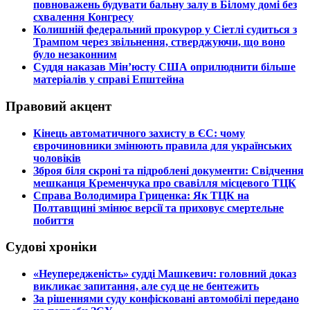
повноважень будувати бальну залу в Білому домі без
схвалення Конгресу
​Колишній федеральний прокурор у Сіетлі судиться з
Трампом через звільнення, стверджуючи, що воно
було незаконним
​Суддя наказав Мін’юсту США оприлюднити більше
матеріалів у справі Епштейна
Правовий акцент
​Кінець автоматичного захисту в ЄС: чому
єврочиновники змінюють правила для українських
чоловіків
​Зброя біля скроні та підроблені документи: Свідчення
мешканця Кременчука про свавілля місцевого ТЦК
​Справа Володимира Гриценка: Як ТЦК на
Полтавщині змінює версії та приховує смертельне
побиття
Судові хроніки
​«Неупередженість» судді Машкевич: головний доказ
викликає запитання, але суд це не бентежить
​За рішеннями суду конфісковані автомобілі передано