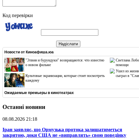
Код перевірки
Надіслати
Новости от
Киноафиша.юа
"Элвин и бурундуки" возвращаются: что известно
Светлана Лобо
о новом фильме
помощи
Ушел из жизни
Культовые экранизации, которые стоит посмотреть
сыграл в "Сла
каждому
Ожидаемые премьеры в кинотеатрах
Останні новини
08.08.2026 21:18
​Іран заявляє, що Ормузька протока залишатиметься
закритою, доки США не «виправлять» свою поведінку