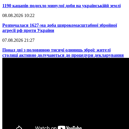
​1190 кацапів подохло минулої доби на українськійй землі
08.08.2026 10:22
​Розпочалася 1627-ма доба широкомасштабної збройної
агресії рф проти України
07.08.2026 21:27
​Понад дві з половиною тисячі одиниць зброї: жителі
столиці активно долучаються до процедури декларування