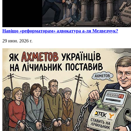
​Навіщо «реформаторам» адвокатура а-ля Медведчук?
29 июн. 2026 г.