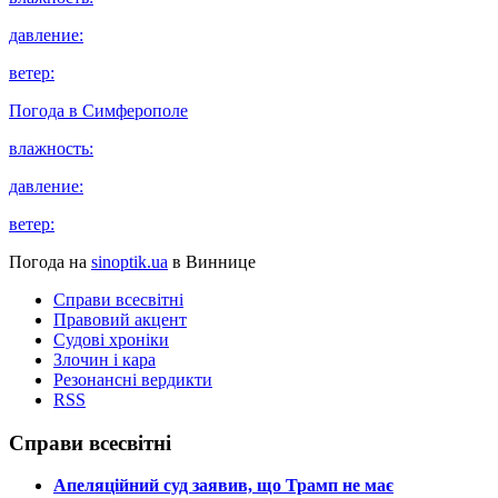
давление:
ветер:
Погода в
Симферополе
влажность:
давление:
ветер:
Погода на
sinoptik.ua
в Виннице
Справи всесвітні
Правовий акцент
Судові хроніки
Злочин і кара
Резонансні вердикти
RSS
Справи всесвітні
​Апеляційний суд заявив, що Трамп не має