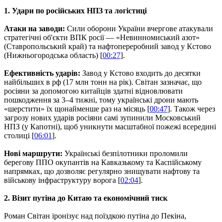
1. Удари по російських НПЗ та логістиці
Атаки на заводи:
Сили оборони України вчергове атакували
стратегічні об'єкти ВПК росії — «Невинномиський азот»
(Ставропольський край) та нафтопереробний завод у Кстово
(Нижньогородська область) [
00:27
].
Ефективність ударів:
Завод у Кстово входить до десятки
найбільших в рф (17 млн тонн на рік). Світан зазначає, що
росіяни за допомогою китайців здатні відновлювати
пошкодження за 3–4 тижні, тому українські дрони мають
«шерстити» їх щонайменше раз на місяць [
00:47
]. Також через
загрозу нових ударів росіяни самі зупинили Московський
НПЗ (у Капотні), щоб уникнути масштабної пожежі всередині
столиці [
06:01
].
Нові маршрути:
Українські безпілотники проломили
берегову ППО окупантів на Кавказькому та Каспійському
напрямках, що дозволяє регулярно знищувати нафтову та
військову інфраструктуру ворога [
02:04
].
2. Візит путіна до Китаю та економічний тиск
Роман Світан іронізує над поїздкою путіна до Пекіна,