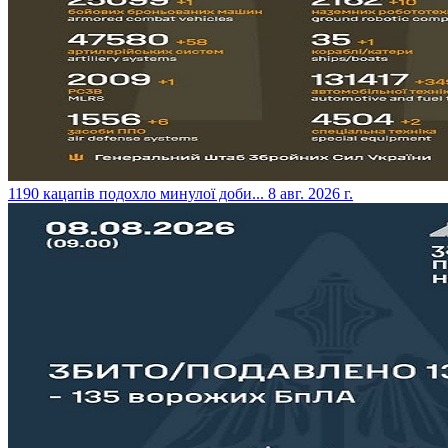
​1190 кацапів подохло минулої доби...
8 авг. 2026 г.