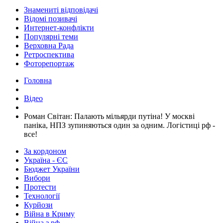
Знамениті відповідачі
Відомі позивачі
Интернет-конфлікти
Популярні теми
Верховна Рада
Ретроспектива
Фоторепортаж
Головна
Відео
​Роман Світан: Палають мільярди путіна! У москві
паніка, НПЗ зупиняються один за одним. Логістиці рф -
все!
За кордоном
Україна - ЄС
Бюджет України
Вибори
Протести
Технології
Курйози
Війна в Криму
Війна з рф