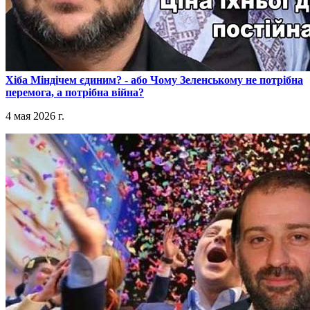
​Хіба Міндічем єдиним? - або Чому Зеленському не потрібна
перемога, а потрібна війна?
4 мая 2026 г.