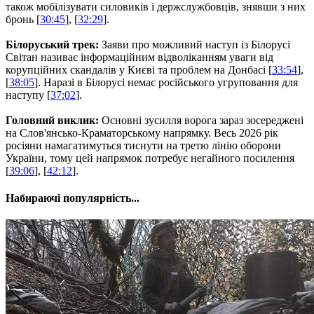
також мобілізувати силовиків і держслужбовців, знявши з них
бронь [
30:45
], [
32:29
].
Білоруський трек:
Заяви про можливий наступ із Білорусі
Світан називає інформаційним відволіканням уваги від
корупційних скандалів у Києві та проблем на Донбасі [
33:54
],
[
38:05
]. Наразі в Білорусі немає російського угруповання для
наступу [
37:02
].
Головний виклик:
Основні зусилля ворога зараз зосереджені
на Слов'янсько-Краматорському напрямку. Весь 2026 рік
росіяни намагатимуться тиснути на третю лінію оборони
України, тому цей напрямок потребує негайного посилення
[
39:06
], [
42:12
].
Набираючі популярність...