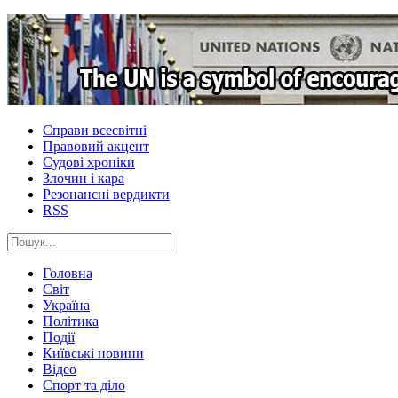
Справи всесвітні
Правовий акцент
Судові хроніки
Злочин і кара
Резонансні вердикти
RSS
Головна
Світ
Україна
Політика
Події
Київські новини
Відео
Спорт та діло