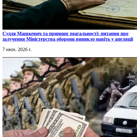
​Суддя Машкевич та принцип змагальності: питання про
залучення Міністерства оборони виникло навіть у апеляції
7 июн. 2026 г.