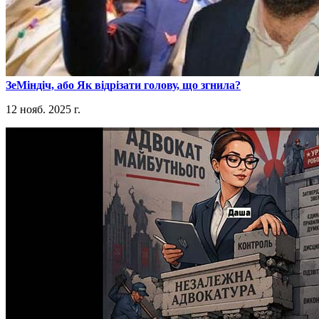
​ЗеМіндіч, або Як відрізати голову, що згнила?
12 нояб. 2025 г.