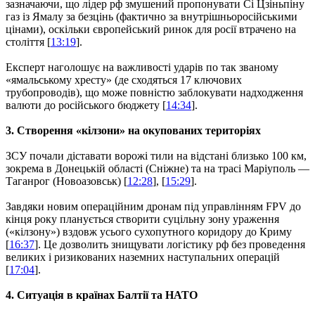
зазначаючи, що лідер рф змушений пропонувати Сі Цзіньпіну
газ із Ямалу за безцінь (фактично за внутрішньоросійськими
цінами), оскільки європейський ринок для росії втрачено на
століття [
13:19
].
Експерт наголошує на важливості ударів по так званому
«ямальському хресту» (де сходяться 17 ключових
трубопроводів), що може повністю заблокувати надходження
валюти до російського бюджету [
14:34
].
3. Створення «кілзони» на окупованих територіях
ЗСУ почали діставати ворожі тили на відстані близько 100 км,
зокрема в Донецькій області (Сніжне) та на трасі Маріуполь —
Таганрог (Новоазовськ) [
12:28
], [
15:29
].
Завдяки новим операційним дронам під управлінням FPV до
кінця року планується створити суцільну зону ураження
(«кілзону») вздовж усього сухопутного коридору до Криму
[
16:37
]. Це дозволить знищувати логістику рф без проведення
великих і ризикованих наземних наступальних операцій
[
17:04
].
4. Ситуація в країнах Балтії та НАТО