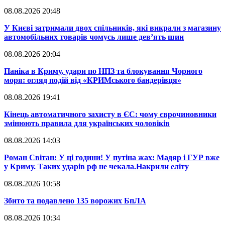
08.08.2026 20:48
​У Києві затримали двох спільників, які викрали з магазину
автомобільних товарів чомусь лише дев’ять шин
08.08.2026 20:04
Паніка в Криму, удари по НПЗ та блокування Чорного
моря: огляд подій від «КРИМського бандерівця»
08.08.2026 19:41
​Кінець автоматичного захисту в ЄС: чому єврочиновники
змінюють правила для українських чоловіків
08.08.2026 14:03
​Роман Світан: У ці години! У путіна жах: Мадяр і ГУР вже
у Криму. Таких ударів рф не чекала.Накрили еліту
08.08.2026 10:58
​Збито та подавлено 135 ворожих БпЛА
08.08.2026 10:34