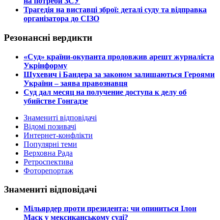
на потреби ЗСУ
​Трагедія на виставці зброї: деталі суду та відправка
організатора до СІЗО
Резонансні вердикти
​«Суд» країни-окупанта продовжив арешт журналіста
Укрінформу
Шухевич і Бандера за законом залишаються Героями
України – заява правознавця
Суд дал месяц на получение доступа к делу об
убийстве Гонгадзе
Знамениті відповідачі
Відомі позивачі
Интернет-конфлікти
Популярні теми
Верховна Рада
Ретроспектива
Фоторепортаж
Знамениті відповідачі
​Мільярдер проти президента: чи опиниться Ілон
Маск у мексиканському суді?