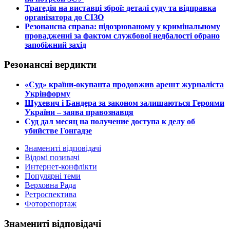
​Трагедія на виставці зброї: деталі суду та відправка
організатора до СІЗО
​Резонансна справа: підозрюваному у кримінальному
провадженні за фактом службової недбалості обрано
запобіжний захід
Резонансні вердикти
​«Суд» країни-окупанта продовжив арешт журналіста
Укрінформу
Шухевич і Бандера за законом залишаються Героями
України – заява правознавця
Суд дал месяц на получение доступа к делу об
убийстве Гонгадзе
Знамениті відповідачі
Відомі позивачі
Интернет-конфлікти
Популярні теми
Верховна Рада
Ретроспектива
Фоторепортаж
Знамениті відповідачі