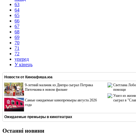
63
64
65
66
67
68
69
70
71
72
уперед
У кінець
Новости от
Киноафиша.юа
9-летний мальчик из Днепра сыграл Петрика
Светлана Лобо
Пяточкина в новом фильме
помощи
Ушел из жизни
Cамые ожидаемые кинопремьеры августа 2026
сыграл в "Сла
года
Ожидаемые премьеры в кинотеатрах
Останні новини