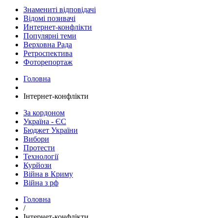
Знамениті відповідачі
Відомі позивачі
Интернет-конфлікти
Популярні теми
Верховна Рада
Ретроспектива
Фоторепортаж
Головна
Інтернет-конфлікти
За кордоном
Україна - ЄС
Бюджет України
Вибори
Протести
Технології
Курйози
Війна в Криму
Війна з рф
Головна
/
Інтернет-конфлікти