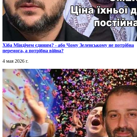
​Хіба Міндічем єдиним? - або Чому Зеленському не потрібна
перемога, а потрібна війна?
4 мая 2026 г.