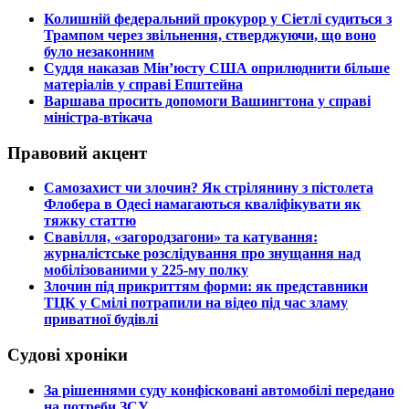
​Колишній федеральний прокурор у Сіетлі судиться з
Трампом через звільнення, стверджуючи, що воно
було незаконним
​Суддя наказав Мін’юсту США оприлюднити більше
матеріалів у справі Епштейна
​Варшава просить допомоги Вашингтона у справі
міністра-втікача
Правовий акцент
​Самозахист чи злочин? Як стрілянину з пістолета
Флобера в Одесі намагаються кваліфікувати як
тяжку статтю
​Свавілля, «загородзагони» та катування:
журналістське розслідування про знущання над
мобілізованими у 225-му полку
​Злочин під прикриттям форми: як представники
ТЦК у Смілі потрапили на відео під час зламу
приватної будівлі
Судові хроніки
​За рішеннями суду конфісковані автомобілі передано
на потреби ЗСУ