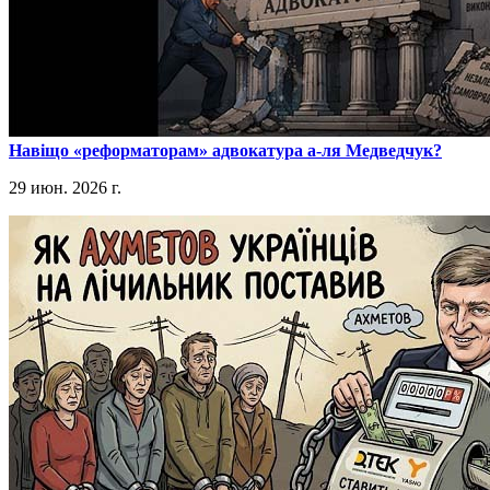
​Навіщо «реформаторам» адвокатура а-ля Медведчук?
29 июн. 2026 г.