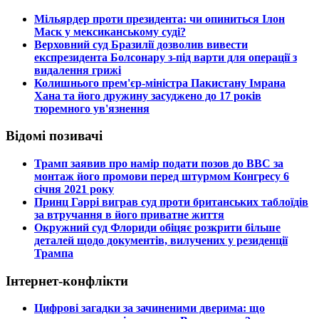
​Мільярдер проти президента: чи опиниться Ілон
Маск у мексиканському суді?
​Верховний суд Бразилії дозволив вивести
експрезидента Болсонару з-під варти для операції з
видалення грижі
​Колишнього прем'єр-міністра Пакистану Імрана
Хана та його дружину засуджено до 17 років
тюремного ув'язнення
Відомі позивачі
​Трамп заявив про намір подати позов до ВВС за
монтаж його промови перед штурмом Конгресу 6
січня 2021 року
​Принц Гаррі виграв суд проти британських таблоїдів
за втручання в його приватне життя
​Окружний суд Флориди обіцяє розкрити більше
деталей щодо документів, вилучених у резиденції
Трампа
Інтернет-конфлікти
​Цифрові загадки за зачиненими дверима: що