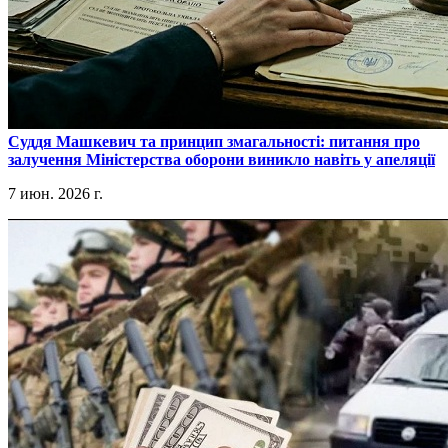
​Суддя Машкевич та принцип змагальності: питання про
залучення Міністерства оборони виникло навіть у апеляції
7 июн. 2026 г.