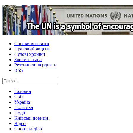
Справи всесвітні
Правовий акцент
Судові хроніки
Злочин і кара
Резонансні вердикти
RSS
Головна
Світ
Україна
Політика
Події
Київські новини
Відео
Спорт та діло