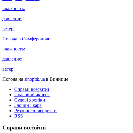
влажность:
давление:
ветер:
Погода в
Симферополе
влажность:
давление:
ветер:
Погода на
sinoptik.ua
в Виннице
Справи всесвітні
Правовий акцент
Судові хроніки
Злочин і кара
Резонансні вердикти
RSS
Справи всесвітні