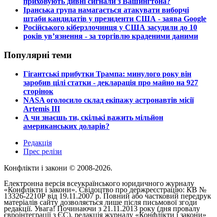
приховують дивні сигнали з Вашингтона?
​Іранська група намагається атакувати виборчі
штаби кандидатів у президенти США - заява Google
​Російського кіберзлочинця у США засудили до 10
років ув’язнення - за торгівлю краденими даними
Популярні теми
​Гігантські прибутки Трампа: минулого року він
заробив цілі статки - декларація про майно на 927
сторінок
​NASA оголосило склад екіпажу астронавтів місії
Artemis III
​А чи знаєшь ти, скількі важить мільйон
американських доларів?
Редакція
Прес релізи
Конфлікти і закони © 2008-2026.
Електронна версія всеукраїнського юридичного журналу
«Конфлікти і закони». Свідоцтво про держреєстрацію: КВ №
13326-2210Р від 19.11.2007 р. Повний або частковий передрук
матеріалів сайту дозволяється лише після письмової згоди
редакції. Увага! Починаючи з 21.11.2013 року (дня провалу
євроінтеграції з ЄС), редакція журналу «Конфлікти і закони»