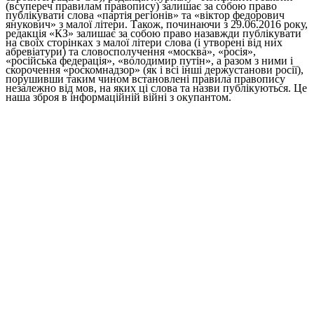
(всупереч правилам правопису) залишає за собою право
публікувати слова «партія регіонів» та «віктор федорович
янукович» з малої літери. Також, починаючи з 29.06.2016 року,
редакція «КЗ» залишає за собою право назавжди публікувати
на своїх сторінках з малої літери слова (і утворені від них
абревіатури) та словосполучення «москва», «росія»,
«російська федерація», «володимир путін», а разом з ними і
скорочення «роскомнадзор» (як і всі інші держустанови росії),
порушивши таким чином встановлені правила правопису
незалежно від мов, на яких ці слова та назви публікуються. Це
наша зброя в інформаційній війні з окупантом.