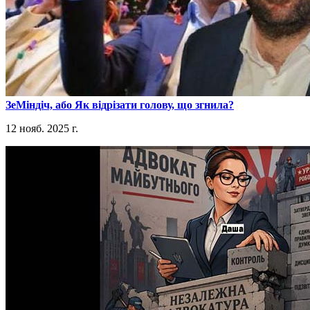
​ЗеМіндіч, або Як відрізати голову, що згнила?
12 нояб. 2025 г.