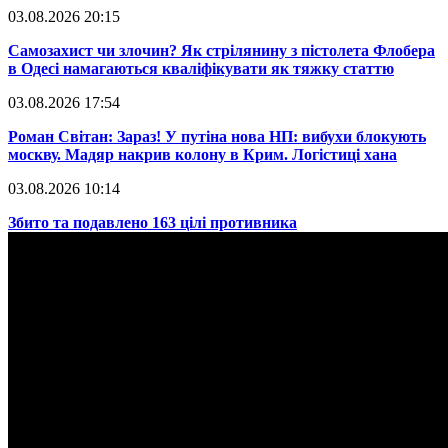
03.08.2026 20:15
​Самозахист чи злочин? Як стрілянину з пістолета Флобера
в Одесі намагаються кваліфікувати як тяжку статтю
03.08.2026 17:54
​Роман Світан: Зараз! У путіна нова НП: вибухи блокують
москву. Мадяр накрив колону в Крим. Логістиці хана
03.08.2026 10:14
​Збито та подавлено 163 цілі противника