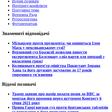
Відомі позивачі
Интернет-конфлікти
Популярні теми
Верховна Рада
Ретроспектива
Фоторепортаж
Знамениті відповідачі
​Мільярдер проти президента: чи опиниться Ілон
Маск у мексиканському суді?
​Верховний суд Бразилії дозволив вивести
експрезидента Болсонару з-під варти для операції з
видалення грижі
​Колишнього прем'єр-міністра Пакистану Імрана
Хана та його дружину засуджено до 17 років
тюремного ув'язнення
Відомі позивачі
​Трамп заявив про намір подати позов до ВВС за
монтаж його промови перед штурмом Конгресу 6
січня 2021 року
​Принц Гаррі виграв суд проти британських таблоїдів
за втручання в його приватне життя