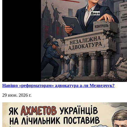
​Навіщо «реформаторам» адвокатура а-ля Медведчук?
29 июн. 2026 г.