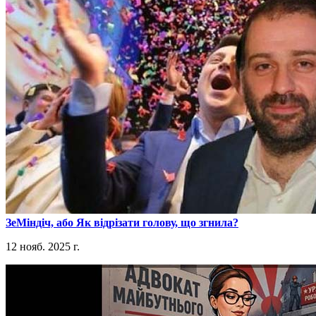
​ЗеМіндіч, або Як відрізати голову, що згнила?
12 нояб. 2025 г.