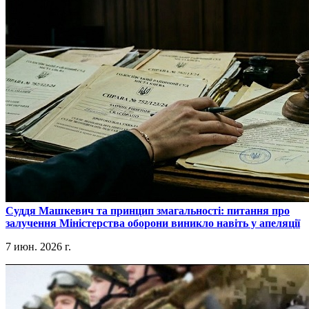
​Суддя Машкевич та принцип змагальності: питання про
залучення Міністерства оборони виникло навіть у апеляції
7 июн. 2026 г.