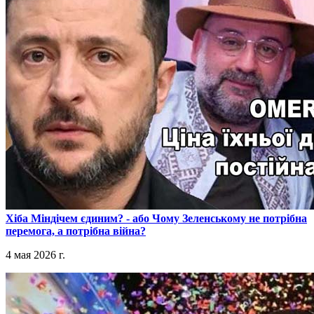
​Хіба Міндічем єдиним? - або Чому Зеленському не потрібна
перемога, а потрібна війна?
4 мая 2026 г.