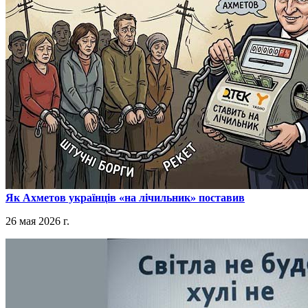
​Як Ахметов українців «на лічильник» поставив
26 мая 2026 г.