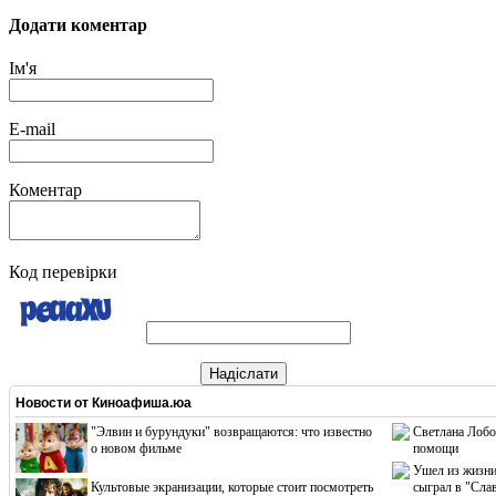
Додати коментар
Ім'я
E-mail
Коментар
Код перевірки
Надіслати
Новости от
Киноафиша.юа
"Элвин и бурундуки" возвращаются: что известно
Светлана Лобо
о новом фильме
помощи
Ушел из жизни
Культовые экранизации, которые стоит посмотреть
сыграл в "Сла