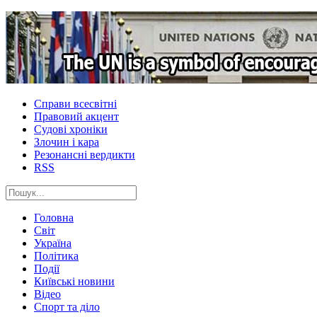
Справи всесвітні
Правовий акцент
Судові хроніки
Злочин і кара
Резонансні вердикти
RSS
Головна
Світ
Україна
Політика
Події
Київські новини
Відео
Спорт та діло