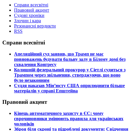
Справи всесвітні
Правовий акцент
Судові хроніки
Злочин і кара
Резонансні вердикти
RSS
Справи всесвітні
​Апеляційний суд заявив, що Трамп не має
повноважень будувати бальну залу в Білому домі без
схвалення Конгресу
​Колишній федеральний прокурор у Сіетлі судиться з
Трампом через звільнення, стверджуючи, що воно
було незаконним
​Суддя наказав Мін’юсту США оприлюднити більше
матеріалів у справі Епштейна
Правовий акцент
​Кінець автоматичного захисту в ЄС: чому
єврочиновники змінюють правила для українських
чоловіків
​Зброя біля скроні та підроблені документи: Свідчення