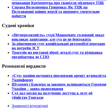
мешканця Кременчука про свавілля місцевого ТЦК
​Справа Володимира Гриценка: Як ТЦК на
Полтавщині змінює версії та приховує смертельне
побиття
Судові хроніки
​«Неупередженість» судді Машкевич: головний доказ
викликає запитання, але суд це не бентежить
​За рішеннями суду конфісковані автомобілі передано
на потреби ЗСУ
​Трагедія на виставці зброї: деталі суду та відправка
організатора до СІЗО
Резонансні вердикти
​«Суд» країни-окупанта продовжив арешт журналіста
Укрінформу
Шухевич і Бандера за законом залишаються Героями
України – заява правознавця
Суд дал месяц на получение доступа к делу об
убийстве Гонгадзе
Знамениті відповідачі