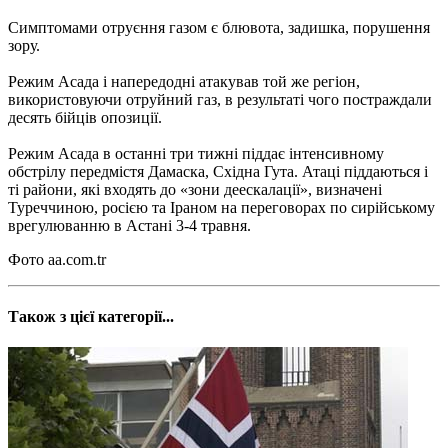
Симптомами отруєння газом є блювота, задишка, порушення
зору.
Режим Асада і напередодні атакував той же регіон,
використовуючи отруйний газ, в результаті чого постраждали
десять бійців опозиції.
Режим Асада в останні три тижні піддає інтенсивному
обстрілу передмістя Дамаска, Східна Гута. Атаці піддаються і
ті райони, які входять до «зони деескалації», визначені
Туреччиною, росією та Іраном на переговорах по сирійському
врегулюванню в Астані 3-4 травня.
Фото aa.com.tr
Також з цієї категорії...