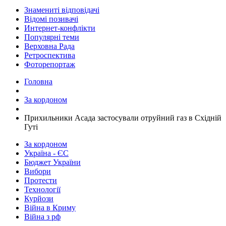
Знамениті відповідачі
Відомі позивачі
Интернет-конфлікти
Популярні теми
Верховна Рада
Ретроспектива
Фоторепортаж
Головна
За кордоном
​Прихильники Асада застосували отруйний газ в Східній
Гуті
За кордоном
Україна - ЄС
Бюджет України
Вибори
Протести
Технології
Курйози
Війна в Криму
Війна з рф