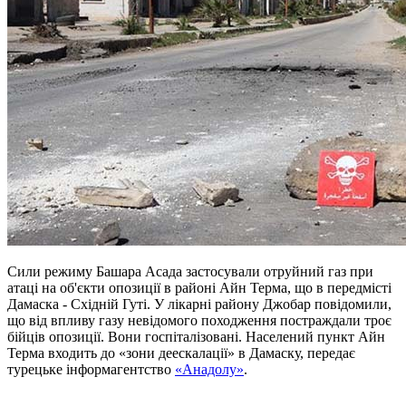
Сили режиму Башара Асада застосували отруйний газ при
атаці на об'єкти опозиції в районі Айн Терма, що в передмісті
Дамаска - Східній Гуті. У лікарні району Джобар повідомили,
що від впливу газу невідомого походження постраждали троє
бійців опозиції. Вони госпіталізовані. Населений пункт Айн
Терма входить до «зони деескалації» в Дамаску, передає
турецьке інформагентство
«Анадолу»
.