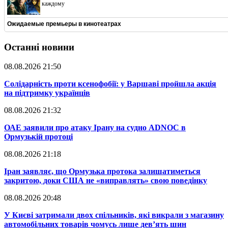
каждому
Ожидаемые премьеры в кинотеатрах
Останні новини
08.08.2026 21:50
​Солідарність проти ксенофобії: у Варшаві пройшла акція
на підтримку українців
08.08.2026 21:32
​ОАЕ заявили про атаку Ірану на судно ADNOC в
Ормузькій протоці
08.08.2026 21:18
​Іран заявляє, що Ормузька протока залишатиметься
закритою, доки США не «виправлять» свою поведінку
08.08.2026 20:48
​У Києві затримали двох спільників, які викрали з магазину
автомобільних товарів чомусь лише дев’ять шин