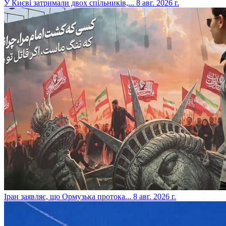
​У Києві затримали двох спільників,...
8 авг. 2026 г.
​Іран заявляє, що Ормузька протока...
8 авг. 2026 г.