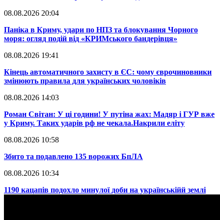
08.08.2026 20:04
Паніка в Криму, удари по НПЗ та блокування Чорного
моря: огляд подій від «КРИМського бандерівця»
08.08.2026 19:41
​Кінець автоматичного захисту в ЄС: чому єврочиновники
змінюють правила для українських чоловіків
08.08.2026 14:03
​Роман Світан: У ці години! У путіна жах: Мадяр і ГУР вже
у Криму. Таких ударів рф не чекала.Накрили еліту
08.08.2026 10:58
​Збито та подавлено 135 ворожих БпЛА
08.08.2026 10:34
​1190 кацапів подохло минулої доби на українськійй землі