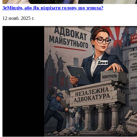
​ЗеМіндіч, або Як відрізати голову, що згнила?
12 нояб. 2025 г.