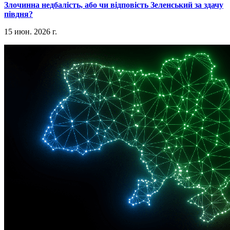
​Злочинна недбалість, або чи відповість Зеленський за здачу
півдня?
15 июн. 2026 г.