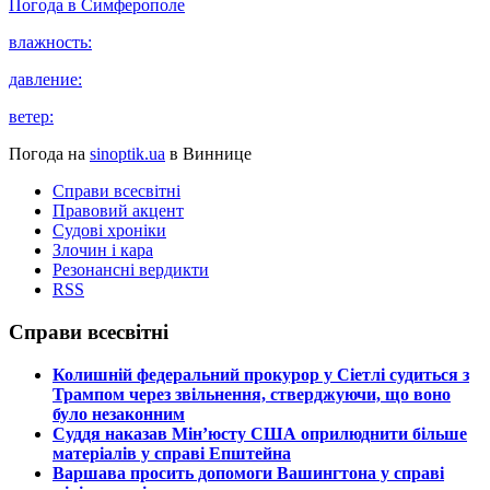
Погода в
Симферополе
влажность:
давление:
ветер:
Погода на
sinoptik.ua
в Виннице
Справи всесвітні
Правовий акцент
Судові хроніки
Злочин і кара
Резонансні вердикти
RSS
Справи всесвітні
​Колишній федеральний прокурор у Сіетлі судиться з
Трампом через звільнення, стверджуючи, що воно
було незаконним
​Суддя наказав Мін’юсту США оприлюднити більше
матеріалів у справі Епштейна
​Варшава просить допомоги Вашингтона у справі