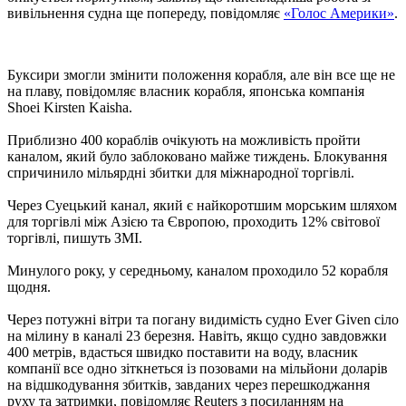
вивільнення судна ще попереду, повідомляє
«Голос Америки»
.
Буксири змогли змінити положення корабля, але він все ще не
на плаву, повідомляє власник корабля, японська компанія
Shoei Kirsten Kaisha.
Приблизно 400 кораблів очікують на можливість пройти
каналом, який було заблоковано майже тиждень. Блокування
спричинило мільярдні збитки для міжнародної торгівлі.
Через Суецький канал, який є найкоротшим морським шляхом
для торгівлі між Азією та Європою, проходить 12% світової
торгівлі, пишуть ЗМІ.
Минулого року, у середньому, каналом проходило 52 корабля
щодня.
Через потужні вітри та погану видимість судно Ever Given сіло
на мілину в каналі 23 березня. Навіть, якщо судно завдовжки
400 метрів, вдасться швидко поставити на воду, власник
компанії все одно зіткнеться із позовами на мільйони доларів
на відшкодування збитків, завданих через перешкоджання
руху та затримки, повідомляє Reuters з посиланням на