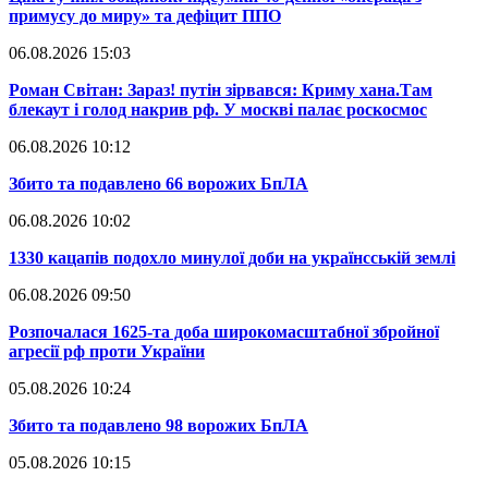
примусу до миру» та дефіцит ППО
06.08.2026 15:03
​Роман Світан: Зараз! путін зірвався: Криму хана.Там
блекаут і голод накрив рф. У москві палає роскосмос
06.08.2026 10:12
​Збито та подавлено 66 ворожих БпЛА
06.08.2026 10:02
​1330 кацапів подохло минулої доби на українсській землі
06.08.2026 09:50
​Розпочалася 1625-та доба широкомасштабної збройної
агресії рф проти України
05.08.2026 10:24
​Збито та подавлено 98 ворожих БпЛА
05.08.2026 10:15