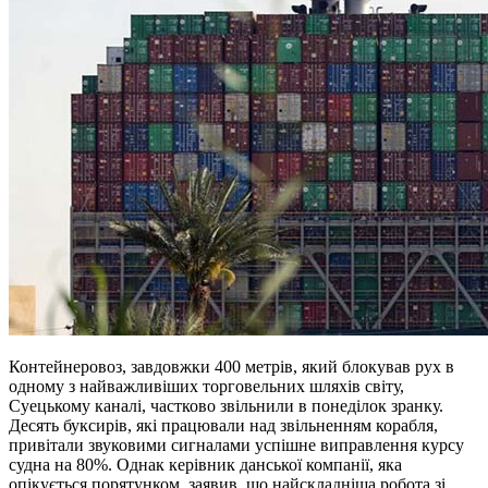
Контейнеровоз, завдовжки 400 метрів, який блокував рух в
одному з найважливіших торговельних шляхів світу,
Суецькому каналі, частково звільнили в понеділок зранку.
Десять буксирів, які працювали над звільненням корабля,
привітали звуковими сигналами успішне виправлення курсу
судна на 80%. Однак керівник данської компанії, яка
опікується порятунком, заявив, що найскладніша робота зі