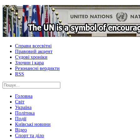
Справи всесвітні
Правовий акцент
Судові хроніки
Злочин і кара
Резонансні вердикти
RSS
Головна
Світ
Україна
Політика
Події
Київські новини
Відео
Спорт та діло