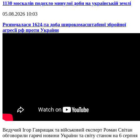
​1130 москалів подохло минулої доби на українській землі
05.08.2026 10:03
​Розпочалася 1624-та доба широкомасштабної збройної
агресії рф проти України
Ведучий Ігор Гаврищак та військовий експерт Роман Світан
обговорили гарячі новини України та світу станом на 6 серпня