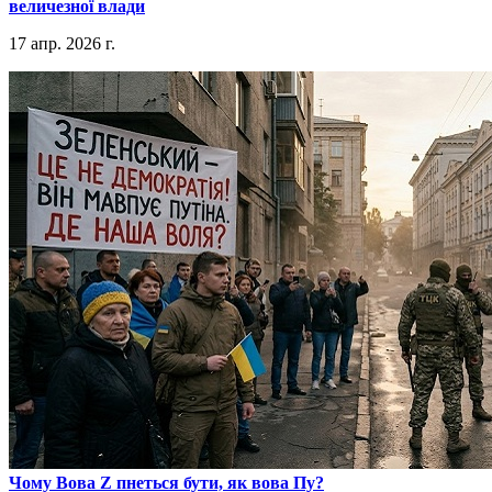
величезної влади
17 апр. 2026 г.
​Чому Вова Z пнеться бути, як вова Пу?