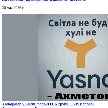
26 мая 2026 г.
​Холодомор у Києві: роль ДТЕК групи СКМ у спробі