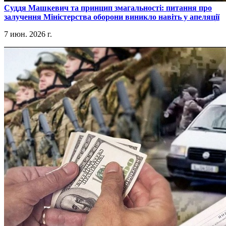
​Суддя Машкевич та принцип змагальності: питання про
залучення Міністерства оборони виникло навіть у апеляції
7 июн. 2026 г.