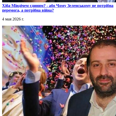
​Хіба Міндічем єдиним? - або Чому Зеленському не потрібна
перемога, а потрібна війна?
4 мая 2026 г.