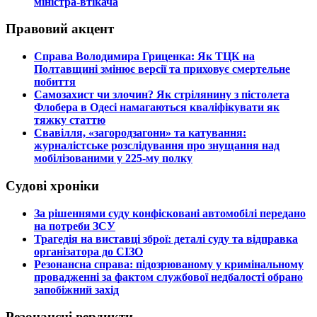
міністра-втікача
Правовий акцент
​Справа Володимира Гриценка: Як ТЦК на
Полтавщині змінює версії та приховує смертельне
побиття
​Самозахист чи злочин? Як стрілянину з пістолета
Флобера в Одесі намагаються кваліфікувати як
тяжку статтю
​Свавілля, «загородзагони» та катування:
журналістське розслідування про знущання над
мобілізованими у 225-му полку
Судові хроніки
​За рішеннями суду конфісковані автомобілі передано
на потреби ЗСУ
​Трагедія на виставці зброї: деталі суду та відправка
організатора до СІЗО
​Резонансна справа: підозрюваному у кримінальному
провадженні за фактом службової недбалості обрано
запобіжний захід
Резонансні вердикти