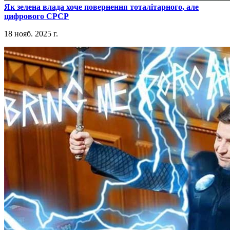
​Як зелена влада хоче повернення тоталітарного, але
цифрового СРСР
18 нояб. 2025 г.