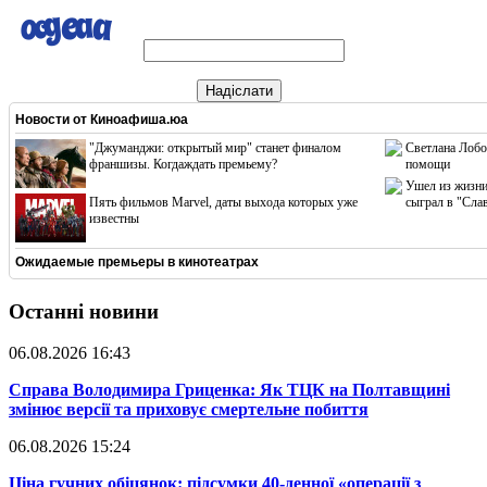
Надіслати
Новости от
Киноафиша.юа
"Джуманджи: открытый мир" станет финалом
Светлана Лобо
франшизы. Когдаждать премьему?
помощи
Ушел из жизни
Пять фильмов Marvel, даты выхода которых уже
сыграл в "Сла
известны
Ожидаемые премьеры в кинотеатрах
Останні новини
06.08.2026 16:43
​Справа Володимира Гриценка: Як ТЦК на Полтавщині
змінює версії та приховує смертельне побиття
06.08.2026 15:24
​Ціна гучних обіцянок: підсумки 40-денної «операції з