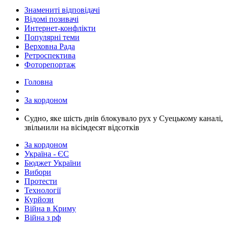
Знамениті відповідачі
Відомі позивачі
Интернет-конфлікти
Популярні теми
Верховна Рада
Ретроспектива
Фоторепортаж
Головна
За кордоном
​Судно, яке шість днів блокувало рух у Суецькому каналі,
звільнили на вісімдесят відсотків
За кордоном
Україна - ЄС
Бюджет України
Вибори
Протести
Технології
Курйози
Війна в Криму
Війна з рф