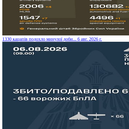
​1330 кацапів подохло минулої доби...
6 авг. 2026 г.