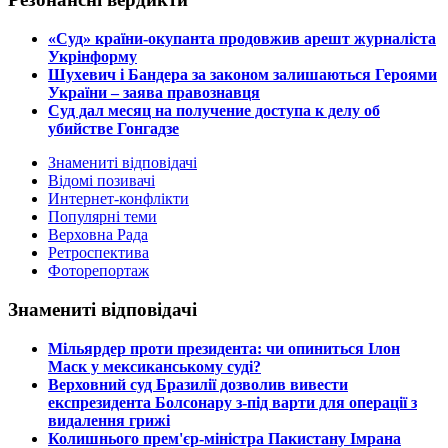
​«Суд» країни-окупанта продовжив арешт журналіста
Укрінформу
Шухевич і Бандера за законом залишаються Героями
України – заява правознавця
Суд дал месяц на получение доступа к делу об
убийстве Гонгадзе
Знамениті відповідачі
Відомі позивачі
Интернет-конфлікти
Популярні теми
Верховна Рада
Ретроспектива
Фоторепортаж
Знамениті відповідачі
​Мільярдер проти президента: чи опиниться Ілон
Маск у мексиканському суді?
​Верховний суд Бразилії дозволив вивести
експрезидента Болсонару з-під варти для операції з
видалення грижі
​Колишнього прем'єр-міністра Пакистану Імрана