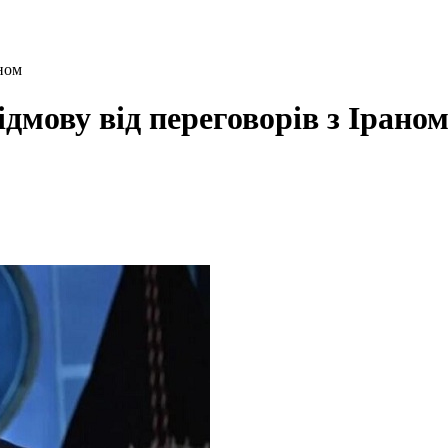
аном
ідмову від переговорів з Ірано