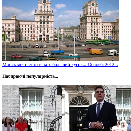
Минск мечтает оттяпать больший кусок...
16 нояб. 2012 г.
Набираючі популярність...