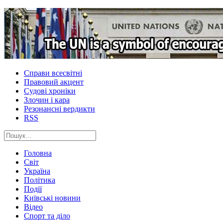
Справи всесвітні
Правовий акцент
Судові хроніки
Злочин і кара
Резонансні вердикти
RSS
Головна
Світ
Україна
Політика
Події
Київські новини
Відео
Спорт та діло