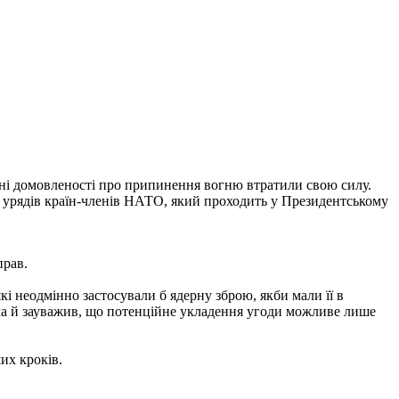
дні домовленості про припинення вогню втратили свою силу.
та урядів країн-членів НАТО, який проходить у Президентському
прав.
і неодмінно застосували б ядерну зброю, якби мали її в
оча й зауважив, що потенційне укладення угоди можливе лише
их кроків.