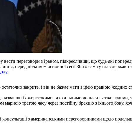
 вести переговори з Іраном, підкресливши, що будь-які попере
липня, перед початком основної сесії 36-го саміту глав держав 
олу
.
 остаточно закрите, і він не бажає мати з цією країною жодних с
, назвавши їх жорстокими та схильними до насильства людьми, як
ом марною тратою часу через постійну брехню з їхнього боку, х
консультації з американськими переговорниками щодо подальш