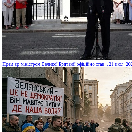
​Прем’єр-міністром Великої Британії офіційно став...
21 июл. 202