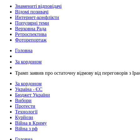
Знамениті відповідачі
Відомі позивачі
Интернет-конфлікти
Популярні теми
Верховна Рада
Ретроспектива
Фоторепортаж
Головна
За кордоном
​Трамп заявив про остаточну відмову від переговорів з Ір
За кордоном
Україна - ЄС
Бюджет України
Вибори
Протести
Технології
Курйози
Війна в Криму
Війна з рф
Головна