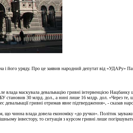
ча і його уряду. Про це заявив народний депутат від «УДАРу» Па
 Але влада маскувала девальвацію гривні інтервенцією Нацбанку
У становив 30 млрд. дол., а нині лише 16 млдр. дол. «Через те, 
с девальвації гривні отримав явне підтвердження», - сказав нар
м, що чинна влада довела економіку «до ручки». Політик зауважи
ньому інвестору, то ситуація з курсом гривні лише погіршуватим