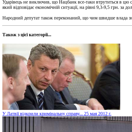
Ударівець не виключив, що Нацбанк все-таки втрутиться в цю с
який відповідає економічній ситуації, на рівні 9,3-9,5 грн. за до
Народний депутат також переконаний, що чим швидше влада зна
Також з цієї категорії...
У Латвії відкрили кримінальну справу...
25 мая 2012 г.