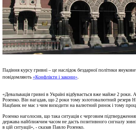
Падіння курсу гривні – це наслідок бездарної політики янукови
повідомляють
«Конфлікти і закони»
.
«Девальвація гривні в Україні відбувається вже майже 2 роки.
Розенко. Він нагадав, що 2 роки тому золотовалютний резерв НБ
Нацбанк не має з чим виходити на валютний ринок і тому проце
Розенко наголосив, що така ситуація є черговим підтвердження
держава найближчим часом не дасть позитивного сигналу зовніш
в цій ситуації», - сказав Павло Розенко.