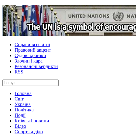
Справи всесвітні
Правовий акцент
Судові хроніки
Злочин і кара
Резонансні вердикти
RSS
Головна
Світ
Україна
Політика
Події
Київські новини
Відео
Спорт та діло