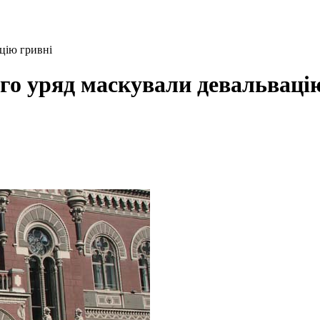
цію гривні
го уряд маскували девальваці