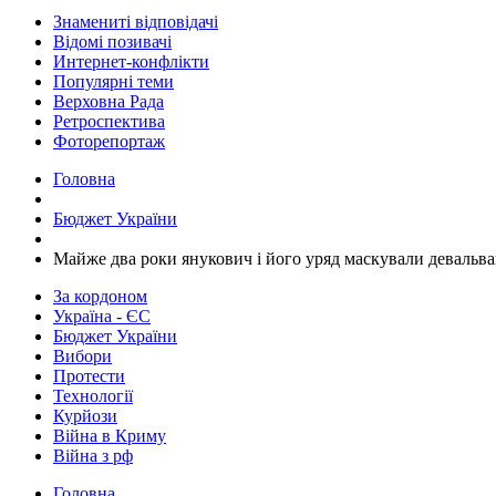
Знамениті відповідачі
Відомі позивачі
Интернет-конфлікти
Популярні теми
Верховна Рада
Ретроспектива
Фоторепортаж
Головна
Бюджет України
Майже два роки янукович і його уряд маскували девальва
За кордоном
Україна - ЄС
Бюджет України
Вибори
Протести
Технології
Курйози
Війна в Криму
Війна з рф
Головна