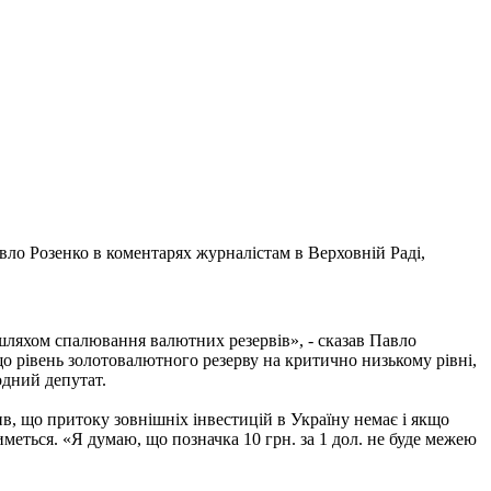
вло Розенко в коментарях журналістам в Верховній Раді,
 шляхом спалювання валютних резервів», - сказав Павло
що рівень золотовалютного резерву на критично низькому рівні,
одний депутат.
в, що притоку зовнішніх інвестицій в Україну немає і якщо
еться. «Я думаю, що позначка 10 грн. за 1 дол. не буде межею