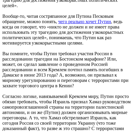
трагедию для достижения узкокорыстных политических
целей».
Вообще-то, читая состряпанное для Путина Песковым
обращение, можно понять,
чего реально хочет Путин
, ведь
когда он говорит, что «никто не должен и не имеет права
использовать эту трагедию для достижения узкокорыстных
политических целей», понимаешь, что Путин как раз
мотивируется узкокорыстными целями.
Вы помните, чтобы Путин требовал участия России в
расследовании трагедии на Бостонском марафоне? Или,
может, он сделал заявление о проведенном Россией
расследовании и всем Кремлем почтил память погибших в
Дамаске в июне 2013 года? А, возможно, он призывал к
мирному урегулированию и переговорам с террористами при
захвате торгового центра в Кении?
Согласно логике, навязываемой Кремлем миру, Путин просто
обязан требовать, чтобы Израиль признал Хамаз руководством
самопровозглашенной страны на территории палестинской
автономии, и он же (Путин) должен организовывать мирные
переговоры. А то, что Хамаз обстреливает Израиль, как
сегодня Россия со своей территории Украину (что тоже
доказанный факт), то разве ж это страшно? С террористами