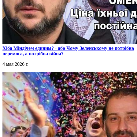
​Хіба Міндічем єдиним? - або Чому Зеленському не потрібна
перемога, а потрібна війна?
4 мая 2026 г.