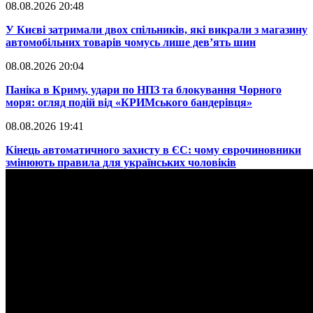
08.08.2026 20:48
​У Києві затримали двох спільників, які викрали з магазину
автомобільних товарів чомусь лише дев’ять шин
08.08.2026 20:04
Паніка в Криму, удари по НПЗ та блокування Чорного
моря: огляд подій від «КРИМського бандерівця»
08.08.2026 19:41
​Кінець автоматичного захисту в ЄС: чому єврочиновники
змінюють правила для українських чоловіків