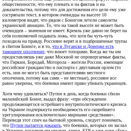
общественности, что ему плевать и на фактаж и на
доказательства, потому что для достижения его цели ему уже
состряпали текст, в котором очевидцы на высоте 10
километров видят, что рядом с Боингом летели самолеты
украинской авиации. То, что на такой высоте не может быть
очевидцев – значения не имеет. Кремль уже давно не берет на
себя полномочий подавать ложь, что хотя бы чуть-чуть
походила на правду. Россияне верят и в подброшенные трупы
в сбитом Боинге, и в то,
что в Луганске и Донецке есть
тамошнее ополчение
, что воюет топорами. Когда же ты им
предоставляешь уже даже Москвой не опровергаемые факты,
что Гиркин, Бородай, Моторола – жители России, имеющие
российское гражданство и паспорта с двуглавым орлом (то
есть, они не могут быть представителями местного
ополчения, потому как сами – не местные), россияне все
равно уверены, что боевики имеют право убивать украинцев.
Хотя чему удивляться? Путин в день, когда боевики сбили
малазийский Боинг, выдал фразу: «при обсуждении
продолжающегося острейшего внутриполитического кризиса
на Украине подчеркнута необходимость его скорейшего
урегулирования исключительно мирными средствами».
Переведя этот спич на бытовой уровень, следует понимать,
что
Путин пытается доказать
, что боевики, которых он заслал
в Украину, поставив им оружие, танки, БТР и уже даже «Бук»