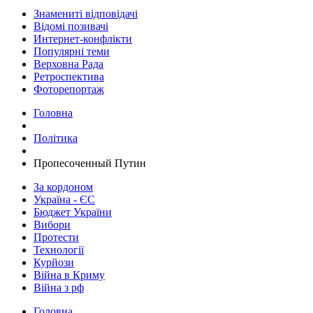
Знамениті відповідачі
Відомі позивачі
Интернет-конфлікти
Популярні теми
Верховна Рада
Ретроспектива
Фоторепортаж
Головна
Політика
Пропесоченный Путин
За кордоном
Україна - ЄС
Бюджет України
Вибори
Протести
Технології
Курйози
Війна в Криму
Війна з рф
Головна