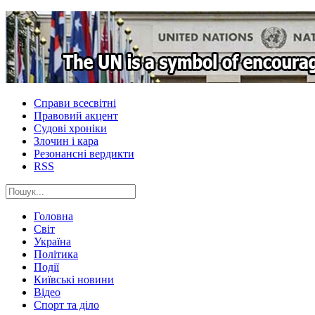
Справи всесвітні
Правовий акцент
Судові хроніки
Злочин і кара
Резонансні вердикти
RSS
Головна
Світ
Україна
Політика
Події
Київські новини
Відео
Спорт та діло