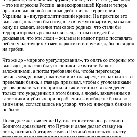
– это не агрессия России, аннексировавшей Крым и теперь
организовывающей военные действия на территории
Украины, а - внутриполитический кризис. На практике это
выглядит, как если бы сосед влез в чужую квартиру, захватив
одну из комнат, заселил там своих родных, что стали бы
терроризировать реальных хозяев, а этим соседям бы
доказывал, что эти люди – жильцы и имеют право поставлять
ребенку настоящих хозяев наркотики и оружие, дабы он ходил
на грабеж.
Что же до «мирного урегулирования», то опять со стороны это
выглядит, как если бы уголовники захватили банк с
заложниками, а потом требовали бы, чтобы переговоры
велись между ними, властями и их главарем, что находится за
пределами банка, а главарь призывал, чтобы с уголовниками
договаривались и их признали как истинных хозяев денег,
только что украденных в этом банке, а людей, захваченных в
заложники и убитых при ограблении – вообще не брали во
внимание, согласившись на уговор, что их никогда в банке и
не было.
Последнее же заявление Путина относительно трагедии с
Боингом доказывает, что Путин и далее делает ставку на
ложь, пытаясь (цитируя самого Путина) «использовать эту