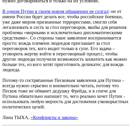
нужно договариваться и только на их условиях.
В одном Путин в своем новом обращении не солгал
: он от
имени России будет делать все, чтобы российские боевики,
уже даже миром признанные террористами, смогли себя
легализовать и сесть за стол переговоров, якобы для решения
проблемы «мирными и исключительно дипломатическими
средствами». Со стороны такое заявление воспринимается
просто: вождь племени людоедов приглашает за стол
переговоров тех, кого видит только в супе. Его задача –
уговорить жертву войти в переговорный процесс, чтобы
другие людоеды получили возможность захватить как можно
больше тех, из кого хотят приготовить деликатес для вождя-
людоеда.
Потому-то состряпанные Песковым заявления для Путина –
всегда нужно серьезно и внимательно читать, потому что
Песков тоже не обманет дедушку Фрейда, и в спиче для
Путина обязательно напишет то, чего реально хочет Путин -
использовать любую мерзость для достижения узкокорыстных
политических целей.
Лина ТЫХА,
«Конфликты и законы»