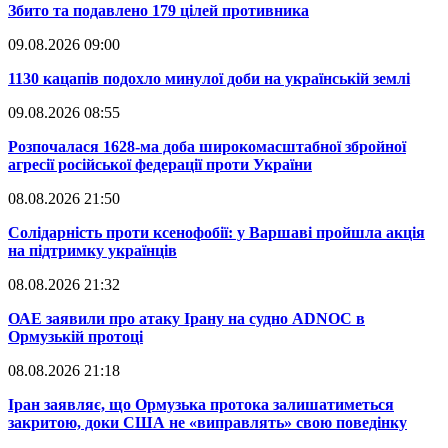
​Збито та подавлено 179 цілей противника
09.08.2026 09:00
​1130 кацапів подохло минулої доби на українській землі
09.08.2026 08:55
​Розпочалася 1628-ма доба широкомасштабної збройної
агресії російської федерації проти України
08.08.2026 21:50
​Солідарність проти ксенофобії: у Варшаві пройшла акція
на підтримку українців
08.08.2026 21:32
​ОАЕ заявили про атаку Ірану на судно ADNOC в
Ормузькій протоці
08.08.2026 21:18
​Іран заявляє, що Ормузька протока залишатиметься
закритою, доки США не «виправлять» свою поведінку