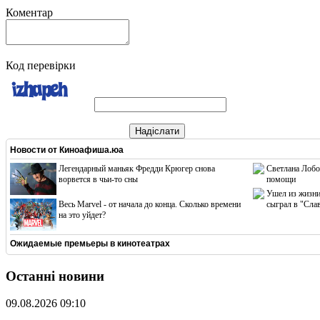
Коментар
Код перевірки
Надіслати
Новости от
Киноафиша.юа
Легендарный маньяк Фредди Крюгер снова
Светлана Лобо
ворвется в чьи-то сны
помощи
Ушел из жизни
Весь Marvel - от начала до конца. Сколько времени
сыграл в "Сла
на это уйдет?
Ожидаемые премьеры в кинотеатрах
Останні новини
09.08.2026 09:10