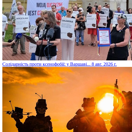
​Солідарність проти ксенофобії: у Варшаві...
8 авг. 2026 г.