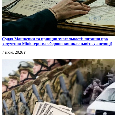
​Суддя Машкевич та принцип змагальності: питання про
залучення Міністерства оборони виникло навіть у апеляції
7 июн. 2026 г.