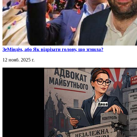
​ЗеМіндіч, або Як відрізати голову, що згнила?
12 нояб. 2025 г.