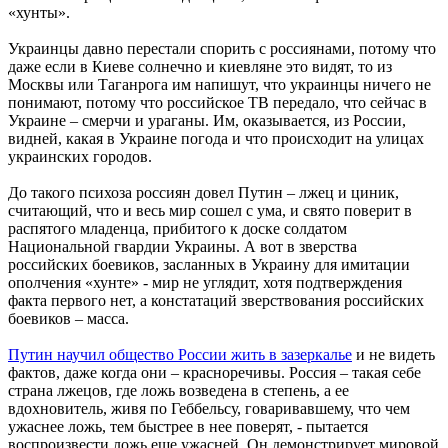
«хунты».
Украинцы давно перестали спорить с россиянами, потому что
даже если в Киеве солнечно и киевляне это видят, то из
Москвы или Таганрога им напишут, что украинцы ничего не
понимают, потому что российское ТВ передало, что сейчас в
Украине – смерчи и ураганы. Им, оказывается, из России,
видней, какая в Украине погода и что происходит на улицах
украинских городов.
До такого психоза россиян довел Путин – лжец и циник,
считающий, что и весь мир сошел с ума, и свято поверит в
распятого младенца, прибитого к доске солдатом
Национальной гвардии Украины. А вот в зверства
российских боевиков, засланных в Украину для имитации
ополчения «хунте» - мир не углядит, хотя подтверждения
факта первого нет, а констатаций зверствования российских
боевиков – масса.
Путин научил общество России жить в зазеркалье
и не видеть
фактов, даже когда они – красноречивы. Россия – такая себе
страна лжецов, где ложь возведена в степень, а ее
вдохновитель, живя по Геббельсу, говаривавшему, что чем
ужаснее ложь, тем быстрее в нее поверят, - пытается
воспроизвести ложь еще ужасней. Он демонстрирует мировой