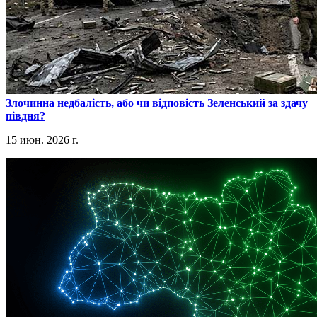
​Злочинна недбалість, або чи відповість Зеленський за здачу
півдня?
15 июн. 2026 г.