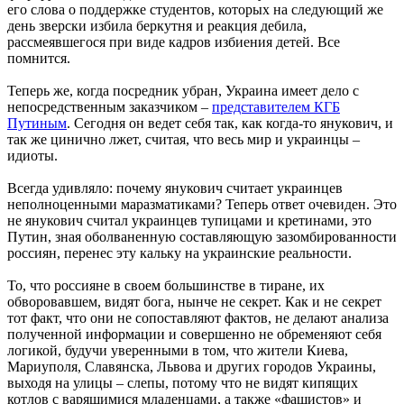
его слова о поддержке студентов, которых на следующий же
день зверски избила беркутня и реакция дебила,
рассмеявшегося при виде кадров избиения детей. Все
помнится.
Теперь же, когда посредник убран, Украина имеет дело с
непосредственным заказчиком –
представителем КГБ
Путиным
. Сегодня он ведет себя так, как когда-то янукович, и
так же цинично лжет, считая, что весь мир и украинцы –
идиоты.
Всегда удивляло: почему янукович считает украинцев
неполноценными маразматиками? Теперь ответ очевиден. Это
не янукович считал украинцев тупицами и кретинами, это
Путин, зная оболваненную составляющую зазомбированности
россиян, перенес эту кальку на украинские реальности.
То, что россияне в своем большинстве в тиране, их
обворовавшем, видят бога, нынче не секрет. Как и не секрет
тот факт, что они не сопоставляют фактов, не делают анализа
полученной информации и совершенно не обременяют себя
логикой, будучи уверенными в том, что жители Киева,
Мариуполя, Славянска, Львова и других городов Украины,
выходя на улицы – слепы, потому что не видят кипящих
котлов с варящимися младенцами, а также «фашистов» и