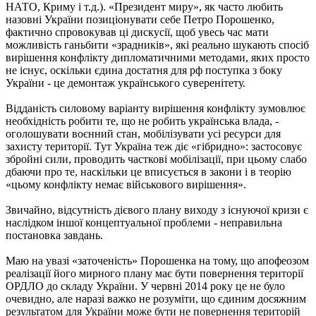
НАТО, Криму і т.д.). «Президент миру», як часто любить
назовні України позиціонувати себе Петро Порошенко,
фактично спровокував ці дискусії, щоб увесь час мати
можливість ганьбити «зрадників», які реально шукають спосіб
вирішення конфлікту дипломатичними методами, яких просто
не існує, оскільки єдина достатня для рф поступка з боку
України - це демонтаж українського суверенітету.
Відданість силовому варіанту вирішення конфлікту зумовлює
необхідність робити те, що не робить українська влада, -
оголошувати воєнний стан, мобілізувати усі ресурси для
захисту території. Тут Україна теж діє «гібридно»: застосовує
збройні сили, проводить часткові мобілізації, при цьому слабо
дбаючи про те, наскільки це вписується в закони і в теорію
«цьому конфлікту немає військового вирішення».
Звичайно, відсутність дієвого плану виходу з існуючої кризи є
наслідком іншої концептуальної проблеми - неправильна
постановка завдань.
Маю на увазі «заточеність» Порошенка на тому, що апофеозом
реалізації його мирного плану має бути повернення території
ОРДЛО до складу України. У червні 2014 року це не було
очевидно, але наразі важко не розуміти, що єдиним досяжним
результатом для України може бути не повернення територій