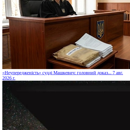
​«Неупередженість» судді Машкевич: головний доказ...
7 авг.
2026 г.