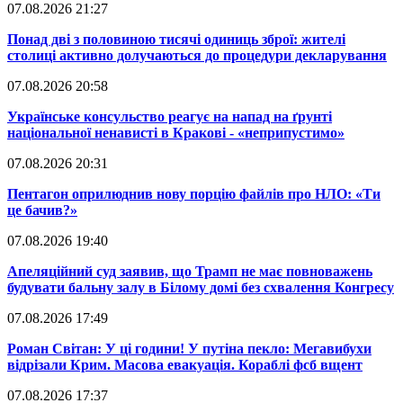
07.08.2026 21:27
​Понад дві з половиною тисячі одиниць зброї: жителі
столиці активно долучаються до процедури декларування
07.08.2026 20:58
​Українське консульство реагує на напад на ґрунті
національної ненависті в Кракові - «неприпустимо»
07.08.2026 20:31
​Пентагон оприлюднив нову порцію файлів про НЛО: «Ти
це бачив?»
07.08.2026 19:40
​Апеляційний суд заявив, що Трамп не має повноважень
будувати бальну залу в Білому домі без схвалення Конгресу
07.08.2026 17:49
​Роман Світан: У ці години! У путіна пекло: Мегавибухи
відрізали Крим. Масова евакуація. Кораблі фсб вщент
07.08.2026 17:37