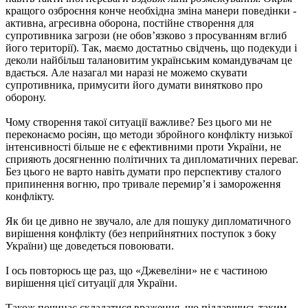
кращого озброєння конче необхідна зміна манери поведінки -
активна, агресивна оборона, постійне створення для
супротивника загрози (не обов’язково з просуванням вглиб
його території). Так, маємо достатньо свідчень, що подекуди і
деколи найбільш талановитим українським командувачам це
вдається. Але назагал ми наразі не можемо скувати
супротивника, примусити його думати винятково про
оборону.
Чому створення такої ситуації важливе? Без цього ми не
переконаємо росіян, що методи збройного конфлікту низької
інтенсивності більше не є ефективними проти України, не
сприяють досягненню політичних та дипломатичних переваг.
Без цього не варто навіть думати про перспективу сталого
припинення вогню, про тривале перемир’я і замороження
конфлікту.
Як би це дивно не звучало, але для пошуку дипломатичного
вирішення конфлікту (без неприйнятних поступок з боку
України) ще доведеться повоювати.
І ось повторюсь ще раз, що «Джевеліни» не є частиною
вирішення цієї ситуації для України.
Також починає складатися враження, що піддавшись таким