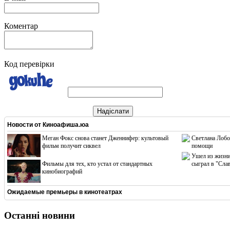
Коментар
Код перевірки
Надіслати
Новости от
Киноафиша.юа
Меган Фокс снова станет Дженнифер: культовый
Светлана Лобо
фильм получит сиквел
помощи
Ушел из жизни
Фильмы для тех, кто устал от стандартных
сыграл в "Сла
кинобиографий
Ожидаемые премьеры в кинотеатрах
Останні новини