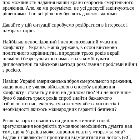
про можливість надання нашій країні озброєнь смертельного
враження. Але, як ми розуміємо, не усі дискусії закінчуються
рішеннями. І не всі рішення бувають далекоглядними.
Давайте у цій ситуації спробуємо розібратися в інтересах і
намірах сторін.
Найбільш непослідовний і непрогнозований учасник
конфлікту - Україна. Наша держава, в особі військово-
політичного керівництва, впродовж трьох років вкрай
невміло і безрезультатно намагається комбінувати
дипломатичні та військові методи розв’язання проблеми війни
з росією.
Навіщо Україні американська зброя смертельного враження,
якщо вона не уявляє військового способу вирішення
конфлікту і ставить у війні на дипломатію? Чи не логічніше
було б замість трьох років спроб знайти бажаючого
озброювати нас, експлуатувати тему «беззахисності» і
необхідності якихось міжнародних гарантій безпеки?
Реальна зорієнтованість на дипломатичний спосіб
врегулювання конфліктів зумовлює необхідність думати над
тим, що ж Україна може запропонувати у «торзі» за мир?
Відтак і з’являються пропозиції відмовитися від чогось (ЄС,