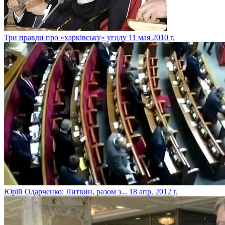
Три правди про «харківську» угоду
11 мая 2010 г.
Юрій Одарченко: Литвин, разом з...
18 апр. 2012 г.