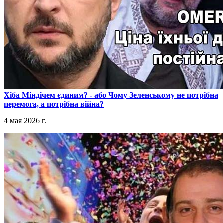
​Хіба Міндічем єдиним? - або Чому Зеленському не потрібна
перемога, а потрібна війна?
4 мая 2026 г.