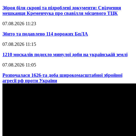
​Зброя біля скроні та підроблені документи: Свідчення
мешканця Кременчука про свавілля місцевого ТЦК
07.08.2026 11:23
​Збито та подавлено 114 ворожих БпЛА
07.08.2026 11:15
​1210 москалів подохло минулої доби на українській землі
07.08.2026 11:05
​Розпочалася 1626-та доба широкомасштабної збройної
агресії рф проти України