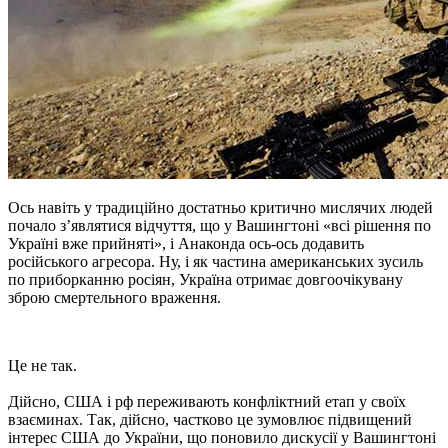
Ось навіть у традиційно достатньо критично мислячих людей
почало з’являтися відчуття, що у Вашингтоні «всі рішення по
Україні вже прийняті», і Анаконда ось-ось додавить
російського агресора. Ну, і як частина американських зусиль
по приборканню росіян, Україна отримає довгоочікувану
зброю смертельного враження.
Це не так.
Дійсно, США і рф переживають конфліктний етап у своїх
взаєминах. Так, дійсно, частково це зумовлює підвищений
інтерес США до України, що поновило дискусії у Вашингтоні