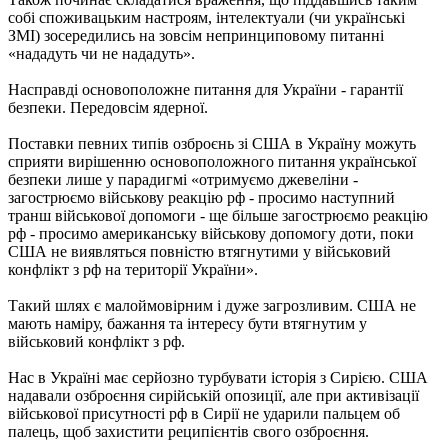
собі споживацьким настроям, інтелектуали (чи українські
ЗМІ) зосередились на зовсім непринциповому питанні
«нададуть чи не нададуть».
Насправді основоположне питання для України - гарантії
безпеки. Передовсім ядерної.
Поставки певних типів озброєнь зі США в Україну можуть
сприяти вирішенню основоположного питання української
безпеки лише у парадигмі «отримуємо джевеліни -
загострюємо військову реакцію рф - просимо наступний
транш військової допомоги - ще більше загострюємо реакцію
рф - просимо американську військову допомогу доти, поки
США не виявляться повністю втягнутими у військовий
конфлікт з рф на території України».
Такий шлях є малоймовірним і дуже загрозливим. США не
мають наміру, бажання та інтересу бути втягнутим у
військовий конфлікт з рф.
Нас в Україні має серйозно турбувати історія з Сирією. США
надавали озброєння сирійській опозиції, але при активізації
військової присутності рф в Сирії не ударили пальцем об
палець, щоб захистити реципієнтів свого озброєння.