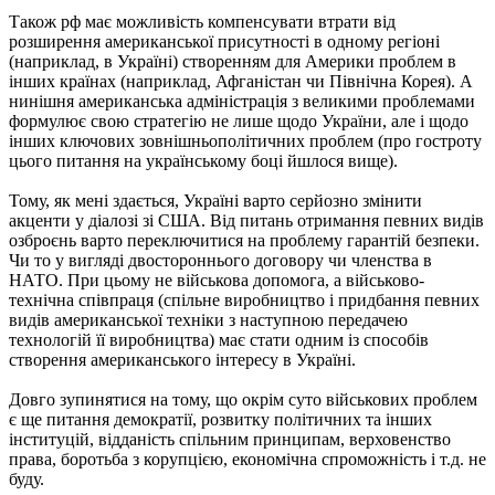
Також рф має можливість компенсувати втрати від
розширення американської присутності в одному регіоні
(наприклад, в Україні) створенням для Америки проблем в
інших країнах (наприклад, Афганістан чи Північна Корея). А
нинішня американська адміністрація з великими проблемами
формулює свою стратегію не лише щодо України, але і щодо
інших ключових зовнішньополітичних проблем (про гостроту
цього питання на українському боці йшлося вище).
Тому, як мені здається, Україні варто серйозно змінити
акценти у діалозі зі США. Від питань отримання певних видів
озброєнь варто переключитися на проблему гарантій безпеки.
Чи то у вигляді двостороннього договору чи членства в
НАТО. При цьому не військова допомога, а військово-
технічна співпраця (спільне виробництво і придбання певних
видів американської техніки з наступною передачею
технологій її виробництва) має стати одним із способів
створення американського інтересу в Україні.
Довго зупинятися на тому, що окрім суто військових проблем
є ще питання демократії, розвитку політичних та інших
інституцій, відданість спільним принципам, верховенство
права, боротьба з корупцією, економічна спроможність і т.д. не
буду.