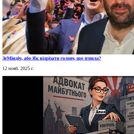
​ЗеМіндіч, або Як відрізати голову, що згнила?
12 нояб. 2025 г.