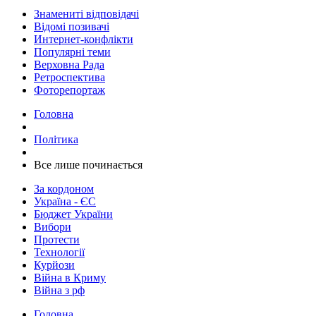
Знамениті відповідачі
Відомі позивачі
Интернет-конфлікти
Популярні теми
Верховна Рада
Ретроспектива
Фоторепортаж
Головна
Політика
​Все лише починається
За кордоном
Україна - ЄС
Бюджет України
Вибори
Протести
Технології
Курйози
Війна в Криму
Війна з рф
Головна