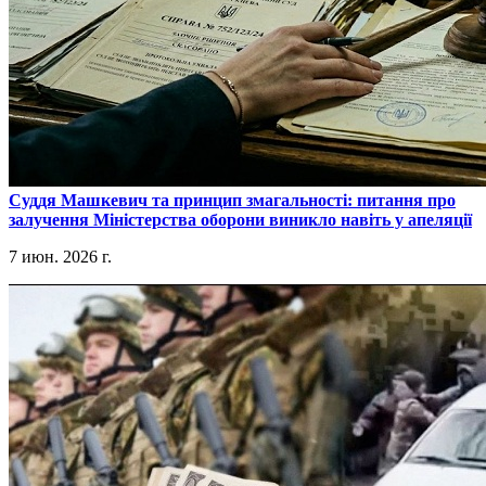
​Суддя Машкевич та принцип змагальності: питання про
залучення Міністерства оборони виникло навіть у апеляції
7 июн. 2026 г.