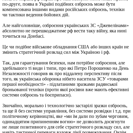
по-друге, поява в Україні подібних озброєнь може бути
компенсована іншими видами російських озброєнь, техніки
чи тактики ведення бойових дій.
Але найголовніше, озброєння українських ЗС «Джевелінами»
абсолютно не перешкоджатиме рф вести таку війну, яка нині
точиться на Донбасі.
Це чи подібне військове обладнання США або інших країн не
змінить стратегічний розклад сил між Україною і рф.
Так, для гарантування безпеки, нам потрібне озброєння, але
здебільшого ті види і типи, про які Петро Порошенко на День
Незалежності говорив як про віддалену перспективу після
того, як українська оборонка нібито наситила ЗСУ «товарами
першої необхідності» - підлатаними зразками радянської
броньованої техніки (проти якої росіяни вже мають ефективні
системи озброєнь та боєприпаси).
Звичайно, морально і технологічно застарілі зразки озброєнь,
та ще й без системи управління, без системи розвідки і т.д. при
політичному керівництві, яке «ми їм дали по зубам черговим,
одинадцятим припиненням вогню» не дозволить досягнути
не лише позитивного для себе стратегічного розкладу сил, але
навіть тактичної переваги вздовж лінії розмежування. Окрім