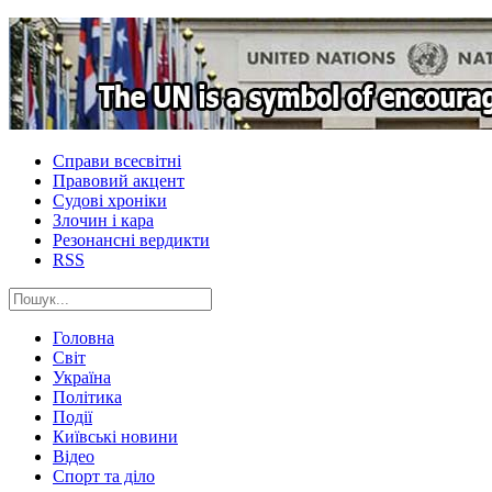
Справи всесвітні
Правовий акцент
Судові хроніки
Злочин і кара
Резонансні вердикти
RSS
Головна
Світ
Україна
Політика
Події
Київські новини
Відео
Спорт та діло