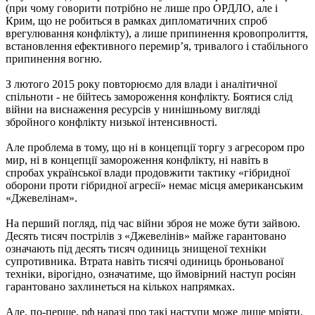
(при чому говорити потрібно не лише про ОРДЛО, але і
Крим, що не робиться в рамках дипломатичних спроб
врегулювання конфлікту), а лише припинення кровопролиття,
встановлення ефективного перемир’я, тривалого і стабільного
припинення вогню.
З лютого 2015 року повторюємо для влади і аналітичної
спільноти - не бійтесь замороження конфлікту. Боятися слід
війни на виснаження ресурсів у нинішньому вигляді
збройного конфлікту низької інтенсивності.
Але проблема в тому, що ні в концепції торгу з агресором про
мир, ні в концепції замороження конфлікту, ні навіть в
спробах української влади продовжити тактику «гібридної
оборони проти гібридної агресії» немає місця американським
«Джевелінам».
На перший погляд, під час війни зброя не може бути зайвою.
Десять тисяч пострілів з «Джевелінів» майже гарантовано
означають під десять тисяч одиниць знищеної техніки
супротивника. Втрата навіть тисячі одиниць броньованої
техніки, вірогідно, означатиме, що ймовірний наступ росіян
гарантовано захлинеться на кількох напрямках.
Але, по-перше, рф наразі про такі наступи може лише мріяти,