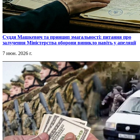
​Суддя Машкевич та принцип змагальності: питання про
залучення Міністерства оборони виникло навіть у апеляції
7 июн. 2026 г.