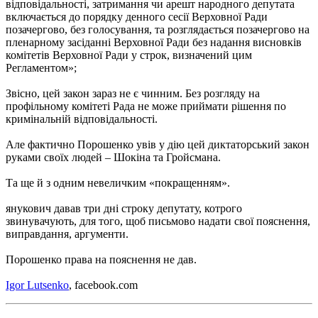
відповідальності, затримання чи арешт народного депутата
включається до порядку денного сесії Верховної Ради
позачергово, без голосування, та розглядається позачергово на
пленарному засіданні Верховної Ради без надання висновків
комітетів Верховної Ради у строк, визначений цим
Регламентом»;
Звісно, цей закон зараз не є чинним. Без розгляду на
профільному комітеті Рада не може приймати рішення по
кримінальній відповідальності.
Але фактично Порошенко увів у дію цей диктаторський закон
руками своїх людей – Шокіна та Гройсмана.
Та ще й з одним невеличким «покращенням».
янукович давав три дні строку депутату, котрого
звинувачують, для того, щоб письмово надати свої пояснення,
виправдання, аргументи.
Порошенко права на пояснення не дав.
Igor Lutsenko
, facebook.com