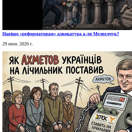
​Навіщо «реформаторам» адвокатура а-ля Медведчук?
29 июн. 2026 г.