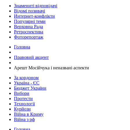
Знамениті відповідачі
Відомі позивачі
Интернет-конфлікти
Популярні теми
Верховна Рада
Ретроспектива
Фоторепортаж
Головна
Правовий акцент
Арешт Мосійчука і неназвані аспекти
За кордоном
Україна - ЄС
Бюджет України
Вибори
Протести
Технології
Курйози
Війна в Криму
Війна з рф
Головна