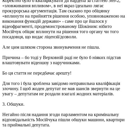
Коректно було б кваліфікувати дії нардепа за статтею 369-2,
«зловживання впливом», в неї якраз ідеально лягає
прокурорська аргументація. Там сказано про обіцянку
«вплинути на прийняття рішення особою, уповноваженою на
виконання функцій держави» - саме про це йшлося у
відеофрагменті, продемонстрованому Шокіним: нібито
Мосійчук обіцяє вплинути на рішення того органу чи того
посадовця, що видає ліцензії/дозволи.
Але цим шляхом сторона звинувачення не пішла.
Причина – бо тоді у Верховній раді не було б ніяких підстав
влаштовувати відеошоу з наручниками.
Бо ця стаття не передбачає арешту!
Для того і була зроблена завідомо неправильна кваліфікація
злочину. І щоб жоден депутат не мав шансів звернути на це
увагу – депутатам не роздали взагалі жодних матеріалів.
3. Обшуки.
Негайно після надання згоди парламентом на кримінальну
відповідальність Мосійчука пішли обшуки машини, квартири
та приймальні депутата.