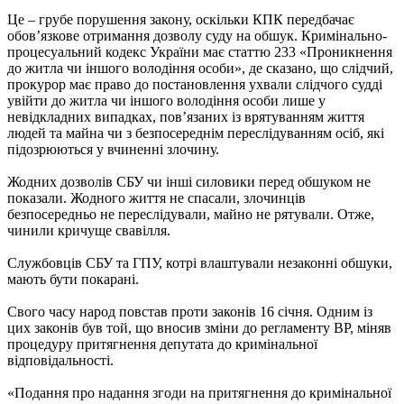
Це – грубе порушення закону, оскільки КПК передбачає
обов’язкове отримання дозволу суду на обшук. Кримінально-
процесуальний кодекс України має статтю 233 «Проникнення
до житла чи іншого володіння особи», де сказано, що слідчий,
прокурор має право до постановлення ухвали слідчого судді
увійти до житла чи іншого володіння особи лише у
невідкладних випадках, пов’язаних із врятуванням життя
людей та майна чи з безпосереднім переслідуванням осіб, які
підозрюються у вчиненні злочину.
Жодних дозволів СБУ чи інші силовики перед обшуком не
показали. Жодного життя не спасали, злочинців
безпосередньо не переслідували, майно не рятували. Отже,
чинили кричуще свавілля.
Службовців СБУ та ГПУ, котрі влаштували незаконні обшуки,
мають бути покарані.
Свого часу народ повстав проти законів 16 січня. Одним із
цих законів був той, що вносив зміни до регламенту ВР, міняв
процедуру притягнення депутата до кримінальної
відповідальності.
«Подання про надання згоди на притягнення до кримінальної