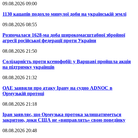
09.08.2026 09:00
​1130 кацапів подохло минулої доби на українській землі
09.08.2026 08:55
​Розпочалася 1628-ма доба широкомасштабної збройної
агресії російської федерації проти України
08.08.2026 21:50
​Солідарність проти ксенофобії: у Варшаві пройшла акція
на підтримку українців
08.08.2026 21:32
​ОАЕ заявили про атаку Ірану на судно ADNOC в
Ормузькій протоці
08.08.2026 21:18
​Іран заявляє, що Ормузька протока залишатиметься
закритою, доки США не «виправлять» свою поведінку
08.08.2026 20:48