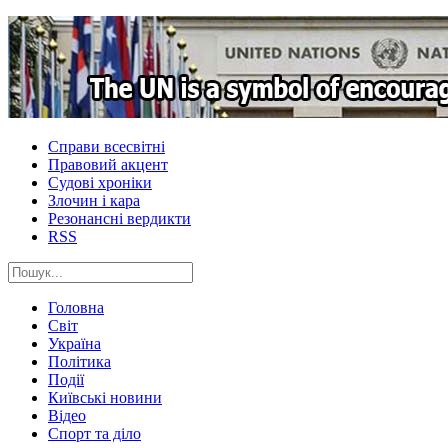
Справи всесвітні
Правовий акцент
Судові хроніки
Злочин і кара
Резонансні вердикти
RSS
Головна
Світ
Україна
Політика
Події
Київські новини
Відео
Спорт та діло