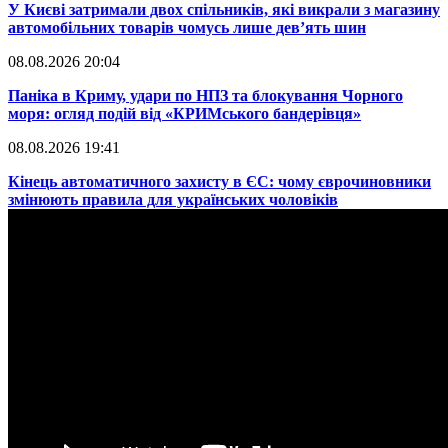
​У Києві затримали двох спільників, які викрали з магазину
автомобільних товарів чомусь лише дев’ять шин
08.08.2026 20:04
Паніка в Криму, удари по НПЗ та блокування Чорного
моря: огляд подій від «КРИМського бандерівця»
08.08.2026 19:41
​Кінець автоматичного захисту в ЄС: чому єврочиновники
змінюють правила для українських чоловіків