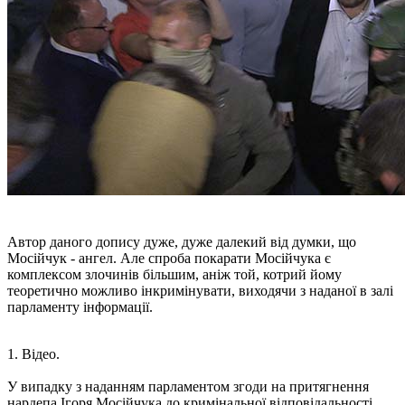
Автор даного допису дуже, дуже далекий від думки, що
Мосійчук - ангел. Але спроба покарати Мосійчука є
комплексом злочинів більшим, аніж той, котрий йому
теоретично можливо інкримінувати, виходячи з наданої в залі
парламенту інформації.
1. Відео.
У випадку з наданням парламентом згоди на притягнення
нардепа Ігоря Мосійчука до кримінальної відповідальності