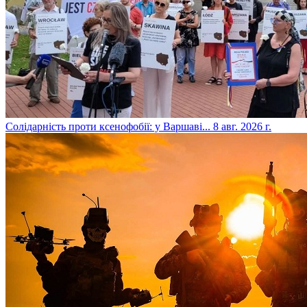
​Солідарність проти ксенофобії: у Варшаві...
8 авг. 2026 г.