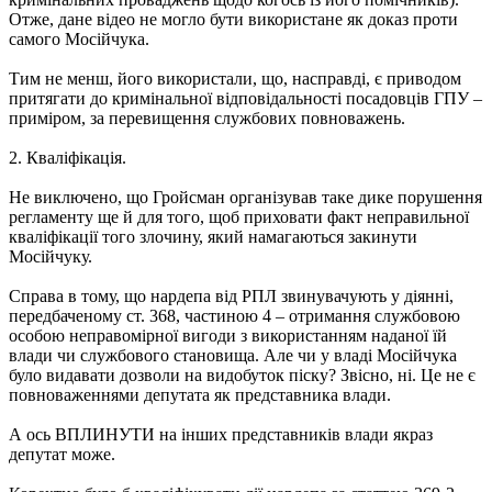
Отже, дане відео не могло бути використане як доказ проти
самого Мосійчука.
Тим не менш, його використали, що, насправді, є приводом
притягати до кримінальної відповідальності посадовців ГПУ –
приміром, за перевищення службових повноважень.
2. Кваліфікація.
Не виключено, що Гройсман організував таке дике порушення
регламенту ще й для того, щоб приховати факт неправильної
кваліфікації того злочину, який намагаються закинути
Мосійчуку.
Справа в тому, що нардепа від РПЛ звинувачують у діянні,
передбаченому ст. 368, частиною 4 – отримання службовою
особою неправомірної вигоди з використанням наданої їй
влади чи службового становища. Але чи у владі Мосійчука
було видавати дозволи на видобуток піску? Звісно, ні. Це не є
повноваженнями депутата як представника влади.
А ось ВПЛИНУТИ на інших представників влади якраз
депутат може.