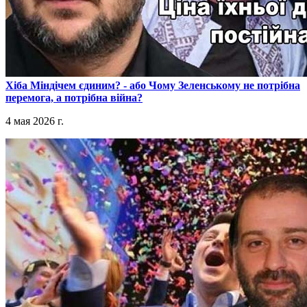
​Хіба Міндічем єдиним? - або Чому Зеленському не потрібна
перемога, а потрібна війна?
4 мая 2026 г.