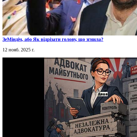
​ЗеМіндіч, або Як відрізати голову, що згнила?
12 нояб. 2025 г.