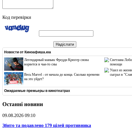
Код перевірки
Надіслати
Новости от
Киноафиша.юа
Легендарный маньяк Фредди Крюгер снова
Светлана Лобо
ворвется в чьи-то сны
помощи
Ушел из жизни
Весь Marvel - от начала до конца. Сколько времени
сыграл в "Сла
на это уйдет?
Ожидаемые премьеры в кинотеатрах
Останні новини
09.08.2026 09:10
​Збито та подавлено 179 цілей противника