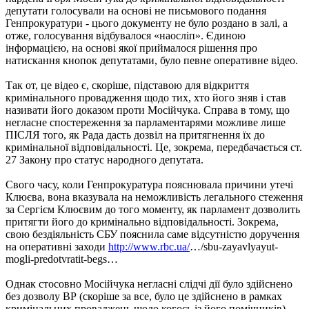
депутати голосували на основі не письмового подання
Генпрокуратури - цього документу не було роздано в залі, а
отже, голосування відбувалося «наосліп». Єдиною
інформацією, на основі якої приймалося рішення про
натискання кнопок депутатами, було певне оперативне відео.
Так от, це відео є, скоріше, підставою для відкриття
кримінального провадження щодо тих, хто його зняв і став
називати його доказом проти Мосійчука. Справа в тому, що
негласне спостереження за парламентарями можливе лише
ПІСЛЯ того, як Рада дасть дозвіл на притягнення їх до
кримінальної відповідальності. Це, зокрема, передбачається ст.
27 Закону про статус народного депутата.
Свого часу, коли Генпрокуратура пояснювала причини утечі
Клюєва, вона вказувала на неможливість легального стеження
за Сергієм Клюєвим до того моменту, як парламент дозволить
притягти його до кримінально відповідальності. Зокрема,
свою бездіяльність СБУ пояснила саме відсутністю доручення
на оперативні заходи
http://www.rbc.ua/
…/sbu-zayavlyayut-
mogli-predotvratit-begs…
Однак стосовно Мосійчука негласні слідчі дії було здійснено
без дозволу ВР (скоріше за все, було це здійснено в рамках
кримінальних проваджень щодо когось із його помічників).