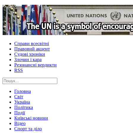
Справи всесвітні
Правовий акцент
Судові хроніки
Злочин і кара
Резонансні вердикти
RSS
Головна
Світ
Україна
Політика
Події
Київські новини
Відео
Спорт та діло