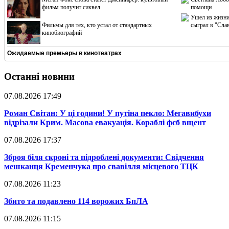
фильм получит сиквел
помощи
Ушел из жизни
Фильмы для тех, кто устал от стандартных
сыграл в "Сла
кинобиографий
Ожидаемые премьеры в кинотеатрах
Останні новини
07.08.2026 17:49
​Роман Світан: У ці години! У путіна пекло: Мегавибухи
відрізали Крим. Масова евакуація. Кораблі фсб вщент
07.08.2026 17:37
​Зброя біля скроні та підроблені документи: Свідчення
мешканця Кременчука про свавілля місцевого ТЦК
07.08.2026 11:23
​Збито та подавлено 114 ворожих БпЛА
07.08.2026 11:15