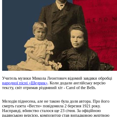
Учитель музики Микола Леонтович відомий завдяки обробці
народної пісні «Щедрик»
. Коли додали англійську версію
тексту, світ отримав різдвяний хіт - Carol of the Bells.
Мелодія піднесена, але не такою була доля автора. Про його
смерть газета «Вести» повідомила 2 березня 1921 року.
Насправді, вбивство сталося ще 23 січня. За офіційною
радянською версією, композитор став випадковою жертвою