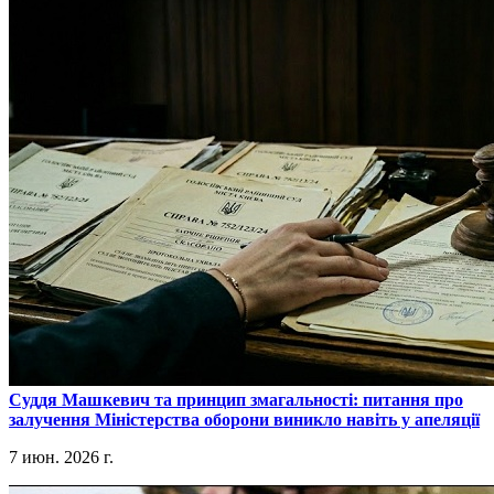
​Суддя Машкевич та принцип змагальності: питання про
залучення Міністерства оборони виникло навіть у апеляції
7 июн. 2026 г.