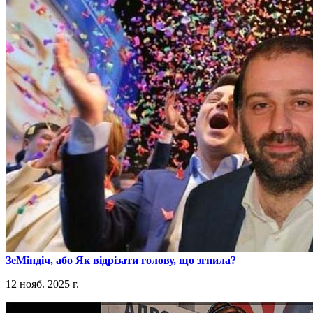
​ЗеМіндіч, або Як відрізати голову, що згнила?
12 нояб. 2025 г.