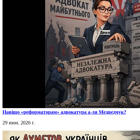
​Навіщо «реформаторам» адвокатура а-ля Медведчук?
29 июн. 2026 г.