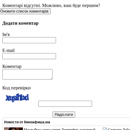
Коментарі відсутні. Можливо, ваш буде першим?
Оновити список коментарів
Додати коментар
Ім'я
E-mail
Коментар
Код перевірки
Надіслати
Новости от
Киноафиша.юа
Меган Фокс снова станет Дженнифер: культовый
Светлана Лобо