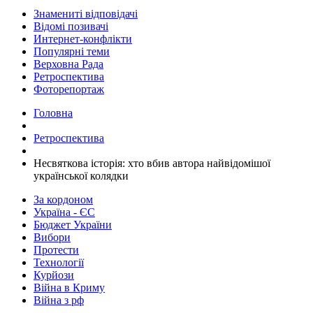
Знамениті відповідачі
Відомі позивачі
Интернет-конфлікти
Популярні теми
Верховна Рада
Ретроспектива
Фоторепортаж
Головна
Ретроспектива
​Несвяткова історія: хто вбив автора найвідомішої
української колядки
За кордоном
Україна - ЄС
Бюджет України
Вибори
Протести
Технології
Курйози
Війна в Криму
Війна з рф