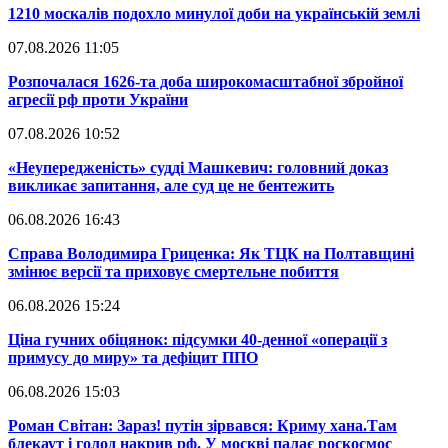
​1210 москалів подохло минулої доби на українській землі
07.08.2026 11:05
​Розпочалася 1626-та доба широкомасштабної збройної
агресії рф проти України
07.08.2026 10:52
​«Неупередженість» судді Машкевич: головний доказ
викликає запитання, але суд це не бентежить
06.08.2026 16:43
​Справа Володимира Гриценка: Як ТЦК на Полтавщині
змінює версії та приховує смертельне побиття
06.08.2026 15:24
​Ціна гучних обіцянок: підсумки 40-денної «операції з
примусу до миру» та дефіцит ППО
06.08.2026 15:03
​Роман Світан: Зараз! путін зірвався: Криму хана.Там
блекаут і голод накрив рф. У москві палає роскосмос