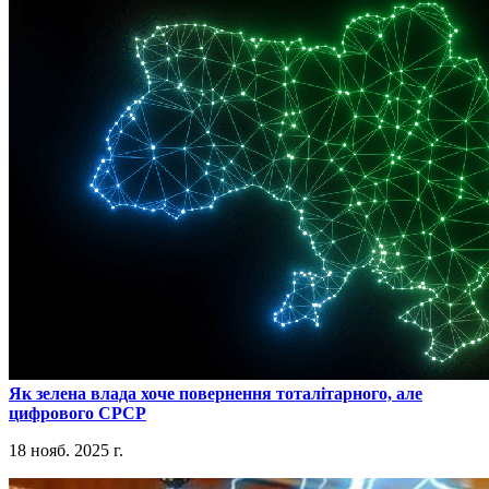
​Як зелена влада хоче повернення тоталітарного, але
цифрового СРСР
18 нояб. 2025 г.