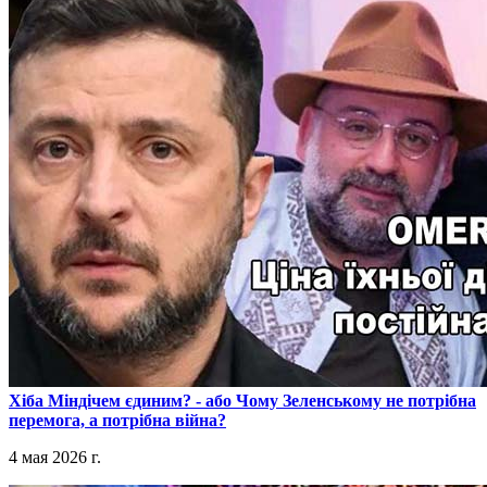
​Хіба Міндічем єдиним? - або Чому Зеленському не потрібна
перемога, а потрібна війна?
4 мая 2026 г.