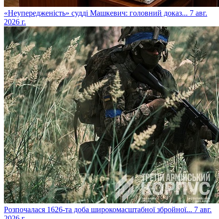
​«Неупередженість» судді Машкевич: головний доказ...
7 авг.
2026 г.
​Розпочалася 1626-та доба широкомасштабної збройної...
7 авг.
2026 г.