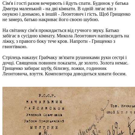
Сім'я і гості разом вечеряють і йдуть спати. Будинок у батька
Дмитра маленький - на дві кімнати. В одній лягає він з
онукою і донькою, в іншій - Леонтович і гість. Щоб Грищенко
не замерз, батько накриває його своєю шубою.
На світанку сім'я прокидається від гучного звуку. Батько
забігає в сусідню кімнату. Микола Леонтович напівсидить на
ліжку, з правого боку тече кров. Напроти - Грищенко з
гвинтівкою.
Стрілець наказує Грабчаку зв'язати рушниками руки сестрі і
дочці. Священик повинен показати, де золото. Золота немає.
Грищенко забирає шубу, білизну, ложки, годинник
Леонтовича, взуття. Композитора доводиться ховати босим.