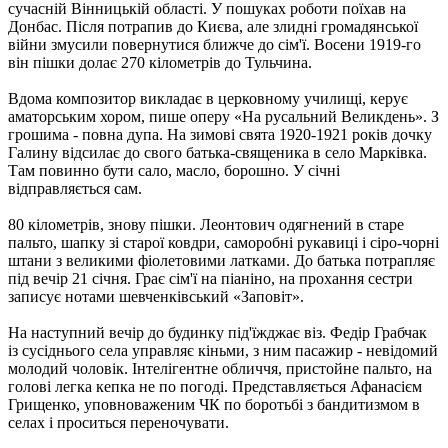
сучасній Вінницькій області. У пошуках роботи поїхав на
Донбас. Після потрапив до Києва, але злидні громадянської
війни змусили повернутися ближче до сім'ї. Восени 1919-го
він пішки долає 270 кілометрів до Тульчина.
Вдома композитор викладає в церковному училищі, керує
аматорським хором, пише оперу «На русальний Великдень». З
грошима - повна дупа. На зимові свята 1920-1921 років дочку
Галину відсилає до свого батька-священика в село Марківка.
Там повинно бути сало, масло, борошно. У січні
відправляється сам.
80 кілометрів, знову пішки. Леонтович одягнений в старе
пальто, шапку зі старої ковдри, саморобні рукавиці і сіро-чорні
штани з великими фіолетовими латками. До батька потрапляє
під вечір 21 січня. Грає сім'ї на піаніно, на прохання сестри
записує нотами шевченківський «Заповіт».
На наступний вечір до будинку під'їжджає віз. Федір Грабчак
із сусіднього села управляє кіньми, з ним пасажир - невідомий
молодий чоловік. Інтелігентне обличчя, пристойне пальто, на
голові легка кепка не по погоді. Представляється Афанасієм
Грищенко, уповноваженим ЧК по боротьбі з бандитизмом в
селах і проситься переночувати.