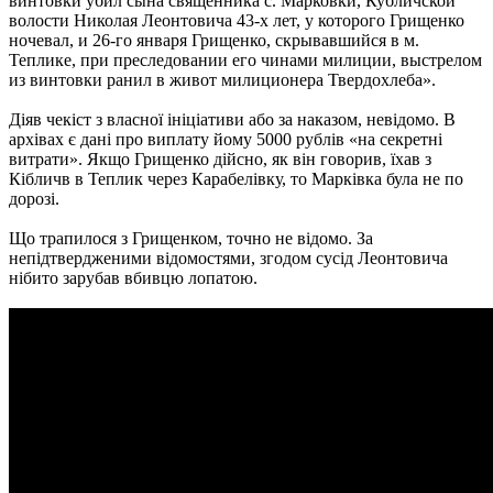
винтовки убил сына священника с. Марковки, Кубличской
волости Николая Леонтовича 43-х лет, у которого Грищенко
ночевал, и 26-го января Грищенко, скрывавшийся в м.
Теплике, при преследовании его чинами милиции, выстрелом
из винтовки ранил в живот милиционера Твердохлеба».
Діяв чекіст з власної ініціативи або за наказом, невідомо. В
архівах є дані про виплату йому 5000 рублів «на секретні
витрати». Якщо Грищенко дійсно, як він говорив, їхав з
Кібличв в Теплик через Карабелівку, то Марківка була не по
дорозі.
Що трапилося з Грищенком, точно не відомо. За
непідтвердженими відомостями, згодом сусід Леонтовича
нібито зарубав вбивцю лопатою.