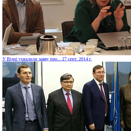
У Відні ухвалили заяву про...
27 сент. 2014 г.