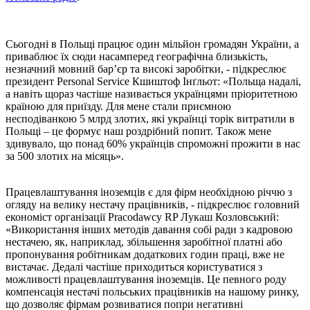
Сьогодні в Польщі працює один мільйон громадян України, а
приваблює їх сюди насамперед географічна близькість,
незначний мовний бар’єр та високі заробітки, - підкреслює
президент Personal Service Кшиштоф Інґльот: «Польща надалі,
а навіть щораз частіше називається українцями пріоритетною
країною для приїзду. Для мене стали приємною
несподіванкою 5 млрд злотих, які українці торік витратили в
Польщі – це формує наш роздрібний попит. Також мене
здивувало, що понад 60% українців спроможні прожити в нас
за 500 злотих на місяць».
Працевлаштування іноземців є для фірм необхідною річчю з
огляду на велику нестачу працівників, - підкреслює головний
економіст організації Pracodawcy RP Лукаш Козловський:
«Використання інших методів давання собі ради з кадровою
нестачею, як, наприклад, збільшення заробітної платні або
пропонування робітникам додаткових годин праці, вже не
вистачає. Дедалі частіше приходиться користуватися з
можливості працевлаштування іноземців. Це певного роду
компенсація нестачі польських працівників на нашому ринку,
що дозволяє фірмам розвиватися попри негативні