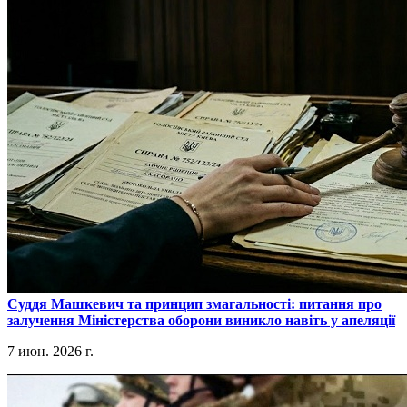
​Суддя Машкевич та принцип змагальності: питання про
залучення Міністерства оборони виникло навіть у апеляції
7 июн. 2026 г.