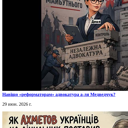
​Навіщо «реформаторам» адвокатура а-ля Медведчук?
29 июн. 2026 г.