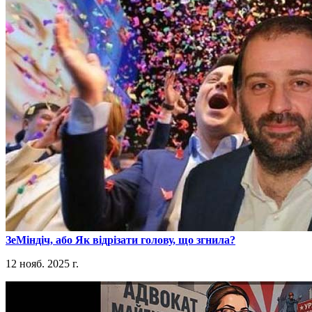
​ЗеМіндіч, або Як відрізати голову, що згнила?
12 нояб. 2025 г.