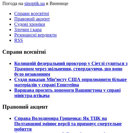
Погода на
sinoptik.ua
в Виннице
Справи всесвітні
Правовий акцент
Судові хроніки
Злочин і кара
Резонансні вердикти
RSS
Справи всесвітні
​Колишній федеральний прокурор у Сіетлі судиться з
Трампом через звільнення, стверджуючи, що воно
було незаконним
​Суддя наказав Мін’юсту США оприлюднити більше
матеріалів у справі Епштейна
​Варшава просить допомоги Вашингтона у справі
міністра-втікача
Правовий акцент
​Справа Володимира Гриценка: Як ТЦК на
Полтавщині змінює версії та приховує смертельне
побиття