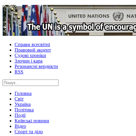
Справи всесвітні
Правовий акцент
Судові хроніки
Злочин і кара
Резонансні вердикти
RSS
Головна
Світ
Україна
Політика
Події
Київські новини
Відео
Спорт та діло