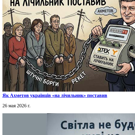
​Як Ахметов українців «на лічильник» поставив
26 мая 2026 г.