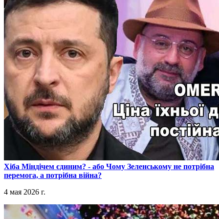
​Хіба Міндічем єдиним? - або Чому Зеленському не потрібна
перемога, а потрібна війна?
4 мая 2026 г.