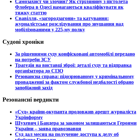
​Самозахист чи злочин? Як стрілянину з пістолета
Флобера в Одесі намагаються кваліфікувати як
тяжку статтю
​Свавілля, «загородзагони» та катування:
журналістське розслідування про знущання над
мобілізованими у 225-му полку
Судові хроніки
​За рішеннями суду конфісковані автомобілі передано
на потреби ЗСУ
​Трагедія на виставці зброї: деталі суду та відправка
організатора до СІЗО
​Резонансна справа: підозрюваному у кримінальному
провадженні за фактом службової недбалості обрано
запобіжний захід
Резонансні вердикти
​«Суд» країни-окупанта продовжив арешт журналіста
Укрінформу
Шухевич і Бандера за законом залишаються Героями
України – заява правознавця
Суд дал месяц на получение доступа к делу об
убийстве Гонгадзе