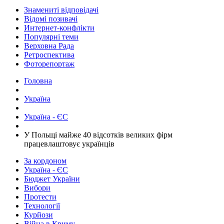
Знамениті відповідачі
Відомі позивачі
Интернет-конфлікти
Популярні теми
Верховна Рада
Ретроспектива
Фоторепортаж
Головна
Україна
Україна - ЄС
​У Польщі майже 40 відсотків великих фірм
працевлаштовує українців
За кордоном
Україна - ЄС
Бюджет України
Вибори
Протести
Технології
Курйози
Війна в Криму